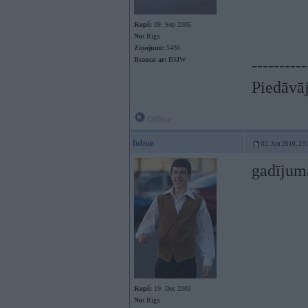
Kopš:
09. Sep 2005
No:
Rīga
Ziņojumi:
5436
Braucu ar:
BMW
----------
Piedāvāj
Offline
fubuz
02. Jun 2010, 23
gadījumā
Kopš:
19. Dec 2003
No:
Rīga