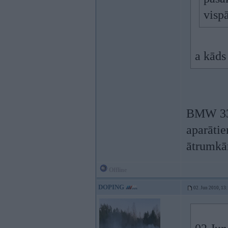
vispā
a kāds
BMW 330.
aparāti
ātrumkār
Offline
DOPING
02. Jun 2010, 13