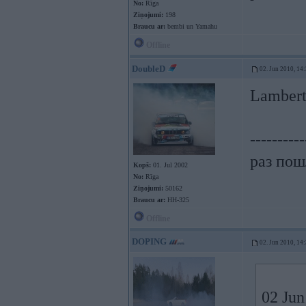
No:
Rīga
Ziņojumi:
198
Braucu ar:
bembi un Yamahu
Offline
DoubleD
02. Jun 2010, 14
Lambert
----------
раз пошл
Kopš:
01. Jul 2002
No:
Rīga
Ziņojumi:
50162
Braucu ar:
HH-325
Offline
DOPING
02. Jun 2010, 14
02 Jun