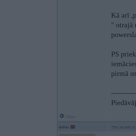
Kā arī ,
" otrajā
powersl
PS priek
iemācies
pirmā s
----------
Piedāvāj
Offline
defekc
02. Jun 2010, 13