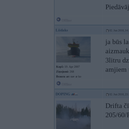
Piedāvāj
Offline
Liidaks
02. Jun 2010, 14
ja būs l
aizmaukš
3litru d
Kopš:
19. Apr 2007
amjiem u
Ziņojumi:
268
Braucu ar:
nav ar ko
Offline
DOPING
02. Jun 2010, 23
Drifta 
205/60