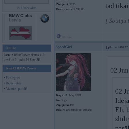
tad tika
Ziņojumi:
2295
F13 kabriolets
Braucu ar:
VOLVO D5
[ Šo ziņu
Offline
SpeedGirl
Online
02. Jun 2010, 12
Pašreiz BMWPower skatās 119
viesi un 1 reģistrēti lietotāji.
Ienākt BMWPower
02 Jun
• Pieslēgties
• Reģistrēties
• Aizmirsi paroli?
02 J
Kopš:
11. May 2009
Idej
No:
Rīga
Ziņojumi:
198
Eh, 
Braucu ar:
bembi un Yamahu
slidi
pasā