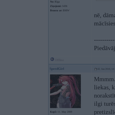
No:
Rīga
Ziņojumi:
5436
Braucu ar:
BMW
nē, dāma
mācīsie
----------
Piedāvāj
Offline
SpeedGirl
02. Jun 2010, 14
Mmmm...
liekas, 
norakstī
ilgi tur
pretizsl
Kopš:
11. May 2009