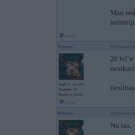
Man neka
teritori
Offline
Kristena
03. Jun 2010, 10
20 lvl i
neatkari
Kopš:
28. Apr 2008
tiesiiba
Ziņojumi:
307
Braucu ar:
dajebko
Offline
Kristena
03. Jun 2010, 13
Nu taa,