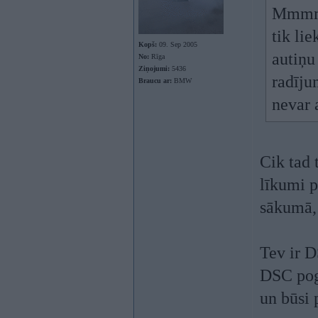
Mmmm..
tik lie
Kopš:
09. Sep 2005
autiņu
No:
Rīga
Ziņojumi:
5436
radīju
Braucu ar:
BMW
nevar 
Cik tad 
līkumi p
sākumā, 
Tev ir D
DSC pogu
un būsi 