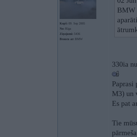
02 Jun
BMW 33
aparāt
Kopš:
09. Sep 2005
ātrumk
No:
Rīga
Ziņojumi:
5436
Braucu ar:
BMW
330ia nu
Paprasi 
M3) un v
Es pat a
Tie mūsu
pārmešan