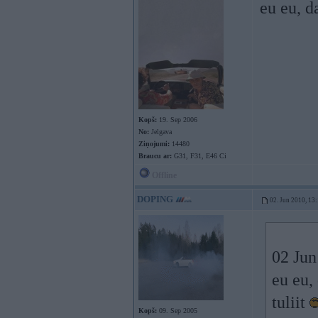
eu eu, d
Kopš:
19. Sep 2006
No:
Jelgava
Ziņojumi:
14480
Braucu ar:
G31, F31, E46 Ci
Offline
DOPING
02. Jun 2010, 13
02 Jun
eu eu,
tuliit
Kopš:
09. Sep 2005