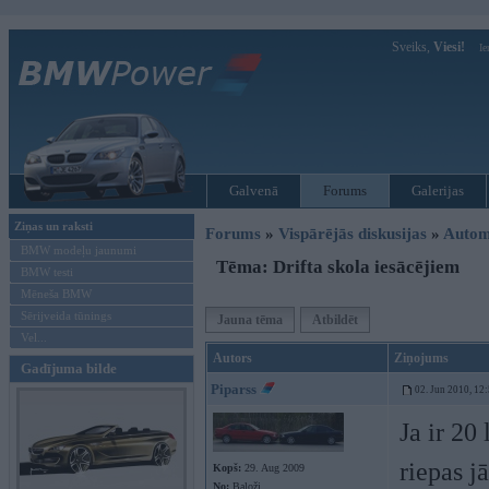
Sveiks,
Viesi!
Ie
Galvenā
Forums
Galerijas
Ziņas un raksti
Forums
»
Vispārējās diskusijas
»
Autom
BMW modeļu jaunumi
Tēma: Drifta skola iesācējiem
BMW testi
Mēneša BMW
Sērijveida tūnings
Jauna tēma
Atbildēt
Vel...
Autors
Ziņojums
Gadījuma bilde
Piparss
02. Jun 2010, 12
Ja ir 20
riepas j
Kopš:
29. Aug 2009
No:
Baloži