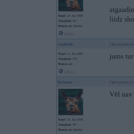
atgaadin
Kopš:
28. Apr 2008
liidz s
Ziņojumi:
307
Braucu ar:
dajebko
Offline
sandriitis
04. Jun 2010, 14
Kopš:
11. Jun 2009
jums tur
Ziņojumi:
376
Braucu ar:
Offline
Kristena
04. Jun 2010, 15
Vēl nav
Kopš:
28. Apr 2008
Ziņojumi:
307
Braucu ar:
dajebko