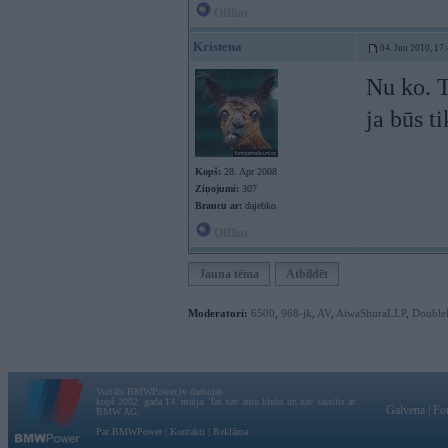
Offline
Kristena
04. Jun 2010, 17
Nu ko. T
ja būs t
Kopš:
28. Apr 2008
Ziņojumi:
307
Braucu ar:
dajebko
Offline
Jauna tēma
Atbildēt
Moderatori:
6500
,
968-jk
,
AV
,
AiwaShuraLLP
,
Double
Vortāls BMWPower.lv darbojas
kopš 2002. gada 14. maija. Tas nav auto klubs un nav saistīts ar
Galvena
|
Fo
BMW AG.
Par BMWPower
|
Kontakti
|
Reklāma