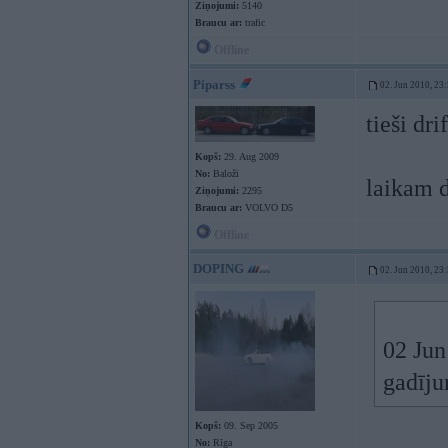
Ziņojumi:
5140
Braucu ar:
trafic
Offline
Piparss
02. Jun 2010, 23
tieši dr
Kopš:
29. Aug 2009
No:
Baloži
laikam 
Ziņojumi:
2295
Braucu ar:
VOLVO D5
Offline
DOPING
02. Jun 2010, 23
02 Jun
gadīju
Kopš:
09. Sep 2005
No:
Rīga