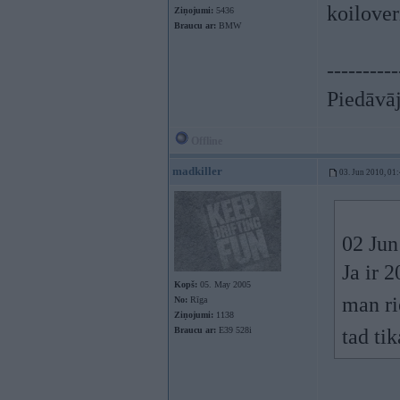
koilove
Ziņojumi:
5436
Braucu ar:
BMW
----------
Piedāvāj
Offline
madkiller
03. Jun 2010, 01
02 Jun
Ja ir 
Kopš:
05. May 2005
man ri
No:
Rīga
Ziņojumi:
1138
Braucu ar:
E39 528i
tad ti