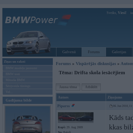
Sveiks,
Viesi!
Ie
Galvenā
Forums
Galerijas
Ziņas un raksti
Forums
»
Vispārējās diskusijas
»
Autom
BMW modeļu jaunumi
Tēma: Drifta skola iesācējiem
BMW testi
Mēneša BMW
Sērijveida tūnings
Jauna tēma
Atbildēt
Vel...
Autors
Ziņojums
Gadījuma bilde
Piparss
06. Jun 2010, 11
Kāds tad
kkas bil
Kopš:
29. Aug 2009
No:
Baloži