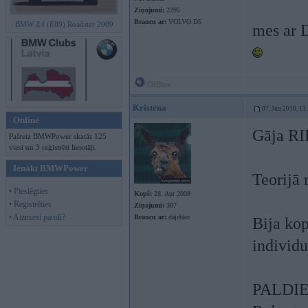
Ziņojumi:
2295
Braucu ar:
VOLVO D5
BMW Z4 (E89) Roadster 2009
mes ar D
Offline
Kristena
07. Jun 2010, 11
Online
Gāja RI
Pašreiz BMWPower skatās 125
viesi un 3 reģistrēti lietotāji.
Ienākt BMWPower
Teorijā 
• Pieslēgties
Kopš:
28. Apr 2008
• Reģistrēties
Ziņojumi:
307
• Aizmirsi paroli?
Braucu ar:
dajebko
Bija kop
individu
PALDIES