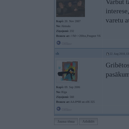
Varbut t
interese
varetu a
Kopš:
20. Nov 2007
No:
Jūrmala
Ziņojumi:
232
Braucu ar:
///M<>200sx,Peugeot V6
Offline
sh
22. Aug 2010, 1
Gribētos
pasākum
Kopš:
09. Sep 2006
No:
Rīga
Ziņojumi:
560
Braucu ar:
AA-8*88 un e36 325
Offline
Jauna tēma
Atbildēt