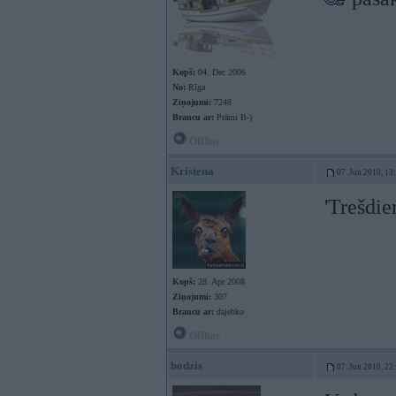
Kopš:
04. Dec 2006
No:
Rīga
Ziņojumi:
7248
Braucu ar:
Prāmi B-)
Offline
Kristena
07. Jun 2010, 13
'Trešdie
Kopš:
28. Apr 2008
Ziņojumi:
307
Braucu ar:
dajebko
Offline
bodzis
07. Jun 2010, 22