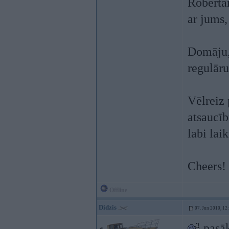
Robertam
ar jums, 
Domāju, 
regulār
Vēlreiz 
atsaucīb
labi lai
Cheers!
Offline
Didzis
07. Jun 2010, 12
pasāk