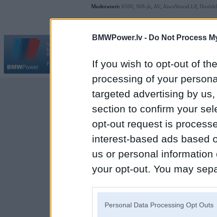
Moderatori:
6500
,
968-jk
,
AV
,
AiwaShuraLLP
,
Double
BMWPower.lv -
Do Not Process My
Vortāls BMWPower.lv darbojas
kopš 2002. gada 14. maija. Tas nav auto klubs un nav saistīts ar
Galvena
|
Fo
BMW AG.
If you wish to opt-out of the
Par BMWPower
|
Kontakti
|
Reklāma
processing of your personal
targeted advertising by us
section to confirm your sel
opt-out request is proces
interest-based ads based o
us or personal information d
your opt-out. You may separ
disclosure of your personal
IAB’s list of downstream pa
Personal Data Processing Opt Outs
also be disclosed by us to 