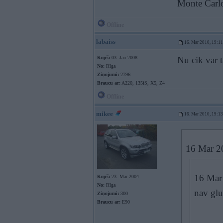
Monte Carlo
Offline
labaiss
16. Mar 2010, 19:11
Kopš:
03. Jan 2008
Nu cik var t
No:
Rīga
Ziņojumi:
2796
Braucu ar:
A220, 135iS, X5, Z4
Offline
mikee
16. Mar 2010, 19:13
16 Mar 2
16 Mar 
Kopš:
23. Mar 2004
No:
Rīga
nav glu
Ziņojumi:
300
Braucu ar:
E90