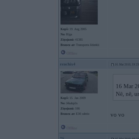
Kopš:
19. Aug 2005
No:
Rīga
Ziņojumi:
41385
Braucu ar:
Transporta līdzekli
Offline
renchix4
16. Mar 2010, 19:23
16 Mar 20
Nē, nē, u
Kopš:
15. Jan 2009
No:
Jēkabpils
Ziņojumi:
166
vo vo
Braucu ar:
E30 cabrio
Offline
7S