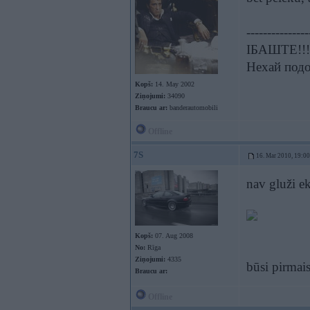
---------------
ІБАШТЕ!!!!
Нехай подо
Kopš:
14. May 2002
Ziņojumi:
34090
Braucu ar:
banderautomobili
Offline
7S
16. Mar 2010, 19:00
nav gluži ek
Kopš:
07. Aug 2008
No:
Rīga
Ziņojumi:
4335
būsi pirmai
Braucu ar:
Offline