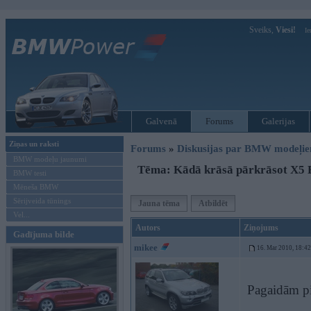
Sveiks,
Viesi!
Ie
Galvenā
Forums
Galerijas
Ziņas un raksti
Forums
»
Diskusijas par BMW modeļi
BMW modeļu jaunumi
Tēma: Kādā krāsā pārkrāsot X5 
BMW testi
Mēneša BMW
Sērijveida tūnings
Jauna tēma
Atbildēt
Vel...
Autors
Ziņojums
Gadījuma bilde
mikee
16. Mar 2010, 18:42
Pagaidām pi