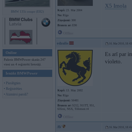
X5 Imola
Kopš:
23. Mar 2004
BMW 135i coupe (E82)
No:
Rīga
Ziņojumi:
300
Braucu ar:
E90
Offline
edzulis
16. Mar 2010, 18:43
Online
Es arī par i
Pašreiz BMWPower skatās 247
violeto.
viesi un 4 reģistrēti lietotāji.
Ienākt BMWPower
• Pieslēgties
• Reģistrēties
Kopš:
13. May 2002
• Aizmirsi paroli?
No:
Rīga
Ziņojumi:
56481
Braucu ar:
S212, 911TT, 951,
635csi, NSX, Tillotson t4
Offline
AV
16. Mar 2010, 18:45