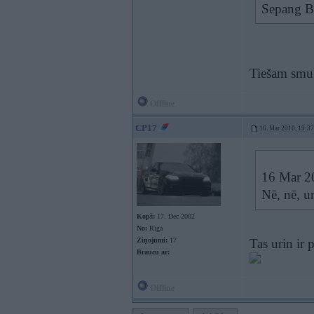
Sepang B
Tiešam smu
Offline
CP17
16. Mar 2010, 19:37
16 Mar 20
Nē, nē, u
Kopš:
17. Dec 2002
No:
Rīga
Ziņojumi:
17
Tas urin ir 
Braucu ar:
Offline