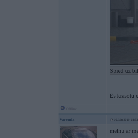
Spied uz bi
Es krasotu e
Offline
Varemix
16. Mar 2010, 18:53
melnu ar m