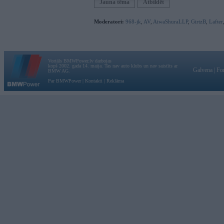
Jauna tēma
Atbildēt
Moderatori:
968-jk
,
AV
,
AiwaShuraLLP
,
GirtzB
,
Lafter
Vortāls BMWPower.lv darbojas
kopš 2002. gada 14. maija. Tas nav auto klubs un nav saistīts ar
Galvena
|
Fo
BMW AG.
Par BMWPower
|
Kontakti
|
Reklāma