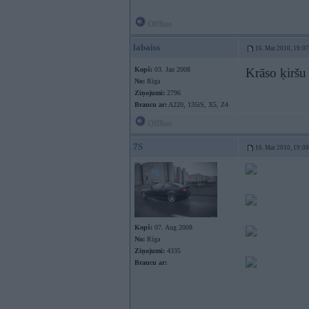
Offline
labaiss
16. Mar 2010, 19:07
Kopš:
03. Jan 2008
Krāso ķiršu
No:
Rīga
Ziņojumi:
2796
Braucu ar:
A220, 135iS, X5, Z4
Offline
7S
16. Mar 2010, 19:08
Kopš:
07. Aug 2008
No:
Rīga
Ziņojumi:
4335
Braucu ar: