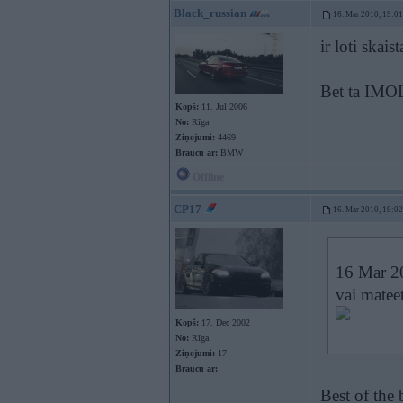
Black_russian
16. Mar 2010, 19:01
ir loti skai
Bet ta IMO
Kopš:
11. Jul 2006
No:
Rīga
Ziņojumi:
4469
Braucu ar:
BMW
Offline
CP17
16. Mar 2010, 19:02
16 Mar 20
vai matee
Kopš:
17. Dec 2002
No:
Rīga
Ziņojumi:
17
Braucu ar:
Best of the 