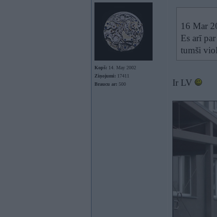
16 Mar 20
Es arī pa
tumši viol
Kopš:
14. May 2002
Ziņojumi:
17411
Ir LV
Braucu ar:
500