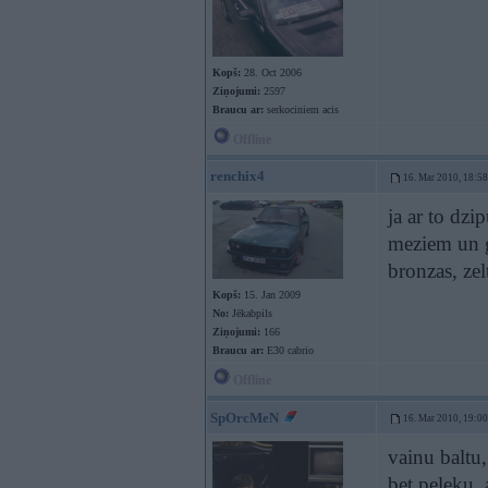
Kopš:
28. Oct 2006
Ziņojumi:
2597
Braucu ar:
serkociniem acis
Offline
renchix4
16. Mar 2010, 18:58
ja ar to dzi
meziem un g
bronzas, zel
Kopš:
15. Jan 2009
No:
Jēkabpils
Ziņojumi:
166
Braucu ar:
E30 cabrio
Offline
SpOrcMeN
16. Mar 2010, 19:00
vainu baltu,
bet peleku,