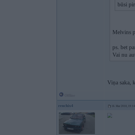
būsi pi
Melvins p
ps. bet pa
Vai nu aut
Viņa saka, k
Offline
renchix4
16. Mar 2010, 19:14