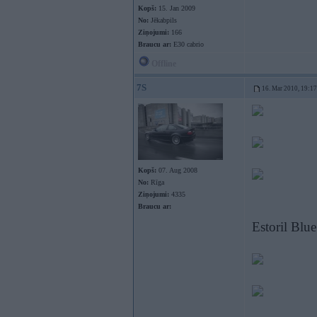
Kopš:
15. Jan 2009
No:
Jēkabpils
Ziņojumi:
166
Braucu ar:
E30 cabrio
Offline
7S
16. Mar 2010, 19:17
Kopš:
07. Aug 2008
No:
Rīga
Ziņojumi:
4335
Braucu ar:
Estoril Blue