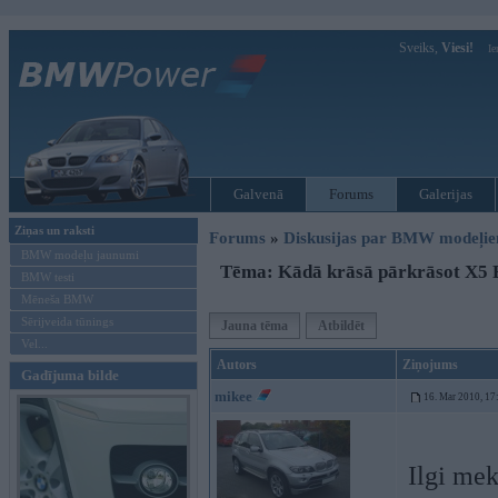
Sveiks,
Viesi!
Ie
Galvenā
Forums
Galerijas
Ziņas un raksti
Forums
»
Diskusijas par BMW modeļi
BMW modeļu jaunumi
Tēma: Kādā krāsā pārkrāsot X5 
BMW testi
Mēneša BMW
Sērijveida tūnings
Jauna tēma
Atbildēt
Vel...
Autors
Ziņojums
Gadījuma bilde
mikee
16. Mar 2010, 17
Ilgi mek