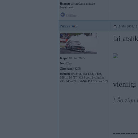
Braucu ar:
nošautu musaru
bagāžniekā
Offline
Puxxx
16. Mar 2010, 18
lai atsh
Kopš:
01. Jul 2005
No:
Rīga
Ziņojumi:
4205
Braucu ar:
840i, e61 LCI, 740d,
328is, 344TT, M3 Sport Evolution -
e30: M5 e39 ; GANG BANG bus 5.7l
vieniigi
[ Šo ziņu
----------