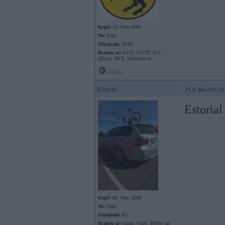
Kopš:
13. May 2002
No:
Rīga
Ziņojumi:
56481
Braucu ar:
S212, 911TT, 951,
635csi, NSX, Tillotson t4
Offline
Kapcis
16. Mar 2010, 18
Estorial
Kopš:
06. May 2008
No:
Ogre
Ziņojumi:
811
Braucu ar:
Giant, Scott, BMW un