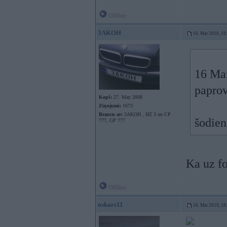
Offline
3AKOH
16. Mar 2010, 18
16 Mar
paprov
Kopš:
27. May 2008
Ziņojumi:
1673
Braucu ar:
3AKOH , HZ 3 un CP
šodien
777, GP 777
Ka uz fo
Offline
oskars11
16. Mar 2010, 18