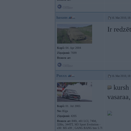
Offline
hasans
16. Mar 2010, 18
Ir redzē
Kopš:
04. Apr 2004
Ziņojumi:
7699
Braucu ar:
Offline
Puxxx
16. Mar 2010, 18
kursh t
vasaraa, 
Kopš:
01. Jul 2005
No:
Rīga
Ziņojumi:
4205
Braucu ar:
840i, e61 LCI, 740d,
328is, 344TT, M3 Sport Evolution -
e30: M5 e39 ; GANG BANG bus 5.7l