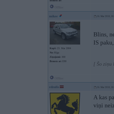
Braucu ar:
Offline
mikee
16. Mar 2010, 18
Blins, n
IS paku,
Kopš:
23. Mar 2004
No:
Rīga
Ziņojumi:
300
Braucu ar:
E90
[ Šo ziņu
Offline
edzulis
16. Mar 2010, 18
A kas pa
viņi nei