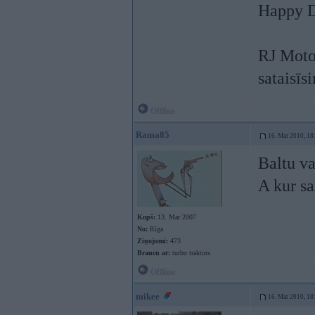
Happy D
RJ Moto
sataisīs
Offline
Rama85
16. Mar 2010, 18
Baltu v
A kur s
Kopš:
13. Mar 2007
No:
Rīga
Ziņojumi:
473
Braucu ar:
turbo traktors
Offline
mikee
16. Mar 2010, 18