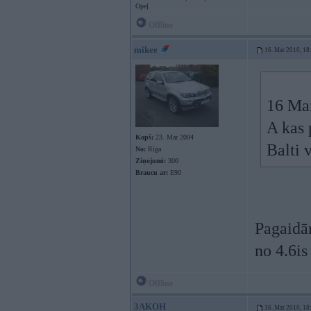
Opeļ
Offline
mikee
16. Mar 2010, 18
16 Mar
A kas 
Kopš:
23. Mar 2004
Balti 
No:
Rīga
Ziņojumi:
300
Braucu ar:
E90
Pagaidā
no 4.6is
Offline
3AKOH
16. Mar 2010, 18