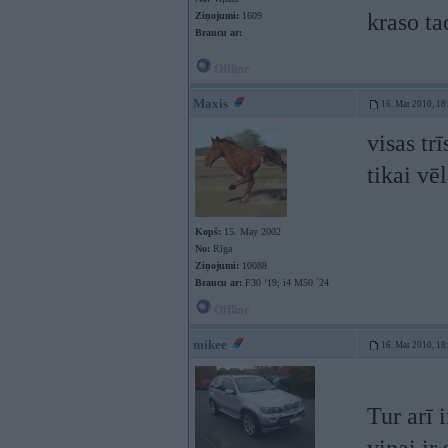
kraso ta
Ziņojumi:
1609
Braucu ar:
Offline
Maxis
16. Mar 2010, 18
visas tr
tikai vē
Kopš:
15. May 2002
No:
Rīga
Ziņojumi:
10088
Braucu ar:
F30 ‘19; i4 M50 `24
Offline
mikee
16. Mar 2010, 18
Tur arī 