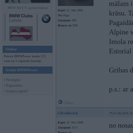
mālam ir
BMW X6 E71 (preses bildes)
Kopš:
23. Mar 2004
krāsu. T
No:
Rīga
Ziņojumi:
300
Pagaidām
Braucu ar:
E90
Alpine 
Imola r
Online
Estorial
Pašreiz BMWPower skatās 112
viesi un 5 reģistrēti lietotāji.
Gribas d
Ienākt BMWPower
• Pieslēgties
• Reģistrēties
p.s.: ar
• Aizmirsi paroli?
Offline
e28addicted
16. Mar 2010, 18
Kopš:
19. Nov 2008
no nosa
Ziņojumi:
1571
Braucu ar: