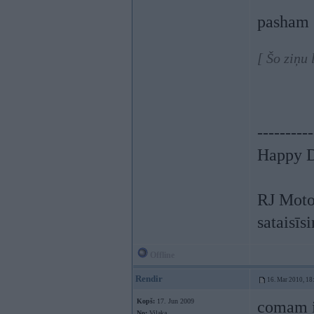
pasham 
[ Šo ziņu
----------
Happy D
RJ Moto
sataisīs
Offline
Rendir
16. Mar 2010, 18
Kopš:
17. Jun 2009
comam ir
No:
Viļaka