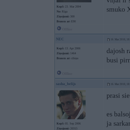
viņai ir
Kopš:
23. Mar 2004
smuko 
No:
Rīga
Ziņojumi:
300
Braucu ar:
E90
Offline
NEC
16. Mar 2010, 18
Kopš:
13. Apr 2006
dajosh ra
Ziņojumi:
1464
busi pir
Braucu ar:
cibiņu
Offline
sasha_belijs
16. Mar 2010, 18
prasi si
es balso
ja sarka
Kopš:
05. Sep 2006
Ziņojumi:
20315