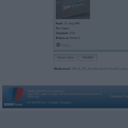
Kopš:
13. Aug 2006
No:
Jelgava
Ziņojumi:
3120
Braucu ar:
bbrent.lv
Offline
Jauna tēma
Atbildēt
Moderatori:
968-jk
,
AV
,
AiwaShuraLLP
,
GirtzB
,
Lafter
Vortāls BMWPower.lv darbojas
kopš 2002. gada 14. maija. Tas nav auto klubs un nav saistīts ar
Galvena
|
Fo
BMW AG.
Par BMWPower
|
Kontakti
|
Reklāma