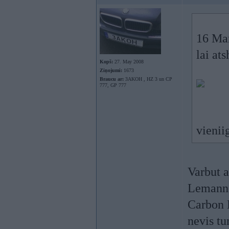
16 Mar
lai at
Kopš:
27. May 2008
Ziņojumi:
1673
Braucu ar:
3AKOH , HZ 3 un CP
777, GP 777
vienii
Varbut a
Lemann 
Carbon B
nevis tu