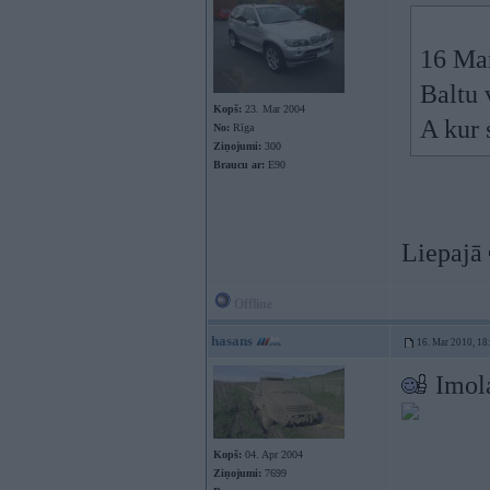
16 Mar
Baltu 
Kopš:
23. Mar 2004
A kur 
No:
Rīga
Ziņojumi:
300
Braucu ar:
E90
Liepajā
Offline
hasans
16. Mar 2010, 18
Imol
Kopš:
04. Apr 2004
Ziņojumi:
7699