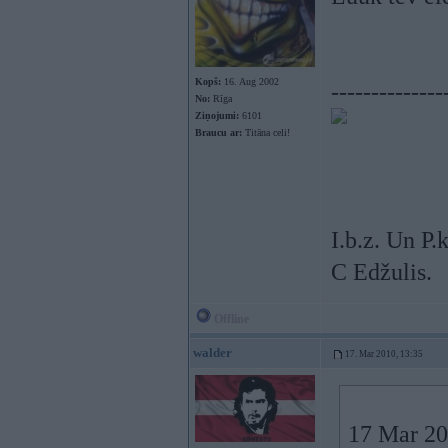
Kopš:
16. Aug 2002
--------------
No:
Rīga
Ziņojumi:
6101
Braucu ar:
Titāna celi!
I.b.z. Un P.k.
C Edžulis.
Offline
walder
17. Mar 2010, 13:35
17 Mar 20