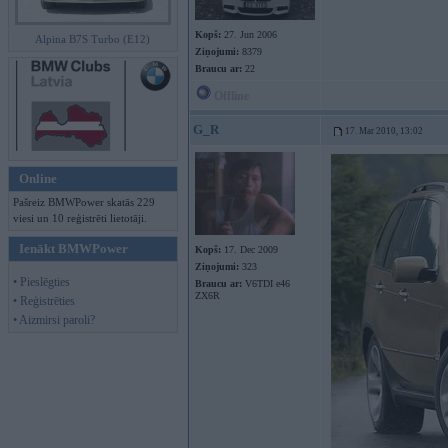
Kopš:
27. Jun 2006
Alpina B7S Turbo (E12)
Ziņojumi:
8379
Braucu ar:
22
Offline
G_R
17. Mar 2010, 13:02
Online
Pašreiz BMWPower skatās 229
viesi un 10 reģistrēti lietotāji.
Ienākt BMWPower
Kopš:
17. Dec 2009
Ziņojumi:
323
• Pieslēgties
Braucu ar:
V6TDI e46
ZX6R
• Reģistrēties
• Aizmirsi paroli?