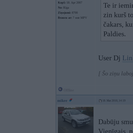
Kopš:
18. Apr 2007
Te ir iemi
No:
Rīga
Ziņojumi:
8700
zin kurš t
Braucu ar:
7 seat MPV
čakars, ku
Paldies.
User Dj
Lin
[ Šo ziņu labo
Offline
mikee
18. Mar 2010, 14:19
Dabūju smuk
Vienīgais, 