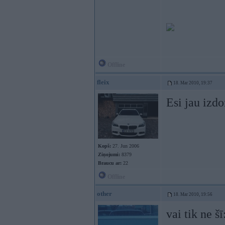
Offline
fleix
18. Mar 2010, 19:37
Esi jau izdo
Kopš:
27. Jun 2006
Ziņojumi:
8379
Braucu ar:
22
Offline
other
18. Mar 2010, 19:56
vai tik ne šī