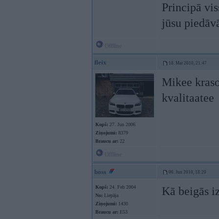
Principā vis
jūsu piedā
Offline
fleix
18. Mar 2010, 21:47
Mikee kraso
kvalitaatee
Kopš:
27. Jun 2006
Ziņojumi:
8379
Braucu ar:
22
Offline
boss
06. Jun 2010, 18:20
Kopš:
24. Feb 2004
Kā beigās iz
No:
Liepāja
Ziņojumi:
1430
Braucu ar:
E53