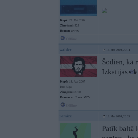
Kopš:
29. Oct 2007
Ziņojumi:
928
Braucu ar:
vw
Offline
walder
18. Mar 2010, 20:11
Šodien, kā r
Izkatījās
Kopš:
18. Apr 2007
No:
Rīga
Ziņojumi:
8700
Braucu ar:
7 seat MPV
Offline
romizz
18. Mar 2010, 20:24
Patīk baltā