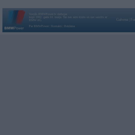
Vortāls BMWPower.lv darbojas
kopš 2002. gada 14. maija. Tas nav auto klubs un nav saistīts ar
Galvena
|
Fo
BMW AG.
Par BMWPower
|
Kontakti
|
Reklāma