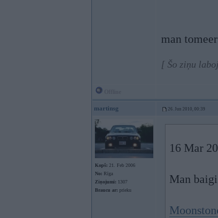
man tomeer 
[ Šo ziņu labo
Offline
martinsg
26. Jun 2010, 00:39
16 Mar 20
Kopš:
21. Feb 2006
No:
Rīga
Man baigi 
Ziņojumi:
1307
Braucu ar:
prieku
Moonston