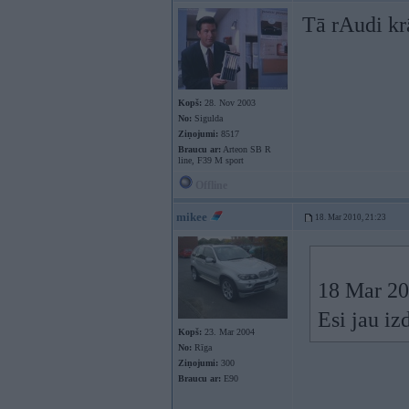
Tā rAudi krā
Kopš:
28. Nov 2003
No:
Sigulda
Ziņojumi:
8517
Braucu ar:
Arteon SB R
line, F39 M sport
Offline
mikee
18. Mar 2010, 21:23
18 Mar 201
Esi jau iz
Kopš:
23. Mar 2004
No:
Rīga
Ziņojumi:
300
Braucu ar:
E90