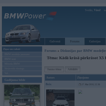
Sveiks,
Viesi!
Ie
Galvenā
Forums
Galerijas
Ziņas un raksti
Forums
»
Diskusijas par BMW modeļi
BMW modeļu jaunumi
Tēma: Kādā krāsā pārkrāsot X5 
BMW testi
Mēneša BMW
Sērijveida tūnings
Jauna tēma
Atbildēt
Vel...
Autors
Ziņojums
Gadījuma bilde
fleix
17. Mar 2010, 12:36