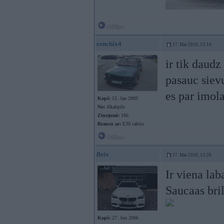
Offline
renchix4
17. Mar 2010, 13:14
ir tik daudz
pasauc sievu
es par imola
Kopš:
15. Jan 2009
No:
Jēkabpils
Ziņojumi:
166
Braucu ar:
E30 cabrio
Offline
fleix
17. Mar 2010, 13:26
Ir viena la
Saucaas bri
Kopš:
27. Jun 2006