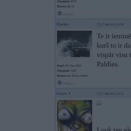
Ziņojumi:
8379
Braucu ar:
22
Offline
Markss
17. Mar 2010, 13:28
Te ir ieminē
kurš to ir d
vispār visu 
Paldies.
Kopš:
08. Dec 2009
Ziņojumi:
1641
Braucu ar:
Rūsas modeli.
Offline
Green
17. Mar 2010, 13:31
Luuk tev el