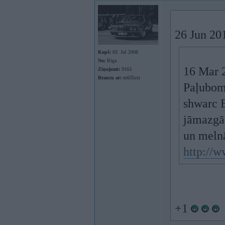
26 Jun 20
Kopš:
03. Jul 2008
No:
Rīga
16 Mar 2
Ziņojumi:
9163
Braucu ar:
m635csi
Paļubomu
shwarc B
jāmazgā
un melnā
http://
+1