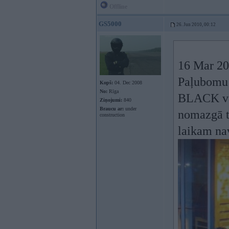
Offline
GS5000
26. Jun 2010, 00:12
16 Mar 20
Paļubomu 
Kopš:
04. Dec 2008
No:
Rīga
BLACK vai 
Ziņojumi:
840
Braucu ar:
under
nomazgā t
construction
laikam nav