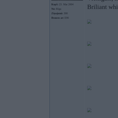
Kopš:
23. Mar 2004
Briliant wh
No:
Rīga
Ziņojumi:
300
Braucu ar:
E90