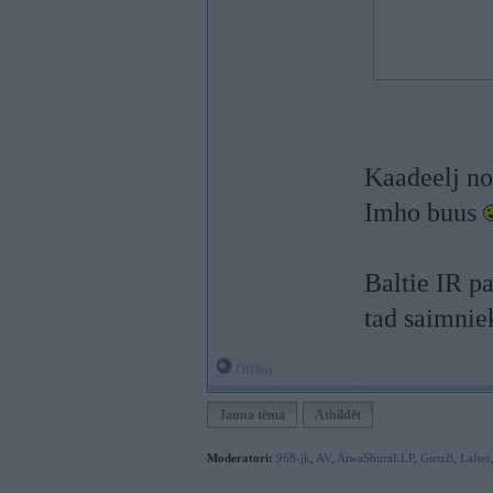
Kaadeelj no
Imho buus
Baltie IR pa
tad saimnie
Offline
Jauna tēma
Atbildēt
Moderatori:
968-jk
,
AV
,
AiwaShuraLLP
,
GirtzB
,
Lafter