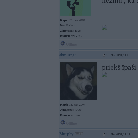
nezinu , ka 
Kopš:
27. Jan 2008
No:
Madona
Ziņojumi:
4326
Braucu ar:
VAG
Offline
shmurger
18. Mar 2010, 21:02
priekš īpaši
Kopš:
15. Oct 2007
Ziņojumi:
12788
Braucu ar:
xc40
Offline
Murphy
18. Mar 2010, 21:11