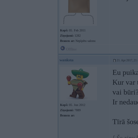
Kopš:
05. Feb 2011
Ziņojumi:
1282
Braucu ar:
Nepīpētu salonu
Offline
wanksta
21. Apr 2017, 21
Eu puika
Kur var 
vai būri
Ir nedau
Kopš:
05. Jun 2012
Ziņojumi:
7889
Braucu ar:
Tīrā šos
[ Šo ziņu