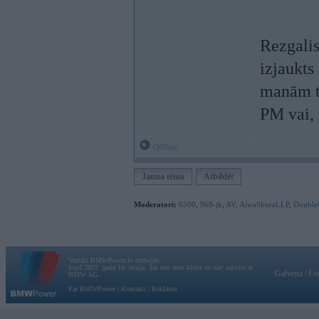
Rezgalis
izjaukts
manām t
PM vai, 
Offline
Jauna tēma
Atbildēt
Moderatori:
6500
,
968-jk
,
AV
,
AiwaShuraLLP
,
Double
Vortāls BMWPower.lv darbojas
kopš 2002. gada 14. maija. Tas nav auto klubs un nav saistīts ar
Galvena
|
Fo
BMW AG.
Par BMWPower
|
Kontakti
|
Reklāma