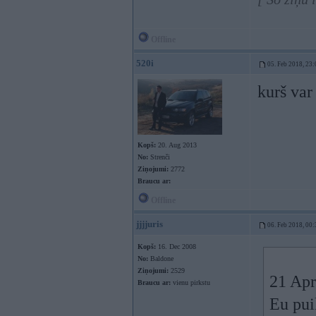
Offline
520i
05. Feb 2018, 23:
kurš var
Kopš:
20. Aug 2013
No:
Strenči
Ziņojumi:
2772
Braucu ar:
Offline
jjjjuris
06. Feb 2018, 00:
Kopš:
16. Dec 2008
No:
Baldone
Ziņojumi:
2529
21 Apr
Braucu ar:
vienu pirkstu
Eu pui