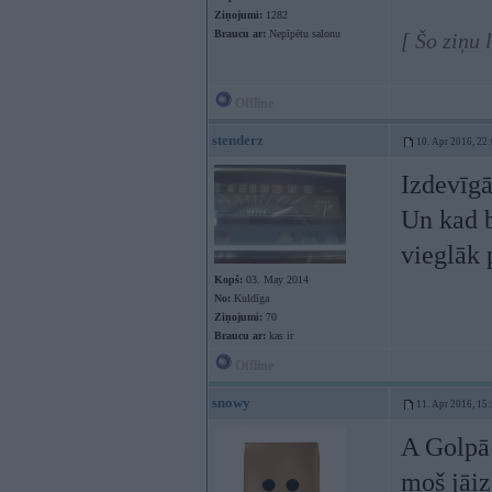
Ziņojumi:
1282
Braucu ar:
Nepīpētu salonu
[ Šo ziņu 
Offline
stenderz
10. Apr 2016, 22
Izdevīgā
Un kad b
vieglāk
Kopš:
03. May 2014
No:
Kuldīga
Ziņojumi:
70
Braucu ar:
kas ir
Offline
snowy
11. Apr 2016, 15
A Golpā 
moš jāiz