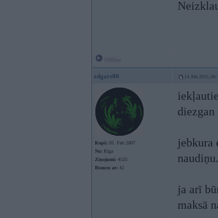
Neizklau
Offline
edgars80
14. Feb 2015, 00:
iekļauti
diezgan 
jebkura 
Kopš:
05. Feb 2007
No:
Rīga
naudiņu
Ziņojumi:
4525
Braucu ar:
42
ja arī bū
maksā n