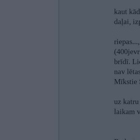
kaut kād
daļai, iz
riepas..
(400jevr
brīdī. Li
nav lētas
Mīkstie 
uz katru
laikam v