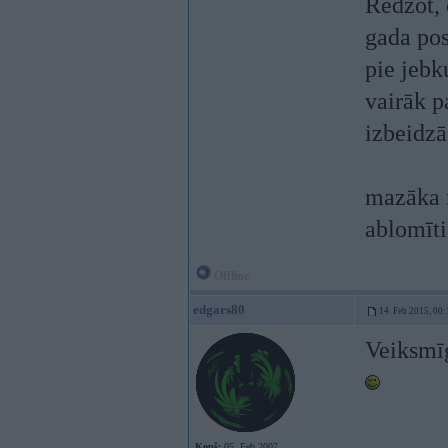
Redzot, 
gada pos
pie jebk
vairāk p
izbeidzā
mazāka m
ablomīti
Offline
edgars80
14. Feb 2015, 00:
Veiksmī
Kopš:
05. Feb 2007