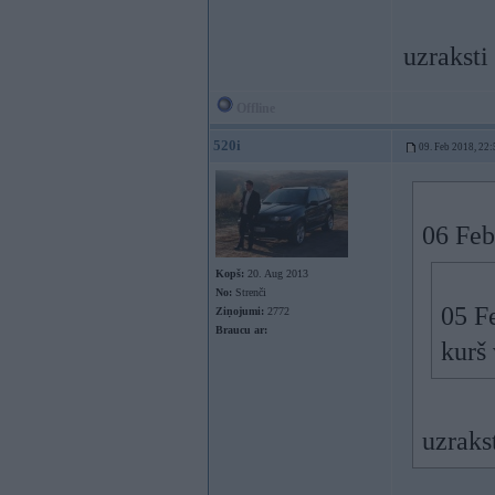
uzraksti
Offline
520i
09. Feb 2018, 22:
06 Feb
Kopš:
20. Aug 2013
No:
Strenči
05 F
Ziņojumi:
2772
Braucu ar:
kurš 
uzraks