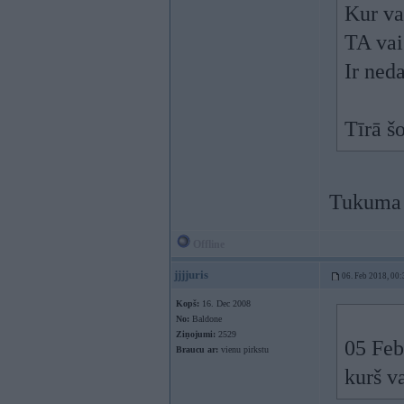
Kur va
TA vai
Ir neda
Tīrā š
Tukuma 
Offline
jjjjuris
06. Feb 2018, 00:
Kopš:
16. Dec 2008
No:
Baldone
Ziņojumi:
2529
05 Feb
Braucu ar:
vienu pirkstu
kurš v