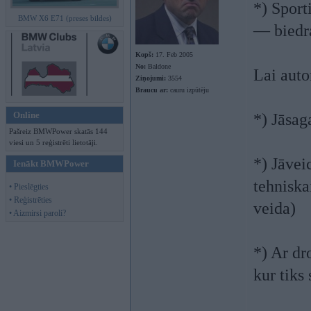
*) Sport
BMW X6 E71 (preses bildes)
— bied
Kopš:
17. Feb 2005
No:
Baldone
Lai auto
Ziņojumi:
3554
Braucu ar:
cauru izpūtēju
Online
*) Jāsa
Pašreiz BMWPower skatās 144
viesi un 5 reģistrēti lietotāji.
*) Jāvei
Ienākt BMWPower
tehniska
• Pieslēgties
• Reģistrēties
veida)
• Aizmirsi paroli?
*) Ar dr
kur tiks