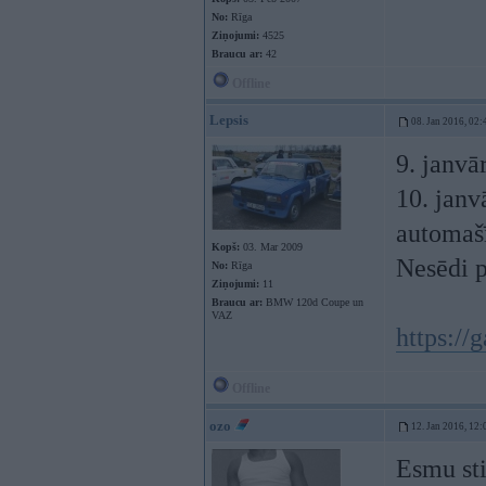
No:
Rīga
Ziņojumi:
4525
Braucu ar:
42
Offline
Lepsis
08. Jan 2016, 02:
9. janvā
10. janv
automaš
Kopš:
03. Mar 2009
Nesēdi p
No:
Rīga
Ziņojumi:
11
Braucu ar:
BMW 120d Coupe un
VAZ
https://
Offline
ozo
12. Jan 2016, 12:
Esmu sti