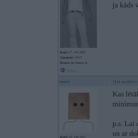
ja kāds 
Kopš:
27. Oct 2005
Ziņojumi:
19117
Braucu ar:
Braucu ar
Offline
snowy
10. Apr 2016, 21
Kas lētā
minimum
p.s. Lai
un ar do
Kopš:
05. Feb 2011