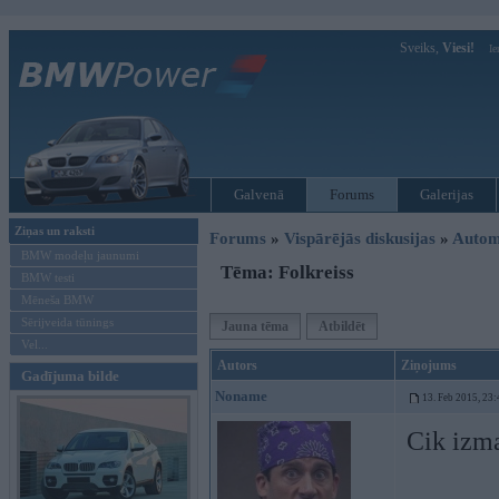
Sveiks,
Viesi!
Ie
Galvenā
Forums
Galerijas
Ziņas un raksti
Forums
»
Vispārējās diskusijas
»
Autom
BMW modeļu jaunumi
Tēma: Folkreiss
BMW testi
Mēneša BMW
Sērijveida tūnings
Jauna tēma
Atbildēt
Vel...
Autors
Ziņojums
Gadījuma bilde
Noname
13. Feb 2015, 23:
Cik izm