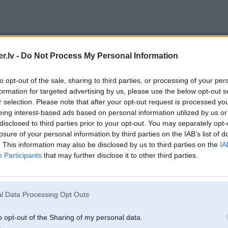
29. Dec 2003, 11:46
.lv -
Do Not Process My Personal Information
Es balģeju no tādiem servisiem, kurš tev šonedēļ ir skaidrā?
to opt-out of the sale, sharing to third parties, or processing of your per
formation for targeted advertising by us, please use the below opt-out s
3
r selection. Please note that after your opt-out request is processed y
eing interest-based ads based on personal information utilized by us or
disclosed to third parties prior to your opt-out. You may separately opt-
losure of your personal information by third parties on the IAB’s list of
. This information may also be disclosed by us to third parties on the
IA
29. Dec 2003, 12:03
Participants
that may further disclose it to other third parties.
Lapan, tu ar no Jaunjelgavas?
l Data Processing Opt Outs
2
o opt-out of the Sharing of my personal data.