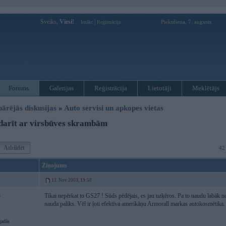
Sveiks,
Viesi!
|
Piektdiena, 7. augusts
Ienākt
Reģistrācija
Forums
Galerijas
Reģistrācija
Lietotāji
Meklētājs
pārējās diskusijas
»
Auto servisi un apkopes vietas
darīt ar virsbūves skrambām
Atbildēt
42
Ziņojums
13. Nov 2003, 19:58
Tikai nepērkat to GS27 ! Sūds pēdējais, es jau uzķēros. Pa to naudu labāk 
3
nauda paliks. Vēl ir ļoti efektīva amerikāņu Armorall markas autokosmētika
gadās