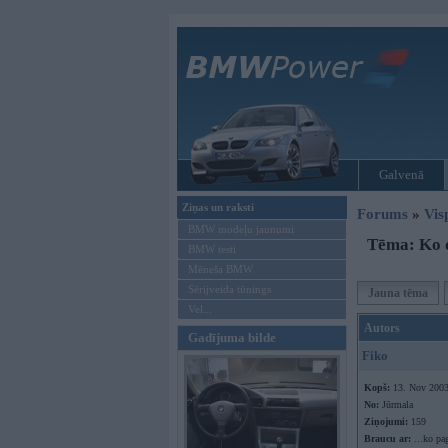
Galvenā
Ziņas un raksti
Forums
»
Vis
BMW modeļu jaunumi
Tēma: Ko 
BMW testi
Mēneša BMW
Sērijveida tūnings
Jauna tēma
Vel...
Autors
Gadījuma bilde
Fiko
Kopš:
13. Nov 200
No:
Jūrmala
Ziņojumi:
159
Braucu ar:
...ko pa