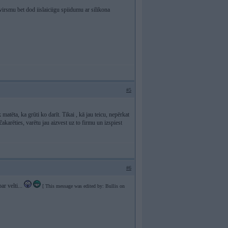
 virsmu bet dod iislaiciigu spiidumu ar silikona
#5
 matēta, ka grūti ko darīt. Tikai , kā jau teicu, nepērkat
karēties, varētu jau aizvest uz to firmu un izspiest
#6
ar velti...
[ This message was edited by: Bullis on