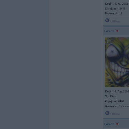
Kopš:
19. Jul 2002
Ziņojumi:
18643
Braucu ar:
18
Offline
Green
Kopš:
16. Aug 2002
No:
Rīga
Ziņojumi:
6101
Braucu ar:
Titāna ce
Offline
Green