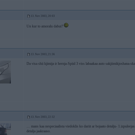
13. Nov 2003, 20:03
Un kur to amoralu dabut?
13. Nov 2003, 21:36
Da visa shii kjimija ir hernja-Spiid 3 viss labaakaa auto sakjiimikjoshana-s
13. Nov 2003, 22:32
.... mans kaa nespeciaalista viedoklis ko dariit ar bojaato detalju- 1.izpuleejas
detalja jaakraaso.