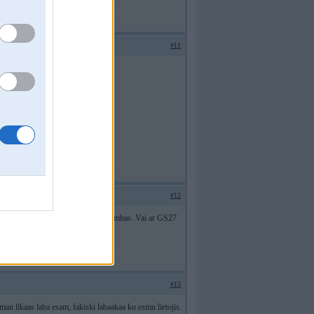
#11
#12
jag apdroshinat autinju, bet ir skrambas. Vai ar GS27
#13
 man likaas laba esam, fakiski labaakaa ko esmu lietojis.