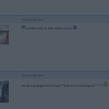
29. Dec 2003, 10:44
nu bulli tu dod, tur kads skaidra vispar ir
2
29. Dec 2003, 10:57
kas tad te jaunjelgavieši ari tusejas???bulli tu esi no jaunjelgavas""""???