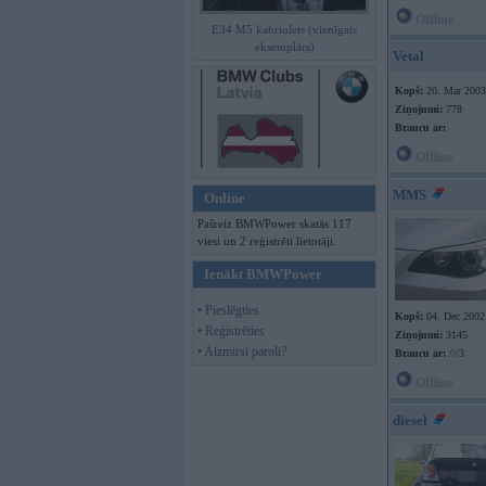
Offline
E34 M5 kabriolets (vienīgais
eksemplārs)
Vetal
Kopš:
20. Mar 2003
Ziņojumi:
778
Braucu ar:
Offline
MMS
Online
Pašreiz BMWPower skatās 117
viesi un 2 reģistrēti lietotāji.
Ienākt BMWPower
• Pieslēgties
Kopš:
04. Dec 2002
• Reģistrēties
Ziņojumi:
3145
• Aizmirsi paroli?
Braucu ar:
///3
Offline
diesel