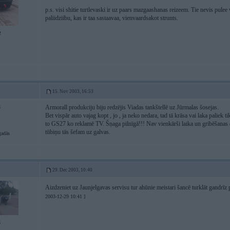
p.s. visi shitie turtlevaski ir uz paars mazgaashanas reizeem. Tie nevis pulee
paliidziibu, kas ir taa sastaavaa, vienvaardsakot strunts.
2
15. Nov 2003, 16:53
Armorall produkciju biju redzējis Viadas tankštellē uz Jūrmalas šosejas.
3
Bet vispār auto vajag kopt , jo , ja neko nedara, tad tā krāsa vai laka paliek tik
to GS27 ko reklamē TV. Šņaga pilnīgā!!! Nav vienkārši laika un gribēšanas ča
tūbiņu tās šefam uz galvas.
gadās
29. Dec 2003, 10:40
Aizdzeniet uz Jaunjelgavas servisu tur ahūnie meistari šancē turklāt gandrīz p
2003-12-29 10:41 ]
3