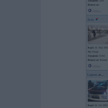
Ziņojumi:
2501
Braucu ar:
Offline
Artis
Kopš:
16. May 200
No:
Zilupe
Ziņojumi:
32262
Braucu ar:
Renault
Offline
Lapans
Kopš:
04. Oct 2003