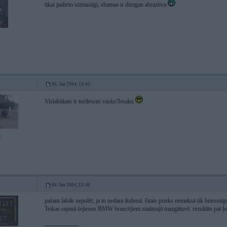
tikai jaalieto uzmaniigi, shamaa ir diezgan abraziiva
06. Jan 2004, 13:42
Vislabākais ir turtlewax vasks!Iesaku
3
06. Jan 2004, 13:46
pašam labāk nepulēt, ja to nedara ikdienā. šitais prieks nemaksā tik briesmīg
Teikas rajonā šejienes BMW braucējiem zināmajā mazgātuvē. rezultāts pat ļot
-----------------