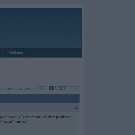
Reklāma
 ziņojumi • Lapa 1 no 3 •
|«
«
1
2
3
»
»|
#1
nopirkt dažādus Turtle wax un vēl labām pusdienām
. Cena arī "humāna".