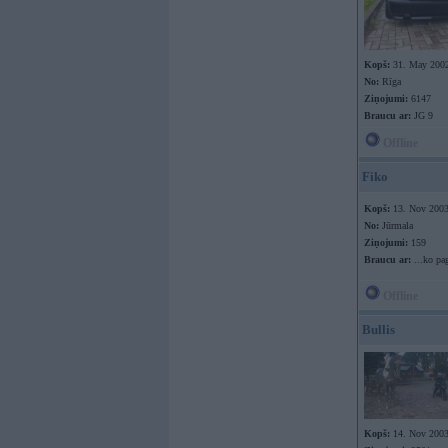
Kopš:
31. May 200
No:
Rīga
Ziņojumi:
6147
Braucu ar:
JG 9
Offline
Fiko
Kopš:
13. Nov 200
No:
Jūrmala
Ziņojumi:
159
Braucu ar:
...ko pa
Offline
Bullis
Kopš:
14. Nov 200