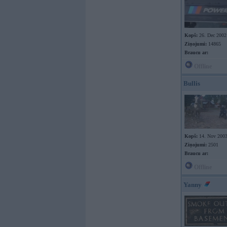
Kopš:
26. Dec 2002
Ziņojumi:
14865
Braucu ar:
Offline
Bullis
Kopš:
14. Nov 200
Ziņojumi:
2501
Braucu ar:
Offline
Yanny