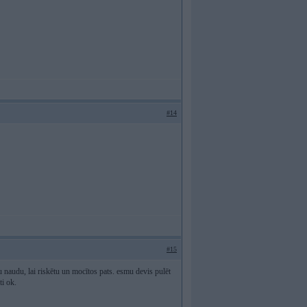
#14
#15
u naudu, lai riskētu un mocītos pats. esmu devis pulēt
i ok.