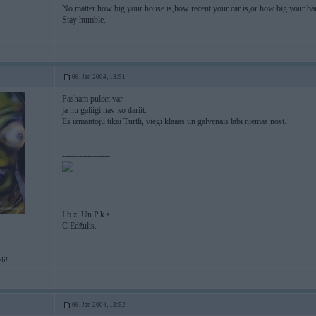
No matter how big your house is,how recent your car is,or how big your ban
Stay humble.
06. Jan 2004, 13:51
Pasham puleet var
ja nu galiigi nav ko dariit.
Es izmantoju tikai Turtli, viegi klaaas un galvenais labi njemas nost.
-----------------
I.b.z. Un P.k.s......
C Edžulis.
li!
06. Jan 2004, 13:52