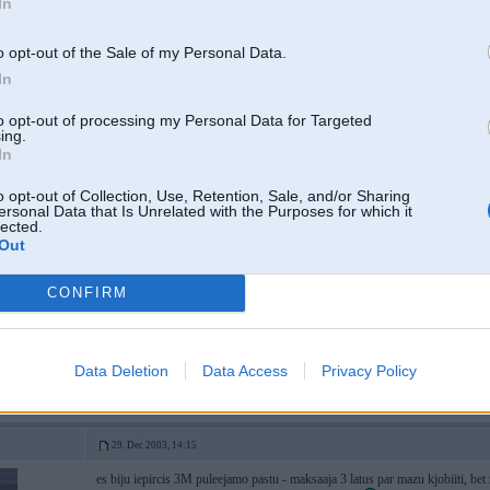
In
o opt-out of the Sale of my Personal Data.
29. Dec 2003, 12:26
In
Lapans mums ir no Jaunpoģeles
Tipa 100km aiz daugavpilks
to opt-out of processing my Personal Data for Targeted
ing.
In
o opt-out of Collection, Use, Retention, Sale, and/or Sharing
ersonal Data that Is Unrelated with the Purposes for which it
lected.
Out
CONFIRM
29. Dec 2003, 14:10
Atgriezhoties pie temas, kaa izskatas tas skrambas pec GS27 lietoshanas? Va
tas paliks labi redzamas? Krasa - tumshi zils metaliks
Data Deletion
Data Access
Privacy Policy
29. Dec 2003, 14:15
es biju iepircis 3M puleejamo pastu - maksaaja 3 latus par mazu kjobiiti, bet