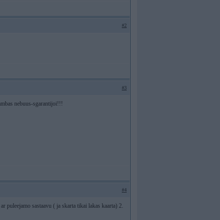
#2
#3
kambas nebuus-sgarantijoi!!!
#4
 ar puleejamo sastaavu ( ja skarta tikai lakas kaarta) 2.