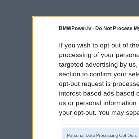
BMWPower.lv -
Do Not Process My
If you wish to opt-out of the
processing of your personal
targeted advertising by us
section to confirm your sel
opt-out request is proces
interest-based ads based o
us or personal information d
your opt-out. You may separ
disclosure of your personal
IAB’s list of downstream pa
Personal Data Processing Opt Outs