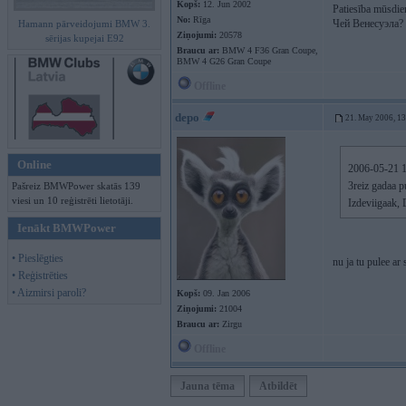
Kopš:
12. Jun 2002
Patiesība mūsdien
No:
Rīga
Чей Венесуэла?
Hamann pārveidojumi BMW 3.
Ziņojumi:
20578
sērijas kupejai E92
Braucu ar:
BMW 4 F36 Gran Coupe,
BMW 4 G26 Gran Coupe
Offline
depo
21. May 2006, 1
Online
2006-05-21 12
3reiz gadaa p
Pašreiz BMWPower skatās 139
viesi un 10 reģistrēti lietotāji.
Izdeviigaak, 
Ienākt BMWPower
• Pieslēgties
nu ja tu pulee ar
• Reģistrēties
• Aizmirsi paroli?
Kopš:
09. Jan 2006
Ziņojumi:
21004
Braucu ar:
Zirgu
Offline
Jauna tēma
Atbildēt