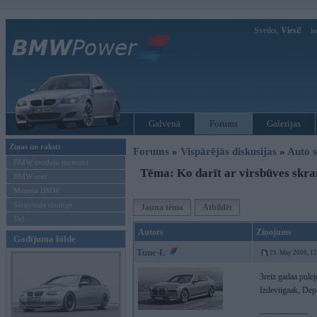
Sveiks,
Viesi!
Ie
Galvenā
Forums
Galerijas
Ziņas un raksti
Forums
»
Vispārējās diskusijas
»
Auto s
BMW modeļu jaunumi
Tēma: Ko darīt ar virsbūves sk
BMW testi
Mēneša BMW
Sērijveida tūnings
Jauna tēma
Atbildēt
Vel...
Autors
Ziņojums
Gadījuma bilde
Tune-L
21. May 2006, 1
3reiz gadaa pulej
Izdeviigaak, Depo
-----------------