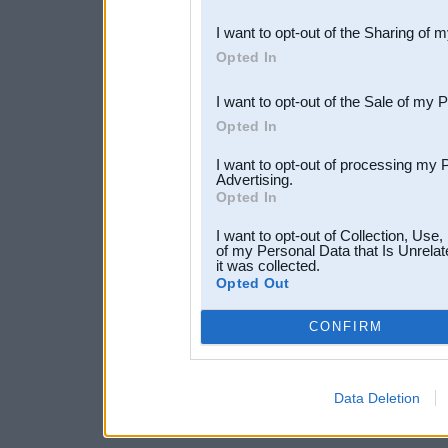
also be disclosed by us to 
I want to opt-out of the Sharing of 
Downstream Participants
th
Opted In
third parties.
I want to opt-out of the Sale of my 
Opted In
I want to opt-out of processing my 
Advertising.
Opted In
I want to opt-out of Collection, Use
of my Personal Data that Is Unrelat
it was collected.
Opted Out
CONFIRM
Data Deletion