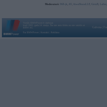
Moderatori:
968-jk
,
AV
,
AiwaShuraLLP
,
GirtzB
,
Lafter
Vortāls BMWPower.lv darbojas
kopš 2002. gada 14. maija. Tas nav auto klubs un nav saistīts ar
Galvena
|
Fo
BMW AG.
Par BMWPower
|
Kontakti
|
Reklāma