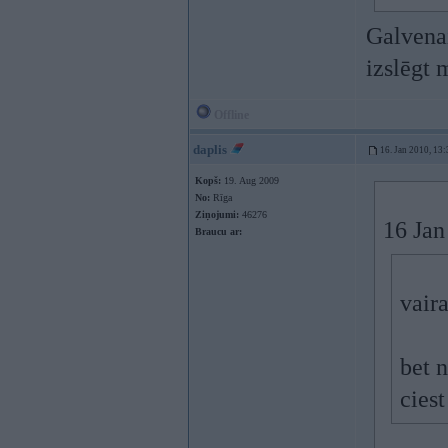
Galvenai
izslēgt
Offline
daplis
16. Jan 2010, 13:
Kopš:
19. Aug 2009
No:
Rīga
Ziņojumi:
46276
16 Jan
Braucu ar:
vaira
bet 
ciest