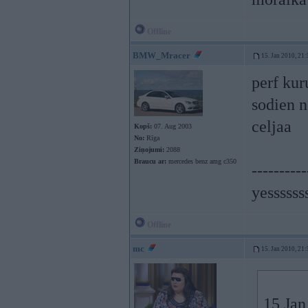
Offline
BMW_Mracer
15. Jan 2010, 21:
perf kur
sodien n
celjaa
Kopš:
07. Aug 2003
No:
Rīga
Ziņojumi:
2088
Braucu ar:
mercedes benz amg c350
----------
yessssss
Offline
mc
15. Jan 2010, 21:
15 Jan