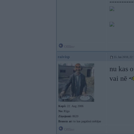
----------
Offline
raivisp
15. Jan 2010, 22:
nu kas o
vai nē
Kopš:
22. Aug 2006
No:
Rīga
Ziņojumi:
8620
Braucu ar:
to kas pagalmā mētājas
Offline