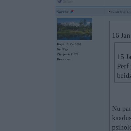
Offline
Norchx
16. Jan 2010, 13:
16 Jan
Kopš:
19. Oct 2008
No:
Rīga
Ziņojumi:
11373
15 J
Braucu ar:
Perf
beid
Nu par
kaadus
psihol