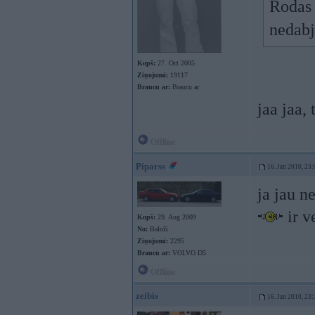
Rodas 
nedabj
Kopš:
27. Oct 2005
Ziņojumi:
19117
Braucu ar:
Braucu ar
jaa jaa, 
Offline
Piparss
16. Jan 2010, 23:
ja jau n
ir v
Kopš:
29. Aug 2009
No:
Baloži
Ziņojumi:
2295
Braucu ar:
VOLVO D5
Offline
zeibis
16. Jan 2010, 23: