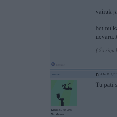
vairak j
bet nu k
nevaru..
[ Šo ziņu 
Offline
romizz
16. Jan 2010, 12:
Tu pati 
Kopš:
27. Jan 2008
No:
Madona