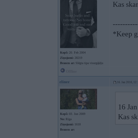
Kas ska
----------
*Keep go
Kopš:
20. Feb 2004
Ziņojumi:
28219
Braucu ar:
Slēgta tipa visurgājēju
Offline
elinee
16. Jan 2010, 12:
16 Jan
Kopš:
03. Jun 2009
Kas sk
No:
Rīga
Ziņojumi:
1618
Braucu ar: