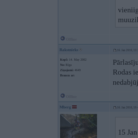
vieniig
muuzik
Offline
Rakstnieks
16. Jan 2010, 13:
Kopš:
14. May 2002
Pārlasīj
No:
Rīga
Rodas ie
Ziņojumi:
4649
Braucu ar:
nedabjū
Offline
Mberg
16. Jan 2010, 19:
15 Jan