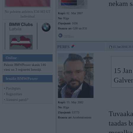
nekam s
No pelniem atdzimis E36 M3 GT
Kopš:
02. Mar 2007
Individual
No:
Rīga
Ziņojumi:
1636
Braucu ar:
G30 un F31
Offline
PERFS
15. Jan 2010, 21:
Online
Pašreiz BMWPower skatās 146
15 Jan
viesi un 3 reģistrēti lietotāji.
Ienākt BMWPower
Galven
• Pieslēgties
• Reģistrēties
• Aizmirsi paroli?
Kopš:
13. May 2002
No:
Rīga
Tuvaaka
Ziņojumi:
13773
Braucu ar:
Accelerationism
taadas b
moralka 