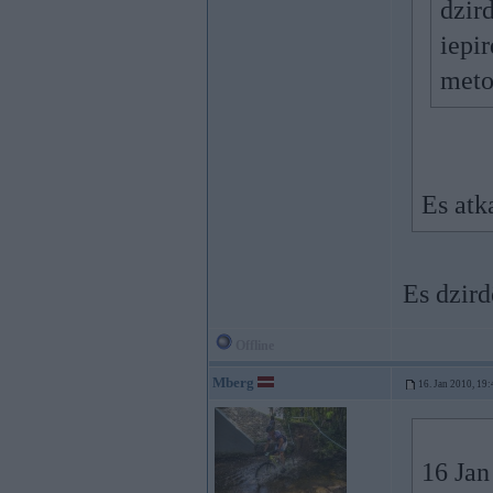
dzir
iepir
metot
Es atk
Es dzird
Offline
Mberg
16. Jan 2010, 19:
16 Jan