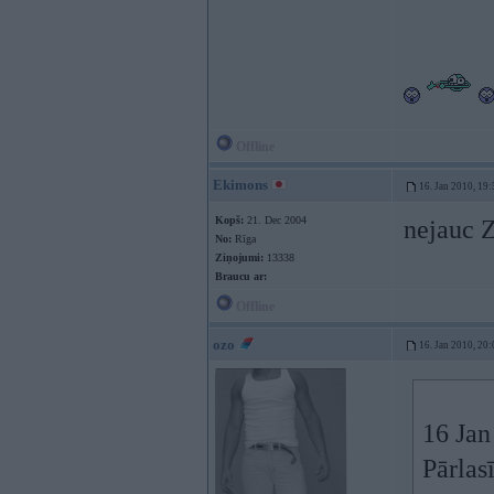
Offline
Ekimons
16. Jan 2010, 19:
Kopš:
21. Dec 2004
nejauc Z
No:
Rīga
Ziņojumi:
13338
Braucu ar:
Offline
ozo
16. Jan 2010, 20:
16 Jan
Pārlas