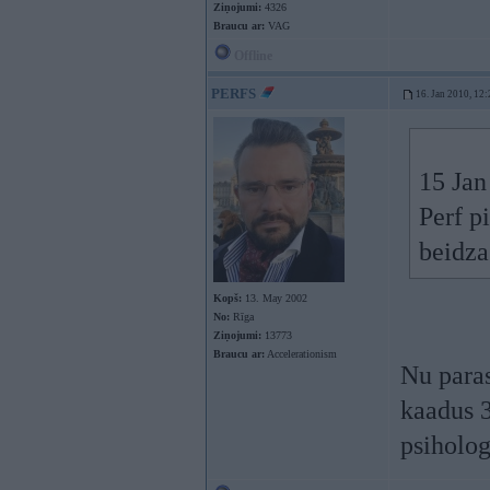
Ziņojumi:
4326
Braucu ar:
VAG
Offline
PERFS
16. Jan 2010, 12:
15 Jan
Perf p
beidza
Kopš:
13. May 2002
No:
Rīga
Ziņojumi:
13773
Braucu ar:
Accelerationism
Nu paras
kaadus 3
psiholog