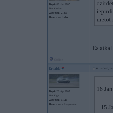
dzirde
Kopš:
05. Jun 2007
No:
Kandava
iepirdi
Ziņojumi:
21489
Braucu ar:
BMW
metot 
Es atkal
Offline
Ervalds
16. Jan 2010, 19:
16 Jan
Kopš:
26. Apr 2008
No:
Rīga
Ziņojumi:
11516
Braucu ar:
sliktu piemēru
15 J