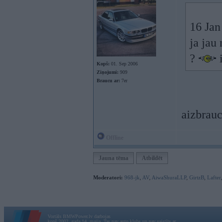
16 Jan
ja jau 
?
i
Kopš:
01. Sep 2006
Ziņojumi:
909
Braucu ar:
7er
aizbrauc
Offline
Jauna tēma
Atbildēt
Moderatori:
968-jk
,
AV
,
AiwaShuraLLP
,
GirtzB
,
Lafter
Vortāls BMWPower.lv darbojas
kopš 2002. gada 14. maija. Tas nav auto klubs un nav saistīts ar