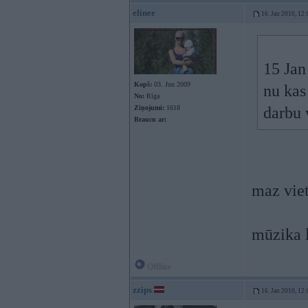
elinee
16. Jan 2010, 12:
15 Jan
Kopš:
03. Jun 2009
nu kas
No:
Rīga
Ziņojumi:
1618
darbu 
Braucu ar:
maz viet
mūzika 
Offline
zzips
16. Jan 2010, 12: