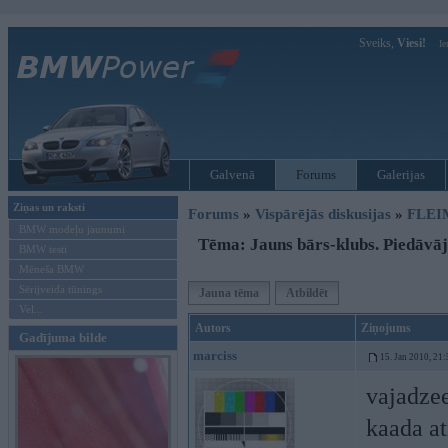
Sveiks,
Viesi!
Ie
Galvenā
Forums
Galerijas
Ziņas un raksti
Forums
»
Vispārējās diskusijas
»
FLEI
BMW modeļu jaunumi
Tēma: Jauns bārs-klubs. Piedāvā
BMW testi
Mēneša BMW
Sērijveida tūnings
Jauna tēma
Atbildēt
Vel...
Autors
Ziņojums
Gadījuma bilde
marciss
15. Jan 2010, 21:
vajadzee
kaada at