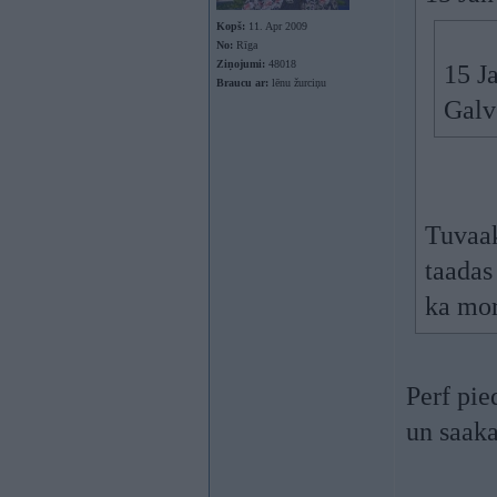
Kopš:
11. Apr 2009
No:
Rīga
Ziņojumi:
48018
15 Ja
Braucu ar:
lēnu žurciņu
Galv
Tuvaak
taadas
ka mor
Perf pie
un saaka