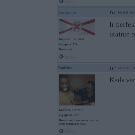
Offline
Kaneponis
21. Feb 2026, 20:
Ir perfek
utainie 
Kopš:
07. Dec 2020
Ziņojumi:
124
Braucu ar:
Offline
Rudzins
21. Feb 2026, 21:
Kāds var
Kopš:
06. Oct 2011
Ziņojumi:
2587
Braucu ar:
tavas sievas māsīcas
bērna krustmātes māsu
Offline