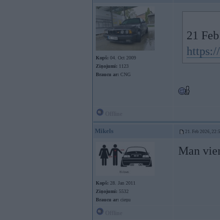
21 Feb
https:
Kopš:
04. Oct 2009
Ziņojumi:
1123
Braucu ar:
CNG
Offline
Mikels
21. Feb 2026, 22:
Man vien
Kopš:
28. Jan 2011
Ziņojumi:
5532
Braucu ar:
cieņu
Offline