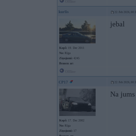
Offline
kurlis
22. Feb 2026, 00:
jebal
Kopš:
19. Dec 2011
No:
Rīga
Ziņojumi:
4245
Braucu ar:
Offline
CP17
22. Feb 2026, 00:
Na jums 
Kopš:
17. Dec 2002
No:
Rīga
Ziņojumi:
17
Braucu ar: