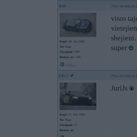
KM
21. Feb 2026, 23:
visos ta
vietejiem
shejieni.
Kopš:
28. Oct 2005
super
No:
Rīga
Ziņojumi:
7487
Braucu ar:
///M
Offline
CP17
22. Feb 2026, 00:
JuriJs
Kopš:
17. Dec 2002
No:
Rīga
Ziņojumi:
17
Braucu ar: