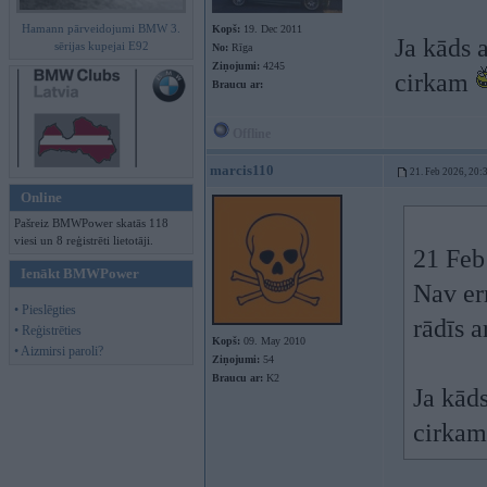
Hamann pārveidojumi BMW 3.
Kopš:
19. Dec 2011
Ja kāds 
sērijas kupejai E92
No:
Rīga
Ziņojumi:
4245
cirkam
Braucu ar:
Offline
marcis110
21. Feb 2026, 20:
Online
Pašreiz BMWPower skatās 118
viesi un 8 reģistrēti lietotāji.
21 Feb
Ienākt BMWPower
Nav er
• Pieslēgties
rādīs a
• Reģistrēties
Kopš:
09. May 2010
• Aizmirsi paroli?
Ziņojumi:
54
Braucu ar:
K2
Ja kāds
cirka