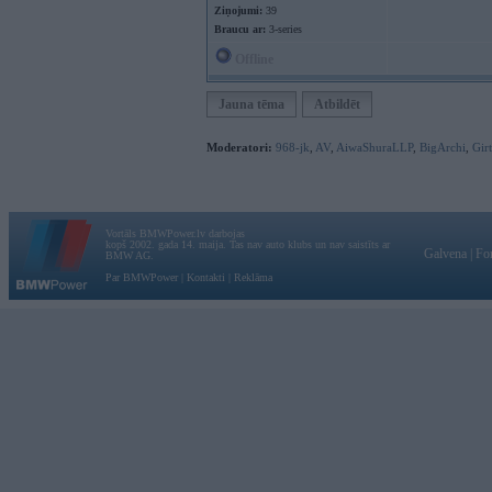
Ziņojumi:
39
Braucu ar:
3-series
Offline
Jauna tēma
Atbildēt
Moderatori:
968-jk
,
AV
,
AiwaShuraLLP
,
BigArchi
,
Gir
Vortāls BMWPower.lv darbojas
kopš 2002. gada 14. maija. Tas nav auto klubs un nav saistīts ar
Galvena
|
Fo
BMW AG.
Par BMWPower
|
Kontakti
|
Reklāma