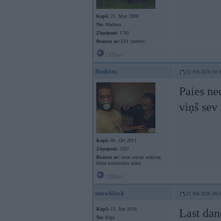
Kopš:
21. May 2006
No:
Madona
Ziņojumi:
1785
Braucu ar:
E91 turrboo
Offline
Rudzins
22. Feb 2026, 00:
Paies ne
viņš sev
Kopš:
06. Oct 2011
Ziņojumi:
2587
Braucu ar:
tavas sievas māsīcas
bērna krustmātes māsu
Offline
snowblack
22. Feb 2026, 00:
Kopš:
15. Jun 2018
Last da
No:
Rīga