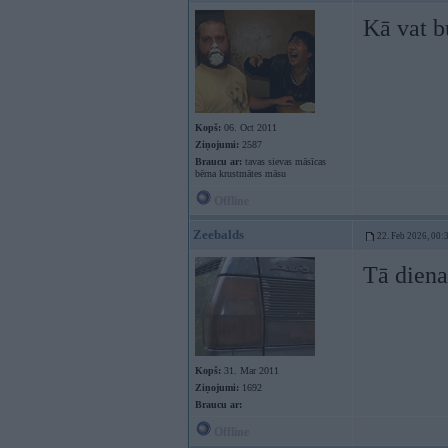
Kā vat bu
Kopš:
06. Oct 2011
Ziņojumi:
2587
Braucu ar:
tavas sievas māsīcas
bērna krustmātes māsu
Offline
Zeebalds
22. Feb 2026, 00:
Tā diena
Kopš:
31. Mar 2011
Ziņojumi:
1692
Braucu ar:
Offline