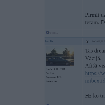
Pirmit u
tetam. D
Offline
kurlis
21. Feb 2026, 20:
Tas dream
Vācijā.
Afišā vis
Kopš:
19. Dec 2011
https:/
No:
Rīga
Ziņojumi:
4245
mibexti
Braucu ar:
Hz ko tur