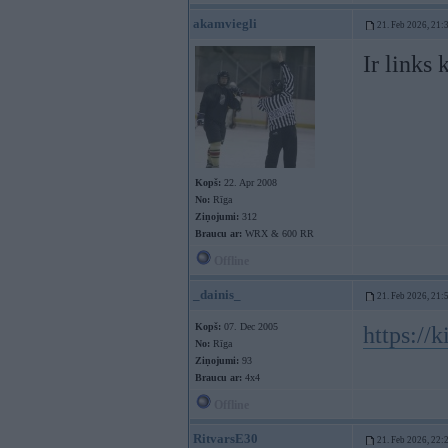
akamviegli
21. Feb 2026, 21:
Ir links 
Kopš:
22. Apr 2008
No:
Rīga
Ziņojumi:
312
Braucu ar:
WRX & 600 RR
Offline
_dainis_
21. Feb 2026, 21:
Kopš:
07. Dec 2005
https://
No:
Rīga
Ziņojumi:
93
Braucu ar:
4x4
Offline
RitvarsE30
21. Feb 2026, 22: