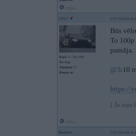
Offline
CP17
22. Feb 2026, 00:
Būs vēlr
To 100p 
pamāja. 
Kopš:
17. Dec 2002
No:
Rīga
Ziņojumi:
17
@3
:10 m
Braucu ar:
https:/
[ Šo ziņu 
Offline
Rudzins
22. Feb 2026, 00: