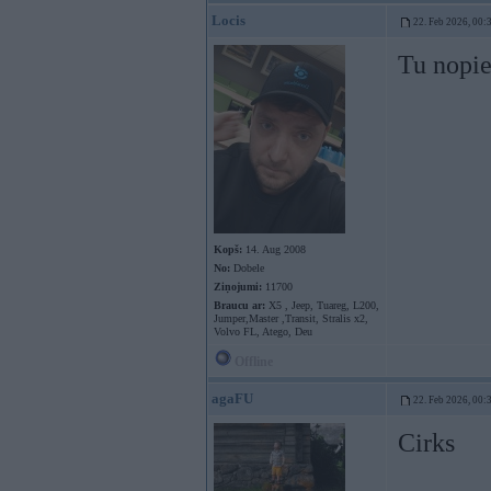
Locis
22. Feb 2026, 00:
Tu nopi
Kopš:
14. Aug 2008
No:
Dobele
Ziņojumi:
11700
Braucu ar:
X5 , Jeep, Tuareg, L200,
Jumper,Master ,Transit, Stralis x2,
Volvo FL, Atego, Deu
Offline
agaFU
22. Feb 2026, 00:
Cirks