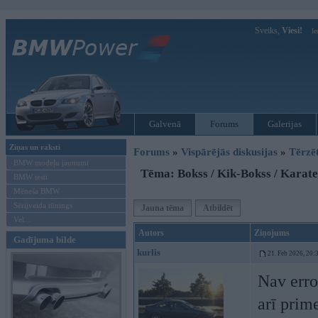
Sveiks,
Viesi!
Ie
Galvenā
Forums
Galerijas
Ziņas un raksti
Forums
»
Vispārējās diskusijas
»
Tērzē
BMW modeļu jaunumi
Tēma: Bokss / Kik-Bokss / Karate
BMW testi
Mēneša BMW
Sērijveida tūnings
Jauna tēma
Atbildēt
Vel...
Autors
Ziņojums
Gadījuma bilde
kurlis
21. Feb 2026, 20:
Nav erro
arī prime