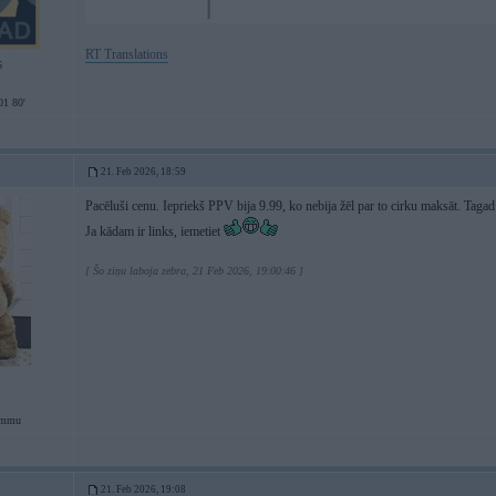
RT Translations
6
1 80'
21. Feb 2026, 18:59
Pacēluši cenu. Iepriekš PPV bija 9.99, ko nebija žēl par to cirku maksāt. Tagad 
Ja kādam ir links, iemetiet
[ Šo ziņu laboja zebra, 21 Feb 2026, 19:00:46 ]
ammu
21. Feb 2026, 19:08