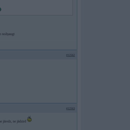
un nožņaugt
#12562
#12563
ne jāredz, ne jādzird