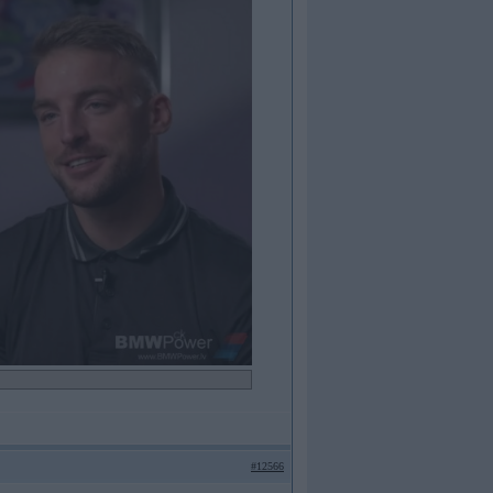
#12566