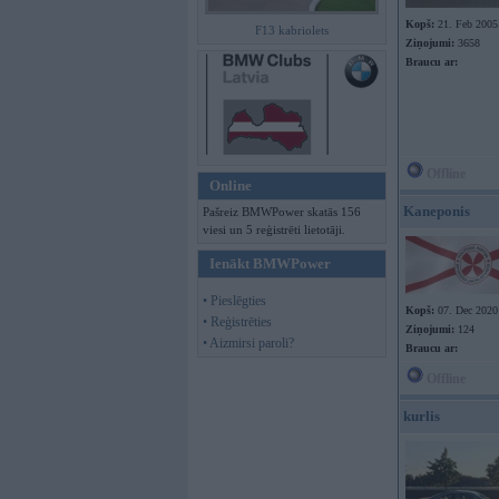
Kopš:
21. Feb 2005
F13 kabriolets
Ziņojumi:
3658
Braucu ar:
Offline
Online
Kaneponis
Pašreiz BMWPower skatās 156
viesi un 5 reģistrēti lietotāji.
Ienākt BMWPower
• Pieslēgties
Kopš:
07. Dec 2020
• Reģistrēties
Ziņojumi:
124
• Aizmirsi paroli?
Braucu ar:
Offline
kurlis