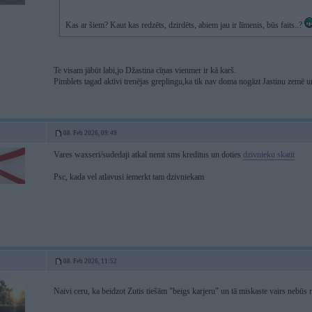
Kas ar šiem? Kaut kas redzēts, dzirdēts, abiem jau ir līmenis, būs faits..?
Te visam jābūt labi,jo Džastina cīņas vienmer ir kā karš.
Pimblets tagad aktīvi trenējas greplingu,ka tik nav doma nogāzt Jastinu zemē 
08. Feb 2026, 09:49
Vares waxseri/sudedaji atkal nemt sms kreditus un doties
dzivnieku skatit
Psc, kada vel atlavusi iemerkt tam dzivniekam
08. Feb 2026, 11:52
Naivi ceru, ka beidzot Zutis tiešām "beigs karjeru" un tā miskaste vairs nebūs 