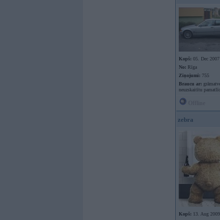
Kopš:
05. Dec 2007
No:
Rīga
Ziņojumi:
755
Braucu ar:
grāmatv
neuzskaitītu pamatlī
Offline
zebra
Kopš:
13. Aug 2009