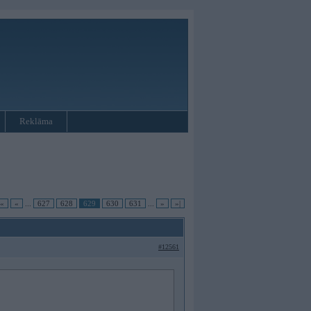
Reklāma
|«
«
...
627
628
629
630
631
...
»
»|
#12561