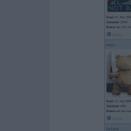
Kopš:
02. May 200
Ziņojumi:
22946
Braucu ar:
VAZ 210
Offline
zebra
Kopš:
13. Aug 2009
Ziņojumi:
2083
Braucu ar:
tavu m
Offline
Gr1nch