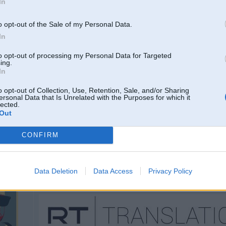
In
21. Feb 2026, 18:40
o opt-out of the Sale of my Personal Data.
In
Arī interesē kur varēs redzēt tiešraidi.
to opt-out of processing my Personal Data for Targeted
ing.
In
o opt-out of Collection, Use, Retention, Sale, and/or Sharing
ersonal Data that Is Unrelated with the Purposes for which it
lected.
Out
CONFIRM
21. Feb 2026, 18:40
Data Deletion
Data Access
Privacy Policy
Nav kkads totalizators, kur uzlikt kāda atmazka būs Zutim šoreiz?
-----------------