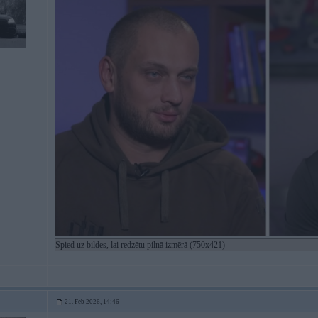
Spied uz bildes, lai redzētu pilnā izmērā (750x421)
21. Feb 2026, 14:46