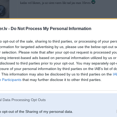
kadas vel likmes, ja uz siem vares likt tad jau max 10evro
.lv -
Do Not Process My Personal Information
to opt-out of the sale, sharing to third parties, or processing of your per
formation for targeted advertising by us, please use the below opt-out s
r selection. Please note that after your opt-out request is processed y
21. Feb 2026, 18:36
eing interest-based ads based on personal information utilized by us or
Kur online varēs redzēt to KOK fight night?
disclosed to third parties prior to your opt-out. You may separately opt-
losure of your personal information by third parties on the IAB’s list of
. This information may also be disclosed by us to third parties on the
IA
Participants
that may further disclose it to other third parties.
l Data Processing Opt Outs
o opt-out of the Sharing of my personal data.
ammu