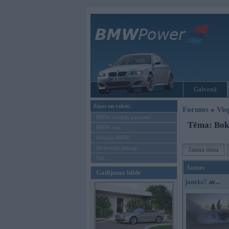
Galvenā
Ziņas un raksti
Forums
»
Vis
BMW modeļu jaunumi
Tēma: Boks
BMW testi
Mēneša BMW
Sērijveida tūnings
Jauna tēma
Vel...
Autors
Gadījuma bilde
janeks7