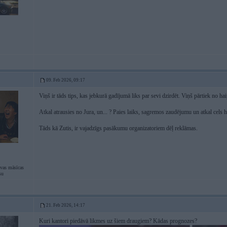
09. Feb 2026, 09:17
Viņš ir tāds tips, kas jebkurā gadījumā liks par sevi dzirdēt. Viņš pārtiek no hai
Atkal atrausies no Jura, un... ? Paies laiks, sagremos zaudējumu un atkal cels h
Tāds kā Zutis, ir vajadzīgs pasākumu organizatoriem dēļ reklāmas.
evas māsīcas
su
21. Feb 2026, 14:17
Kuri kantori piedāvā likmes uz šiem draugiem? Kādas prognozes?