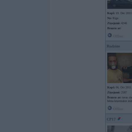
Kopš:
19. Dec 2011
No:
Rīga
Ziņojumi:
4246
Braucu ar:
Offline
Rudzins
Kopš:
06. Oct 2011
Ziņojumi:
2587
Braucu ar:
tavas si
bērna krustmātes mā
Offline
CP17