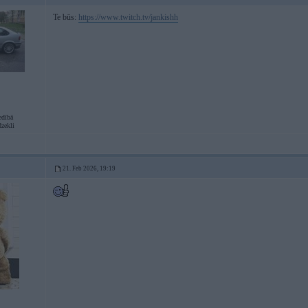
Te būs:
https://www.twitch.tv/jankishh
edībā
dzekli
21. Feb 2026, 19:19