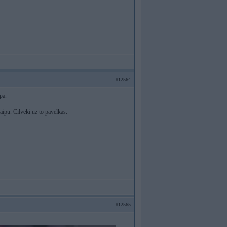
#12564
pa.
aipu. Cilvēki uz to pavelkās.
#12565