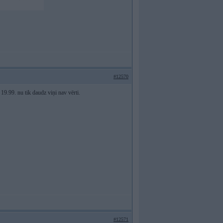
#12570
19.99. nu tik daudz viņi nav vērti.
#12571