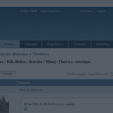
Sveiks,
Viesi!
|
Piektdiena, 7. augusts
Ienākt
Reģistrācija
Forums
Galerijas
Reģistrācija
Lietotāji
Meklētājs
pārējās diskusijas
»
Tērzētava
s / Kik-Bokss / Karate / Muay-Thai u.c. tuvcīņas
Atbildēt
12646 ziņojumi • Lapa 629 no 633 •
Ziņojums
19. Jan 2026, 14:26
19 Jan 2026, 01:39:34
@badmoon
rakstīja: