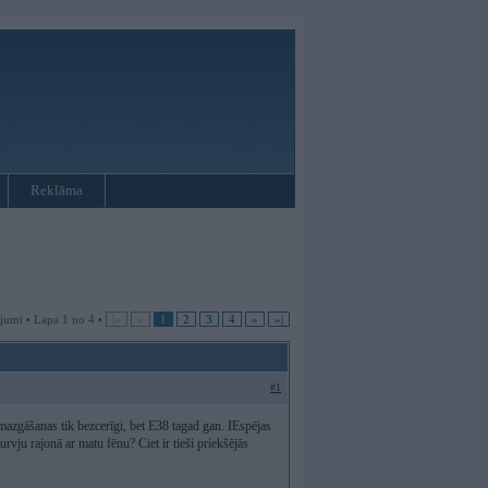
Reklāma
jumi • Lapa 1 no 4 •
|«
«
1
2
3
4
»
»|
#1
mazgāšanas tik bezcerīgi, bet E38 tagad gan. IEspējas
durvju rajonā ar matu fēnu? Ciet ir tieši priekšējās