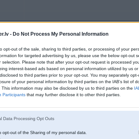
18. Dec 2009, 10:03
.lv -
Do Not Process My Personal Information
veel ir variants nebraukt
-----------------
to opt-out of the sale, sharing to third parties, or processing of your per
nekāda zobupasta neaizsargā zobus tik labi, kā laikā apmaksāti rēķini
formation for targeted advertising by us, please use the below opt-out s
r selection. Please note that after your opt-out request is processed y
eing interest-based ads based on personal information utilized by us or
disclosed to third parties prior to your opt-out. You may separately opt-
3 cabrio | W108 |
losure of your personal information by third parties on the IAB’s list of
. This information may also be disclosed by us to third parties on the
IA
Participants
that may further disclose it to other third parties.
18. Dec 2009, 10:11
iekšā tieku pa aizmugurējām durvīm, bet nu bāc. MAn šodien šur tur zolīdi 
l Data Processing Opt Outs
jau kaimiņš ar S klasi redzēja manus akrobātu trikus
o opt-out of the Sharing of my personal data.