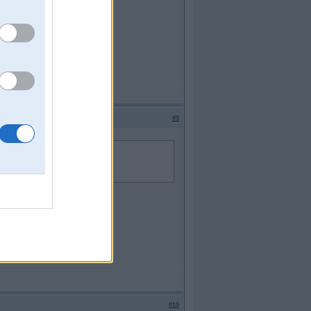
#9
#10