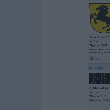
Kopš:
13. May 200
No:
Rīga
Ziņojumi:
56481
Braucu ar:
S212, 9
635csi, NSX, Tillot
Offline
matrixxxx
Kopš:
29. Apr 2005
No:
Rīga
Ziņojumi:
8446
Braucu ar:
106 zir