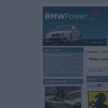
Galvenā
Ziņas un raksti
Forums
»
Dis
BMW modeļu jaunumi
Tēma: Aizs
BMW testi
Mēneša BMW
Sērijveida tūnings
Jauna tēma
Vel...
Autors
Gadījuma bilde
edzulis