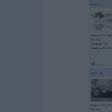
Didzis
Kopš:
04. Dec 2006
No:
Rīga
Ziņojumi:
7248
Braucu ar:
Prāmi B
Offline
CP17
Kopš:
17. Dec 2002
No:
Rīga