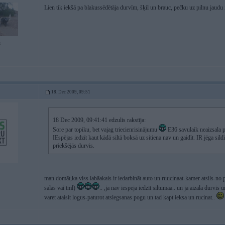
Lien tik iekšā pa blakussēdētāja durvīm, šķil un brauc, pečku uz pilnu jaudu 
3
18. Dec 2009, 09:51
18 Dec 2009, 09:41:41 edzulis rakstīja:
Sore par topiku, bet vajag triecienrisinājumu
E36 savulaik neaizsala p
IEspējas iedzīt kaut kādā siltā boksā uz sitiena nav un gaidīt. IR jēga sild
priekšējās durvis.
man domāt,ka viss labāakais ir iedarbināt auto un ruucinaat-kamer atsils-no pier
salas vai tml)
.. ,ja nav iespeja iedzīt siltumaa.. un ja aizala durvis 
varet ataisit logus-paturot atslegsanas pogu un tad kapt ieksa un rucinat..