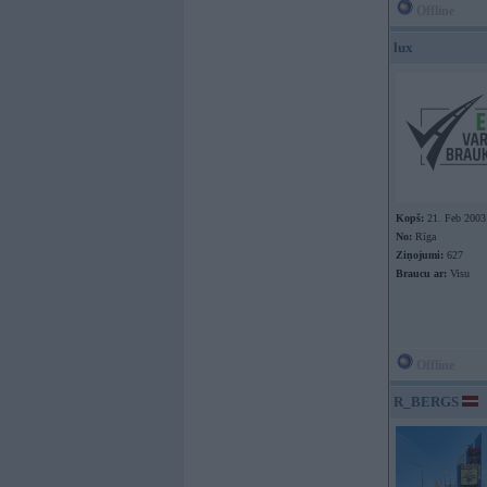
Offline
lux
Kopš:
21. Feb 2003
No:
Rīga
Ziņojumi:
627
Braucu ar:
Visu
Offline
R_BERGS