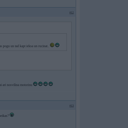
#12
anas pogu un tad kapt ieksa un rucinat..
vai ari nosvilina motorinu
#13
peikas?