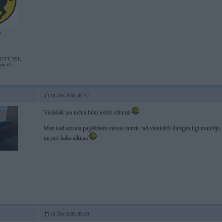
2
11TT, 951,
son t4
18. Dec 2009, 09:47
Vislabāk jau točna būtu iedzīt siltumā
Man kad aizsala pagāšziem vienas durvis tad vienkārši diezgan ilgi noturēju 
un pēc laika atkusa
18. Dec 2009, 09:49