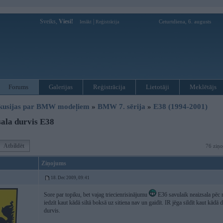
Sveiks,
Viesi!
|
Ceturtdiena, 6. augusts
Ienākt
Reģistrācija
Forums
Galerijas
Reģistrācija
Lietotāji
Meklētājs
kusijas par BMW modeļiem
»
BMW 7. sērija
»
E38 (1994-2001)
ala durvis E38
Atbildēt
76 ziņo
Ziņojums
18. Dec 2009, 09:41
Sore par topiku, bet vajag triecienrisinājumu
E36 savulaik neaizsala pēc 
iedzīt kaut kādā siltā boksā uz sitiena nav un gaidīt. IR jēga sildīt kaut kādā 
durvis.