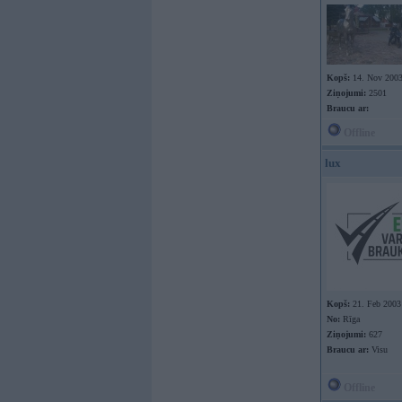
Kopš:
14. Nov 200
Ziņojumi:
2501
Braucu ar:
Offline
lux
Kopš:
21. Feb 2003
No:
Rīga
Ziņojumi:
627
Braucu ar:
Visu
Offline