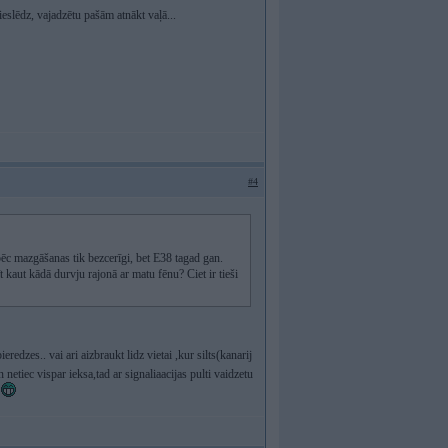
ieslēdz, vajadzētu pašām atnākt vaļā...
#4
ēc mazgāšanas tik bezcerīgi, bet E38 tagad gan.
īt kaut kādā durvju rajonā ar matu fēnu? Ciet ir tieši
edzes.. vai ari aizbraukt lidz vietai ,kur silts(kanarij
un netiec vispar ieksa,tad ar signaliaacijas pulti vaidzetu