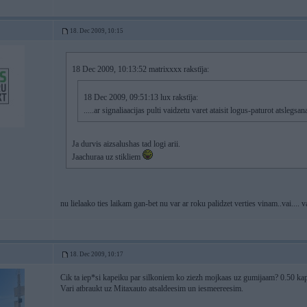
18. Dec 2009, 10:15
18 Dec 2009, 10:13:52 matrixxxx rakstīja:
18 Dec 2009, 09:51:13 lux rakstīja:
.....ar signaliaacijas pulti vaidzetu varet ataisit logus-paturot atslegs
Ja durvis aizsalushas tad logi arii.
Jaachuraa uz stikliem
nu lielaako ties laikam gan-bet nu var ar roku palidzet verties vinam..vai.... 
18. Dec 2009, 10:17
Cik ta iep*si kapeiku par silkoniem ko ziezh mojkaas uz gumijaam? 0.50 ka
Vari atbraukt uz Mitaxauto atsaldeesim un iesmeereesim.