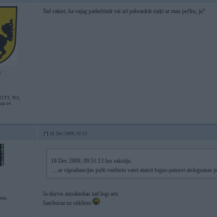
Tad sakiet, ka vajag padarbināt vai arī pabraukāt riņķī ar max pečku, ja?
2
11TT, 951,
son t4
18. Dec 2009, 10:13
18 Dec 2009, 09:51:13 lux rakstīja:
.....ar signaliaacijas pulti vaidzetu varet ataisit logus-paturot atslegsanas
Ja durvis aizsalushas tad logi arii.
giem
Jaachuraa uz stikliem