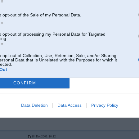
In
2
o opt-out of the Sale of my Personal Data.
In
11TT, 951,
to opt-out of processing my Personal Data for Targeted
son t4
ing.
In
18. Dec 2009, 10:11
o opt-out of Collection, Use, Retention, Sale, and/or Sharing
ersonal Data that Is Unrelated with the Purposes for which it
lected.
Out
18 Dec 2009, 10:03:40 Luciferz rakstīja:
veel ir variants nebraukt
CONFIRM
jāgaida pavaasaris..
Data Deletion
Data Access
Privacy Policy
18. Dec 2009, 10:12