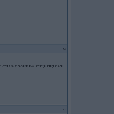
#2
rūcošu auto ar pečku uz max, sasildiju kārtīgi salonu
#3