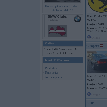
Hamann pārveidojumi BMW 3.
sērijas kupejai E92
Kopš:
13. May 200
No:
Rīga
Ziņojumi:
56481
Braucu ar:
S212, 9
635csi, NSX, Tillot
Offline
Online
Cumpars
Pašreiz BMWPower skatās 102
viesi un 3 reģistrēti lietotāji.
Ienākt BMWPower
• Pieslēgties
• Reģistrēties
Kopš:
25. Oct 2004
• Aizmirsi paroli?
No:
Rīga
Ziņojumi:
7000
Braucu ar:
KK-555
Offline
Bullis