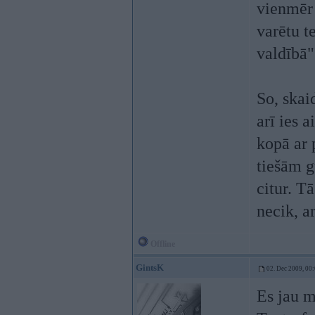
vienmēr 
varētu t
valdībā"
So, skai
arī ies 
kopā ar
tiešām g
citur. Tā
necik, a
Offline
GintsK
02. Dec 2009, 00
Es jau mi