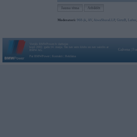
Jauna tēma
Atbildēt
Moderatori:
968-jk
,
AV
,
AiwaShuraLLP
,
GirtzB
,
Lafter
Vortāls BMWPower.lv darbojas
kopš 2002. gada 14. maija. Tas nav auto klubs un nav saistīts ar
Galvena
|
Fo
BMW AG.
Par BMWPower
|
Kontakti
|
Reklāma