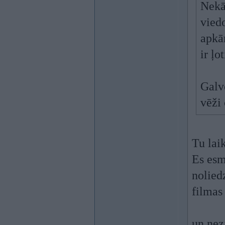
Nekā
vied
apkār
ir ļot
Galve
vēži 
Tu lai
Es esmu
nolied
filmas
un nez