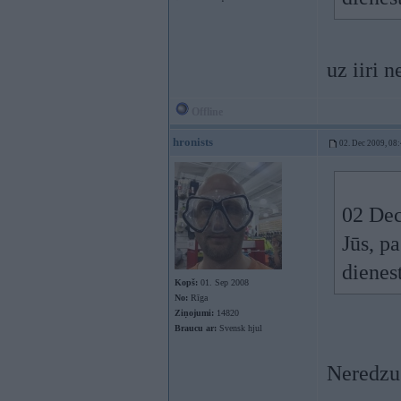
uz iiri 
Offline
hronists
02. Dec 2009, 08
02 Dec
Jūs, p
dienes
Kopš:
01. Sep 2008
No:
Rīga
Ziņojumi:
14820
Braucu ar:
Svensk hjul
Neredzu 