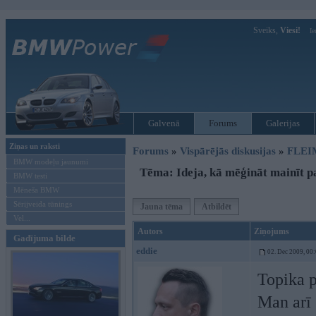
Sveiks,
Viesi!
Ie
Galvenā
Forums
Galerijas
Ziņas un raksti
Forums
»
Vispārējās diskusijas
»
FLEI
BMW modeļu jaunumi
Tēma: Ideja, kā mēģināt mainīt pa
BMW testi
Mēneša BMW
Sērijveida tūnings
Jauna tēma
Atbildēt
Vel...
Autors
Ziņojums
Gadījuma bilde
eddie
02. Dec 2009, 00
Topika p
Man arī 