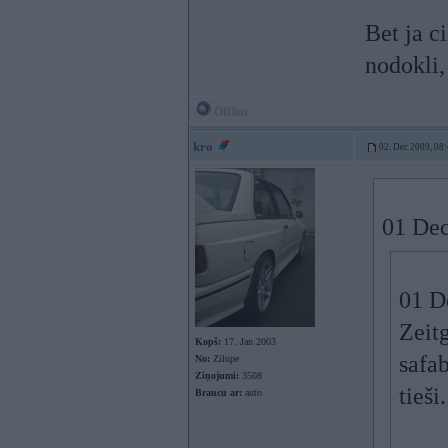
Bet ja c
nodokli,
Offline
kro
02. Dec 2009, 08
01 Dec
01 D
Zeitg
Kopš:
17. Jan 2003
safa
No:
Zilupe
Ziņojumi:
3508
tieši.
Braucu ar:
auto