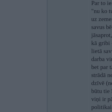
Par to i
"nu ko t
uz zemes
savus bē
jāsaprot
kā gribi 
lietā sa
darba vi
bet par 
strādā n
dzīvē (ne
būtu tie
viņi ir 
politika