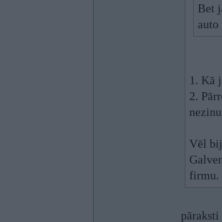
Bet 
auto
1. Kā j
2. Pārr
nezinu
Vēl bij
Galven
firmu.
pāraksti