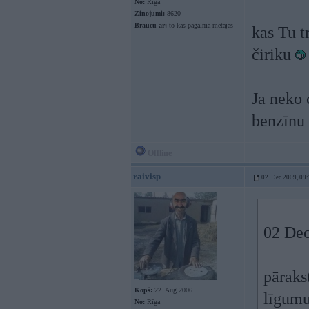
No:
Rīga
Ziņojumi:
8620
Braucu ar:
to kas pagalmā mētājas
kas Tu t
čiriku
Ja neko 
benzīnu 
Offline
raivisp
02. Dec 2009, 09
02 Dec
pāraks
Kopš:
22. Aug 2006
līgumu 
No:
Rīga