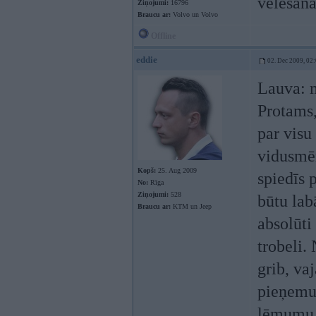
velesana
Ziņojumi:
16796
Braucu ar:
Volvo un Volvo
Offline
eddie
02. Dec 2009, 02
Lauva: m
Protams,
par visu
vidusmēr
Kopš:
25. Aug 2009
spiedīs 
No:
Rīga
Ziņojumi:
528
būtu lab
Braucu ar:
KTM un Jeep
absolūti
trobeli.
grib, va
pieņemu,
lēmumu, 