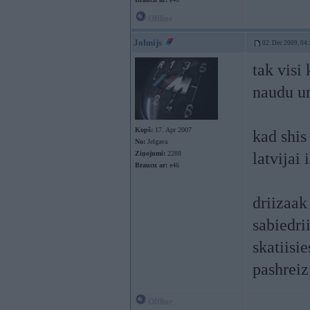
Offline
Johnijs
02. Dec 2009, 04
tak visi
naudu un
Kopš:
17. Apr 2007
kad shis
No:
Jelgava
Ziņojumi:
2288
latvijai 
Braucu ar:
e46
driizaak
sabiedri
skatiisie
pashreiz
Offline