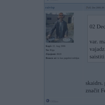
raivisp
02. Dec 2009, 09
02 Dec
var. m
Kopš:
22. Aug 2006
vajadz
No:
Rīga
Ziņojumi:
8620
saistit
Braucu ar:
to kas pagalmā mētājas
skaidrs.
značit F
Offline