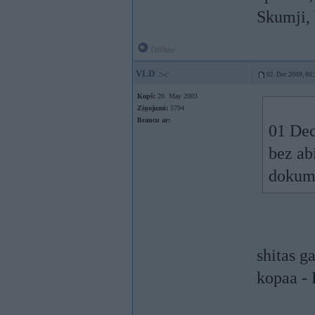
Skumji, 
Offline
VLD
02. Dec 2009, 00
Kopš:
20. May 2003
Ziņojumi:
5794
Braucu ar:
01 Dec
bez ab
dokume
shitas g
kopaa - 