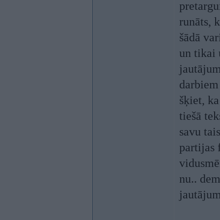
pretargu
runāts, 
šādā var
un tikai
jautājum
darbiem 
šķiet, ka
tiešā te
savu tai
partijas
vidusmēr
nu.. demo
jautājum