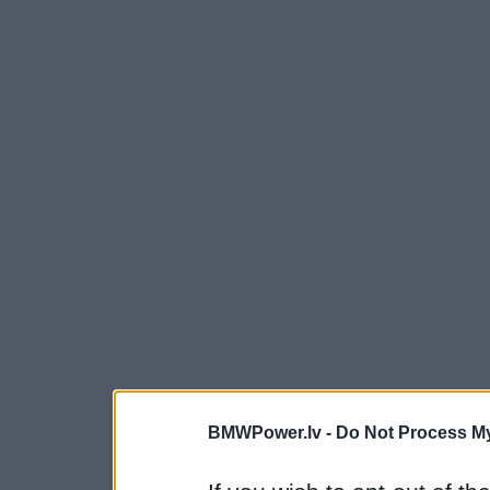
BMWPower.lv -
Do Not Process My