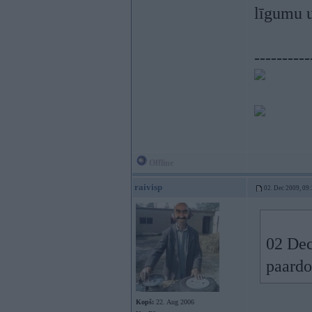
līgumu un
----------
Offline
raivisp
02. Dec 2009, 09
02 Dec
paardo
Kopš:
22. Aug 2006