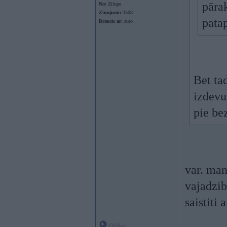
pārak
No:
Zilupe
Ziņojumi:
3508
patap
Braucu ar:
auto
Bet ta
izdevu
pie b
var. man
vajadzib
saistiti
Offline