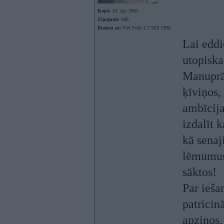
Kopš:
19. Apr 2005
Ziņojumi:
686
Braucu ar:
VW Polo 1.7 SDI 1998.
Lai eddi
utopiska.
Manuprāt
ķīviņos,
ambīcija
izdalīt 
kā senaj
lēmumus;
sāktos!
Par ieša
patricin
apzinos,