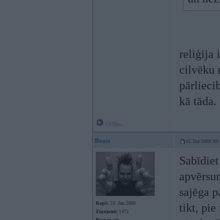
reliģija
cilvēku 
pārlieci
kā tāda.
Offline
Beast
02. Dec 2009, 09
Sabīdiet
apvērsum
sajēga p
Kopš:
23. Jan 2009
tikt, pi
Ziņojumi:
1472
Braucu ar: