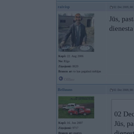
raivisp
02. Dec 2009, 08
Jūs, pas
dienesta
Kopš:
22. Aug 2006
No:
Rīga
Ziņojumi:
8620
Braucu ar:
to kas pagalmā mētājas
Offline
Belluuns
02. Dec 2009, 08
02 Dec
Jūs, p
Kopš:
16. Jun 2007
Ziņojumi:
9717
dienes
Braucu ar:
quattro