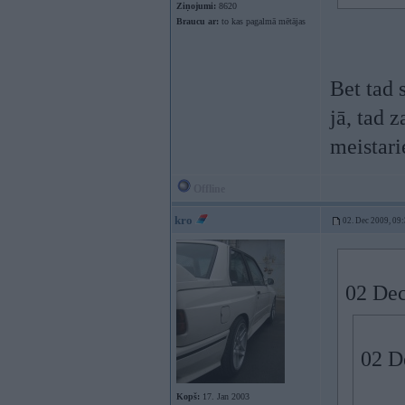
Ziņojumi:
8620
Braucu ar:
to kas pagalmā mētājas
Bet tad 
jā, tad 
meistar
Offline
kro
02. Dec 2009, 09
02 Dec
02 D
Kopš:
17. Jan 2003