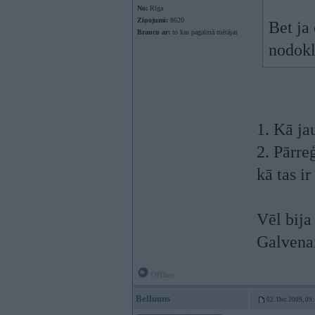
No:
Rīga
Ziņojumi:
8620
Bet ja
Braucu ar:
to kas pagalmā mētājas
nodokl
1. Kā jau
2. Pārreģ
kā tas i
Vēl bija
Galvenai
Offline
Belluuns
02. Dec 2009, 09