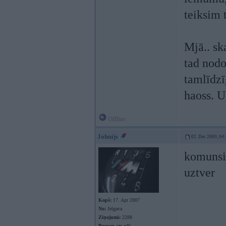
teiksim 
Mjā.. sk
tad nodo
tamlīdzīg
haoss. U
Offline
Johnijs
02. Dec 2009, 04
komunsis
uztver
Kopš:
17. Apr 2007
No:
Jelgava
Ziņojumi:
2288
Braucu ar:
e46