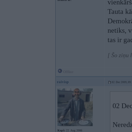
vienkārš
Tauta kā
Demokrāt
netiks, 
tas ir g
[ Šo ziņu 
Offline
raivisp
02. Dec 2009, 09
02 Dec
Neredz
Kopš:
22. Aug 2006