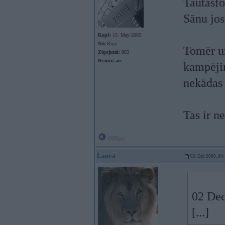
Tautasf
Sānu jos
Kopš:
19. May 2005
No:
Rīga
Tomēr uz
Ziņojumi:
863
Braucu ar:
kampējiņ
nekādas 
Tas ir n
Offline
Lauva
02. Dec 2009, 00
02 Dec
[...]