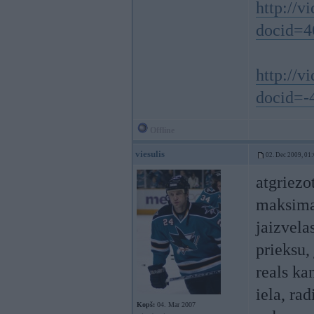
http://v
docid=4
http://v
docid=-
Offline
viesulis
02. Dec 2009, 01
atgriezot
maksimal
jaizvela
prieksu,
reals ka
iela, ra
Kopš:
04. Mar 2007