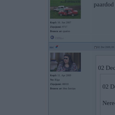
paardod 
Kopš:
16. Jun 2007
Ziņojumi:
9717
Braucu ar:
quattro
Offline
mc
02. Dec 2009, 09
02 Dec
Kopš:
11. Apr 2009
No:
Rīga
Ziņojumi:
48018
02 D
Braucu ar:
lēnu žurciņu
Nere