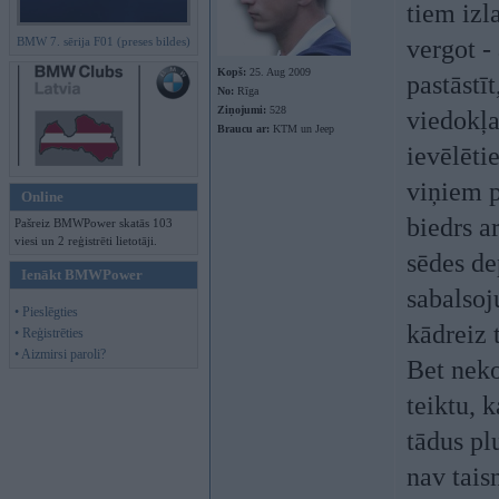
tiem izl
BMW 7. sērija F01 (preses bildes)
vergot - 
Kopš:
25. Aug 2009
pastāstīt
No:
Rīga
Ziņojumi:
528
viedokļa
Braucu ar:
KTM un Jeep
ievēlēti
viņiem p
Online
biedrs a
Pašreiz BMWPower skatās 103
viesi un 2 reģistrēti lietotāji.
sēdes de
Ienākt BMWPower
sabalsoj
• Pieslēgties
kādreiz 
• Reģistrēties
• Aizmirsi paroli?
Bet neko 
teiktu, 
tādus pl
nav tais