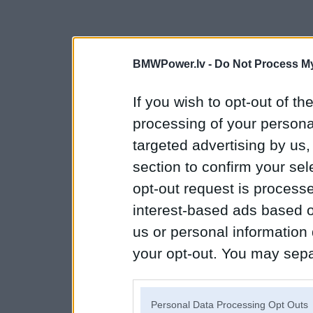
BMWPower.lv -
Do Not Process My
If you wish to opt-out of the
processing of your personal
targeted advertising by us
section to confirm your sel
opt-out request is proces
interest-based ads based o
us or personal information d
your opt-out. You may separ
disclosure of your personal
IAB’s list of downstream pa
Personal Data Processing Opt Outs