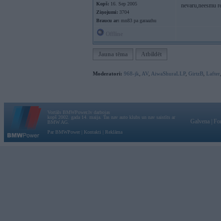
Kopš:
16. Sep 2005
nevaru,neesmu re
Ziņojumi:
3704
Braucu ar:
mn83 pa garaazhu
Offline
Jauna tēma
Atbildēt
Moderatori:
968-jk
,
AV
,
AiwaShuraLLP
,
GirtzB
,
Lafter
Vortāls BMWPower.lv darbojas
kopš 2002. gada 14. maija. Tas nav auto klubs un nav saistīts ar
Galvena
|
Fo
BMW AG.
Par BMWPower
|
Kontakti
|
Reklāma