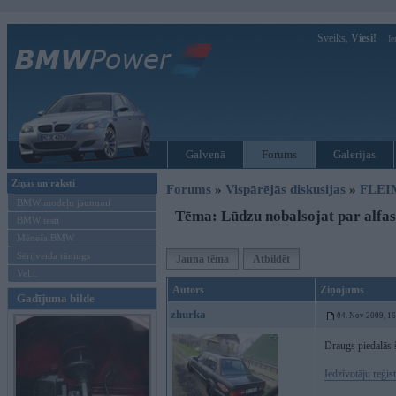
Sveiks,
Viesi!
Ie
Galvenā
Forums
Galerijas
Ziņas un raksti
Forums
»
Vispārējās diskusijas
»
FLEI
BMW modeļu jaunumi
Tēma: Lūdzu nobalsojat par alfas
BMW testi
Mēneša BMW
Sērijveida tūnings
Jauna tēma
Atbildēt
Vel...
Autors
Ziņojums
Gadījuma bilde
zhurka
04. Nov 2009, 1
Draugs piedalās 
Iedzīvotāju reģist