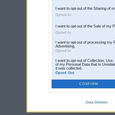
also be disclosed by us to 
I want to opt-out of the Sharing of 
Downstream Participants
th
Opted In
third parties.
I want to opt-out of the Sale of my 
Opted In
I want to opt-out of processing my 
Advertising.
Opted In
I want to opt-out of Collection, Use
of my Personal Data that Is Unrelat
it was collected.
Opted Out
CONFIRM
Data Deletion