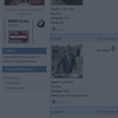
Kopš:
10. Nov 2008
No pelniem atdzimis E36 M3 GT
No:
Rīga
Individual
Ziņojumi:
1293
Braucu ar:
Offline
raivisp
04. Nov 2009, 1
šas sāksies
Online
Pašreiz BMWPower skatās 135
viesi un 0 reģistrēti lietotāji.
Ienākt BMWPower
• Pieslēgties
Kopš:
22. Aug 2006
• Reģistrēties
No:
Rīga
• Aizmirsi paroli?
Ziņojumi:
8620
Braucu ar:
to kas pagalmā mētājas
Offline
otomars
04. Nov 2009, 1