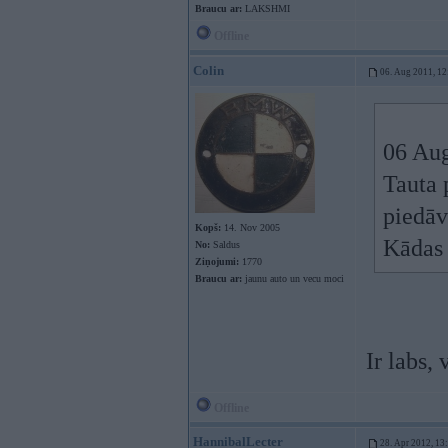
Braucu ar:
LAKSHMI
Offline
Colin
06. Aug 2011, 12
06 Aug
Tauta 
piedāv
Kopš:
14. Nov 2005
Kādas 
No:
Saldus
Ziņojumi:
1770
Braucu ar:
jaunu auto un vecu moci
Ir labs,
Offline
HannibalLecter
28. Apr 2012, 13