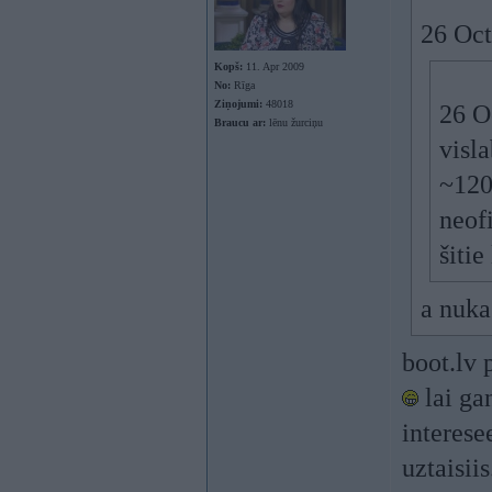
26 Oct
Kopš:
11. Apr 2009
No:
Rīga
Ziņojumi:
48018
26 O
Braucu ar:
lēnu žurciņu
visl
~120
neofi
šitie
a nuka
boot.lv 
lai ga
interese
uztaisiis