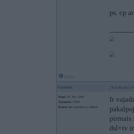
ps. cp a
----------
Offline
Fandulis
18. May 2012, 15
Kopš:
29. Nov 2004
Ir vajad
Ziņojumi:
13929
pakalpoj
Braucu ar:
sipisnīku pi vuškom
pirmais 
dsl+tv i