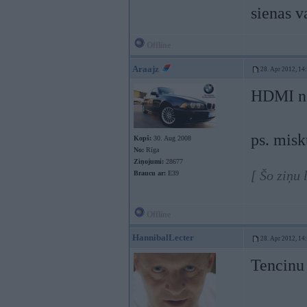
sienas v
Offline
Araajz
28. Apr 2012, 14
HDMI no
ps. misk
Kopš:
30. Aug 2008
No:
Rīga
Ziņojumi:
28677
[ Šo ziņu
Braucu ar:
E39
Offline
HannibalLecter
28. Apr 2012, 14
Tencinu