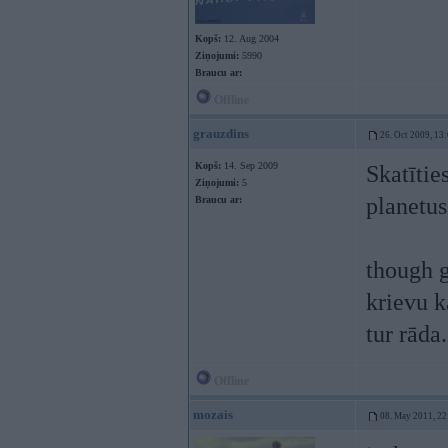
Kopš:
12. Aug 2004
Ziņojumi:
5990
Braucu ar:
Offline
grauzdins
26. Oct 2009, 13
Kopš:
14. Sep 2009
Skatītie
Ziņojumi:
5
planetus
Braucu ar:
though g
krievu k
tur rāda.
Offline
mozais
08. May 2011, 22