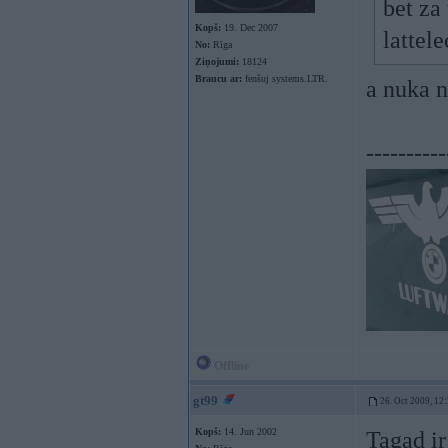
bet za
Kopš:
19. Dec 2007
lattel
No:
Rīga
Ziņojumi:
18124
Braucu ar:
fenšuj systems.LTR.
a nuka 
----------
Offline
gt99
26. Oct 2009, 12
Kopš:
14. Jun 2002
Tagad i