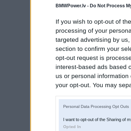
BMWPower.lv -
Do Not Process My
If you wish to opt-out of the
processing of your personal
targeted advertising by us
section to confirm your sel
opt-out request is proces
interest-based ads based o
us or personal information d
your opt-out. You may separ
disclosure of your personal
IAB’s list of downstream pa
Personal Data Processing Opt Outs
also be disclosed by us to 
I want to opt-out of the Sharing of 
Downstream Participants
th
Opted In
third parties.