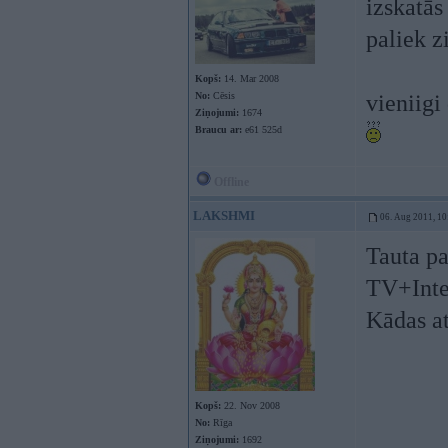
izskatās
paliek z
Kopš:
14. Mar 2008
No:
Cēsis
vieniigi
Ziņojumi:
1674
Braucu ar:
e61 525d
Offline
LAKSHMI
06. Aug 2011, 10
Tauta pa
TV+Inte
Kādas at
Kopš:
22. Nov 2008
No:
Rīga
Ziņojumi:
1692