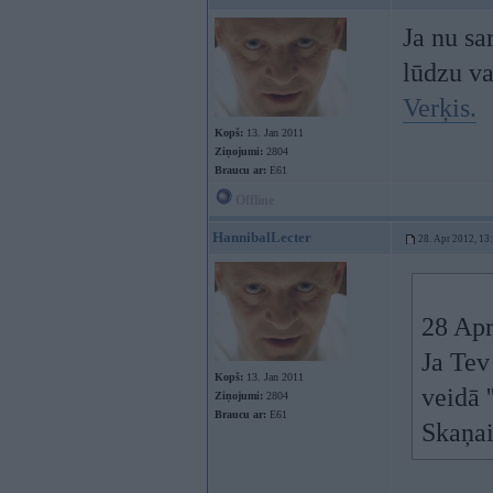
Ja nu sa
lūdzu va
Verķis.
Kopš:
13. Jan 2011
Ziņojumi:
2804
Braucu ar:
E61
Offline
HannibalLecter
28. Apr 2012, 13
28 Apr
Ja Tev
Kopš:
13. Jan 2011
veidā '
Ziņojumi:
2804
Braucu ar:
E61
Skaņai