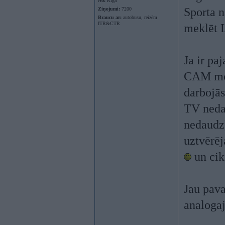
No:
Rīga
Sporta n
Ziņojumi:
7200
Braucu ar:
autobusu, reizēm
ITR&CTR
meklēt 
Ja ir pa
CAM modu
darbojās
TV nedau
nedaudz)
uztvērēj
un cik
Jau pava
analogaj