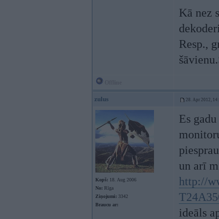
Kā nez s
dekoder
Resp., g
šāvienu
Offline
zulus
28. Apr 2012, 14
Es gadu
monitoru
piesprau
un arī m
http://
Kopš:
18. Aug 2006
No:
Rīga
T24A35
Ziņojumi:
3342
Braucu ar:
ideāls a