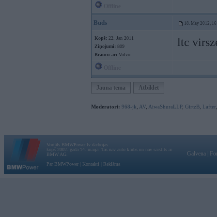
Offline
Buds
18. May 2012, 16
Kopš:
22. Jan 2011
ltc virs
Ziņojumi:
809
Braucu ar:
Volvo
Offline
Jauna tēma
Atbildēt
Moderatori:
968-jk
,
AV
,
AiwaShuraLLP
,
GirtzB
,
Lafter
Vortāls BMWPower.lv darbojas
kopš 2002. gada 14. maija. Tas nav auto klubs un nav saistīts ar
Galvena
|
Fo
BMW AG.
Par BMWPower
|
Kontakti
|
Reklāma