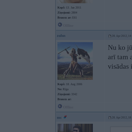
Kopš:
13. Jan 2011
Ziņojumi:
2804
Braucu ar:
E61
Offline
zulus
28. Apr 2012, 14
Nu ko jū
arī tam
visādas 
Kopš:
18. Aug 2006
No:
Rīga
Ziņojumi:
3342
Braucu ar:
Offline
mc
28. Apr 2012, 18