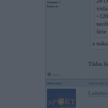
26 O
Ziņojumi:
17
Braucu ar:
visl
~120
neofi
šitie
a nuka
Tādas li
Offline
shibernieks
26. Oct 2009, 13
Lattelec