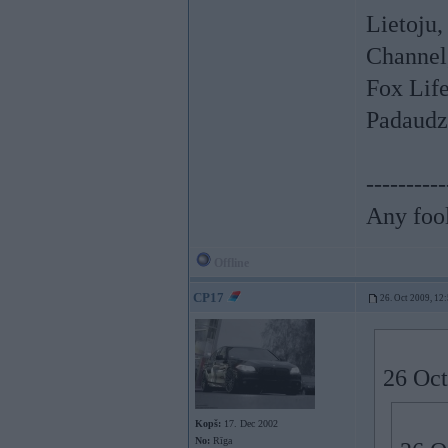
Lietoju,
Channel
Fox Lif
Padaudz
----------
Any fool
Offline
CP17
26. Oct 2009, 12
26 Oct
Kopš:
17. Dec 2002
No:
Rīga