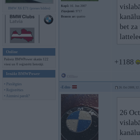
vislab
Kopš:
16. Jun 2007
BMW X6 E71 (preses bildes)
Ziņojumi:
9717
kanālu
Braucu ar:
quattro
bet za
lattel
Online
Pašreiz BMWPower skatās 122
+1188
viesi un 0 reģistrēti lietotāji.
Ienākt BMWPower
Offline
• Pieslēgties
-Edm-
26. Oct 2009, 12
• Reģistrēties
• Aizmirsi paroli?
26 Oct
vislab
kanālu