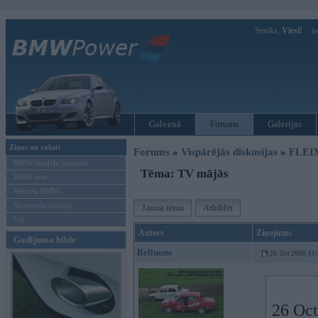
Sveiks,
Viesi!
Ie
Galvenā
Forums
Galerijas
Ziņas un raksti
Forums
»
Vispārējās diskusijas
»
FLEI
BMW modeļu jaunumi
Tēma: TV mājās
BMW testi
Mēneša BMW
Sērijveida tūnings
Jauna tēma
Atbildēt
Vel...
Autors
Ziņojums
Gadījuma bilde
Belluuns
26. Oct 2009, 11
26 Oct