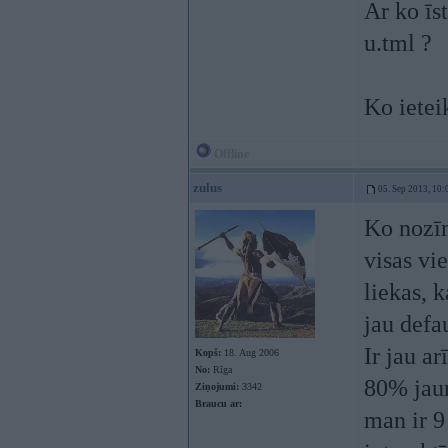
Ar ko īst
u.tml ?
Ko ieteik
Offline
zulus
05. Sep 2013, 10:
Ko nozīm
visas vi
liekas, 
jau defa
Ir jau ar
Kopš:
18. Aug 2006
No:
Rīga
80% ja
Ziņojumi:
3342
Braucu ar:
man ir 9 