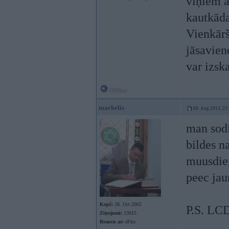
viņiem a
kautkāda
Vienkārš
jāsavien
var izsk
Offline
markelis
09. Aug 2013, 22
man sodi
bildes n
muusdien
peec jau
Kopš:
28. Oct 2002
P.S. LCD
Ziņojumi:
13015
Braucu ar:
eFku