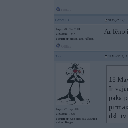
Offline
Fandulis
18. May 2012, 16
Kopš:
29. Nov 2004
Ar lēno 
Ziņojumi:
13929
Braucu ar:
sipisnīku pi vuškom
Offline
Zoo
18. May 2012, 17
18 May
Ir vaja
pakalp
pirmai
Kopš:
27. Sep 2007
Ziņojumi:
7820
dsl+tv 
Braucu ar:
God bless mr. Dunning
and mr. Kruger