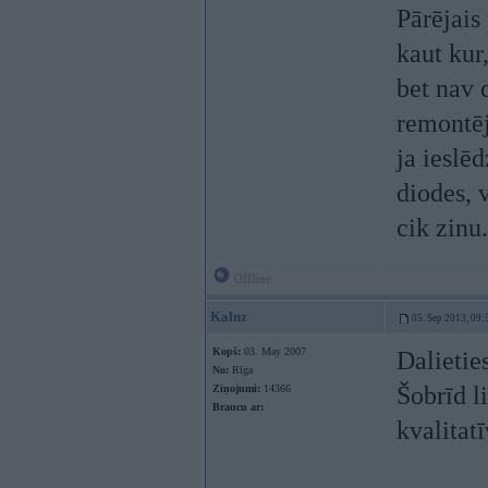
Pārējais
kaut kur,
bet nav 
remontēj
ja ieslē
diodes, v
cik zinu.
Offline
Kalnz
05. Sep 2013, 09:
Kopš:
03. May 2007
Dalieties
No:
Rīga
Šobrīd l
Ziņojumi:
14366
Braucu ar:
kvalitatī