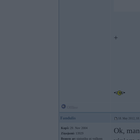
+
Offline
Fandulis
18. May 2012, 18
Kopš:
29. Nov 2004
Ok, man 
Ziņojumi:
13929
Braucu ar:
sipisnīku pi vuškom