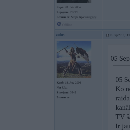
Kopš:
20. Feb 2004
Ziņojumi:
28219
Braucu ar:
Slēgta tipa visurgājēju
Offline
zulus
05. Sep 2013, 11:
05 Sep
05 Se
Kopš:
18. Aug 2006
Ko no
No:
Rīga
Ziņojumi:
3342
raida
Braucu ar:
kanā
TV šā
Ir ja