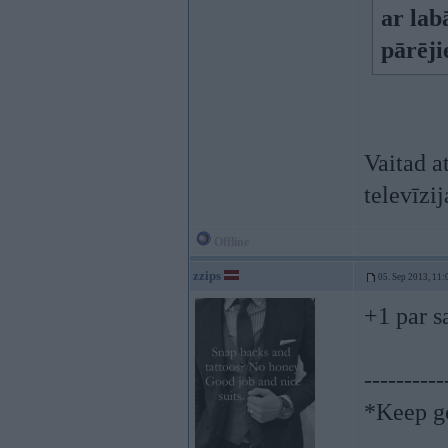
ar lab
pārēji
Vaitad a
televīzij
Offline
zzips
05. Sep 2013, 11:
+1 par s
----------
*Keep go