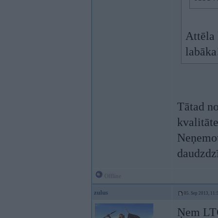
Attēla 
labāka
Tātad no
kvalitāt
Neņemot 
daudzdz
Offline
zulus
05. Sep 2013, 11:
Ņem LTC 