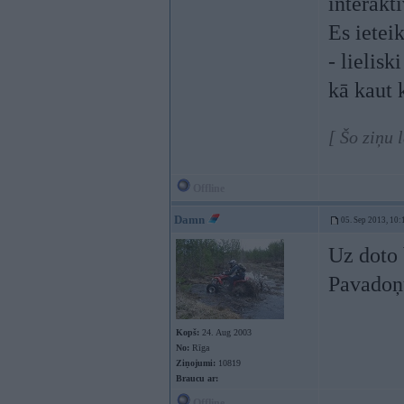
interakt
Es ieteik
- lielisk
kā kaut
[ Šo ziņu 
Offline
Damn
05. Sep 2013, 10:
Uz doto 
Pavadoņu
Kopš:
24. Aug 2003
No:
Rīga
Ziņojumi:
10819
Braucu ar:
Offline