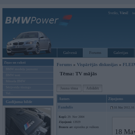
Sveiks,
Viesi!
Ie
Galvenā
Forums
Galerijas
Ziņas un raksti
Forums
»
Vispārējās diskusijas
»
FLEI
BMW modeļu jaunumi
Tēma: TV mājās
BMW testi
Mēneša BMW
Sērijveida tūnings
Jauna tēma
Atbildēt
Vel...
Autors
Ziņojums
Gadījuma bilde
Fandulis
18. May 2012, 16
Kopš:
29. Nov 2004
Ziņojumi:
13929
Braucu ar:
sipisnīku pi vuškom
18 May