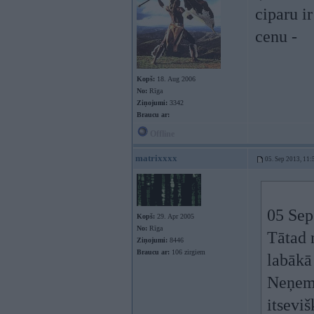
ciparu i
cenu -
Kopš:
18. Aug 2006
No:
Rīga
Ziņojumi:
3342
Braucu ar:
Offline
matrixxxx
05. Sep 2013, 11:
05 Sep
Kopš:
29. Apr 2005
No:
Rīga
Tātad n
Ziņojumi:
8446
Braucu ar:
106 zirgiem
labākā
Neņemo
itsevi