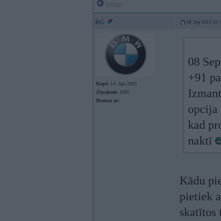
Offline
BG
08. Sep 2013, 02:
08 Sep
+91 pa
Kopš:
14. Apr 2005
Izmant
Ziņojumi:
1095
Braucu ar:
opcija 
kad pr
naktī
Kādu pie
pietiek 
skatītos