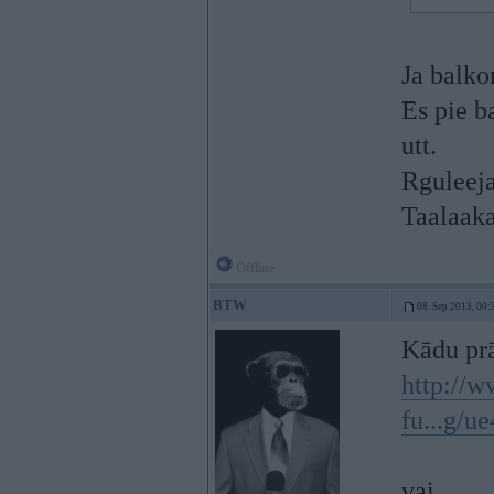
Ja balko
Es pie b
utt.
Rguleeja
Taalaaka
Offline
BTW
08. Sep 2013, 00:
Kādu prā
http://w
fu...g/u
vai