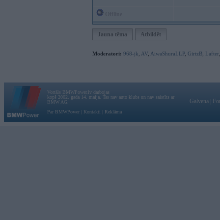
Offline
Jauna tēma
Atbildēt
Moderatori:
968-jk
,
AV
,
AiwaShuraLLP
,
GirtzB
,
Lafter
Vortāls BMWPower.lv darbojas
kopš 2002. gada 14. maija. Tas nav auto klubs un nav saistīts ar
Galvena
|
Fo
BMW AG.
Par BMWPower
|
Kontakti
|
Reklāma