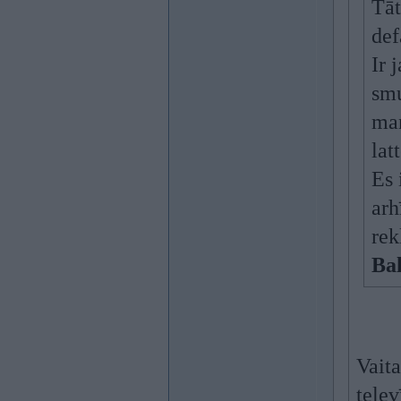
Tāt
def
Ir 
sm
man
lat
Es 
arh
rek
Ba
Vaita
telev