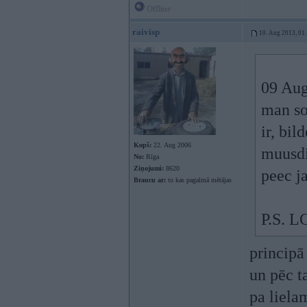
Offline
raivisp
10. Aug 2013, 01
09 Aug
man sod
ir, bil
Kopš:
22. Aug 2006
muusdi
No:
Rīga
Ziņojumi:
8620
peec j
Braucu ar:
to kas pagalmā mētājas
P.S. L
principā
un pēc t
pa liela