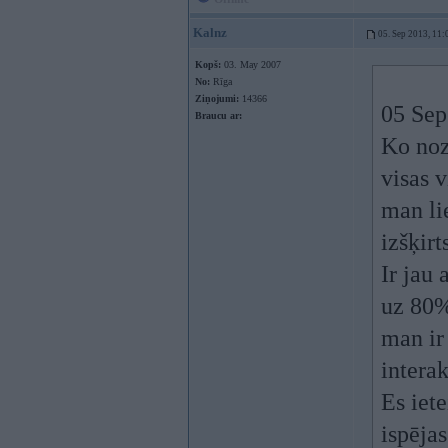
Kalnz
05. Sep 2013, 11:
Kopš:
03. May 2007
No:
Rīga
Ziņojumi:
14366
05 Sep
Braucu ar:
Ko nozī
visas 
man li
izšķirt
Ir jau 
uz 80
man ir 
intera
Es iete
ispējas