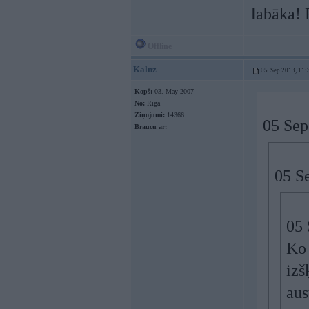
labāka! 
Offline
Kalnz
05. Sep 2013, 11:
Kopš:
03. May 2007
No:
Rīga
Ziņojumi:
14366
05 Sep
Braucu ar:
05 Se
05 
Ko 
izš
aus