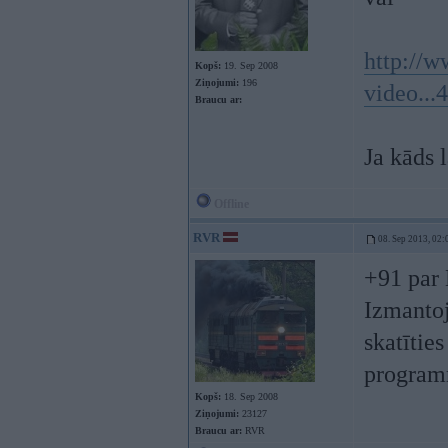
http://w
Kopš:
19. Sep 2008
Ziņojumi:
196
video...
Braucu ar:
Ja kāds 
Offline
RVR
08. Sep 2013, 02:
+91 par 
Izmantoj
skatītie
programm
Kopš:
18. Sep 2008
Ziņojumi:
23127
Braucu ar:
RVR