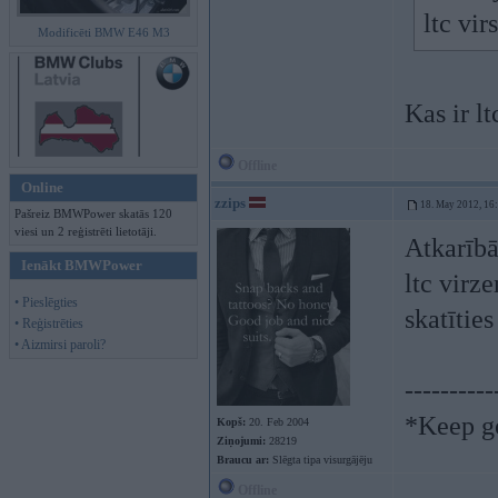
ltc vi
Modificēti BMW E46 M3
Kas ir lt
Offline
Online
zzips
18. May 2012, 16
Pašreiz BMWPower skatās 120
viesi un 2 reģistrēti lietotāji.
Atkarībā 
Ienākt BMWPower
ltc virze
• Pieslēgties
skatītie
• Reģistrēties
• Aizmirsi paroli?
----------
*Keep go
Kopš:
20. Feb 2004
Ziņojumi:
28219
Braucu ar:
Slēgta tipa visurgājēju
Offline