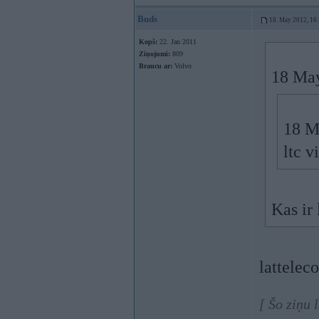
Buds
18. May 2012, 16
Kopš:
22. Jan 2011
Ziņojumi:
809
Braucu ar:
Volvo
18 May
18 M
ltc 
Kas ir 
lattelec
[ Šo ziņu