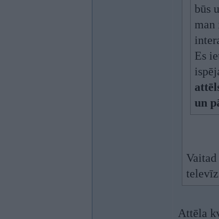
būs 
man i
inter
Es ie
ispēj
attē
un p
Vaitad 
televīz
Attēla k