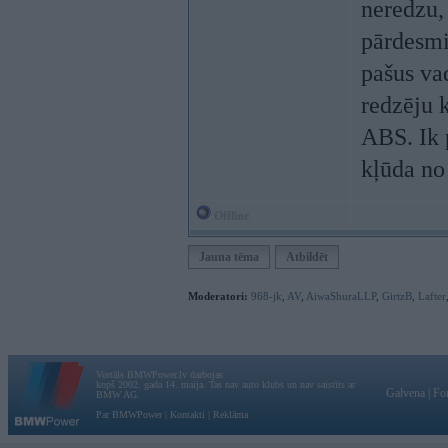
neredzu, 
pārdesmi
pašus vad
redzēju 
ABS. Ik 
kļūda no
Offline
Jauna tēma
Atbildēt
Moderatori:
968-jk
,
AV
,
AiwaShuraLLP
,
GirtzB
,
Lafter
Vortāls BMWPower.lv darbojas
kopš 2002. gada 14. maija. Tas nav auto klubs un nav saistīts ar
Galvena
|
Fo
BMW AG.
Par BMWPower
|
Kontakti
|
Reklāma