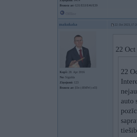
Ziņojumi:
8414
Braucu ar:
G31/E53/E46/E39
Offline
makukaka
22. Oct 2023, 17:2
22 Oct
22 O
Kopš:
28. Apr 2016
No:
Sigulda
Inter
Ziņojumi:
123
Braucu ar:
[Oo (-BMW-) oO]
nejau
auto 
pozīc
sapra
tieši