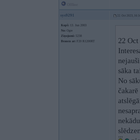
Offline
sys9291
22. Oct 2023, 16:5
Kopš:
13. Jun 2003
No:
Ogre
Ziņojumi:
5238
22 Oct
Braucu ar:
F20 R1200RT
Interes
nejauši
sāka ta
No sāku
čakarē 
atslēgā
nesapra
nekādu
slēdzen