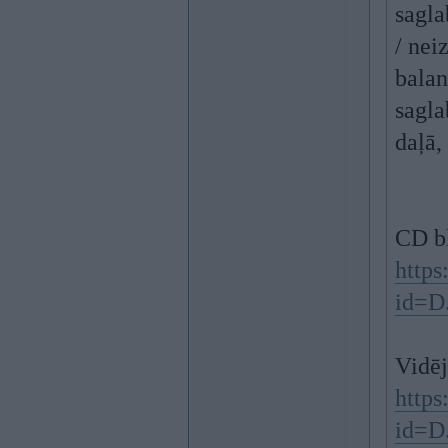
sagla
/ nei
balan
sagla
daļā,
CD bl
http
id=D
Vidēj
http
id=D