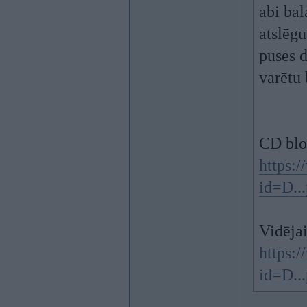
abi bal
atslēgu
puses d
varētu 
CD blok
https:
id=D..
Vidējai
https:
id=D..