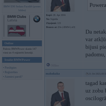
Powera
BMW E90 Sedans Facelift (preses
bildes)
Kopš:
28. Apr 2016
No:
Sigulda
Ziņojumi:
123
Braucu ar:
[Oo (-BMW-) oO]
Da neta
var atkļ
Online
bijusi p
Pašreiz BMWPower skatās 147
viesi un 4 reģistrēti lietotāji.
padomu, 
Ienākt BMWPower
Offline
• Pieslēgties
• Reģistrēties
makukaka
21. Oct 2023, 03:5
• Aizmirsi paroli?
tagad ka
uz zobu 
oscilogr