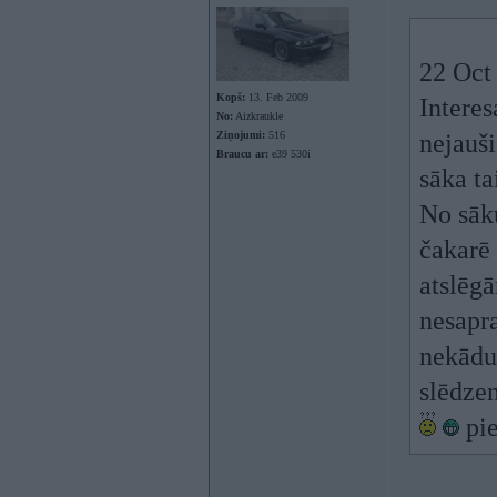
22 Oct
Kopš:
13. Feb 2009
Interes
No:
Aizkraukle
Ziņojumi:
516
nejauši
Braucu ar:
e39 530i
sāka ta
No sāku
čakarē 
atslēgā
nesapra
nekādu
slēdzen
pie