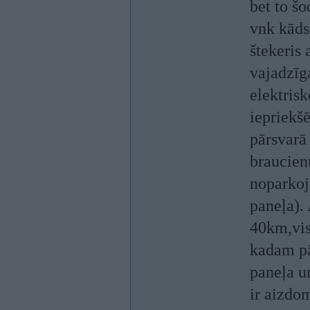
bet to šo
vnk kāds 
štekeris 
vajadzīga
elektrisk
iepriekšē
pārsvarā
braucien
noparkoj
paneļa).
40km,vis
kadam pā
paneļa u
ir aizdo