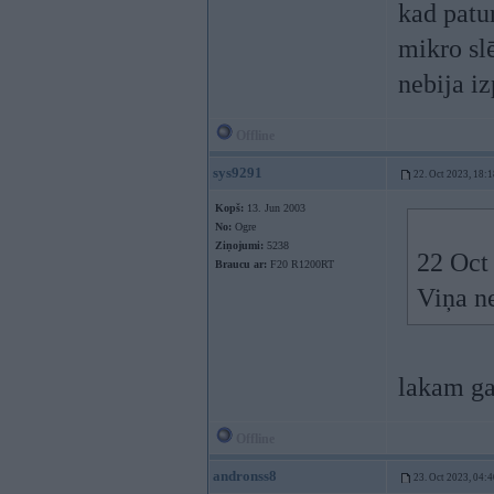
kad patur
mikro slē
nebija iz
Offline
sys9291
22. Oct 2023, 18:1
Kopš:
13. Jun 2003
No:
Ogre
Ziņojumi:
5238
22 Oct
Braucu ar:
F20 R1200RT
Viņa n
lakam ga
Offline
andronss8
23. Oct 2023, 04:4