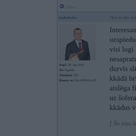
Offline
makukaka
22. Oct 2023, 14:4
Interesan
uzspiedu 
visi logi
nesapratu
Kopš:
28. Apr 2016
durvīs sl
No:
Sigulda
Ziņojumi:
123
kkādā br
Braucu ar:
[Oo (-BMW-) oO]
atslēga 
uz šofera
kkādus v
[ Šo ziņu 