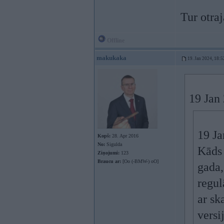
Tur otra
Offline
makukaka
19. Jan 2024, 18:5
19 Jan 
19 Ja
Kopš:
28. Apr 2016
No:
Sigulda
Kāds 
Ziņojumi:
123
Braucu ar:
[Oo (-BMW-) oO]
gada,
regul
ar sk
versi