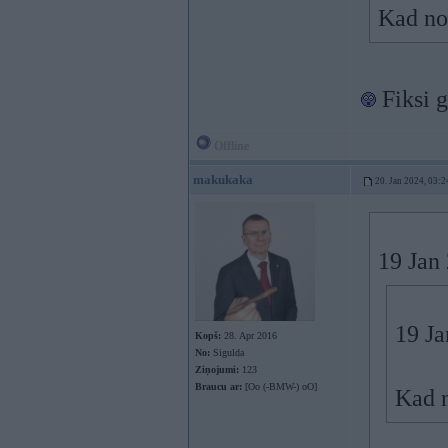
Kad nop
Fiksi g
Offline
makukaka
20. Jan 2024, 03:2
19 Jan
19 Ja
Kopš:
28. Apr 2016
No:
Sigulda
Ziņojumi:
123
Braucu ar:
[Oo (-BMW-) oO]
Kad n