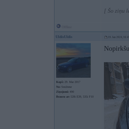
[ Šo ziņu 
Offline
UldisUldis
19. Jan 2024, 16:4
Nopirkš
Kopš:
29. Mar 2017
No:
Smiltene
Ziņojumi:
490
Braucu ar:
528i E39, 535i F10