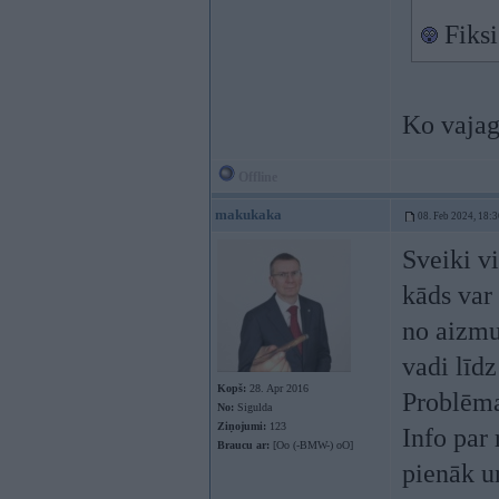
Fiksi
Ko vajag
Offline
makukaka
08. Feb 2024, 18:3
Sveiki vi
kāds var 
no aizmu
vadi līd
Kopš:
28. Apr 2016
Problēma
No:
Sigulda
Ziņojumi:
123
Info par
Braucu ar:
[Oo (-BMW-) oO]
pienāk un