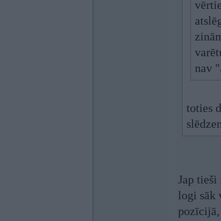
vērti
atslē
zinām
varēt
nav "
toties 
slēdze
Jap tieši
logi sāk 
pozīcijā