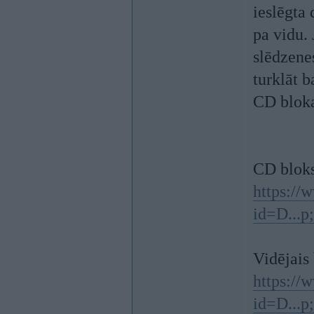
ieslēgta 
pa vidu.
slēdzene
turklāt b
CD bloka
CD bloks
https:/
id=D...p
Vidējais 
https:/
id=D...p