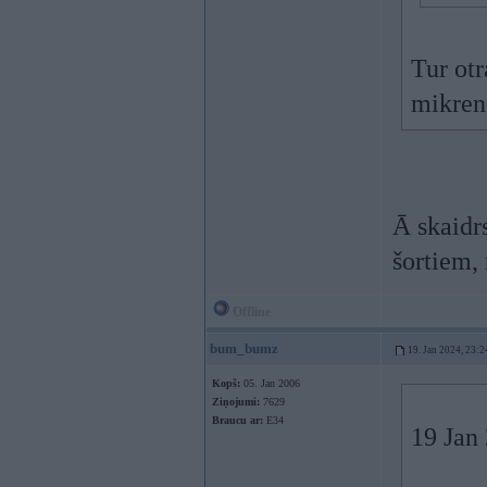
Tur ot
mikren
Ā skaidr
šortiem,
Offline
bum_bumz
19. Jan 2024, 23:2
Kopš:
05. Jan 2006
Ziņojumi:
7629
Braucu ar:
E34
19 Jan