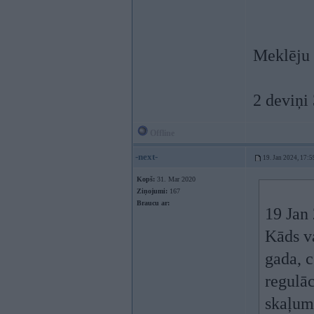
Meklēju 
2 deviņi
Offline
-next-
19. Jan 2024, 17:5
Kopš:
31. Mar 2020
Ziņojumi:
167
Braucu ar:
19 Jan
Kāds va
gada, c
regulāc
skaļum