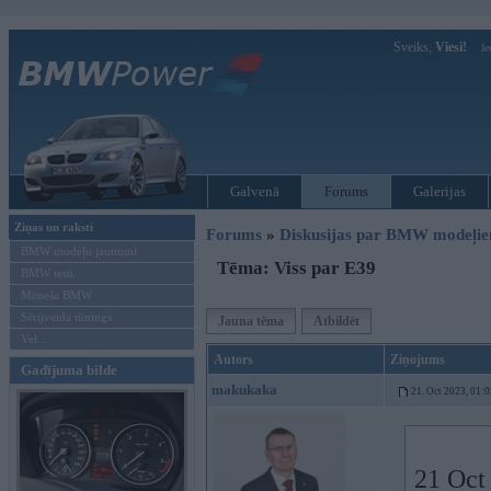
Sveiks,
Viesi!
Ie
Galvenā
Forums
Galerijas
Ziņas un raksti
Forums
»
Diskusijas par BMW modeļi
BMW modeļu jaunumi
Tēma: Viss par E39
BMW testi
Mēneša BMW
Sērijveida tūnings
Jauna tēma
Atbildēt
Vel...
Autors
Ziņojums
Gadījuma bilde
makukaka
21. Oct 2023, 01:0
21 Oct