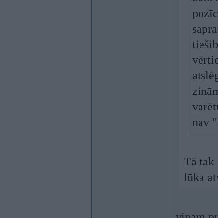
pozīc
sapra
tieši
vērti
atslē
zinām
varēt
nav "
Tā tak 
lūka at
viņam pul