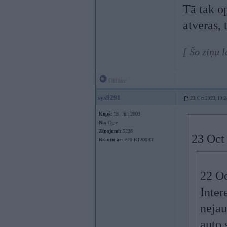
Tā tak op
atveras, 
[ Šo ziņu 
Offline
sys9291
23. Oct 2023, 10:2
Kopš:
13. Jun 2003
No:
Ogre
Ziņojumi:
5238
23 Oct
Braucu ar:
F20 R1200RT
22 O
Inter
nejau
auto 