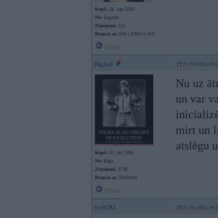
Kopš:
28. Apr 2016
No:
Sigulda
Ziņojumi:
123
Braucu ar:
[Oo (-BMW-) oO]
Offline
Digital
21. Oct 2023, 09:5
Nu uz ātr
un var va
inicializ
mirt un l
atslēgu u
Kopš:
02. Jul 2005
No:
Rīga
Ziņojumi:
3738
Braucu ar:
Elektrību
Offline
sys9291
21. Oct 2023, 20:1