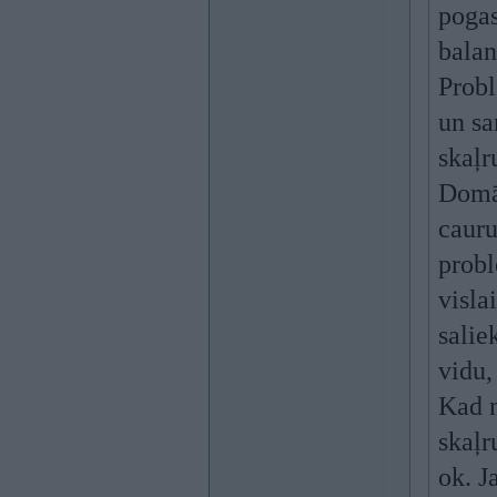
pogas
balan
Probl
un sa
skaļr
Domāj
cauru
prob
visla
salie
vidu,
Kad n
skaļr
ok. J