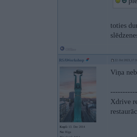
pie
toties du
slēdzen
Offline
RSAWorkshop
22. Oct 2023, 17:1
Viņa neb
----------
Xdrive r
restaurā
Kopš:
13. Dec 2014
No:
Rīga