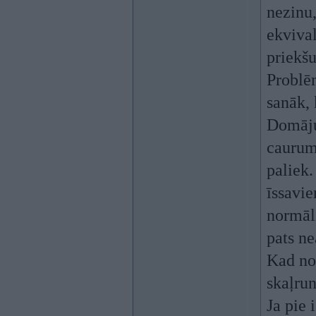
nezinu,
ekvival
priekšu
Problēm
sanāk, 
Domāju 
caurum
paliek
īssavie
normāli
pats ne
Kad nop
skaļrun
Ja pie 