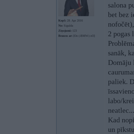
salona p
bet bez 
Kopš:
28. Apr 2016
nofočēt)
No:
Sigulda
Ziņojumi:
123
2 pogas l
Braucu ar:
[Oo (-BMW-) oO]
Problēma 
sanāk, ka
Domāju ka
caurumam
paliek. 
īssavien
labo/kre
neatlec..
Kad nopir
un pīkstu