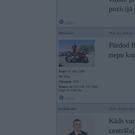
pozīcijā 
Offline
ritvarsox
25. Oct 2023, 21:3
Pārdod B
riepu ko
Kopš:
28. May 2008
No:
Rīga
Ziņojumi:
2029
Braucu ar:
E39 528, F11 530d,
Giant FS GSR Alu
Offline
makukaka
19. Jan 2024, 16:2
Kāds var
centrālaj