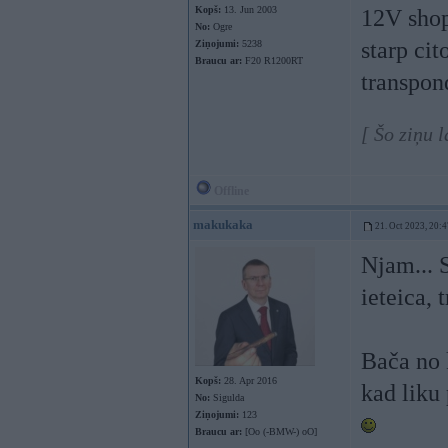
Kopš:
13. Jun 2003
12V shopā
No:
Ogre
starp cit
Ziņojumi:
5238
Braucu ar:
F20 R1200RT
transpond
[ Šo ziņu 
Offline
makukaka
21. Oct 2023, 20:4
Njam... 
ieteica, 
Bača no 
Kopš:
28. Apr 2016
kad liku 
No:
Sigulda
Ziņojumi:
123
Braucu ar:
[Oo (-BMW-) oO]