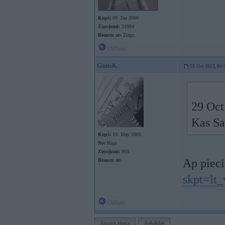
Kopš:
09. Jan 2006
Ziņojumi:
21004
Braucu ar:
Zirgu
Offline
GintsK
29. Oct 2013, 00:
29 Oct
Kas Sa
Kopš:
19. May 2005
No:
Rīga
Ziņojumi:
863
Ap piec
Braucu ar:
skpt=lt_
Offline
Jauna tēma
Atbildēt