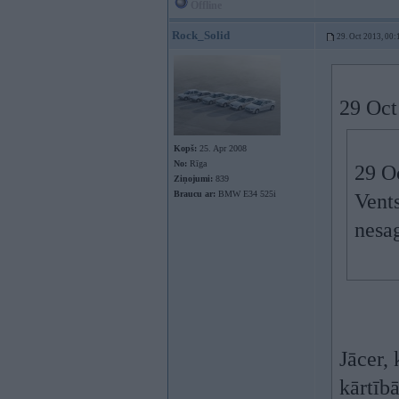
Offline
Rock_Solid
29. Oct 2013, 00:
29 Oct
Kopš:
25. Apr 2008
No:
Rīga
29 Oc
Ziņojumi:
839
Braucu ar:
BMW E34 525i
Vents
nesag
Jācer,
kārtībā