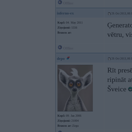
Offline
inferno-ex
29. Oct 2013, 00:
Kopš:
04. May 2011
Ģenerato
Ziņojumi:
1556
vētru, vi
Braucu ar:
Offline
depo
29. Oct 2013, 00:
Rīt pres
ripināt 
Šveice
Kopš:
09. Jan 2006
Ziņojumi:
21004
Braucu ar:
Zirgu