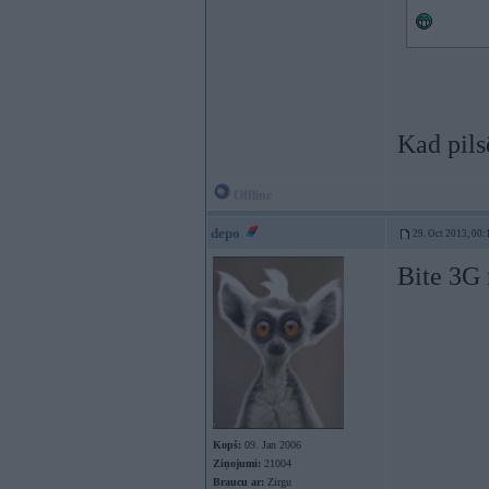
Kad pils
Offline
depo
29. Oct 2013, 00:
Bite 3G 
Kopš:
09. Jan 2006
Ziņojumi:
21004
Braucu ar:
Zirgu