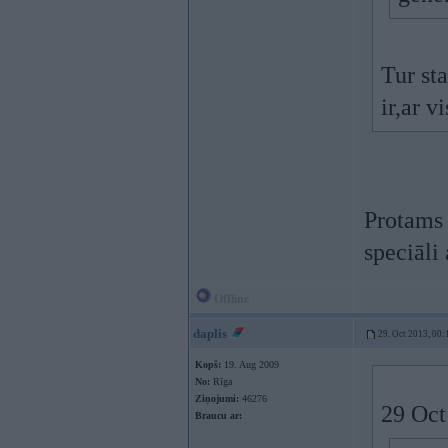
Tur st
ir,ar v
Protams 
speciāli
Offline
daplis
29. Oct 2013, 00:
Kopš:
19. Aug 2009
No:
Rīga
Ziņojumi:
46276
29 Oct
Braucu ar: