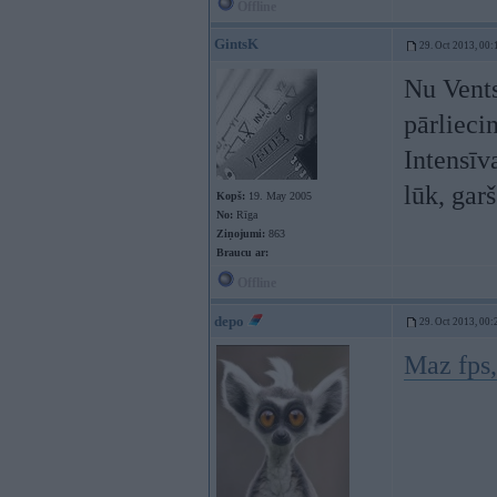
Offline
GintsK
29. Oct 2013, 00:
Nu Vents
pārlieci
Intensīv
lūk, garš
Kopš:
19. May 2005
No:
Rīga
Ziņojumi:
863
Braucu ar:
Offline
depo
29. Oct 2013, 00:
Maz fps,