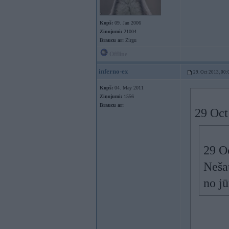
Kopš:
09. Jan 2006
Ziņojumi:
21004
Braucu ar:
Zirgu
Offline
inferno-ex
29. Oct 2013, 00:
Kopš:
04. May 2011
Ziņojumi:
1556
Braucu ar:
29 Oct
29 Oc
Neša
no jū