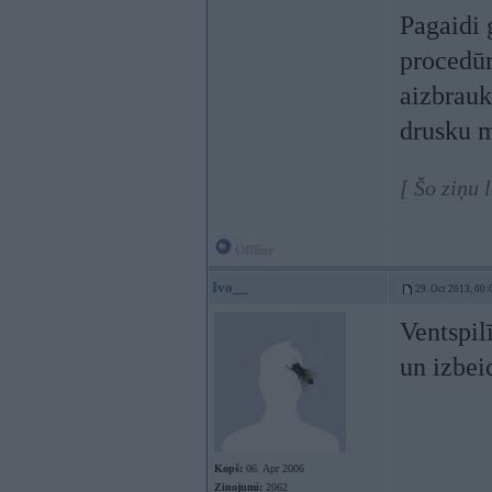
Pagaidi 
procedūr
aizbrauk
drusku m
[ Šo ziņu 
Offline
Ivo__
29. Oct 2013, 00:
Ventspil
un izbei
Kopš:
06. Apr 2006
Ziņojumi:
2062