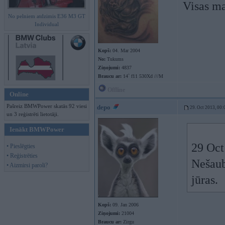
Visas ma
No pelniem atdzimis E36 M3 GT
Individual
Kopš:
04. Mar 2004
No:
Tukums
Ziņojumi:
4837
Braucu ar:
14` f11 530Xd ///M
Offline
Online
Pašreiz BMWPower skatās 92 viesi
depo
29. Oct 2013, 00:
un 3 reģistrēti lietotāji.
Ienākt BMWPower
29 Oct
• Pieslēgties
• Reģistrēties
Nešaub
• Aizmirsi paroli?
jūras.
Kopš:
09. Jan 2006
Ziņojumi:
21004
Braucu ar:
Zirgu