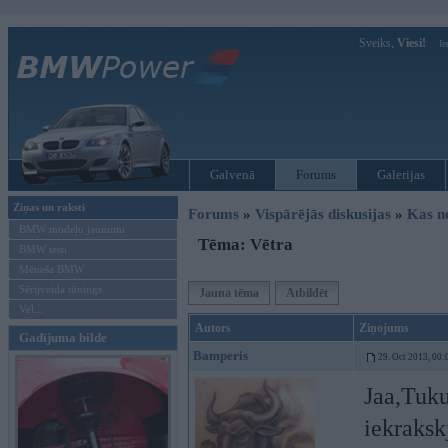
Sveiks,
Viesi!
Ie
Galvenā
Forums
Galerijas
Ziņas un raksti
Forums
»
Vispārējās diskusijas
»
Kas no
BMW modeļu jaunumi
Tēma: Vētra
BMW testi
Mēneša BMW
Sērijveida tūnings
Jauna tēma
Atbildēt
Vel...
Autors
Ziņojums
Gadījuma bilde
Bamperis
29. Oct 2013, 00:
Jaa,Tuku
iekraks