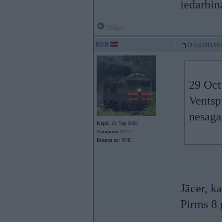
iedarbin
Offline
RVR
29. Oct 2013, 00:
29 Oct
Ventsp
nesaga
Kopš:
18. Sep 2008
Ziņojumi:
23127
Braucu ar:
RVR
Jācer, k
Pirms 8 