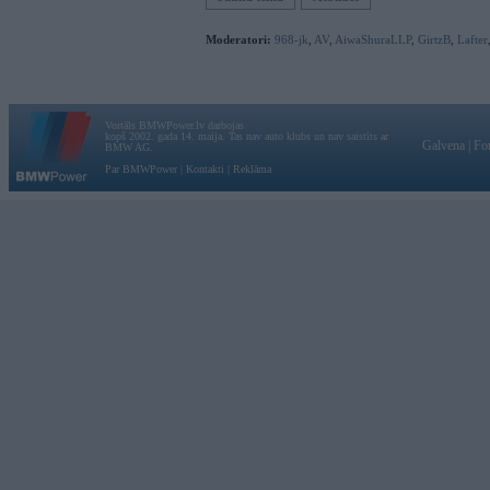
Moderatori:
968-jk
,
AV
,
AiwaShuraLLP
,
GirtzB
,
Lafter
Vortāls BMWPower.lv darbojas
kopš 2002. gada 14. maija. Tas nav auto klubs un nav saistīts ar
Galvena
|
Fo
BMW AG.
Par BMWPower
|
Kontakti
|
Reklāma