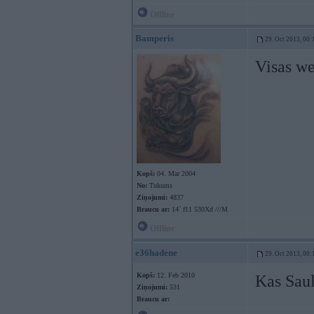
Offline
Bamperis
29. Oct 2013, 00:
Visas we
Kopš:
04. Mar 2004
No:
Tukums
Ziņojumi:
4837
Braucu ar:
14` f11 530Xd ///M
Offline
e36hadene
29. Oct 2013, 00:
Kopš:
12. Feb 2010
Kas Saul
Ziņojumi:
531
Braucu ar: