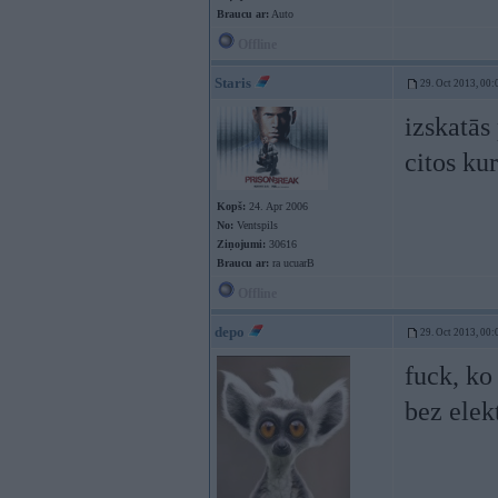
Braucu ar:
Auto
Offline
Staris
29. Oct 2013, 00:
izskatās
citos ku
Kopš:
24. Apr 2006
No:
Ventspils
Ziņojumi:
30616
Braucu ar:
ra ucuarB
Offline
depo
29. Oct 2013, 00:
fuck, ko
bez elek