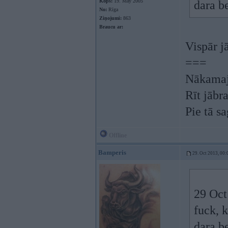
Kopš:
19. May 2005
dara be
No:
Rīga
Ziņojumi:
863
Braucu ar:
Vispār jā
===
Nākamaj
Rīt jābr
Pie tā s
Offline
Bamperis
29. Oct 2013, 00:
29 Oct
fuck, 
dara be