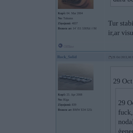
Kopš:
04. Mar 2004
No:
Tukums
Tur stab
Ziņojumi:
4837
Braucu ar:
14` f11 530Xd ///M
ir,ar vis
Offline
Rock_Solid
29. Oct 2013, 00:
29 Oct
Kopš:
25. Apr 2008
No:
Rīga
29 Oc
Ziņojumi:
839
Braucu ar:
BMW E34 525i
fuck,
nodaļ
ģener