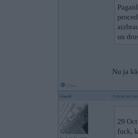
Pagaid
proced
aizbra
un dru
Nu ja kā
Offline
GintsK
29. Oct 2013, 00:
29 Oct
fuck, 