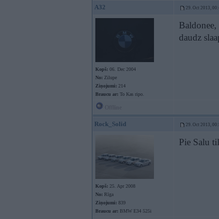
A32
29. Oct 2013, 00
Baldonee, 
daudz sla
Kopš:
06. Dec 2004
No:
Zilupe
Ziņojumi:
214
Braucu ar:
To Kas ripo.
Offline
Rock_Solid
29. Oct 2013, 00
Pie Salu t
Kopš:
25. Apr 2008
No:
Rīga
Ziņojumi:
839
Braucu ar:
BMW E34 525i