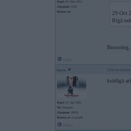
Kopš:
04. May 2011
Ziņojumi:
1556
Braucu ar:
29 Oct 2
Rīgā nek
Boooring,
Offline
Staris
29. Oct 2013, 00
kuldīgā ar
Kopš:
24. Apr 2006
No:
Ventspils
Ziņojumi:
30616
Braucu ar:
ra ucuarB
Offline