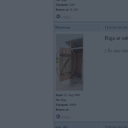
Ziņojumi:
2262
Braucu ar:
JL-320
Offline
Marteens
29. Oct 2013, 00
Riga ar sa
[ Šo ziņu la
Kopš:
22. Aug 2008
No:
Rīga
Ziņojumi:
10829
Braucu ar:
Offline
aep_det
29. Oct 2013, 00