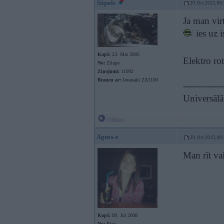
Siipols
29. Oct 2013, 00
Ja man vir
ies uz 
Kopš:
23. Mar 2005
Elektro ro
No:
Zilupe
Ziņojumi:
11992
Braucu ar:
Jawasaki ZX1100
-------------
Universāl
Offline
Agnes-e
29. Oct 2013, 00
Man rīt va
Kopš:
09. Jul 2008
No:
Rīga