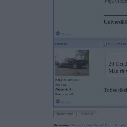
Vēja virzi
-------------
Universāl
Offline
asteriks
29. Oct 2013, 00
29 Oct 2
Man rīt 
Kopš:
20. Nov 2010
No:
Rīga
Toties tik
Ziņojumi:
151
Braucu ar:
e38
Offline
Jauna tēma
Atbildēt
Moderatori:
968-jk
,
AV
,
AiwaShuraLLP
,
GirtzB
,
Lafter