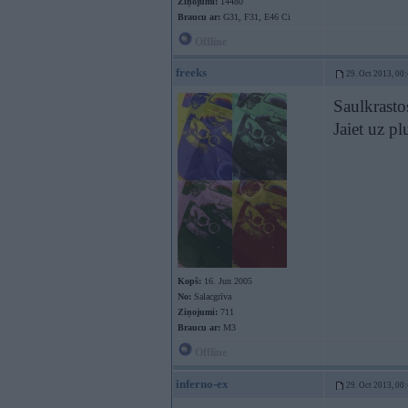
Ziņojumi:
14480
Braucu ar:
G31, F31, E46 Ci
Offline
freeks
29. Oct 2013, 00
Saulkrasto
Jaiet uz p
Kopš:
16. Jun 2005
No:
Salacgrīva
Ziņojumi:
711
Braucu ar:
M3
Offline
inferno-ex
29. Oct 2013, 00