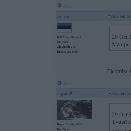
Offline
aep_det
29. Oct 2013, 00
29 Oct 2
Kopš:
12. Jun 2013
No:
Rīga
Mārupē a
Ziņojumi:
2437
Braucu ar:
5008
Elektrība s
Offline
Siipols
29. Oct 2013, 00
29 Oct 2
Tviterī 
Kopš:
23. Mar 2005
No:
Zilupe
virsū ka