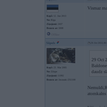
Vismaz man
Kopš:
12. Jun 2013
No:
Rīga
Ziņojumi:
2437
Braucu ar:
5008
Offline
Siipols
29. Oct 2013, 00
29 Oct 2
Baldonee
Kopš:
23. Mar 2005
daudz s
No:
Zilupe
Ziņojumi:
11992
Braucu ar:
Jawasaki ZX1100
Nemuldi,Ri
atomkalns