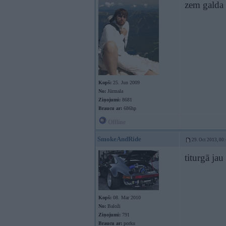
zem galda
Kopš:
25. Jun 2009
No:
Jūrmala
Ziņojumi:
8681
Braucu ar:
686hp
Offline
SmokeAndRide
29. Oct 2013, 00
titurgā jau
Kopš:
08. Mar 2010
No:
Baloži
Ziņojumi:
791
Braucu ar:
porku