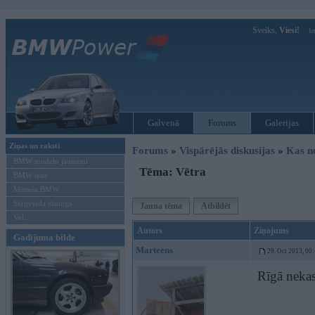
Sveiks,
Viesi!
Ie
Galvenā
Forums
Galerijas
Ziņas un raksti
Forums
»
Vispārējās diskusijas
»
Kas no
BMW modeļu jaunumi
Tēma: Vētra
BMW testi
Mēneša BMW
Sērijveida tūnings
Jauna tēma
Atbildēt
Vel...
Autors
Ziņojums
Gadījuma bilde
Marteens
29. Oct 2013, 00
Rīgā nekas