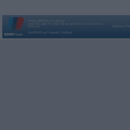
Vortāls BMWPower.lv darbojas
kopš 2002. gada 14. maija. Tas nav auto klubs un nav saistīts ar
Galvena
|
Fo
BMW AG.
Par BMWPower
|
Kontakti
|
Reklāma