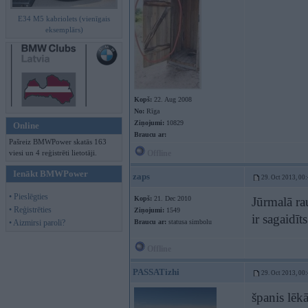
E34 M5 kabriolets (vienīgais
eksemplārs)
Kopš:
22. Aug 2008
No:
Rīga
Ziņojumi:
10829
Online
Braucu ar:
Pašreiz BMWPower skatās 163
viesi un 4 reģistrēti lietotāji.
Offline
Ienākt BMWPower
zaps
29. Oct 2013, 00
• Pieslēgties
Kopš:
21. Dec 2010
Jūrmalā ra
• Reģistrēties
Ziņojumi:
1549
ir sagaidīt
• Aizmirsi paroli?
Braucu ar:
statusa simbolu
Offline
PASSATizhi
29. Oct 2013, 00
španis lēk