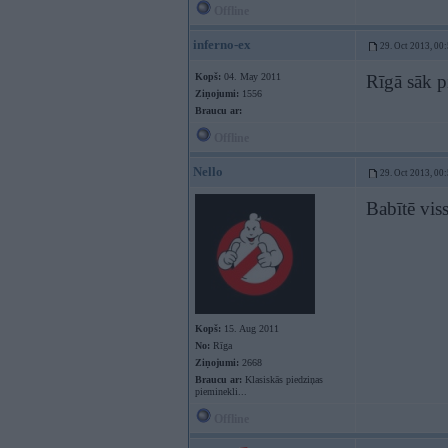
Offline
inferno-ex
29. Oct 2013, 00
Kopš:
04. May 2011
Rīgā sāk p
Ziņojumi:
1556
Braucu ar:
Offline
Nello
29. Oct 2013, 00
Babītē viss
Kopš:
15. Aug 2011
No:
Rīga
Ziņojumi:
2668
Braucu ar:
Klasiskās piedziņas
pieminekli...
Offline