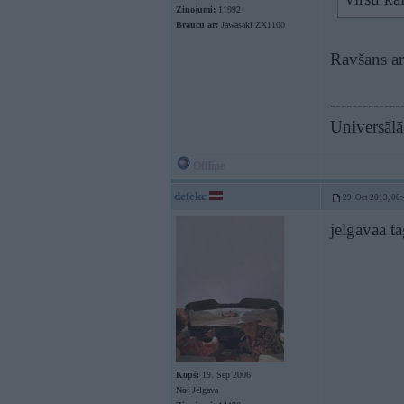
Ziņojumi:
11992
Braucu ar:
Jawasaki ZX1100
Ravšans a
-------------
Universāl
Offline
defekc
29. Oct 2013, 00
jelgavaa t
Kopš:
19. Sep 2006
No:
Jelgava