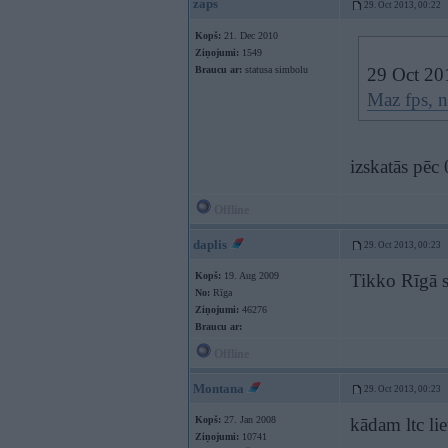
zaps
29. Oct 2013, 00:22
Kopš:
21. Dec 2010
Ziņojumi:
1549
Braucu ar:
statusa simbolu
29 Oct 201
Maz fps, n
izskatās pēc
Offline
daplis
29. Oct 2013, 00:23
Kopš:
19. Aug 2009
Tikko Rīgā s
No:
Rīga
Ziņojumi:
46276
Braucu ar:
Offline
Montana
29. Oct 2013, 00:23
Kopš:
27. Jan 2008
kādam ltc li
Ziņojumi:
10741