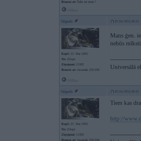
Braucu ar:
Šahs un mats !
Offline
Siipols
29. Oct 2013, 00:23
Mans ģen. ies
nebūs mīkst
Kopš:
23. Mar 2005
----------------
No:
Zilupe
Ziņojumi:
11992
Universālā 
Braucu ar:
Jawasaki ZX1100
Offline
Siipols
29. Oct 2013, 00:24
Tiem kas dr
http://www.
Kopš:
23. Mar 2005
No:
Zilupe
----------------
Ziņojumi:
11992
Braucu ar:
Jawasaki ZX1100