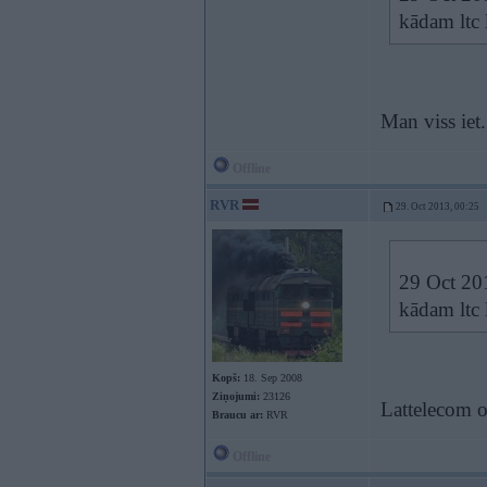
kādam ltc 
Man viss iet.
Offline
RVR
29. Oct 2013, 00:25
29 Oct 201
kādam ltc 
Kopš:
18. Sep 2008
Ziņojumi:
23126
Lattelecom op
Braucu ar:
RVR
Offline