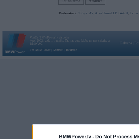
Jauna tēma
Atbildēt
Moderatori:
968-jk
,
AV
,
AiwaShuraLLP
,
GirtzB
,
Lafter
Vortāls BMWPower.lv darbojas
kopš 2002. gada 14. maija. Tas nav auto klubs un nav saistīts ar
Galvena
|
Fo
BMW AG.
Par BMWPower
|
Kontakti
|
Reklāma
BMWPower.lv -
Do Not Process My