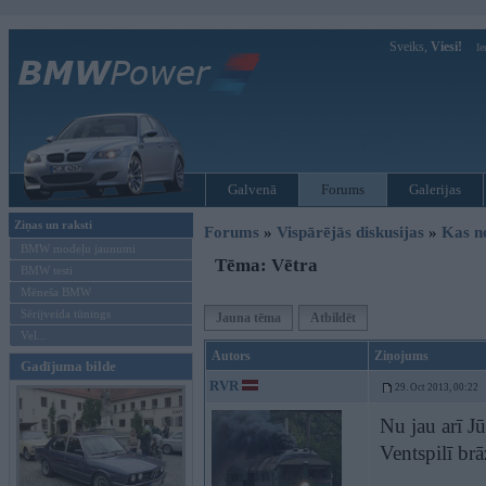
Sveiks,
Viesi!
Ie
Galvenā
Forums
Galerijas
Ziņas un raksti
Forums
»
Vispārējās diskusijas
»
Kas no
BMW modeļu jaunumi
Tēma: Vētra
BMW testi
Mēneša BMW
Sērijveida tūnings
Jauna tēma
Atbildēt
Vel...
Autors
Ziņojums
Gadījuma bilde
RVR
29. Oct 2013, 00:22
Nu jau arī Jū
Ventspilī brā