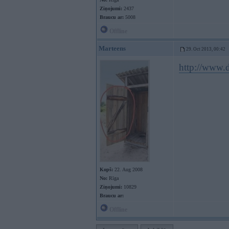
Ziņojumi:
2437
Braucu ar:
5008
Offline
Marteens
29. Oct 2013, 00:42
http://www.d
Kopš:
22. Aug 2008
No:
Rīga
Ziņojumi:
10829
Braucu ar:
Offline