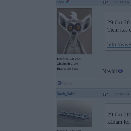
depo
29. Oct 2013, 00:26
29 Oct 201
Tiem kas 
http://ww
Kopš:
09. Jan 2006
Ziņojumi:
21004
Braucu ar:
Zirgu
Nevāji
Offline
Rock_Solid
29. Oct 2013, 00:26
29 Oct 201
kādam ltc 
Kopš:
25. Apr 2008