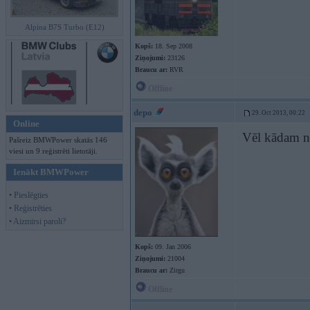
Alpina B7S Turbo (E12)
Kopš:
18. Sep 2008
Ziņojumi:
23126
Braucu ar:
RVR
Offline
depo
29. Oct 2013, 00:22
Online
Vēl kādam ne
Pašreiz BMWPower skatās 146
viesi un 9 reģistrēti lietotāji.
Ienākt BMWPower
• Pieslēgties
• Reģistrēties
• Aizmirsi paroli?
Kopš:
09. Jan 2006
Ziņojumi:
21004
Braucu ar:
Zirgu
Offline