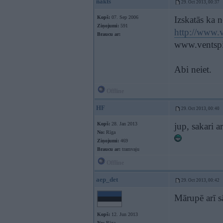
nakts
29. Oct 2013, 00:37
Kopš:
07. Sep 2006
Izskatās ka 
Ziņojumi:
591
http://www.v
Braucu ar:
www.ventspil
Abi neiet.
Offline
HF
29. Oct 2013, 00:40
Kopš:
28. Jan 2013
jup, sakari 
No:
Rīga
Ziņojumi:
469
Braucu ar:
tramvaju
Offline
aep_det
29. Oct 2013, 00:42
Mārupē arī s
Kopš:
12. Jun 2013
No:
Rīga