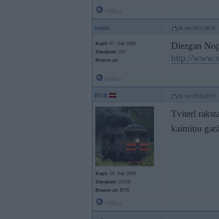
Offline
nakts
29. Oct 2013, 00:34
Kopš:
07. Sep 2006
Diezgan Nop
Ziņojumi:
591
http://www.s
Braucu ar:
Offline
RVR
29. Oct 2013, 00:37
Tviterī rakst
kaimiņu gar
Kopš:
18. Sep 2008
Ziņojumi:
23126
Braucu ar:
RVR
Offline