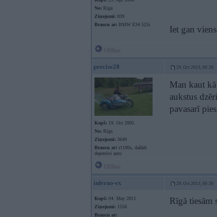
No:
Rīga
Ziņojumi:
839
Braucu ar:
BMW E34 525i
Iet gan vien
Offline
peecise28
29. Oct 2013, 00:26
Man kaut kā t
aukstus dzēri
pavasarī pies
Kopš:
19. Oct 2005
No:
Rīga
Ziņojumi:
3649
Braucu ar:
r1100s, dažādi
depresīvi auto
Offline
inferno-ex
29. Oct 2013, 00:30
Kopš:
04. May 2011
Rīgā tiesām 
Ziņojumi:
1556
Braucu ar: