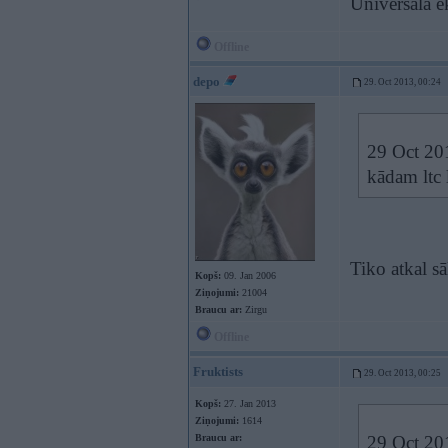
Universālā 
Offline
depo
29. Oct 2013, 00:24
29 Oct 201
kādam ltc 
Tiko atkal sā
Kopš:
09. Jan 2006
Ziņojumi:
21004
Braucu ar:
Zirgu
Offline
Fruktists
29. Oct 2013, 00:25
Kopš:
27. Jan 2013
Ziņojumi:
1614
Braucu ar:
29 Oct 201