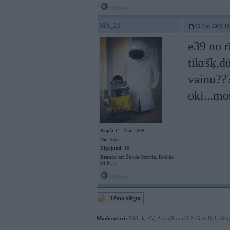
Offline
MA_21
05. Nov 2009, 10
e39 no r
tikršķ,d
vainu???
oki...mo
Kopš:
11. May 2008
No:
Rīga
Ziņojumi:
18
Braucu ar:
Škoda Octavia, Bobiks
arī ir...:)
Offline
Tēma slēgta
Moderatori:
968-jk
,
AV
,
AiwaShuraLLP
,
GirtzB
,
Lafter