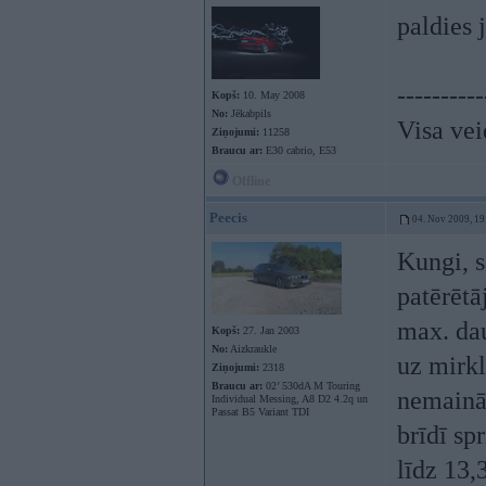
paldies
----------
Kopš:
10. May 2008
No:
Jēkabpils
Visa vei
Ziņojumi:
11258
Braucu ar:
E30 cabrio, E53
Offline
Peecis
04. Nov 2009, 19
Kungi, s
patērētā
max. dau
Kopš:
27. Jan 2003
No:
Aizkraukle
uz mirkl
Ziņojumi:
2318
Braucu ar:
02’ 530dA M Touring
nemainās
Individual Messing, A8 D2 4.2q un
Passat B5 Variant TDI
brīdī sp
līdz 13,3