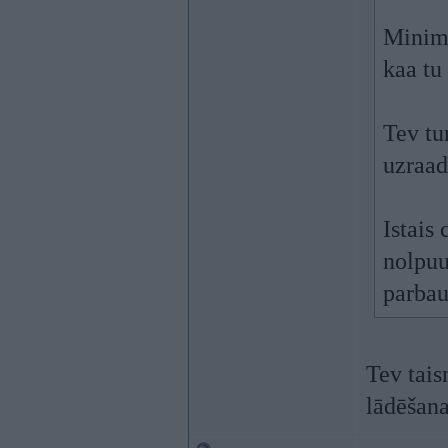
Minima
kaa tu
Tev tur
uzraad
Istais
nolpuu
parbau
Tev tais
lādēšana