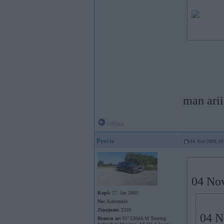
man arii
Offline
Peecis
04. Nov 2009, 20
04 Nov
Kopš:
27. Jan 2003
No:
Aizkraukle
Ziņojumi:
2318
04 N
Braucu ar:
02’ 530dA M Touring