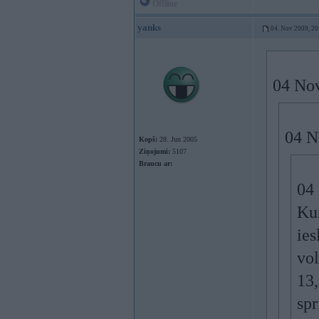
Offline
yanks
04. Nov 2009, 20
04 Nov
04 N
Kopš:
28. Jun 2005
Ziņojumi:
5107
Braucu ar:
04 
Kun
ies
vol
13,
spr