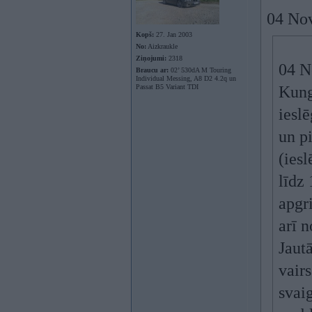
04 Nov
Kopš:
27. Jan 2003
No:
Aizkraukle
Ziņojumi:
2318
04 N
Braucu ar:
02’ 530dA M Touring
Individual Messing, A8 D2 4.2q un
Passat B5 Variant TDI
Kungi
iesl
un p
(iesl
līdz
apgri
arī n
Jaut
vairs
svaig