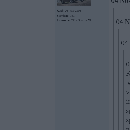
04 Nov
Kopš:
26. Mar 2006
Ziņojumi:
381
04 N
Braucu ar:
TRoc-R un ar V8
04 
0
K
i
v
i
s
s
n