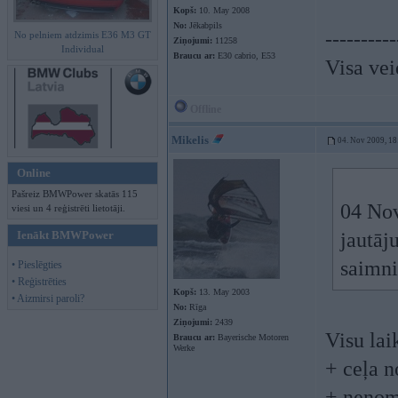
Kopš:
10. May 2008
No:
Jēkabpils
----------
No pelniem atdzimis E36 M3 GT
Ziņojumi:
11258
Individual
Braucu ar:
E30 cabrio, E53
Visa vei
Offline
Mikelis
04. Nov 2009, 18
Online
Pašreiz BMWPower skatās 115
04 Nov
viesi un 4 reģistrēti lietotāji.
Ienākt BMWPower
jautāj
saimn
• Pieslēgties
• Reģistrēties
Kopš:
13. May 2003
• Aizmirsi paroli?
No:
Rīga
Ziņojumi:
2439
Visu lai
Braucu ar:
Bayerische Motoren
Werke
+ ceļa n
+ nenoma