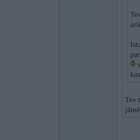
Tev
ari
Ist
par
v
kas
Tev t
jāmē