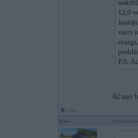
nokrītā
12,0 v
Jautāj
vairs n
svaigs
problē
P.S. A
62 nav b
Offline
Peecis
04. Nov 2009, 20