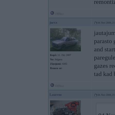
remonti
Offline
jurxx
04. Nov 2009, 21
jautajum
parasto 
and star
Kopš:
11. Oct 2007
paregule
No:
Jelgava
Ziņojumi:
4392
gazes re
Braucu ar:
tad kad 
Offline
Laurens
04. Nov 2009, 21