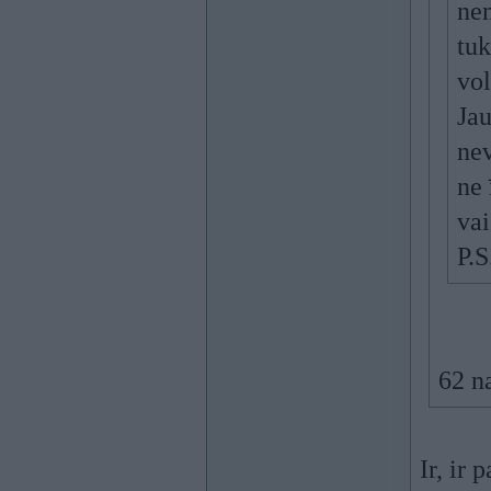
nem
tuk
vol
Jau
nev
ne 
vai
P.S
62 n
Ir, ir