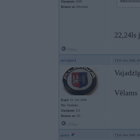
Ziņojumi:
2509
Braucu ar:
Divriteni
22,24ls 
Offline
savejais1
04. Nov 2009, 19
Vajadzīg
Vēlams l
Kopš:
16. Oct 2009
No:
Varakļāni
Ziņojumi:
151
Braucu ar:
X5
Offline
artys
04. Nov 2009, 19