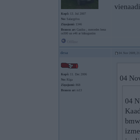
vienaad
Kopš:
13. Jul 2007
No:
Salacgrīva
Ziņojumi:
1346
Braucu ar:
Gaziku ; mercedes benz
ce300 un e46 ar bākugunīm
Offline
desa
04. Nov 2009, 21
Kopš:
11. Dec 2006
04 Nov
No:
Rīga
Ziņojumi:
868
Braucu ar:
rs13
04 N
Kaad
bmw,
izme