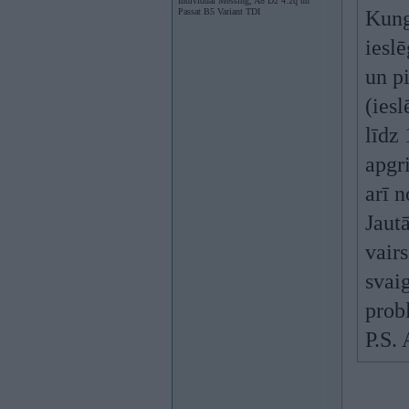
Individual Messing, A8 D2 4.2q un
Passat B5 Variant TDI
Kungi
iesl
un p
(iesl
līdz
apgri
arī n
Jaut
vairs
svaig
prob
P.S. 