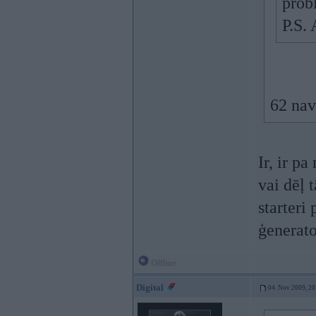
prob
P.S. 
62 nav
Ir, ir p
vai dēļ 
starteri
ģenerat
Offline
Digital
04. Nov 2009, 20