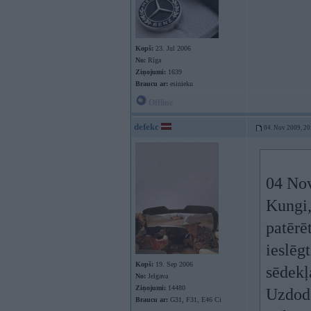
Kopš:
23. Jul 2006
No:
Rīga
Ziņojumi:
1639
Braucu ar:
esinieku
Offline
defekc
04. Nov 2009, 20
04 Nov
Kungi,
patērē
ieslēg
Kopš:
19. Sep 2006
sēdekļ
No:
Jelgava
Ziņojumi:
14480
Uzdodo
Braucu ar:
G31, F31, E46 Ci