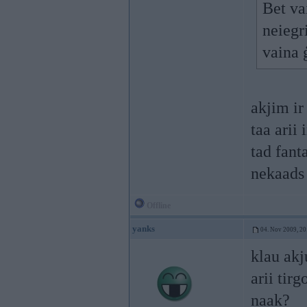
Bet va
neiegr
vaina 
akjim ir 
taa arii
tad fant
nekaads 
Offline
yanks
04. Nov 2009, 20
klau akj
arii tir
naak?