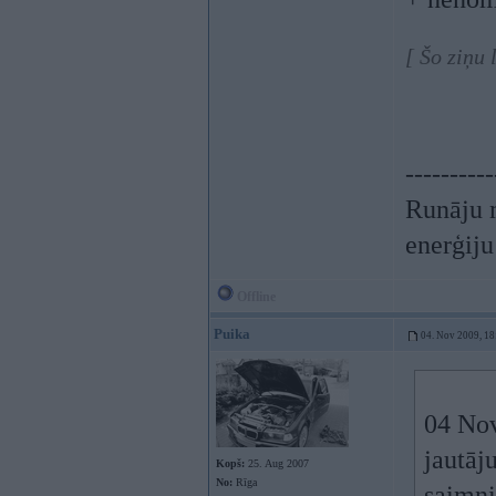
[ Šo ziņu
----------
Runāju m
enerģiju
Offline
Puika
04. Nov 2009, 18
04 Nov
jautāj
Kopš:
25. Aug 2007
No:
Rīga
saimn