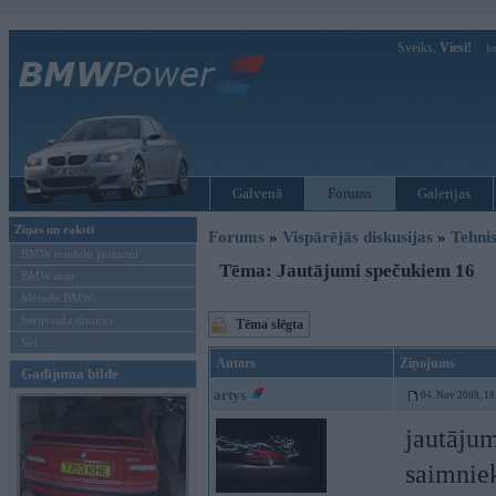
Sveiks,
Viesi!
Ie
Galvenā
Forums
Galerijas
Ziņas un raksti
Forums
»
Vispārējās diskusijas
»
Tehnis
BMW modeļu jaunumi
Tēma: Jautājumi spečukiem 16
BMW testi
Mēneša BMW
Sērijveida tūnings
Tēma slēgta
Vel...
Autors
Ziņojums
Gadījuma bilde
artys
04. Nov 2009, 18
jautājum
saimnie