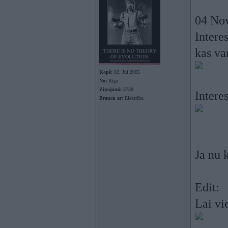
04 Nov
Intere
kas va
Kopš:
02. Jul 2005
No:
Rīga
Ziņojumi:
3738
Interes
Braucu ar:
Elektrību
Ja nu 
Edit:
Lai vi