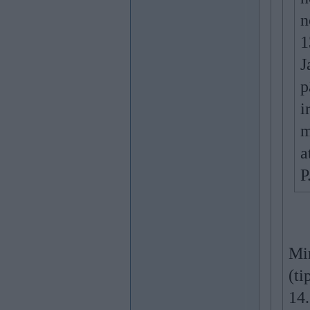
n
1
J
p
i
m
a
P
Min
(ti
14.