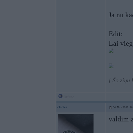
Ja nu ka
Edit:
Lai vieg
[ Šo ziņu 
Offline
clicks
04. Nov 2009, 20
valdim z