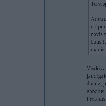
Tu vis
Atbrau
nolpuu
nevis 
buus ta
manis 
Visdriza
jaudiga
daudz, j
gabalus.
Protams,