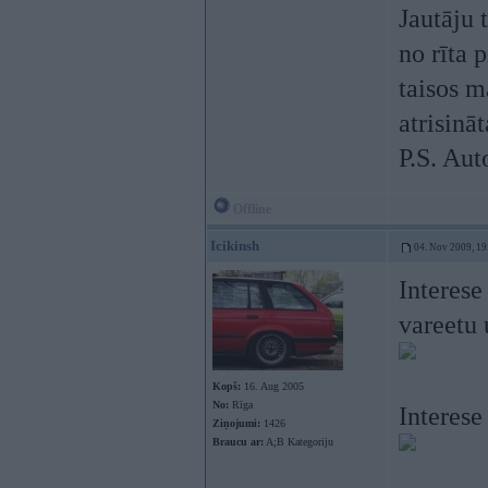
Jautāju 
no rīta 
taisos m
atrisinā
P.S. Aut
Offline
Icikinsh
04. Nov 2009, 19
Interese
vareetu 
Kopš:
16. Aug 2005
No:
Rīga
Interese
Ziņojumi:
1426
Braucu ar:
A;B Kategoriju