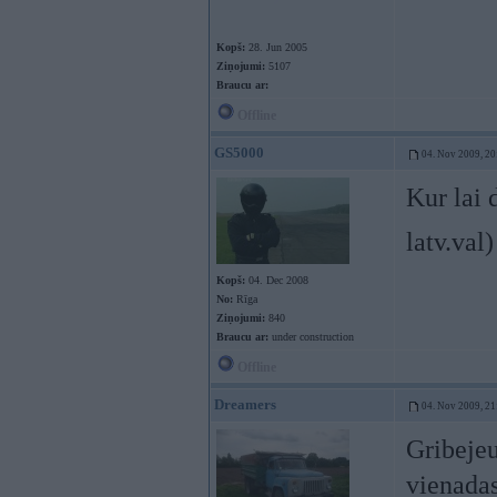
Kopš:
28. Jun 2005
Ziņojumi:
5107
Braucu ar:
Offline
GS5000
04. Nov 2009, 20
Kur lai 
latv.val
Kopš:
04. Dec 2008
No:
Rīga
Ziņojumi:
840
Braucu ar:
under construction
Offline
Dreamers
04. Nov 2009, 21
Gribejeu
vienadas