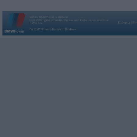
Vortāls BMWPower.lv darbojas
kopš 2002. gada 14. maija. Tas nav auto klubs un nav saistīts ar
Galvena
|
Fo
BMW AG.
Par BMWPower
|
Kontakti
|
Reklāma