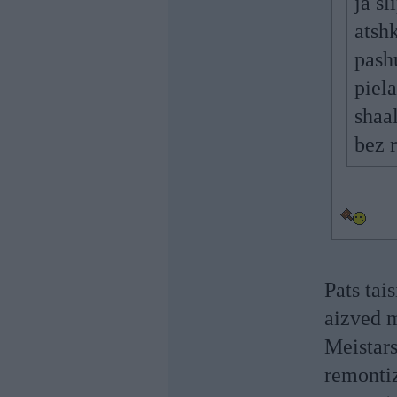
ja s
atsh
pashu
piel
shaa
bez 
Pats tais
aizved 
Meistars
remontiz