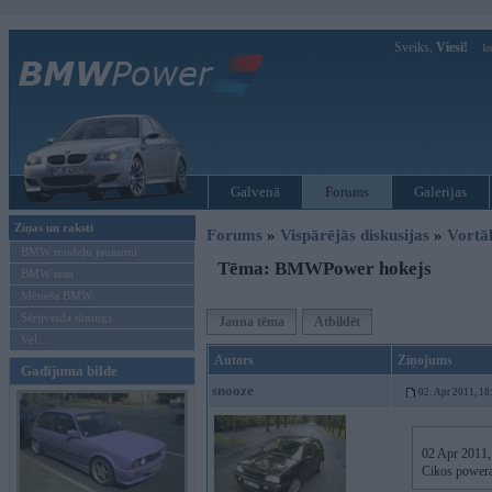
Sveiks,
Viesi!
Ie
Galvenā
Forums
Galerijas
Ziņas un raksti
Forums
»
Vispārējās diskusijas
»
Vort
BMW modeļu jaunumi
Tēma: BMWPower hokejs
BMW testi
Mēneša BMW
Sērijveida tūnings
Jauna tēma
Atbildēt
Vel...
Autors
Ziņojums
Gadījuma bilde
snooze
02. Apr 2011, 18
02 Apr 2011, 
Cikos poweram