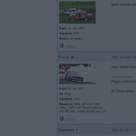
gatim prasiiju ci
Kopš:
16. Jun 2007
Ziņojumi:
9717
Braucu ar:
quattro
Offline
Puxxx
03. Apr 2011, 10
mees laikam buu
-----------------
Happy Drift Fri
Kopš:
01. Jul 2005
RJ Motorsports -
No:
Rīga
Ziņojumi:
4205
Braucu ar:
840i, e61 LCI, 740d,
328is, 344TT, M3 Sport Evolution -
e30: M5 e39 ; GANG BANG bus 5.7l
Offline
Ekimons
03. Apr 2011, 11