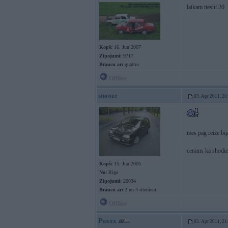
laikam tieshi 20
Kopš:
16. Jun 2007
Ziņojumi:
9717
Braucu ar:
quattro
Offline
snooze
03. Apr 2011, 20
mes pag reize bij
cerams ka shodi
Kopš:
15. Jun 2005
No:
Rīga
Ziņojumi:
20034
Braucu ar:
2 un 4 riteniem
Offline
Puxxx
03. Apr 2011, 21