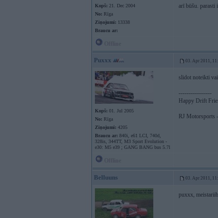
arī būšu. parasti 
Kopš:
21. Dec 2004
No:
Rīga
Ziņojumi:
13338
Braucu ar:
Offline
Puxxx
03. Apr 2011, 11
slidot noteikti v
-----------------
Happy Drift Fri
Kopš:
01. Jul 2005
RJ Motorsports -
No:
Rīga
Ziņojumi:
4205
Braucu ar:
840i, e61 LCI, 740d,
328is, 344TT, M3 Sport Evolution -
e30: M5 e39 ; GANG BANG bus 5.7l
Offline
Belluuns
03. Apr 2011, 11
puxxx, meistariib