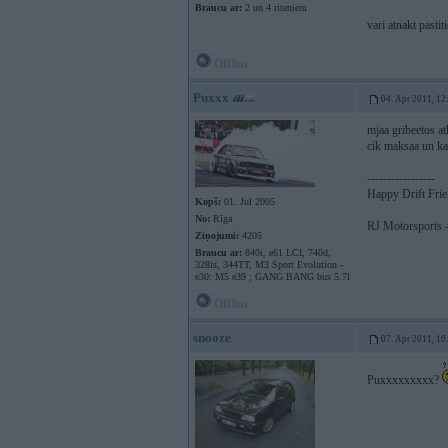
Braucu ar:
2 un 4 riteniem
vari atnakt pastit
Offline
Puxxx
04. Apr 2011, 12
mjaa gribeetos at
cik maksaa un ka
-----------------
Happy Drift Fri
Kopš:
01. Jul 2005
No:
Rīga
RJ Motorsports -
Ziņojumi:
4205
Braucu ar:
840i, e61 LCI, 740d,
328is, 344TT, M3 Sport Evolution -
e30: M5 e39 ; GANG BANG bus 5.7l
Offline
snooze
07. Apr 2011, 10
Puxxxxxxxxx?