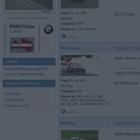
Kopš:
15. Jun 2005
18:15 A ledus
Latvijas lauku tūninga šedevri
No:
Rīga
Ziņojumi:
20034
Braucu ar:
2 un 4 riteniem
Offline
Puxxx
03. Apr 2011, 10
daudz cilveeku n
Online
-----------------
Pašreiz BMWPower skatās 417
Happy Drift Fri
viesi un 1 reģistrēti lietotāji.
Kopš:
01. Jul 2005
Ienākt BMWPower
RJ Motorsports -
No:
Rīga
Ziņojumi:
4205
• Pieslēgties
Braucu ar:
840i, e61 LCI, 740d,
• Reģistrēties
328is, 344TT, M3 Sport Evolution -
e30: M5 e39 ; GANG BANG bus 5.7l
• Aizmirsi paroli?
Offline
Belluuns
03. Apr 2011, 10
atbilde bija neko