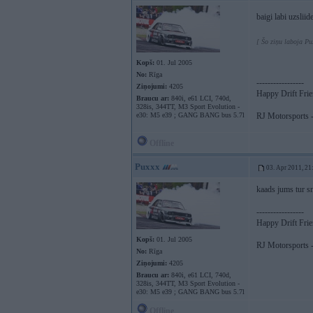
baigi labi uzslii
[ Šo ziņu laboja Pu
Kopš:
01. Jul 2005
No:
Rīga
-----------------
Ziņojumi:
4205
Happy Drift Fri
Braucu ar:
840i, e61 LCI, 740d,
328is, 344TT, M3 Sport Evolution -
e30: M5 e39 ; GANG BANG bus 5.7l
RJ Motorsports -
Offline
Puxxx
03. Apr 2011, 21
kaads jums tur s
-----------------
Happy Drift Fri
Kopš:
01. Jul 2005
RJ Motorsports -
No:
Rīga
Ziņojumi:
4205
Braucu ar:
840i, e61 LCI, 740d,
328is, 344TT, M3 Sport Evolution -
e30: M5 e39 ; GANG BANG bus 5.7l
Offline