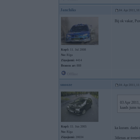
Janchiks
04. Apr 2011, 10
Bij ok vakar, Pux
Kopš:
11. Jul 2008
No:
Rīga
Ziņojumi:
4414
Braucu ar:
888
Offline
snooze
04. Apr 2011, 11
03 Apr 2011, 
kaads jums tu
Kopš:
15. Jun 2005
ka kuram. dazhi d
No:
Rīga
Ziņojumi:
20034
3dienas ar trener