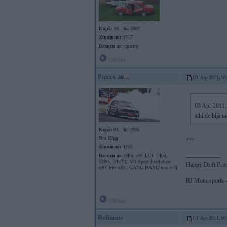
Kopš:
16. Jun 2007
Ziņojumi:
9717
Braucu ar:
quattro
Offline
Puxxx
03. Apr 2011, 10
03 Apr 2011, 
atbilde bija 
Kopš:
01. Jul 2005
No:
Rīga
???
Ziņojumi:
4205
Braucu ar:
840i, e61 LCI, 740d,
-----------------
328is, 344TT, M3 Sport Evolution -
Happy Drift Fri
e30: M5 e39 ; GANG BANG bus 5.7l
RJ Motorsports -
Offline
Belluuns
03. Apr 2011, 10