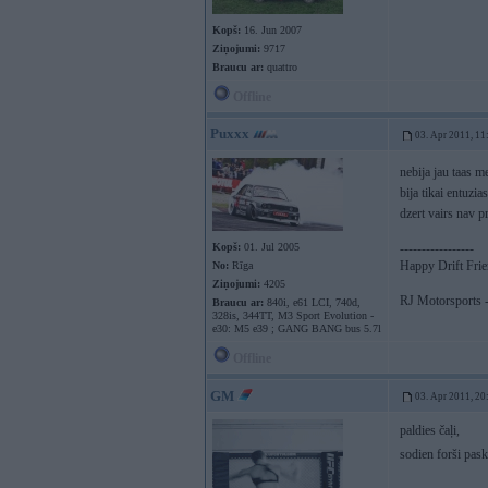
Kopš:
16. Jun 2007
Ziņojumi:
9717
Braucu ar:
quattro
Offline
Puxxx
03. Apr 2011, 11
nebija jau taas m
bija tikai entuzi
dzert vairs nav p
Kopš:
01. Jul 2005
-----------------
Happy Drift Fri
No:
Rīga
Ziņojumi:
4205
RJ Motorsports -
Braucu ar:
840i, e61 LCI, 740d,
328is, 344TT, M3 Sport Evolution -
e30: M5 e39 ; GANG BANG bus 5.7l
Offline
GM
03. Apr 2011, 20
paldies čaļi,
sodien forši pas