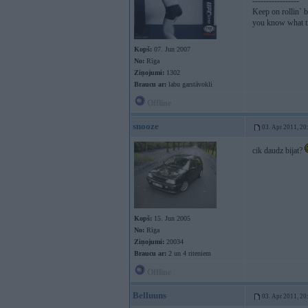
-----------------
Keep on rollin` b
you know what ti
Kopš:
07. Jun 2007
No:
Rīga
Ziņojumi:
1302
Braucu ar:
labu garstāvokli
Offline
snooze
03. Apr 2011, 20
cik daudz bijat?
Kopš:
15. Jun 2005
No:
Rīga
Ziņojumi:
20034
Braucu ar:
2 un 4 riteniem
Offline
Belluuns
03. Apr 2011, 20