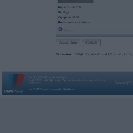
Kopš:
15. Jun 2005
No:
Rīga
Ziņojumi:
20034
Braucu ar:
2 un 4 riteniem
Offline
Jauna tēma
Atbildēt
Moderatori:
968-jk
,
AV
,
AiwaShuraLLP
,
GirtzB
,
Lafter
Vortāls BMWPower.lv darbojas
kopš 2002. gada 14. maija. Tas nav auto klubs un nav saistīts ar
Galvena
|
Fo
BMW AG.
Par BMWPower
|
Kontakti
|
Reklāma