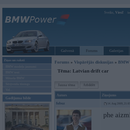
Sveiks,
Viesi!
Ie
Galvenā
Forums
Galerijas
Ziņas un raksti
Forums
»
Vispārējās diskusijas
»
BMW t
BMW modeļu jaunumi
Tēma: Latvian drift car
BMW testi
Mēneša BMW
Sērijveida tūnings
Jauna tēma
Atbildēt
Vel...
Autors
Ziņojums
Gadījuma bilde
fubuz
14. Aug 2009, 21:0
phe aizmi