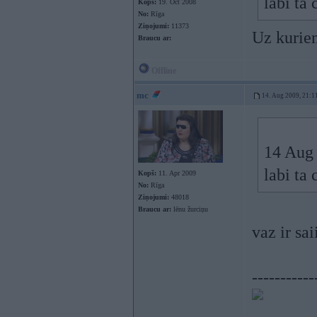
labi ta
Kopš:
19. Oct 2008
No:
Rīga
Ziņojumi:
11373
Uz kurien
Braucu ar:
Offline
mc
14. Aug 2009, 21:1
14 Aug 
labi ta
Kopš:
11. Apr 2009
No:
Rīga
Ziņojumi:
48018
Braucu ar:
lēnu žurciņu
vaz ir sa
-----------