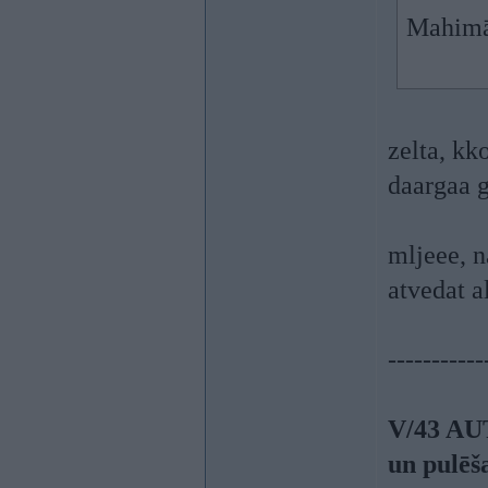
Mahimā 
zelta, kk
daargaa 
mljeee, n
atvedat 
-----------
V/43 AU
un pulēš