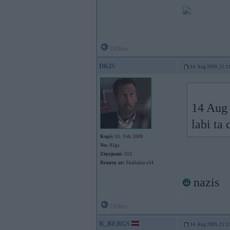
Offline
DKIS
14. Aug 2009, 21:1
14 Aug 
labi ta
Kopš:
01. Feb 2009
No:
Rīga
Ziņojumi:
553
Braucu ar:
Skailaina e34
nazis
Offline
R_BERGS
14. Aug 2009, 21:1