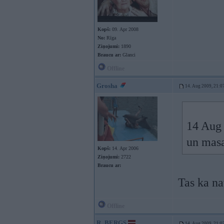
Kopš:
09. Apr 2008
No:
Rīga
Ziņojumi:
1890
Braucu ar:
Glanci
Offline
Grosha
14. Aug 2009, 21:0
14 Aug 
un mas
Kopš:
14. Apr 2006
Ziņojumi:
2722
Braucu ar:
Tas ka na
Offline
R_BERGS
14. Aug 2009, 21:0