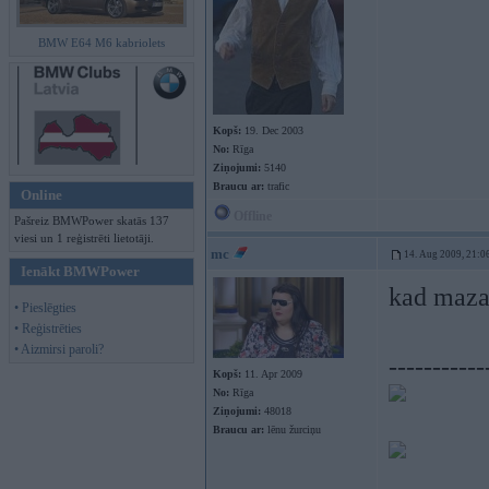
BMW E64 M6 kabriolets
Kopš:
19. Dec 2003
No:
Rīga
Ziņojumi:
5140
Braucu ar:
trafic
Online
Offline
Pašreiz BMWPower skatās 137
viesi un 1 reģistrēti lietotāji.
mc
14. Aug 2009, 21:0
Ienākt BMWPower
kad mazaj
• Pieslēgties
• Reģistrēties
• Aizmirsi paroli?
-----------
Kopš:
11. Apr 2009
No:
Rīga
Ziņojumi:
48018
Braucu ar:
lēnu žurciņu