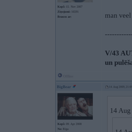
Kopš:
15. Nov 2007
Ziņojumi:
16591
man veel 
Braucu ar:
-----------
V/43 AU
un pulēš
Offline
BigBear
14. Aug 2009, 21:0
14 Aug 
Kopš:
09. Apr 2008
No:
Rīga