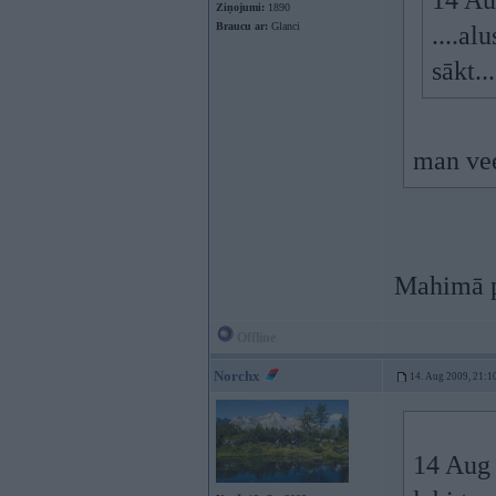
14 Au
Ziņojumi:
1890
Braucu ar:
Glanci
....al
sākt..
man vee
Mahimā pa
Offline
Norchx
14. Aug 2009, 21:1
14 Aug 