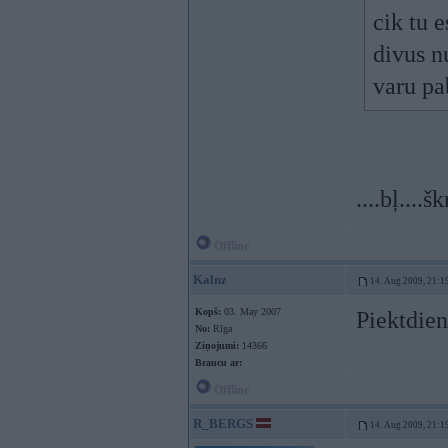
cik tu 
divus n
varu pa
....bļ....
Offline
Kalnz
14. Aug 2009, 21:1
Kopš:
03. May 2007
Piektdien
No:
Rīga
Ziņojumi:
14366
Braucu ar:
Offline
R_BERGS
14. Aug 2009, 21:1