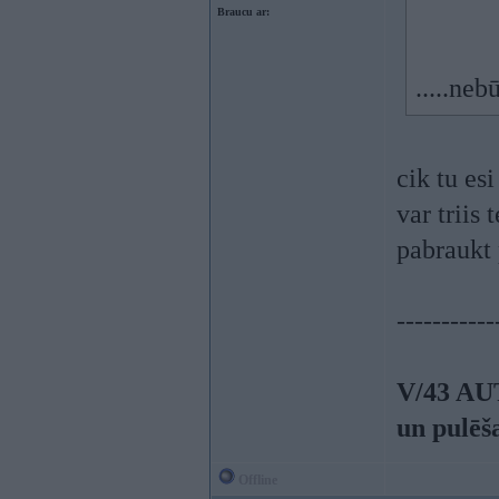
Braucu ar:
.....neb
cik tu es
var triis
pabraukt 
-----------
V/43 AU
un pulēš
Offline