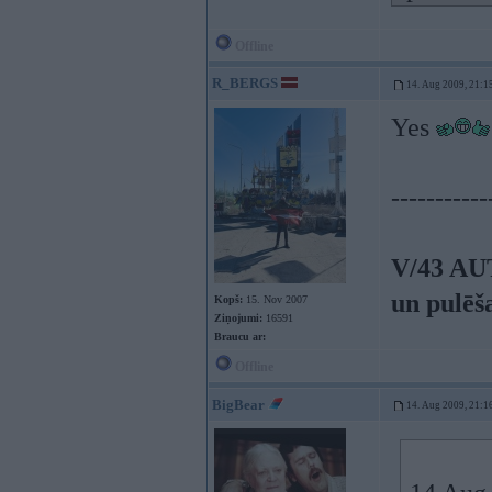
Offline
R_BERGS
14. Aug 2009, 21:1
Yes
-----------
V/43 AU
un pulēš
Kopš:
15. Nov 2007
Ziņojumi:
16591
Braucu ar:
Offline
BigBear
14. Aug 2009, 21:1