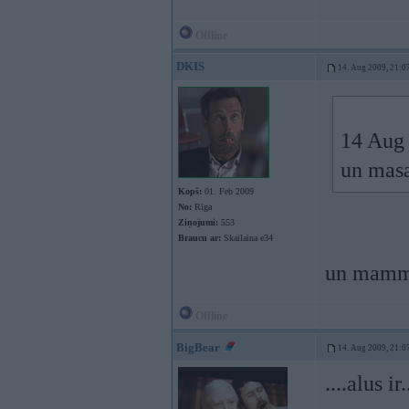
Offline
DKIS
14. Aug 2009, 21:0
14 Aug 
un mas
Kopš:
01. Feb 2009
No:
Rīga
Ziņojumi:
553
Braucu ar:
Skailaina e34
un mamm
Offline
BigBear
14. Aug 2009, 21:0
....alus i