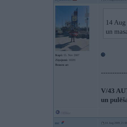
14 Aug 
un mas
Kopš:
15. Nov 2007
Ziņojumi:
16591
Braucu ar:
-----------
V/43 AU
un pulēš
Offline
mc
14. Aug 2009, 21:0