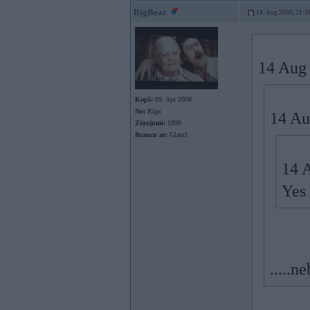
BigBear
14. Aug 2009, 21:1
14 Aug 
Kopš:
09. Apr 2008
No:
Rīga
14 Au
Ziņojumi:
1890
Braucu ar:
Glanci
14 A
Yes
.....n