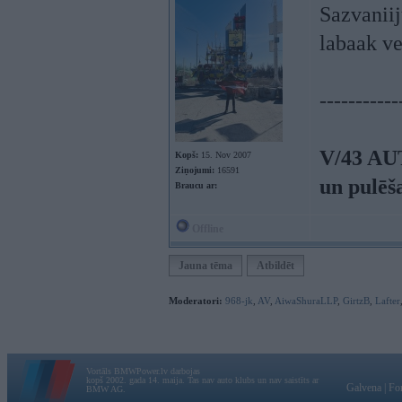
Sazvaniij
labaak v
-----------
V/43 AU
Kopš:
15. Nov 2007
Ziņojumi:
16591
un pulēš
Braucu ar:
Offline
Jauna tēma
Atbildēt
Moderatori:
968-jk
,
AV
,
AiwaShuraLLP
,
GirtzB
,
Lafter
Vortāls BMWPower.lv darbojas
kopš 2002. gada 14. maija. Tas nav auto klubs un nav saistīts ar
Galvena
|
Fo
BMW AG.