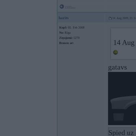
Offline
harits
14. Aug 2009, 21:1
Kopš:
05. Feb 2008
No:
Rīga
Ziņojumi:
5270
14 Aug 
Braucu ar:
gatavs
Spied uz 