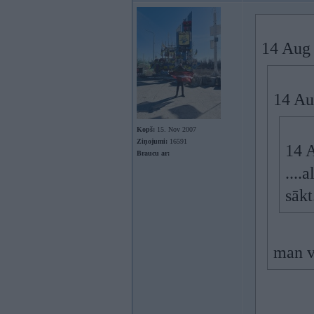
14 Aug 
14 Au
Kopš:
15. Nov 2007
Ziņojumi:
16591
14 A
Braucu ar:
....
sākt
man ve