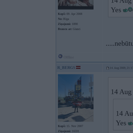
14 Aug 
Yes
Kopš:
09. Apr 2008
No:
Rīga
Ziņojumi:
1890
Braucu ar:
Glanci
.....nebūt
Offline
R_BERGS
14. Aug 2009, 21:1
14 Aug 
14 Au
Yes
Kopš:
15. Nov 2007
Ziņojumi:
16591