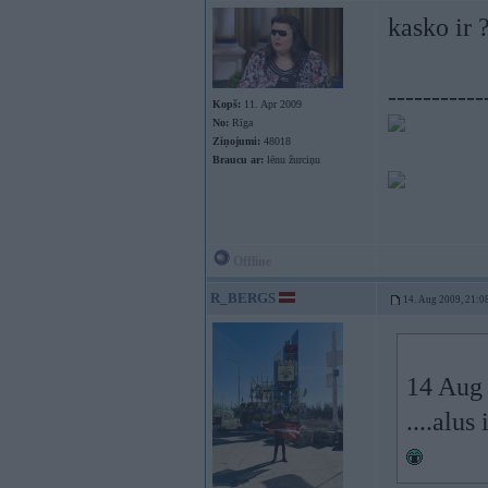
kasko ir 
-----------
Kopš:
11. Apr 2009
No:
Rīga
Ziņojumi:
48018
Braucu ar:
lēnu žurciņu
Offline
R_BERGS
14. Aug 2009, 21:0
14 Aug 
....alus