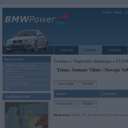
Sveiks,
Viesi!
Ie
Galvenā
Forums
Galerijas
Ziņas un raksti
Forums
»
Vispārējās diskusijas
»
FLEI
BMW modeļu jaunumi
Tēma: Jaunais Vilnis / Novaja Vo
BMW testi
Mēneša BMW
Sērijveida tūnings
Jauna tēma
Atbildēt
Vel...
Autors
Ziņojums
Gadījuma bilde
Jauna tēma
Atbildēt
Moderatori:
968-jk
,
AV
,
AiwaShuraLLP
,
GirtzB
,
Lafter