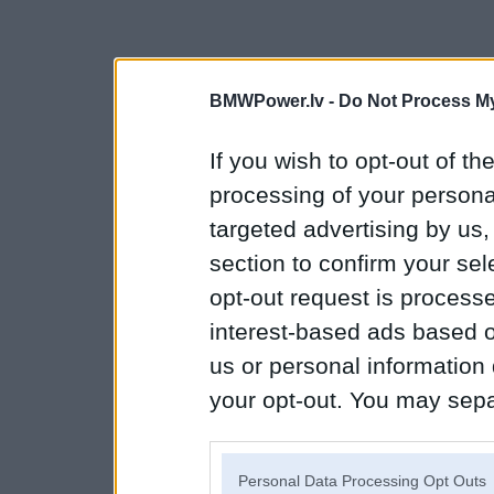
BMWPower.lv -
Do Not Process My
If you wish to opt-out of the
processing of your personal
targeted advertising by us
section to confirm your sel
opt-out request is proces
interest-based ads based o
us or personal information d
your opt-out. You may separ
disclosure of your personal
IAB’s list of downstream pa
Personal Data Processing Opt Outs