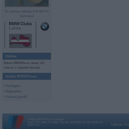
No pelniem atdzimis E36 M3 GT
Individual
Online
Pašreiz BMWPower skatās 162
viesi un 1 reģistrēti lietotāji.
Ienākt BMWPower
• Pieslēgties
• Reģistrēties
• Aizmirsi paroli?
Vortāls BMWPower.lv darbojas
kopš 2002. gada 14. maija. Tas nav auto klubs un nav saistīts ar
Galvena
|
Fo
BMW AG.