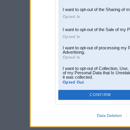
also be disclosed by us to 
I want to opt-out of the Sharing of 
Downstream Participants
th
Opted In
third parties.
I want to opt-out of the Sale of my 
Opted In
I want to opt-out of processing my 
Advertising.
Opted In
I want to opt-out of Collection, Use
of my Personal Data that Is Unrelat
it was collected.
Opted Out
CONFIRM
Data Deletion