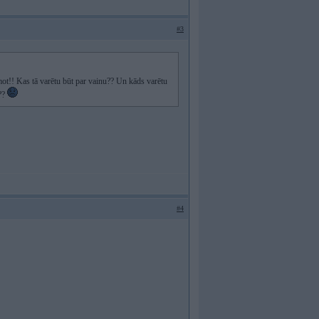
#3
ūmot!! Kas tā varētu būt par vainu?? Un kāds varētu
o??
#4