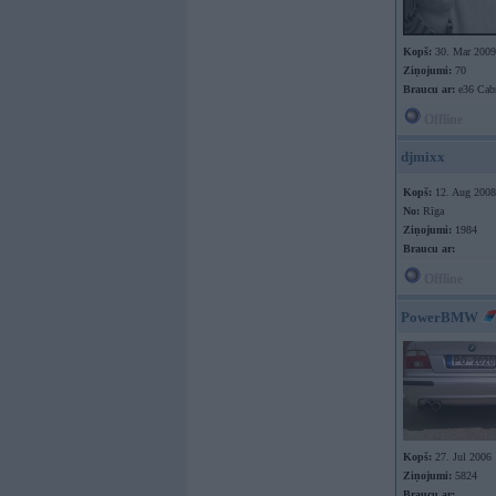
Kopš:
30. Mar 2009
Ziņojumi:
70
Braucu ar:
e36 Cab
Offline
djmixx
Kopš:
12. Aug 2008
No:
Rīga
Ziņojumi:
1984
Braucu ar:
Offline
PowerBMW
Kopš:
27. Jul 2006
Ziņojumi:
5824
Braucu ar: