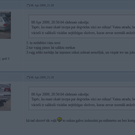
08. Apr 2009, 21:20
08 Apr 2009, 20:56:04 slidenais rakstīja:
Tapēc, ka mani skatē izcepa par degvielas sūci no sūkņa! Vainu atradu, be
vācieši ir salikuši visādas nejēdzīgas skrūves, kuras nevar normāli atskr
1: tu nedabūsi viņu nost
2:tur vajag pinus lai saliktu metkas
3:vajg ielikt turētāju lai izņemot sūkni zobrati nenošļuk, un vispār tev tas jo
. golf 3
08. Apr 2009, 21:20
08 Apr 2009, 20:56:04 slidenais rakstīja:
Tapēc, ka mani skatē izcepa par degvielas sūci no sūkņa! Vainu atradu, be
vācieši ir salikuši visādas nejēdzīgas skrūves, kuras nevar normāli atskr
kā tad skruvē tik vaļā
to sukna galvu izskustini pa milimetru un bez komp