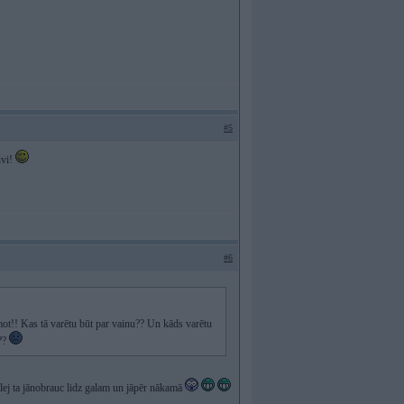
#5
uvi!
#6
ūmot!! Kas tā varētu būt par vainu?? Un kāds varētu
o??
ālej ta jānobrauc lidz galam un jāpēr nākamā