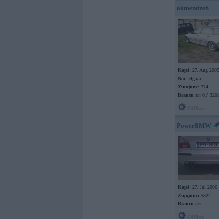
akmentinsh
Kopš:
27. Aug 2005
No:
Jelgava
Ziņojumi:
224
Braucu ar:
01' 320d
Offline
PowerBMW
Kopš:
27. Jul 2006
Ziņojumi:
5824
Braucu ar:
Offline