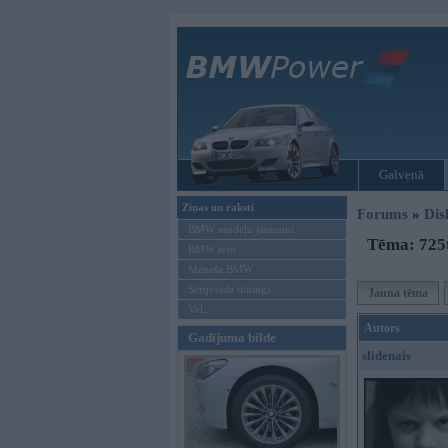
Galvenā
Ziņas un raksti
Forums
»
Dis
BMW modeļu jaunumi
Tēma: 725t
BMW testi
Mēneša BMW
Sērijveida tūnings
Jauna tēma
Vel...
Autors
Gadījuma bilde
slidenais