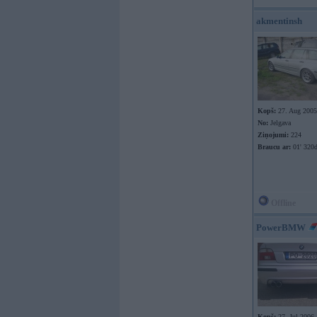
akmentinsh
Kopš:
27. Aug 2005
No:
Jelgava
Ziņojumi:
224
Braucu ar:
01' 320d
Offline
PowerBMW
Kopš:
27. Jul 2006