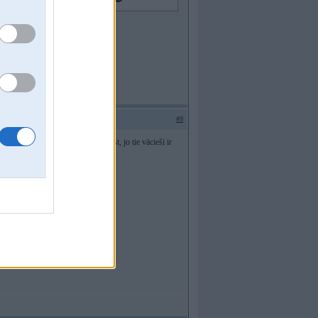
#9
aru sataisīt, nenoņemot sūkni nost, jo tie vācieši ir