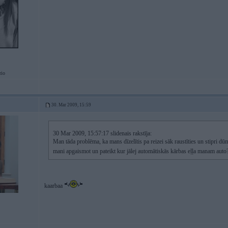
rio
30. Mar 2009, 15:59
30 Mar 2009, 15:57:17 slidenais rakstīja:
Man tāda problēma, ka mans dīzelītis pa reizei sāk raustīties un stipri d
mani apgaismot un pateikt kur jālej automātiskās kārbas eļļa manam aut
kaarbaa