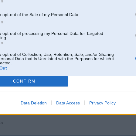
In
a kapēc tu to gribi darīt. pameiģini noņemt ja sanāks,tad atpakal nedabūsi!
o opt-out of the Sale of my Personal Data.
vajadzīgas spec prisposobas
In
[ Šo ziņu laboja akmentinsh, 08 Apr 2009, 20:49:51 ]
. golf 3
to opt-out of processing my Personal Data for Targeted
ing.
In
08. Apr 2009, 20:56
o opt-out of Collection, Use, Retention, Sale, and/or Sharing
ersonal Data that Is Unrelated with the Purposes for which it
Tapēc, ka mani skatē izcepa par degvielas sūci no sūkņa! Vainu atradu, bet nev
lected.
salikuši visādas nejēdzīgas skrūves, kuras nevar normāli atskrūvēt!!
Out
CONFIRM
Data Deletion
Data Access
Privacy Policy
rio