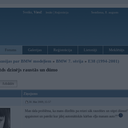
Sveiks,
Viesi!
|
Sestdiena, 8. augusts
Ienākt
Reģistrācija
Forums
Galerijas
Reģistrācija
Lietotāji
Meklētājs
kusijas par BMW modeļiem
»
BMW 7. sērija
»
E38 (1994-2001)
ds dzinējs raustās un dūmo
Atbildēt
Ziņojums
30. Mar 2009, 15:57
Man tāda problēma, ka mans dīzelītis pa reizei sāk raustīties un stipri dūmo
apgaismot un pateikt kur jālej automātiskās kārbas eļļa manam auto??