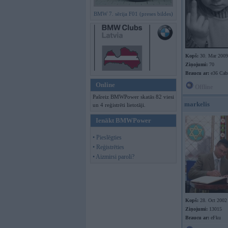
BMW 7. sērija F01 (preses bildes)
Kopš:
30. Mar 2009
Ziņojumi:
70
Braucu ar:
e36 Cab
Online
Offline
Pašreiz BMWPower skatās 82 viesi
markelis
un 4 reģistrēti lietotāji.
Ienākt BMWPower
• Pieslēgties
• Reģistrēties
• Aizmirsi paroli?
Kopš:
28. Oct 2002
Ziņojumi:
13015
Braucu ar:
eFku