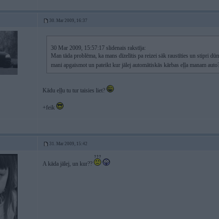
30. Mar 2009, 16:37
30 Mar 2009, 15:57:17 slidenais rakstīja:
Man tāda problēma, ka mans dīzelītis pa reizei sāk raustīties un stipri d
mani apgaismot un pateikt kur jālej automātiskās kārbas eļļa manam aut
Kādu eļļu tu tur taisies liet?
+feik
31. Mar 2009, 15:42
A kāda jālej, un kur??