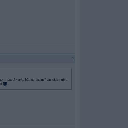
#2
ūmot!! Kas tā varētu būt par vainu?? Un kāds varētu
o??