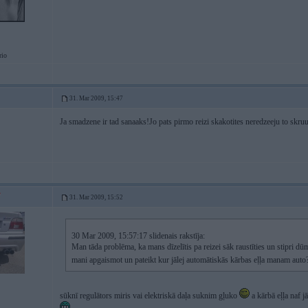
rio
31. Mar 2009, 15:47
Ja smadzene ir tad sanaaks!Jo pats pirmo reizi skakotites neredzeeju to skru
31. Mar 2009, 15:52
30 Mar 2009, 15:57:17 slidenais rakstīja:
Man tāda problēma, ka mans dīzelītis pa reizei sāk raustīties un stipri d
mani apgaismot un pateikt kur jālej automātiskās kārbas eļļa manam aut
sūknī regulātors miris vai elektriskā daļa suknim gļuko
a kārbā eļļa naf j