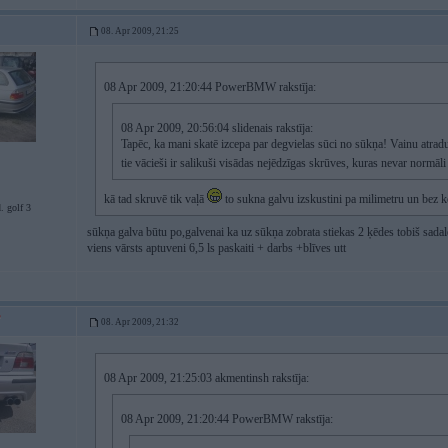
08. Apr 2009, 21:25
08 Apr 2009, 21:20:44 PowerBMW rakstīja:
08 Apr 2009, 20:56:04 slidenais rakstīja:
Tapēc, ka mani skatē izcepa par degvielas sūci no sūkņa! Vainu atradu
tie vācieši ir salikuši visādas nejēdzīgas skrūves, kuras nevar normāli
kā tad skruvē tik vaļā
to sukna galvu izskustini pa milimetru un bez 
. golf 3
sūkņa galva būtu po,galvenai ka uz sūkņa zobrata stiekas 2 ķēdes tobiš sadale
viens vārsts aptuveni 6,5 ls paskaiti + darbs +blīves utt
08. Apr 2009, 21:32
08 Apr 2009, 21:25:03 akmentinsh rakstīja:
08 Apr 2009, 21:20:44 PowerBMW rakstīja: