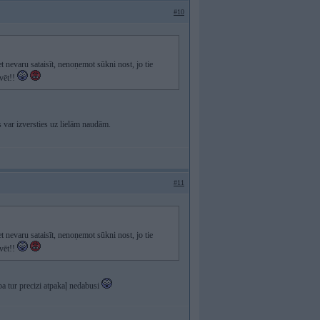
#10
t nevaru sataisīt, nenoņemot sūkni nost, jo tie
ūvēt!!
ks var izversties uz lielām naudām.
#11
t nevaru sataisīt, nenoņemot sūkni nost, jo tie
ūvēt!!
a tur precizi atpakaļ nedabusi