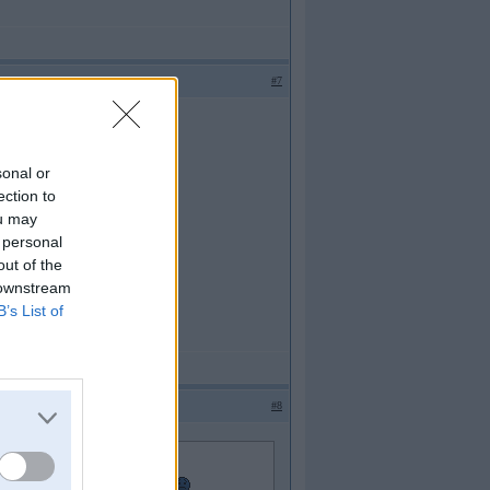
#7
 pareizi atkal uzlikt atpakaļ!!!
sonal or
ection to
ou may
 personal
out of the
 downstream
B’s List of
#8
ētu pareizi atkal uzlikt atpakaļ!!!