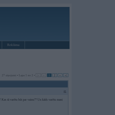
Reklāma
27 ziņojumi • Lapa 1 no 2 •
|«
«
1
2
»
»|
#1
t!! Kas tā varētu būt par vainu?? Un kāds varētu mani