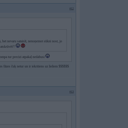
#12
, bet nevaru sataisīt, nenoņemot sūkni nost, jo
 atskrūvēt!!
kompa tur precizi atpakaļ nedabusi
s fāzes čuķ netur un ir iekritiens uz lieliem $$$$$$
#13