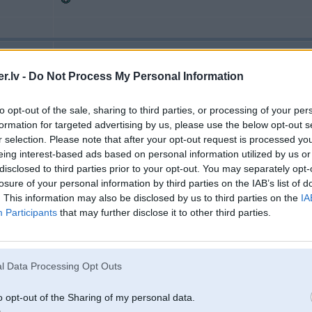
08. Apr 2009, 20:22
.lv -
Do Not Process My Personal Information
Vai kāds varētu pateikt, kas jāņem vērā noņemot degvielas sūkni, lai to varētu
to opt-out of the sale, sharing to third parties, or processing of your per
formation for targeted advertising by us, please use the below opt-out s
r selection. Please note that after your opt-out request is processed y
eing interest-based ads based on personal information utilized by us or
disclosed to third parties prior to your opt-out. You may separately opt-
losure of your personal information by third parties on the IAB’s list of
. This information may also be disclosed by us to third parties on the
IA
Participants
that may further disclose it to other third parties.
rio
08. Apr 2009, 20:47
l Data Processing Opt Outs
o opt-out of the Sharing of my personal data.
08 Apr 2009, 20:22:15 slidenais rakstīja:
Vai kāds varētu pateikt, kas jāņem vērā noņemot degvielas sūkni, lai to var