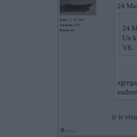
24 Mar
Kopš:
27. Jul 2006
Ziņojumi:
5824
24 M
Braucu ar:
Un k
V8.
agrega
uudens
ir ir vi
Offline