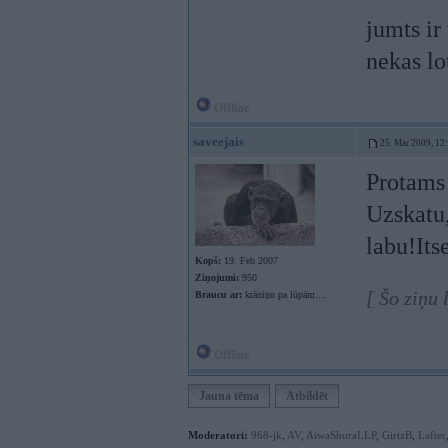
jumts ir
nekas lo
Offline
saveejais
25. Mar 2009, 12
Protams 
Uzskatu,
labu!Itse
Kopš:
19. Feb 2007
Ziņojumi:
950
[ Šo ziņu
Braucu ar:
krāniņu pa lūpām....
Offline
Jauna tēma
Atbildēt
Moderatori:
968-jk
,
AV
,
AiwaShuraLLP
,
GirtzB
,
Lafter