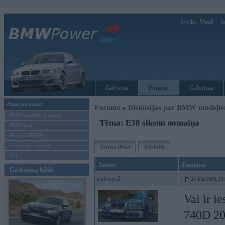
Sveiks,
Viesi!
Ie
Galvenā
Forums
Galerijas
Ziņas un raksti
Forums
»
Diskusijas par BMW modeļi
BMW modeļu jaunumi
Tēma: E38 siksnu nomaiņa
BMW testi
Mēneša BMW
Sērijveida tūnings
Jauna tēma
Atbildēt
Vel...
Autors
Ziņojums
Gadījuma bilde
raivers2
24. Mar 2009, 22
Vai ir i
740D 2