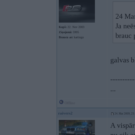
24 Mar
Ja neēs
Kopš:
22. Nov 2003
Ziņojumi:
5905
brauc 
Braucu ar:
kartingu
galvas b
----------
...
Offline
raivers2
24. Mar 2009, 23
A vispār