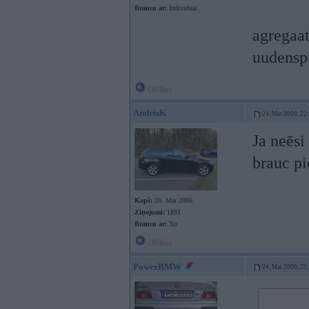
Braucu ar:
Individual
agregaat
uudenspu
Offline
AndrisK
24. Mar 2009, 22
Ja neēsi
brauc pi
Kopš:
20. Mar 2006
Ziņojumi:
1891
Braucu ar:
Xu
Offline
PowerBMW
24. Mar 2009, 22