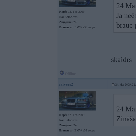
24 Mar
Kopš:
12. Feb 2009
Ja neēs
No:
Kalnciems
Ziņojumi:
24
brauc 
Braucu ar:
BMW e36 coupe
skaidrs
Offline
raivers2
24. Mar 2009, 22
24 Mar
Kopš:
12. Feb 2009
Zināša
No:
Kalnciems
Ziņojumi:
24
Braucu ar:
BMW e36 coupe