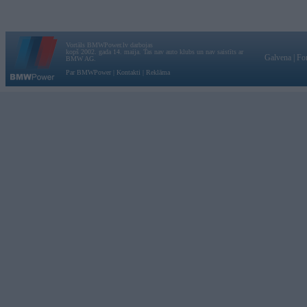
Vortāls BMWPower.lv darbojas
kopš 2002. gada 14. maija. Tas nav auto klubs un nav saistīts ar
Galvena
|
Fo
BMW AG.
Par BMWPower
|
Kontakti
|
Reklāma