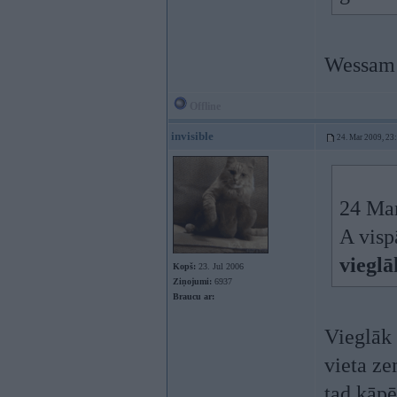
Wessam 
Offline
invisible
24. Mar 2009, 23
24 Mar
A vispā
vieglā
Kopš:
23. Jul 2006
Ziņojumi:
6937
Braucu ar:
Vieglāk 
vieta ze
tad kāpē