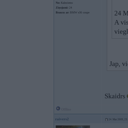
No:
Kalnciems
Ziņojumi:
24
24 M
Braucu ar:
BMW e36 coupe
A vis
viegl
Jap, v
Skaidrs
Offline
raivers2
24. Mar 2009, 23