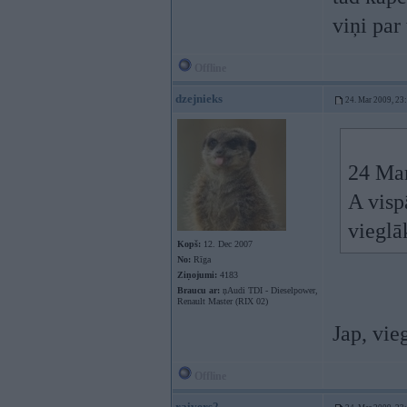
viņi pa
Offline
dzejnieks
24. Mar 2009, 23
24 Mar
A vispā
vieglā
Kopš:
12. Dec 2007
No:
Rīga
Ziņojumi:
4183
Braucu ar:
ņAudi TDI - Dieselpower,
Renault Master (RIX 02)
Jap, vie
Offline
raivers2