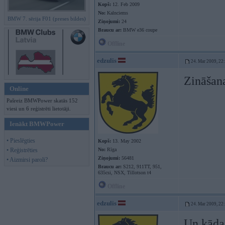
Kopš:
12. Feb 2009
No:
Kalnciems
BMW 7. sērija F01 (preses bildes)
Ziņojumi:
24
Braucu ar:
BMW e36 coupe
Offline
edzulis
24. Mar 2009, 22
Zināšana
Online
Pašreiz BMWPower skatās 152
viesi un 6 reģistrēti lietotāji.
Ienākt BMWPower
• Pieslēgties
Kopš:
13. May 2002
• Reģistrēties
No:
Rīga
Ziņojumi:
56481
• Aizmirsi paroli?
Braucu ar:
S212, 911TT, 951,
635csi, NSX, Tillotson t4
Offline
edzulis
24. Mar 2009, 22
Un kādas