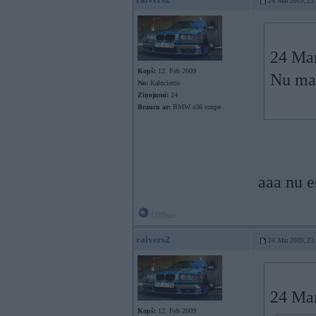
24. Mar 2009, 23
24 Mar
Kopš:
12. Feb 2009
Nu man
No:
Kalnciems
Ziņojumi:
24
Braucu ar:
BMW e36 coupe
aaa nu e
Offline
raivers2
24. Mar 2009, 23
24 Mar
Kopš:
12. Feb 2009