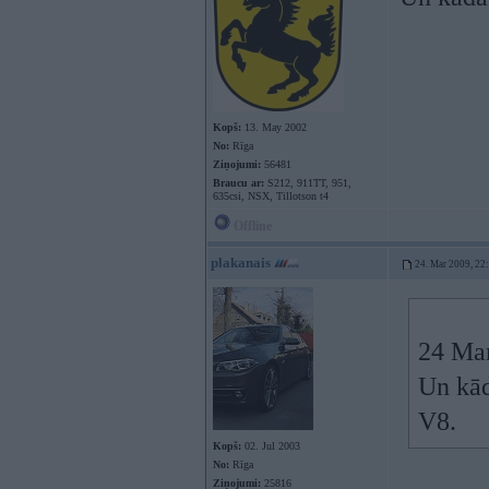
Kopš:
13. May 2002
No:
Rīga
Ziņojumi:
56481
Braucu ar:
S212, 911TT, 951,
635csi, NSX, Tillotson t4
Offline
plakanais
24. Mar 2009, 22
24 Mar
Un kād
V8.
Kopš:
02. Jul 2003
No:
Rīga
Ziņojumi:
25816