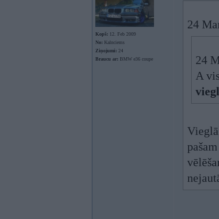
24 Mar
Kopš:
12. Feb 2009
No:
Kalnciems
Ziņojumi:
24
24 M
Braucu ar:
BMW e36 coupe
A vis
vieg
Vieglā
pašam 
vēlēša
nejaut