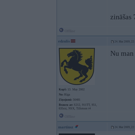
zināšas 
Offline
edzulis
24. Mar 2009, 22
Nu man a
Kopš:
13. May 2002
No:
Rīga
Ziņojumi:
56481
Braucu ar:
S212, 911TT, 951,
635csi, NSX, Tillotson t4
Offline
martinsz
24. Mar 2009, 22