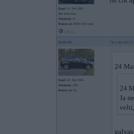
nu cik a
Kopš:
12. Feb 2009
No:
Kalnciems
Ziņojumi:
24
Braucu ar:
BMW e36 coupe
Offline
AndrisK
24. Mar 2009, 23
24 Mar
Kopš:
20. Mar 2006
Ziņojumi:
1891
24 M
Braucu ar:
Xu
Ja ne
velt
galvas