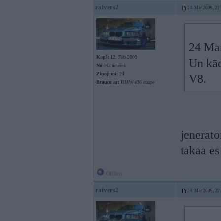
raivers2
24. Mar 2009, 22
24 Mar
Kopš:
12. Feb 2009
Un kād
No:
Kalnciems
Ziņojumi:
24
V8.
Braucu ar:
BMW e36 coupe
jenerato
takaa es
Offline
raivers2
24. Mar 2009, 22