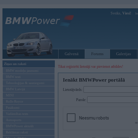
Sveiks,
Viesi!
Ie
Galvenā
Forums
Galerijas
Ziņas un raksti
Tikai reģistrēti lietotāji var pievienot atbildes!
BMW modeļu jaunumi
BMW testi
Ienākt BMWPower portālā
Tehnoloģijas & sasniegumi
BMW Latvijā
Lietotājvārds:
MINI
Parole:
Rolls-Royce
Pasākumi
Vadāmības tests
Autosports
BMWPower aktuāli
Reklāmas raksti