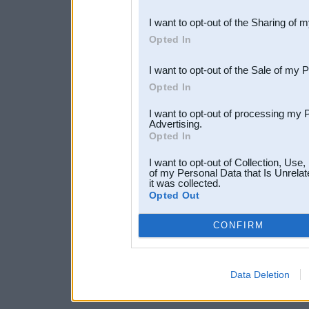
also be disclosed by us to 
I want to opt-out of the Sharing of 
Downstream Participants
th
Opted In
third parties.
I want to opt-out of the Sale of my 
Opted In
I want to opt-out of processing my 
Advertising.
Opted In
I want to opt-out of Collection, Use
of my Personal Data that Is Unrelat
it was collected.
Opted Out
CONFIRM
Data Deletion