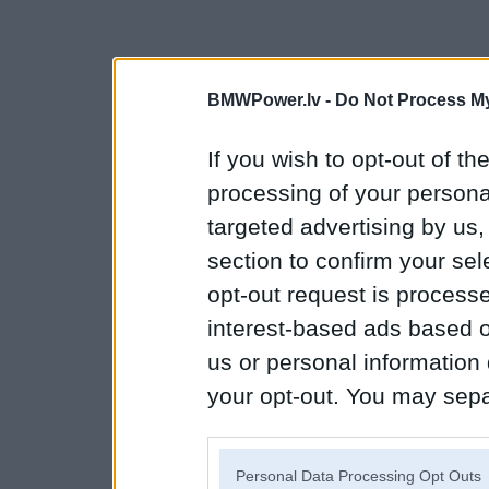
BMWPower.lv -
Do Not Process My
If you wish to opt-out of the
processing of your personal
targeted advertising by us
section to confirm your sel
opt-out request is proces
interest-based ads based o
us or personal information d
your opt-out. You may separ
disclosure of your personal
IAB’s list of downstream pa
Personal Data Processing Opt Outs