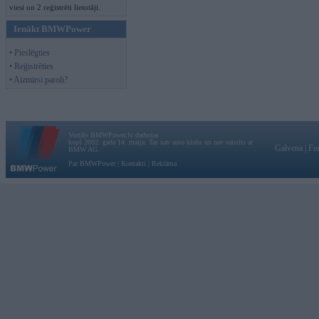
viesi un 2 reģistrēti lietotāji.
Ienākt BMWPower
• Pieslēgties
• Reģistrēties
• Aizmirsi paroli?
Vortāls BMWPower.lv darbojas
kopš 2002. gada 14. maija. Tas nav auto klubs un nav saistīts ar
Galvena
|
Fo
BMW AG.
Par BMWPower
|
Kontakti
|
Reklāma