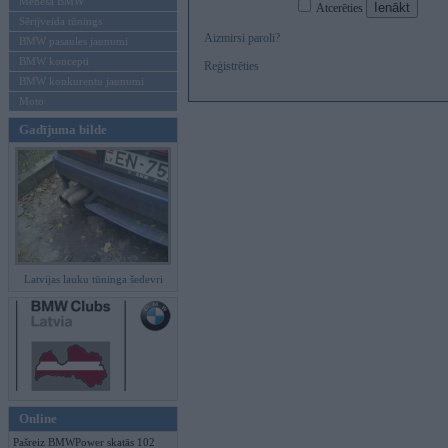
Mēneša BMW
Atcerēties
Sērijveida tūnings
Aizmirsi paroli?
BMW pasaules jaunumi
BMW koncepti
Reģistrēties
BMW konkurentu jaunumi
Moto
Gadījuma bilde
Latvijas lauku tūninga šedevri
Online
Pašreiz BMWPower skatās 102