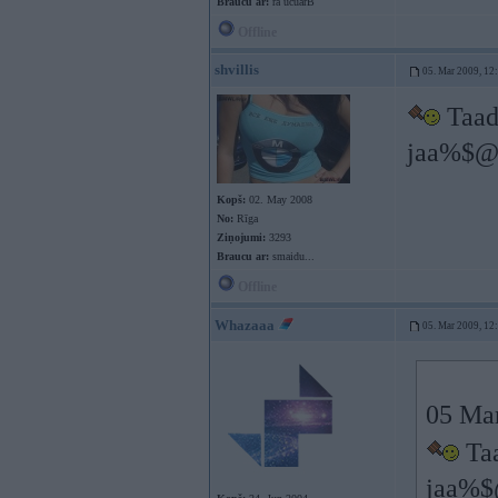
Braucu ar:
ra ucuarB
Offline
shvillis
05. Mar 2009, 12
Taadi
jaa%$@a
Kopš:
02. May 2008
No:
Rīga
Ziņojumi:
3293
Braucu ar:
smaidu...
Offline
Whazaaa
05. Mar 2009, 12
05 Mar
Taa
jaa%$