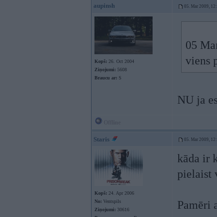
aupinsh
05. Mar 2009, 12
05 Mar
viens 
Kopš:
26. Oct 2004
Ziņojumi:
5608
Braucu ar:
S
NU ja es
Offline
Staris
05. Mar 2009, 12
kāda ir 
pielaist 
Kopš:
24. Apr 2006
No:
Ventspils
Pamēri a
Ziņojumi:
30616