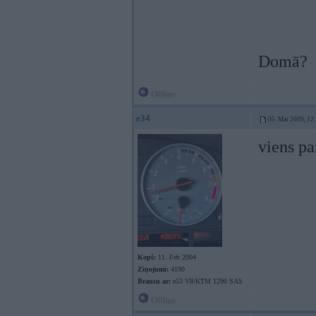
Domā?
Offline
e34
05. Mar 2009, 12
viens pa
Kopš:
11. Feb 2004
Ziņojumi:
4190
Braucu ar:
e53 V8/KTM 1290 SAS
Offline