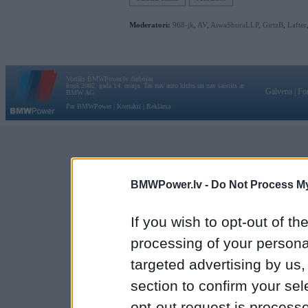
Moderatori:
968-jk
,
AV
,
AiwaShuraLLP
,
GirtzB
,
Lafter
Vortāls BMWPower.lv darbojas
kopš 2002. gada 14. maija. Tas nav auto klubs un nav saistīts ar
Galvena
|
Fo
BMW AG.
Par BMWPower
|
Kontakti
|
Reklāma
BMWPower.lv -
Do Not Process My
If you wish to opt-out of the
processing of your personal
targeted advertising by us
section to confirm your sel
opt-out request is proces