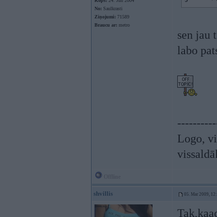
Kopš:
24. Jun 2004
No:
Saulkrasti
Ziņojumi:
71589
Braucu ar:
metro
sen jau 
labo pa
----------
Logo, vi
vissaldā
Offline
shvillis
05. Mar 2009, 12
Tak,kaad