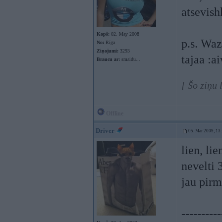
atsevish
Kopš:
02. May 2008
p.s. Waz
No:
Rīga
Ziņojumi:
3293
tajaa :ai
Braucu ar:
smaidu...
[ Šo ziņu 
Offline
Driver
05. Mar 2009, 13
lien, lie
nevelti 
jau pirm
----------