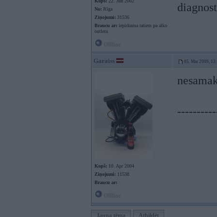
Kopš:
22. Jun 2002
diagnost
No:
Rīga
Ziņojumi:
31536
Braucu ar:
iepirkuma ratiem pa alko
outletu
Offline
Garaiss
05. Mar 2009, 13
nesamaks
----------
Kopš:
10. Apr 2004
Ziņojumi:
11538
Braucu ar:
Offline
Jauna tēma
Atbildēt