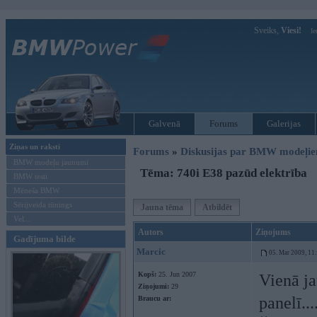
Sveiks,
Viesi!
Ie
Galvenā
Forums
Galerijas
Ziņas un raksti
Forums
»
Diskusijas par BMW modeļi
BMW modeļu jaunumi
Tēma: 740i E38 pazūd elektrība
BMW testi
Mēneša BMW
Sērijveida tūnings
Jauna tēma
Atbildēt
Vel...
Autors
Ziņojums
Gadījuma bilde
Marcic
05. Mar 2009, 11
Kopš:
25. Jun 2007
Vienā ja
Ziņojumi:
29
panelī..
Braucu ar: