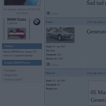
Šad tad 
No pelniem atdzimis E36 M3 GT
Individual
Offline
Emix
05. Mar 2009, 11
Ģenerat
Online
Kopš:
01. Apr 2007
No:
Rīga
Pašreiz BMWPower skatās 195
Ziņojumi:
103
viesi un 5 reģistrēti lietotāji.
Braucu ar:
535d
Ienākt BMWPower
Offline
• Pieslēgties
Marcic
05. Mar 2009, 12
• Reģistrēties
• Aizmirsi paroli?
Kopš:
25. Jun 2007
Ziņojumi:
29
Braucu ar:
05 Mar
Ģenera