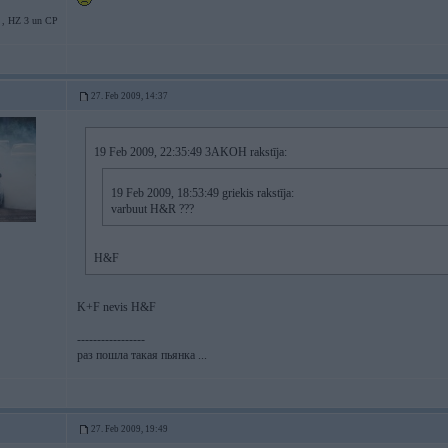
 HZ 3 un CP
27. Feb 2009, 14:37
19 Feb 2009, 22:35:49 3AKOH rakstīja:
19 Feb 2009, 18:53:49 griekis rakstīja:
varbuut H&R ???
H&F
K+F nevis H&F
-----------------
раз пошла такая пьянка ...
27. Feb 2009, 19:49