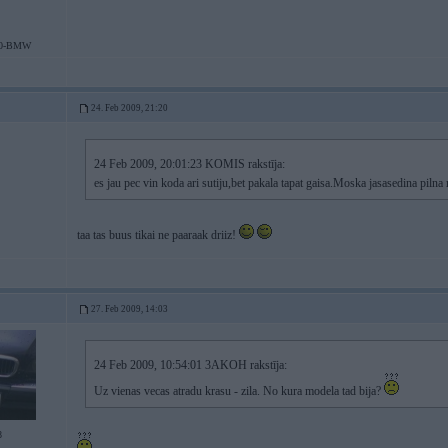
30-BMW
24. Feb 2009, 21:20
24 Feb 2009, 20:01:23 KOMIS rakstīja:
es jau pec vin koda ari sutiju,bet pakala tapat gaisa.Moska jasasedina piln
taa tas buus tikai ne paaraak driiz!
27. Feb 2009, 14:03
24 Feb 2009, 10:54:01 3AKOH rakstīja:
Uz vienas vecas atradu krasu - zila. No kura modela tad bija?
8