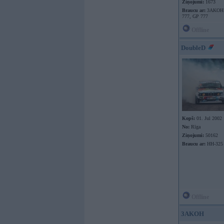
Ziņojumi:
1673
Braucu ar:
3AKOH ,
777, GP 777
Offline
DoubleD
Kopš:
01. Jul 2002
No:
Rīga
Ziņojumi:
50162
Braucu ar:
HH-325
Offline
3AKOH