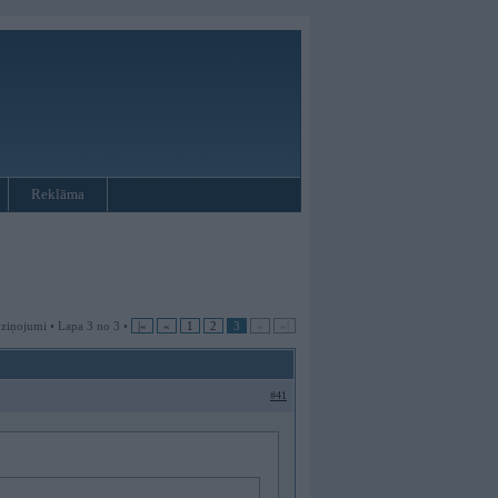
Reklāma
 ziņojumi • Lapa 3 no 3 •
|«
«
1
2
3
»
»|
#41