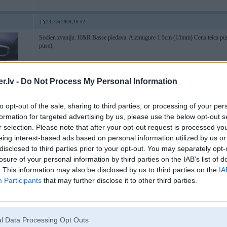
23. Feb 2009, 16:52
Sodien zvaniju. H&R Basse piedava. Aizmugure 1.5cm (15mm) Cena teica puse 
puse).
.lv -
Do Not Process My Personal Information
8
 HZ 3 un CP
to opt-out of the sale, sharing to third parties, or processing of your per
formation for targeted advertising by us, please use the below opt-out s
r selection. Please note that after your opt-out request is processed y
eing interest-based ads based on personal information utilized by us or
23. Feb 2009, 16:57
disclosed to third parties prior to your opt-out. You may separately opt-
paldies par info!
losure of your personal information by third parties on the IAB’s list of
. This information may also be disclosed by us to third parties on the
IA
Participants
that may further disclose it to other third parties.
l Data Processing Opt Outs