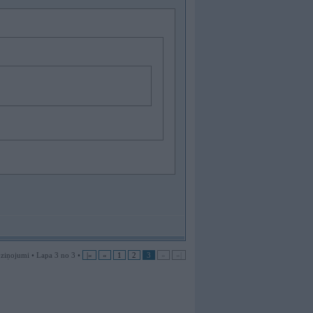
 ziņojumi • Lapa 3 no 3 •
|«
«
1
2
3
»
»|