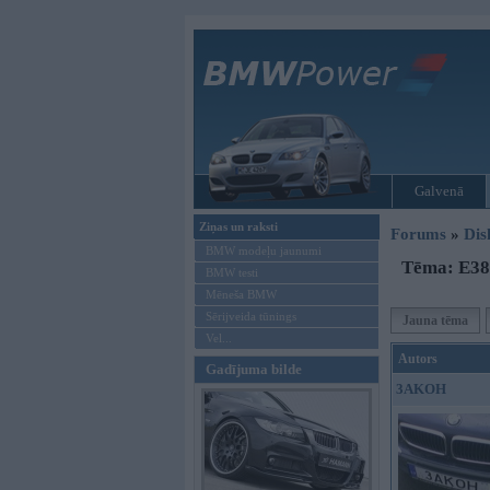
Galvenā
Ziņas un raksti
Forums
»
Dis
BMW modeļu jaunumi
Tēma: E38 
BMW testi
Mēneša BMW
Sērijveida tūnings
Jauna tēma
Vel...
Autors
Gadījuma bilde
3AKOH