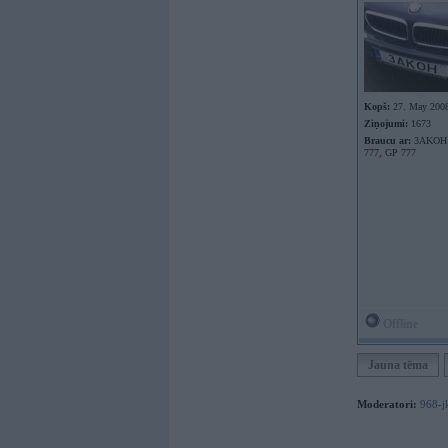
Kopš:
27. May 200
Ziņojumi:
1673
Braucu ar:
3AKOH ,
777, GP 777
Offline
Jauna tēma
Moderatori:
968-j