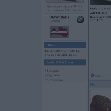
Hamann pārveidojumi BMW 3.
Kopš:
27. May 200
sērijas sedanam E90 ar M paketi
Ziņojumi:
1673
Braucu ar:
3AKOH ,
777, GP 777
Online
Pašreiz BMWPower skatās 135
viesi un 3 reģistrēti lietotāji.
Ienākt BMWPower
• Pieslēgties
• Reģistrēties
Offline
• Aizmirsi paroli?
Abu