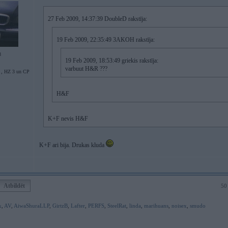
27 Feb 2009, 14:37:39 DoubleD rakstīja:
19 Feb 2009, 22:35:49 3AKOH rakstīja:
8
19 Feb 2009, 18:53:49 griekis rakstīja:
varbuut H&R ???
 HZ 3 un CP
H&F
K+F nevis H&F
K+F ari bija. Drukas kluda
Atbildēt
50
k
,
AV
,
AiwaShuraLLP
,
GirtzB
,
Lafter
,
PERFS
,
SteelRat
,
linda
,
marihuans
,
noisex
,
smudo