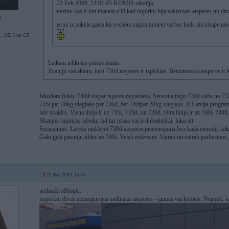
21 Feb 2009, 11:01:05 KOMIS rakstīja:
nezinu kas ir,bet manam e38 kad nopirku bija saluzusas atsperes un die
8
te nu ir pakala gaisa ka vecjiem zigula tuniem.varbut kads zin kkape,
 HZ 3 un CP
Laikam ieliki tas pastiprinatas.
Zvaniju vairakiem, tiesi 730d atsperes ir izpirktas. Benzinnieku atsperes 
Izkodam fisku. 730d vispar tsperes nepiedava. Sensona tirgo 730d vieta no 735i,
735i par 20kg vieglaks par 730d, bet 740ipar 20kg vieglaks. Ir Latvija program
nav skaidrs. Viena linija ir uz 735i, 735iL un 730d. Otra linija ir uz 740i, 740
Skatijos rupnicas tabulu, tad tur prasa vai ir dubultstikli, luka utt.
Secinajums: Latvija meklejot 730d atsperes piemerojama hvz kada metode, lai
Galu gala pasutiju tikko no 740i. Velak redzesim. Vairak un vairak parliecinos, 
23. Feb 2009, 15:54
nedaudz offtopic:
nopirkšu divas aizmugurejas sedinatas atsperes - jaunas vai lietotas. Nepatik, k