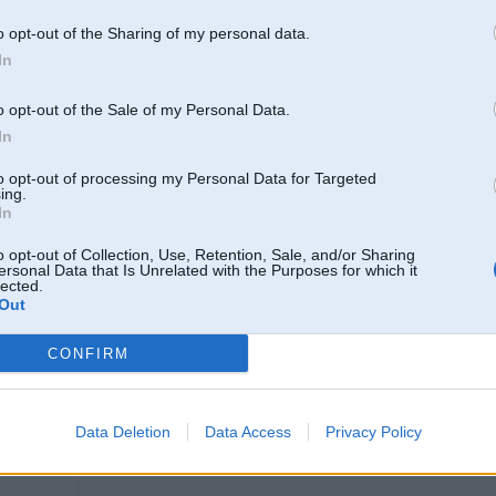
o opt-out of the Sharing of my personal data.
In
24. Feb 2009, 10:54
o opt-out of the Sale of my Personal Data.
In
Uz vienas vecas atradu krasu - zila. No kura modela tad bija?
to opt-out of processing my Personal Data for Targeted
ing.
In
8
o opt-out of Collection, Use, Retention, Sale, and/or Sharing
ersonal Data that Is Unrelated with the Purposes for which it
 HZ 3 un CP
lected.
Out
CONFIRM
24. Feb 2009, 20:01
es jau pec vin koda ari sutiju,bet pakala tapat gaisa.Moska jasasedina pilna m
Data Deletion
Data Access
Privacy Policy