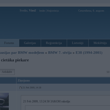
Sveiks,
Viesi!
|
Ceturtdiena, 6. augusts
Ienākt
Reģistrācija
Forums
Galerijas
Reģistrācija
Lietotāji
Meklētājs
kusijas par BMW modeļiem
»
BMW 7. sērija
»
E38 (1994-2001)
cietāka piekare
Atbildēt
50
Ziņojums
23. Feb 2009, 14:58
21 Feb 2009, 13:24:50 3AKOH rakstīja: