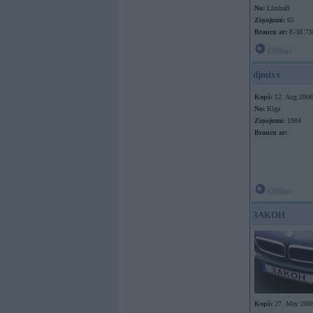
No:
Limbaži
Ziņojumi:
65
Braucu ar:
E-38 7
Offline
djmixx
Kopš:
12. Aug 2008
No:
Rīga
Ziņojumi:
1984
Braucu ar:
Offline
3AKOH
Kopš:
27. May 200