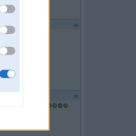
#45
#46
asina un javizinas kamer piesezas?