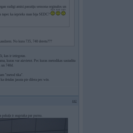
zgan sudigi amisi.pasutiju sensona orginalos un
mos tapec ka ieprieks man bija SEDC?
ir kaudzem. No kura 735, 740 deretu???
 kas ir iztirgotas.
ma, kuras var aizvietot. Pec kuras metodikas sastadita
iL un 740d.
kam "metod tika".
ka detalas jasuta pie dilera pec win.
#42
a pakaļa ir augstaka par purnu.