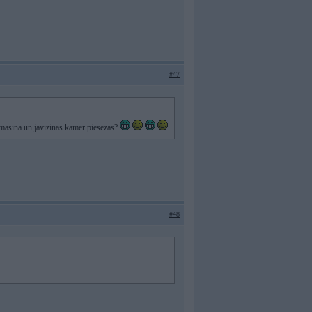
#47
a masina un javizinas kamer piesezas?
#48