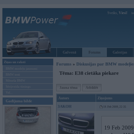
Sveiks,
Viesi!
Ie
Galvenā
Forums
Galerijas
Ziņas un raksti
Forums
»
Diskusijas par BMW modeļi
BMW modeļu jaunumi
Tēma: E38 cietāka piekare
BMW testi
Mēneša BMW
Sērijveida tūnings
Jauna tēma
Atbildēt
Vel...
Autors
Ziņojums
Gadījuma bilde
3AKOH
19. Feb 2009, 22:35
19 Feb 2009, 