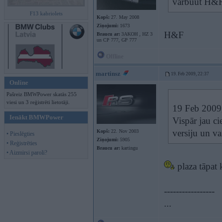
varbuut H&R
F13 kabriolets
Kopš:
27. May 2008
Ziņojumi:
1673
H&F
Braucu ar:
3AKOH , HZ 3
un CP 777, GP 777
Offline
martinsz
19. Feb 2009, 22:37
Online
Pašreiz BMWPower skatās 255
viesi un 3 reģistrēti lietotāji.
19 Feb 2009, 
Ienākt BMWPower
Vispār jau ci
versiju un v
Kopš:
22. Nov 2003
• Pieslēgties
Ziņojumi:
5905
• Reģistrēties
Braucu ar:
kartingu
• Aizmirsi paroli?
plaza tāpat
-----------------
...