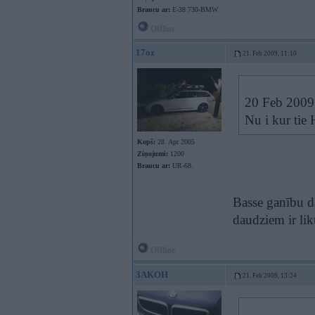
Braucu ar:
E-38 730-BMW
Offline
17oz
21. Feb 2009, 11:10
20 Feb 2009
Nu i kur ti
Kopš:
28. Apr 2005
Ziņojumi:
1200
Braucu ar:
UR-68.
Basse ganību 
daudziem ir lik
Offline
3AKOH
21. Feb 2009, 13:24