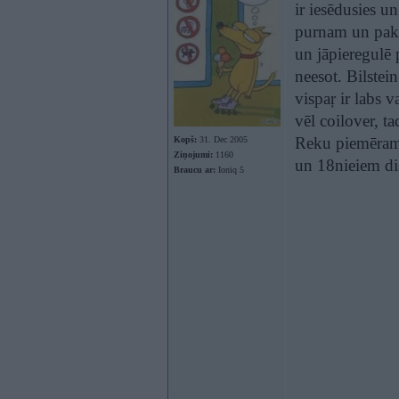
ir iesēdusies un
purnam un pakaļ
un jāpieregulē 
neesot. Bilste
vispaŗ ir labs v
vēl coilover, ta
Reku piemēram 
Kopš:
31. Dec 2005
Ziņojumi:
1160
un 18nieiem di
Braucu ar:
Ioniq 5