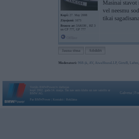
Masinai stavot 
vel neesmu sodie
Kopš:
27. May 2008
tikai sagadisana
Ziņojumi:
1673
Braucu ar:
3AKOH , HZ 3
un CP 777, GP 777
Offline
Jauna tēma
Atbildēt
Moderatori:
968-jk
,
AV
,
AiwaShuraLLP
,
GirtzB
,
Lafter
Vortāls BMWPower.lv darbojas
kopš 2002. gada 14. maija. Tas nav auto klubs un nav saistīts ar
Galvena
|
Fo
BMW AG.
Par BMWPower
|
Kontakti
|
Reklāma