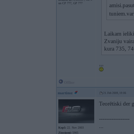
un CP 777, GP 777
amisi.pasut
tuniem.var
Laikam ieliki
Zvaniju vaira
kura 735, 74
Offline
martinsz
21. Feb 2009, 19:06
Teorētiski der
-----------------
...
Kopš:
22. Nov 2003
Ziņojumi:
5905