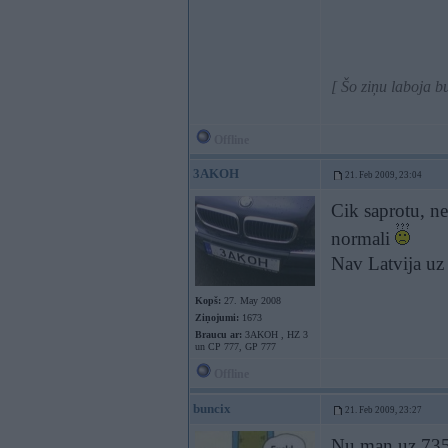
[ Šo ziņu laboja b
Offline
3AKOH
21. Feb 2009, 23:04
Cik saprotu, ne
normali
Nav Latvija uz 
Kopš:
27. May 2008
Ziņojumi:
1673
Braucu ar:
3AKOH , HZ 3
un CP 777, GP 777
Offline
buncix
21. Feb 2009, 23:27
Nu man uz 735i