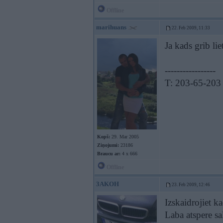
Offline
marihuans
22. Feb 2009, 11:33
Ja kads grib l
-----------------
T: 203-65-203
Kopš:
29. Mar 2005
Ziņojumi:
23186
Braucu ar:
4 x 666
Offline
3AKOH
23. Feb 2009, 12:46
Izskaidrojiet ka
Laba atspere sa