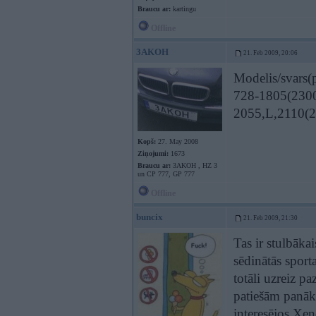
Braucu ar:
kartingu
Offline
3AKOH
21. Feb 2009, 20:06
Modelis/svars(p
728-1805(2300
2055,L,2110(2
Kopš:
27. May 2008
Ziņojumi:
1673
Braucu ar:
3AKOH , HZ 3
un CP 777, GP 777
Offline
buncix
21. Feb 2009, 21:30
Tas ir stulbāka
sēdinātās sport
totāli uzreiz pa
patiešām panākt
interesējos Xe