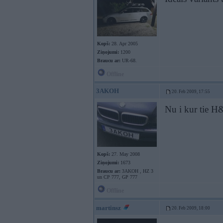
Kopš:
28. Apr 2005
Ziņojumi:
1200
Braucu ar:
UR-68.
Offline
3AKOH
20. Feb 2009, 17:55
Nu i kur tie 
Kopš:
27. May 2008
Ziņojumi:
1673
Braucu ar:
3AKOH , HZ 3
un CP 777, GP 777
Offline
martinsz
20. Feb 2009, 18:00