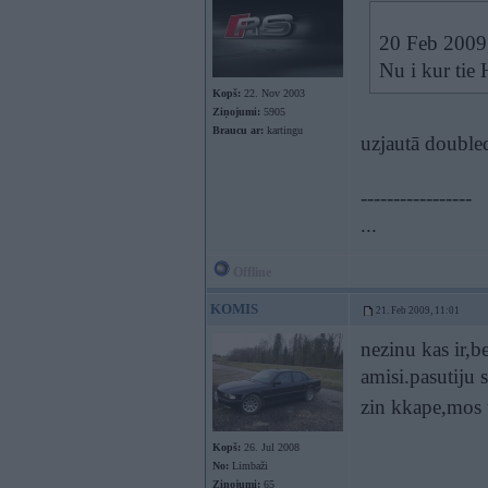
20 Feb 2009
Nu i kur ti
Kopš:
22. Nov 2003
Ziņojumi:
5905
Braucu ar:
kartingu
uzjautā doubl
-----------------
...
Offline
KOMIS
21. Feb 2009, 11:01
nezinu kas ir,b
amisi.pasutiju 
zin kkape,mos 
Kopš:
26. Jul 2008
No:
Limbaži
Ziņojumi:
65