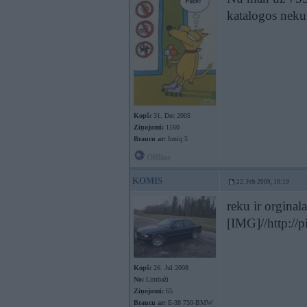
katalogos nekur
Kopš:
31. Dec 2005
Ziņojumi:
1160
Braucu ar:
Ioniq 5
Offline
KOMIS
22. Feb 2009, 10:19
reku ir orginala
[IMG]//http:
Kopš:
26. Jul 2008
No:
Limbaži
Ziņojumi:
65
Braucu ar:
E-38 730-BMW