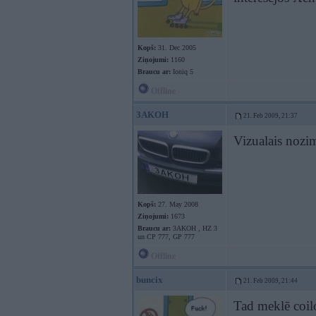
Kopš:
31. Dec 2005
Ziņojumi:
1160
Braucu ar:
Ioniq 5
Offline
3AKOH
21. Feb 2009, 21:37
Vizualais nozim
Kopš:
27. May 2008
Ziņojumi:
1673
Braucu ar:
3AKOH , HZ 3
un CP 777, GP 777
Offline
buncix
21. Feb 2009, 21:44
Tad meklē coilo