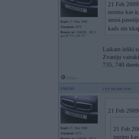
21 Feb 2009
nezinu kas i
amisi.pasutij
Kopš:
27. May 2008
Ziņojumi:
1673
kads zin kka
Braucu ar:
3AKOH , HZ 3
un CP 777, GP 777
Laikam ieliki ta
Zvaniju vairaki
735, 740 deret
Offline
3AKOH
21. Feb 2009, 19:00
21 Feb 2009
21 Feb 20
Kopš:
27. May 2008
Ziņojumi:
1673
nezinu kas
Braucu ar:
3AKOH , HZ 3