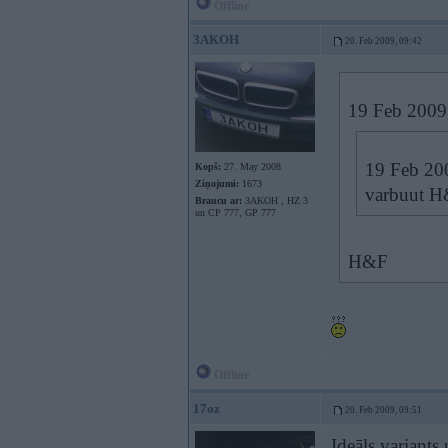
Offline
3AKOH
20. Feb 2009, 09:42
19 Feb 2009
19 Feb 200
Kopš:
27. May 2008
Ziņojumi:
1673
varbuut H
Braucu ar:
3AKOH , HZ 3
un CP 777, GP 777
H&F
Offline
17oz
20. Feb 2009, 09:51
Ideāls variants