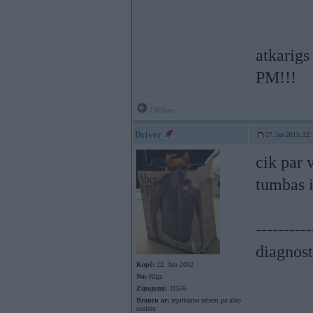
atkarigs
PM!!!
Offline
Driver
27. Jan 2015, 22:
cik par 
tumbas 
----------
diagnost
Kopš:
22. Jun 2002
No:
Rīga
Ziņojumi:
31536
Braucu ar:
iepirkuma ratiem pa alko
outletu