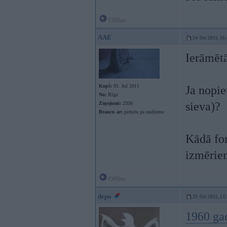
Offline
AAE
24. Oct 2015, 16
Ierāmētā
Kopš:
01. Jul 2011
Ja nopie
No:
Rīga
sieva)?
Ziņojumi:
2356
Braucu ar:
pirkstu pa rasējumu
Kādā for
izmērie
Offline
depo
29. Oct 2015, 13
1960 ga