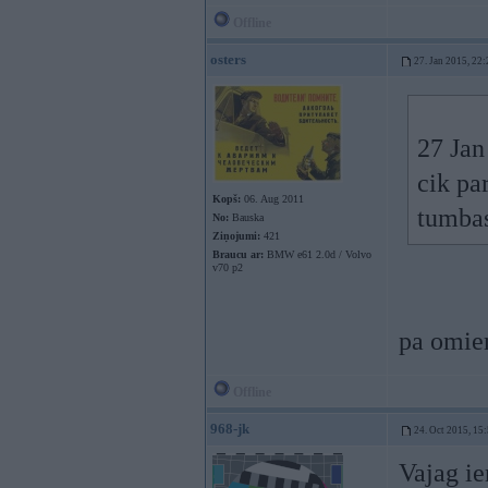
Offline
osters
27. Jan 2015, 22:
27 Jan
cik pa
Kopš:
06. Aug 2011
tumbas
No:
Bauska
Ziņojumi:
421
Braucu ar:
BMW e61 2.0d / Volvo
v70 p2
pa omiem
Offline
968-jk
24. Oct 2015, 15
Vajag ie