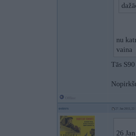
dažā
nu kat
vaina
Tās S90 
Nopirkšu
Offline
osters
27. Jan 2015, 22:
26 Jan