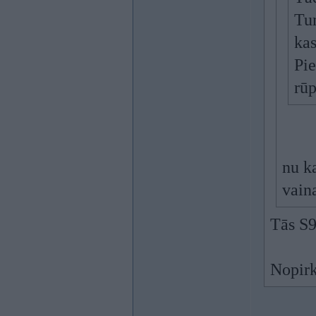
Tum
kas
Pi
rūp
nu ka
vain
Tās S9
Nopirk