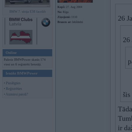
Kopš:
27. Aug 2004
BMW 7. sērija E38 facelift
No:
Rīga
26 J
Ziņojumi:
1110
Braucu ar:
Iekšdedzi
26 
Online
p
Pašreiz BMWPower skatās 174
viesi un 6 reģistrēti lietotāji.
Ienākt BMWPower
• Pieslēgties
• Reģistrēties
šis
• Aizmirsi paroli?
Tāda
Tumba
ir d