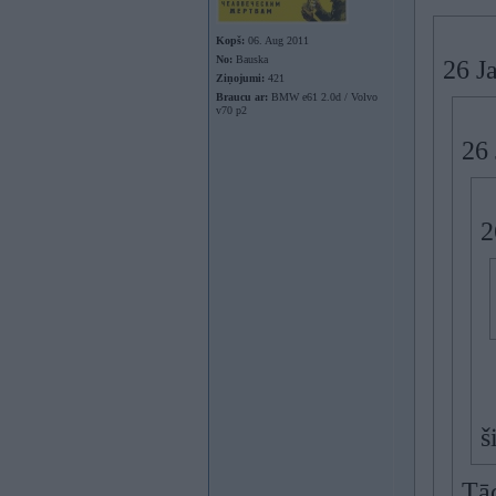
Kopš:
06. Aug 2011
No:
Bauska
26 Ja
Ziņojumi:
421
Braucu ar:
BMW e61 2.0d / Volvo
v70 p2
26 
2
š
Tād