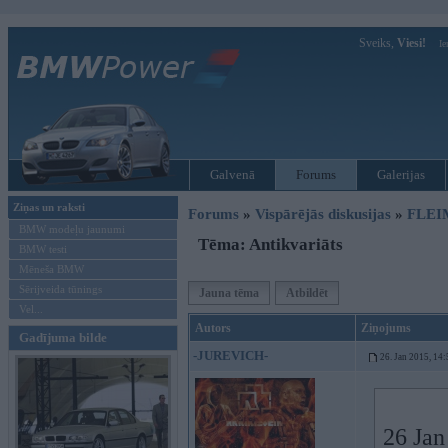
Sveiks,
Viesi!
Ie
Galvenā
Forums
Galerijas
Ziņas un raksti
Forums
»
Vispārējās diskusijas
»
FLEI
BMW modeļu jaunumi
Tēma: Antikvariāts
BMW testi
Mēneša BMW
Sērijveida tūnings
Jauna tēma
Atbildēt
Vel...
Autors
Ziņojums
Gadījuma bilde
-JUREVICH-
26. Jan 2015, 14:
26 Jan