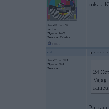
rokās. K
Kopš:
08. Dec 2013
No:
Rīga
Ziņojumi:
14076
Braucu ar:
30niekiem
Offline
add
24. Oct 2015, 16
Kopš:
27. Nov 2011
Ziņojumi:
2094
Braucu ar:
24 Oct
Vajag 
rāmētā
Pie rāmē