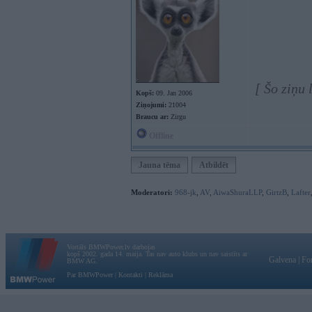
[ Šo ziņu
Kopš:
09. Jan 2006
Ziņojumi:
21004
Braucu ar:
Zirgu
Offline
Jauna tēma
Atbildēt
Moderatori:
968-jk
,
AV
,
AiwaShuraLLP
,
GirtzB
,
Lafter
Vortāls BMWPower.lv darbojas
kopš 2002. gada 14. maija. Tas nav auto klubs un nav saistīts ar
Galvena
|
Fo
BMW AG.
Par BMWPower
|
Kontakti
|
Reklāma