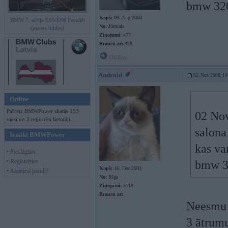
bmw 32
Kopš:
09. Aug 2008
BMW 7. sērija E65/E66 Facelift
No:
Jūrmala
(preses bildes)
Ziņojumi:
477
Braucu ar:
328
Offline
Android
02. Nov 2008, 14
Online
Pašreiz BMWPower skatās 153
02 Nov
viesi un 3 reģistrēti lietotāji.
salona
Ienākt BMWPower
kas va
• Pieslēgties
• Reģistrēties
bmw 3
Kopš:
16. Dec 2003
• Aizmirsi paroli?
No:
Rīga
Ziņojumi:
5118
Braucu ar:
Neesmu r
3 ātrumu