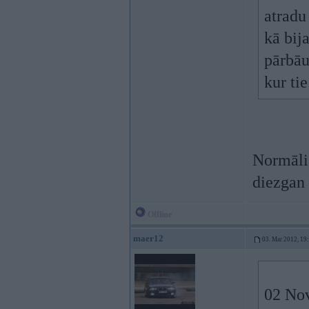
atradu
kā bij
pārbāu
kur tie
Normāli 
diezgan 
Offline
maer12
03. Mar 2012, 19
02 Nov