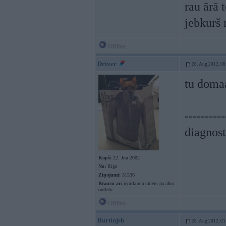
rau ārā 
jebkurš
Offline
Driver
28. Aug 2012, 00
tu domaa
----------
diagnost
Kopš:
22. Jun 2002
No:
Rīga
Ziņojumi:
31536
Braucu ar:
iepirkuma ratiem pa alko
outletu
Offline
Burtinjsh
28. Aug 2012, 01