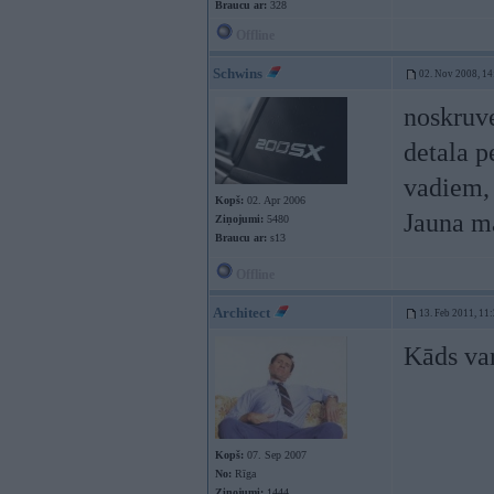
Braucu ar:
328
Offline
Schwins
02. Nov 2008, 14
noskruve
detala p
vadiem, 
Kopš:
02. Apr 2006
Jauna m
Ziņojumi:
5480
Braucu ar:
s13
Offline
Architect
13. Feb 2011, 11
Kāds var
Kopš:
07. Sep 2007
No:
Rīga
Ziņojumi:
1444