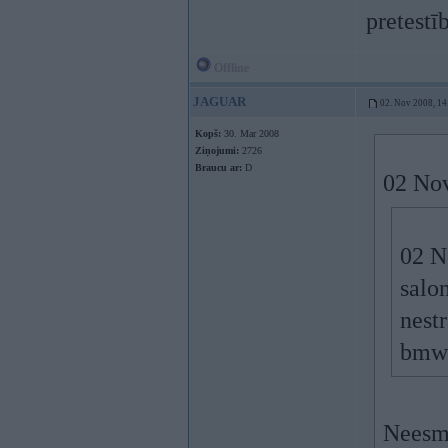
pretestī
Offline
JAGUAR
02. Nov 2008, 14
Kopš:
30. Mar 2008
Ziņojumi:
2726
Braucu ar:
D
02 Nov
02 N
salon
nest
bmw 
Neesmu