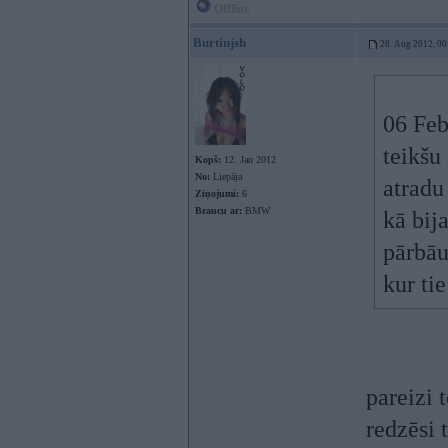
Offline
Burtinjsh
28. Aug 2012, 00
06 Feb
teikšu 
Kopš:
12. Jan 2012
No:
Liepāja
atradu
Ziņojumi:
6
Braucu ar:
BMW
kā bij
pārbāu
kur tie
pareizi 
redzēsi 