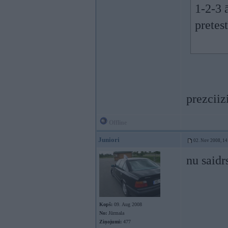
1-2-3 
pretes
prezciizi
Offline
Juniori
02. Nov 2008, 14
nu saidr
Kopš:
09. Aug 2008
No:
Jūrmala
Ziņojumi:
477