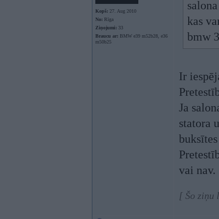
salona
Kopš:
27. Aug 2010
kas va
No:
Rīga
Ziņojumi:
33
bmw 3
Braucu ar:
BMW e39 m52b28, e36
m50b25
Ir iespē
Pretestī
Ja salon
statora 
buksītes
Pretestī
vai nav.
[ Šo ziņu