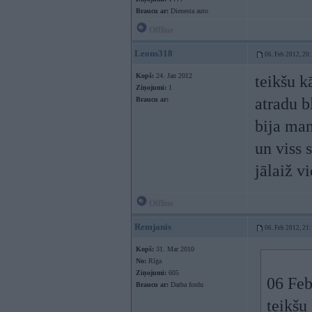
Braucu ar:
Dienesta auto
Offline
Leons318
06. Feb 2012, 20
Kopš:
24. Jan 2012
teikšu k
Ziņojumi:
1
atradu b
Braucu ar:
bija man
un viss 
jālaiž vi
Offline
Remjanis
06. Feb 2012, 21
Kopš:
31. Mar 2010
No:
Rīga
Ziņojumi:
605
06 Feb
Braucu ar:
Darba fordu
teikšu 