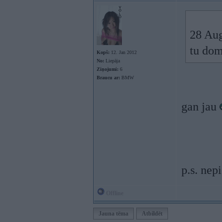
28 Aug
tu dom
Kopš:
12. Jan 2012
No:
Liepāja
Ziņojumi:
6
Braucu ar:
BMW
gan jau
p.s. nep
Offline
Jauna tēma
Atbildēt