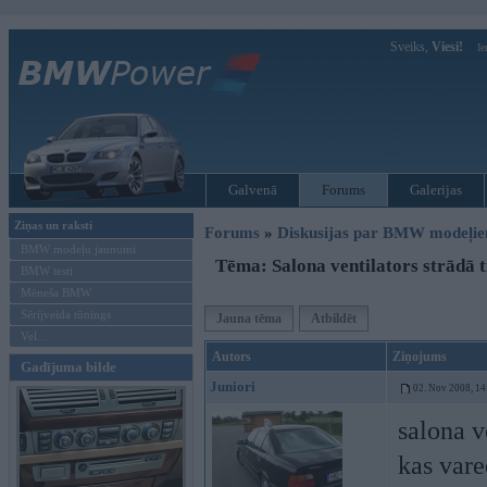
Sveiks,
Viesi!
Ie
Galvenā
Forums
Galerijas
Ziņas un raksti
Forums
»
Diskusijas par BMW modeļi
BMW modeļu jaunumi
Tēma: Salona ventilators strādā 
BMW testi
Mēneša BMW
Sērijveida tūnings
Jauna tēma
Atbildēt
Vel...
Autors
Ziņojums
Gadījuma bilde
Juniori
02. Nov 2008, 14
salona v
kas vare