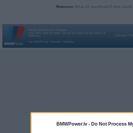
Moderatori:
968-jk
,
AV
,
AiwaShuraLLP
,
Bude
,
GirtzB
,
Vortāls BMWPower.lv darbojas
kopš 2002. gada 14. maija. Tas nav auto klubs un nav saistīts ar
Galvena
|
Fo
BMW AG.
Par BMWPower
|
Kontakti
|
Reklāma
BMWPower.lv -
Do Not Process My