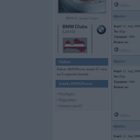
Offline
djmixx
BMW 6. sērijas Coupe
Kopš:
12. Aug 2008
No:
Rīga
Ziņojumi:
1984
Braucu ar:
Offline
djmixx
Online
Pašreiz BMWPower skatās 97 viesi
Kopš:
12. Aug 2008
un 6 reģistrēti lietotāji.
No:
Rīga
Ziņojumi:
1984
Ienākt BMWPower
Braucu ar:
• Pieslēgties
• Reģistrēties
• Aizmirsi paroli?
Offline
djmixx
Kopš:
12. Aug 2008