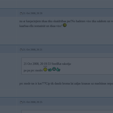
21. Oct 2008, 20:20
nu ar kasjacinjiem itkaa tiku skaidriibaa jau!No hadenes viss tika salabots un v
kaarbaa ellu nomainiit un itkaa viss!
21. Oct 2008, 20:21
21 Oct 2008, 20:19:53 SteelRat rakstīja:
pa pa prc modei
prc mode tas ir kas???Cip tik daudz hroma lai zaljas kraasas uz mashiinas nep
21. Oct 2008, 20:25