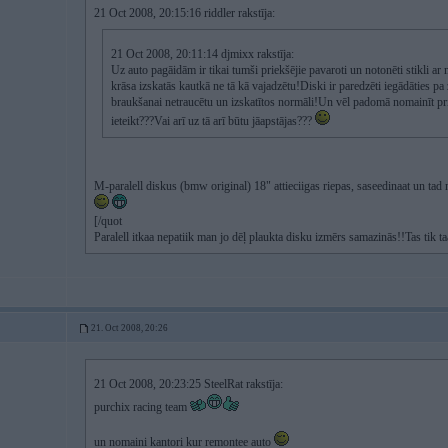
21 Oct 2008, 20:15:16 riddler rakstīja:
21 Oct 2008, 20:11:14 djmixx rakstīja:
Uz auto pagāidām ir tikai tumši priekšējie pavaroti un notonēti stikli ar
krāsa izskatās kautkā ne tā kā vajadzētu!Diski ir paredzēti iegādāties p
braukšanai netraucētu un izskatītos normāli!Un vēl padomā nomainīt pri
ieteikt???Vai arī uz tā arī būtu jāapstājas???
M-paralell diskus (bmw original) 18" attieciigas riepas, saseedinaat un tad n
[/quot
Paralell itkaa nepatiik man jo dēļ plaukta disku izmērs samazinās!!Tas tik ta
21. Oct 2008, 20:26
21 Oct 2008, 20:23:25 SteelRat rakstīja:
purchix racing team
un nomaini kantori kur remontee auto