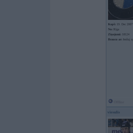
Kopš:
19. Dec 2007
No:
Rīga
Ziņojumi:
18124
Braucu ar:
fenšuj s
Offline
viesulis