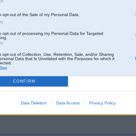
In
21. Oct 2008, 22:42
o opt-out of the Sale of my Personal Data.
In
21 Oct 2008, 20:32:02 HaL rakstīja:
nesaprotu jēgu šādiem topikiem
to opt-out of processing my Personal Data for Targeted
ing.
In
nesaprotu jeegu shadiem comentiem!
o opt-out of Collection, Use, Retention, Sale, and/or Sharing
ersonal Data that Is Unrelated with the Purposes for which it
lected.
Out
21. Oct 2008, 22:45
CONFIRM
tev vinu vienkarshi vajag kartigi "iebraukt" nevis tunot
Data Deletion
Data Access
Privacy Policy