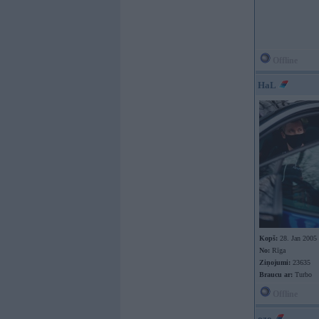
Offline
HaL
Kopš:
28. Jan 2005
No:
Rīga
Ziņojumi:
23635
Braucu ar:
Turbo
Offline
ozo