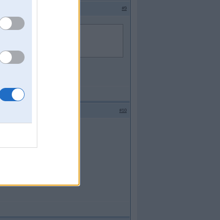
#9
#10