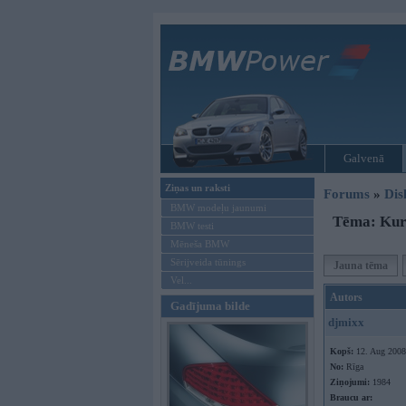
Galvenā
Ziņas un raksti
Forums
»
Dis
BMW modeļu jaunumi
Tēma: Kurš
BMW testi
Mēneša BMW
Sērijveida tūnings
Jauna tēma
Vel...
Autors
Gadījuma bilde
djmixx
Kopš:
12. Aug 2008
No:
Rīga
Ziņojumi:
1984
Braucu ar: