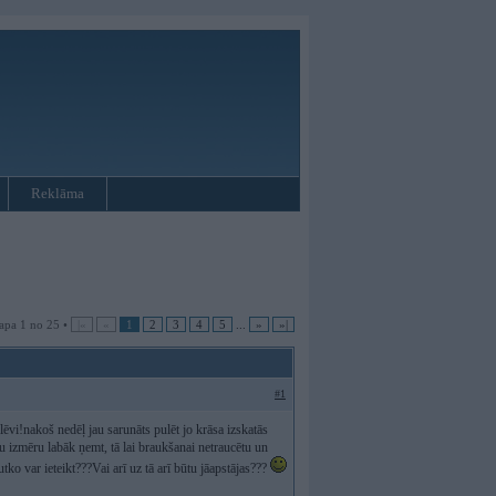
Reklāma
apa 1 no 25 •
|«
«
1
2
3
4
5
...
»
»|
#1
lēvi!nakoš nedēļ jau sarunāts pulēt jo krāsa izskatās
u izmēru labāk ņemt, tā lai braukšanai netraucētu un
ko var ieteikt???Vai arī uz tā arī būtu jāapstājas???