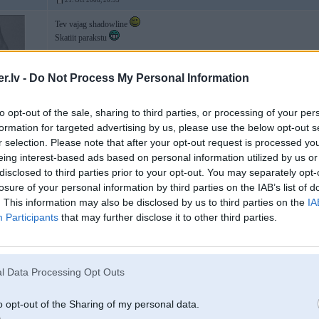
21. Oct 2008, 20:35
Tev vajag shadowline
Skatiit parakstu
.lv -
Do Not Process My Personal Information
to opt-out of the sale, sharing to third parties, or processing of your per
formation for targeted advertising by us, please use the below opt-out s
r selection. Please note that after your opt-out request is processed y
eing interest-based ads based on personal information utilized by us or
disclosed to third parties prior to your opt-out. You may separately opt-
r
losure of your personal information by third parties on the IAB’s list of
. This information may also be disclosed by us to third parties on the
IA
Participants
that may further disclose it to other third parties.
21. Oct 2008, 22:41
s line tas ir ok bet vai pie zaljas kraasas buus ok!!?
l Data Processing Opt Outs
o opt-out of the Sharing of my personal data.