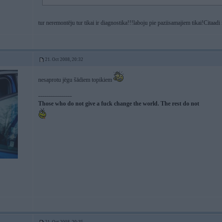
tur neremontēju tur tikai ir diagnostika!!!laboju pie paziisamajiem tikai!Citaadi
21. Oct 2008, 20:32
nesaprotu jēgu šādiem topikiem
-----------------
Those who do not give a fuck change the world. The rest do not