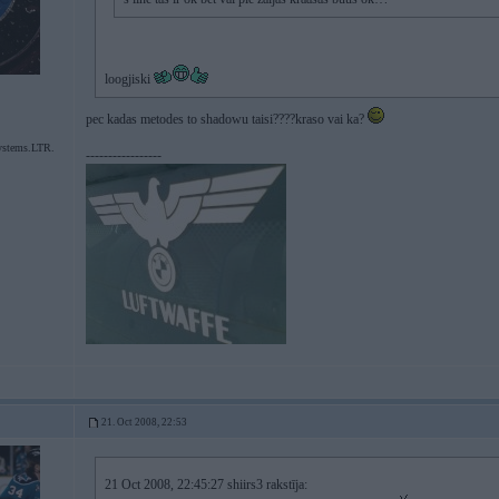
loogjiski
pec kadas metodes to shadowu taisi????kraso vai ka?
ystems.LTR.
-----------------
21. Oct 2008, 22:53
21 Oct 2008, 22:45:27 shiirs3 rakstīja: