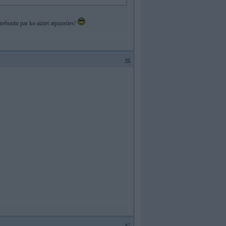
 nebuutu par ko aiziet atpuusties!
#6
#7