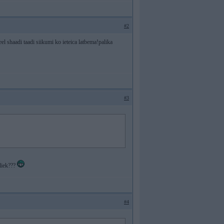
#2
eel shaadi taadi siikumi ko ieteica latbema!palika
#3
aliek???
#4