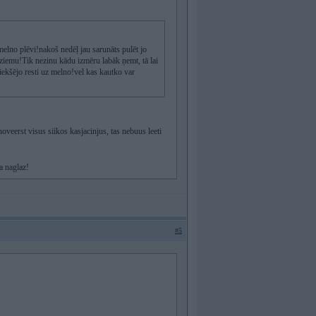
 melno plēvi!nakoš nedēļ jau sarunāts pulēt jo
a ziemu!Tik nezinu kādu izmēru labāk ņemt, tā lai
ekšējo resti uz melno!vel kas kautko var
oveerst visus siikos kasjacinjus, tas nebuus leeti
a naglaz!
#5