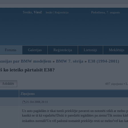
Sveiks,
Viesi!
|
Piektdiena, 7. augusts
Ienākt
Reģistrācija
Forums
Galerijas
Reģistrācija
Lietotāji
Meklētājs
kusijas par BMW modeļiem
»
BMW 7. sērija
»
E38 (1994-2001)
 ko ieteiks pārtaisīt E38?
Atbildēt
497 ziņojumi • L
Ziņojums
21. Oct 2008, 20:11
Uz auto pagāidām ir tikai tumši priekšējie pavaroti un notonēti stikli ar melno p
kautkā ne tā kā vajadzētu!Diski ir paredzēti iegādāties pa ziemu!Tik nezinu kād
izskatītos normāli!Un vēl padomā nomainīt priekšējo resti uz melno!vel kas kaut