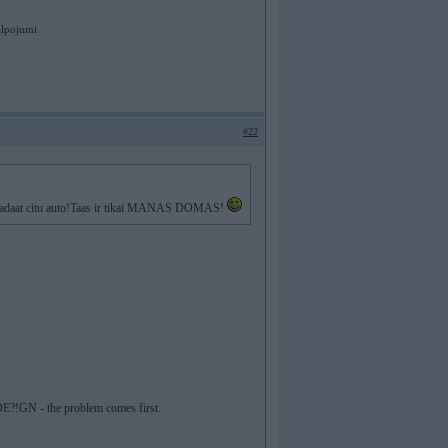
alpojumi
#22
 iegaadaat citu auto!Taas ir tikai MANAS DOMAS!
 DE?!GN - the problem comes first.