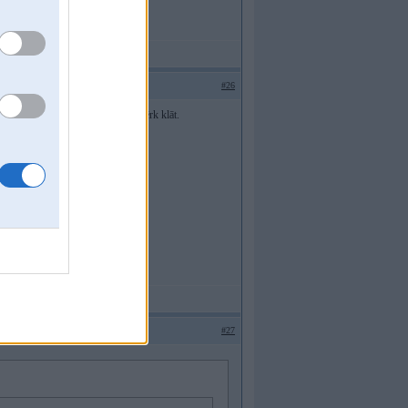
#26
ikai nu bloki ar kautkādi vēl jāpiepērk klāt.
 DE?!GN - the problem comes first.
#27