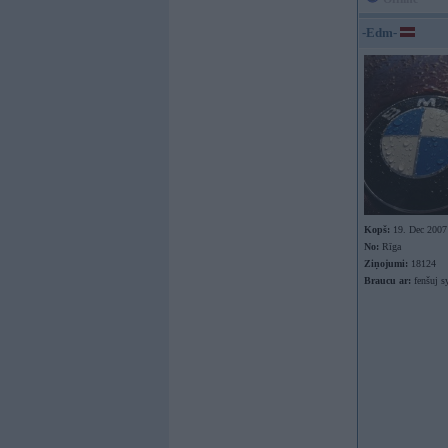
-Edm-
Kopš:
19. Dec 2007
No:
Rīga
Ziņojumi:
18124
Braucu ar:
fenšuj s