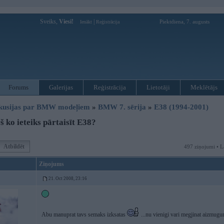
Sveiks,
Viesi!
|
Piektdiena, 7. augusts
Ienākt
Reģistrācija
Forums
Galerijas
Reģistrācija
Lietotāji
Meklētājs
kusijas par BMW modeļiem
»
BMW 7. sērija
»
E38 (1994-2001)
 ko ieteiks pārtaisīt E38?
Atbildēt
497 ziņojumi • L
Ziņojums
21. Oct 2008, 23:16
Abu manuprat tavs semaks izksatas
...nu vienigi vari megjinat aizmugu