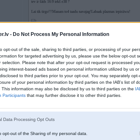
tev ir šāds 16:9 iekš e38 ?
Lai tik tirgo!!!Manam to4 taadu navajag!Labaak plazmas iepisiiwu!
.lv -
Do Not Process My Personal Information
ja nē tad sāc ar to
jūzeris
DJ
tirgo
to opt-out of the sale, sharing to third parties, or processing of your per
formation for targeted advertising by us, please use the below opt-out s
r selection. Please note that after your opt-out request is processed y
eing interest-based ads based on personal information utilized by us or
21. Oct 2008, 23:26
disclosed to third parties prior to your opt-out. You may separately opt-
losure of your personal information by third parties on the IAB’s list of
pis plazmu 42 bagazhniekaa
. This information may also be disclosed by us to third parties on the
IA
-----------------
Participants
that may further disclose it to other third parties.
l Data Processing Opt Outs
o opt-out of the Sharing of my personal data.