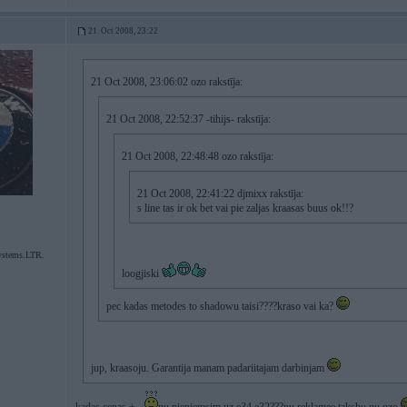
21. Oct 2008, 23:22
21 Oct 2008, 23:06:02 ozo rakstīja:
21 Oct 2008, 22:52:37 -tihijs- rakstīja:
21 Oct 2008, 22:48:48 ozo rakstīja:
21 Oct 2008, 22:41:22 djmixx rakstīja:
s line tas ir ok bet vai pie zaljas kraasas buus ok!!?
ystems.LTR.
loogjiski
pec kadas metodes to shadowu taisi????kraso vai ka?
jup, kraasoju. Garantija manam padariitajam darbinjam