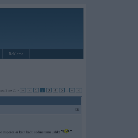
Reklāma
apa 2 no 25 •
|«
«
1
2
3
4
5
...
»
»|
#21
re atsperes ar kaut kadu sedinajumu uzlikt