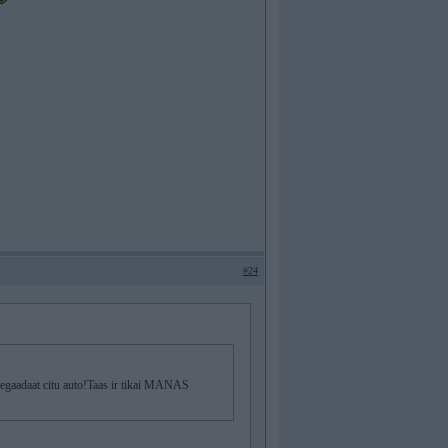
#24
k iegaadaat citu auto!Taas ir tikai MANAS