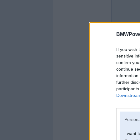
BMWPower
If you wish 
sensitive in
confirm you
Offline
continue se
-Edm-
information 
further disc
participants
Downstream 
Persona
I want t
Kopš:
19. Dec 2007
No:
Rīga