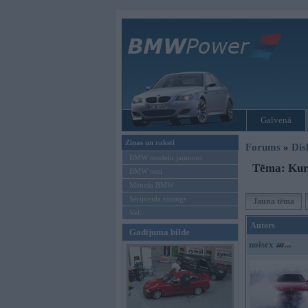
Galvenā
Ziņas un raksti
Forums
»
Dis
BMW modeļu jaunumi
Tēma: Kurš
BMW testi
Mēneša BMW
Sērijveida tūnings
Jauna tēma
Vel...
Autors
Gadījuma bilde
noisex