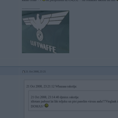
kadas cenas + -
nu pienjemsim uz e34,e32???nu reklamee takshu nu ozo
-----------------
21. Oct 2008, 23:25
21 Oct 2008, 23:21:12 Whazaaa rakstīja:
21 Oct 2008, 23:14:40 djmixx rakstīja:
idiotam jaabuut lai likt teljuku un pist panelim virsuu aadu!!!Vieglaa
DOMAS!