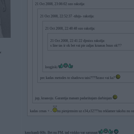
21 Oct 2008, 23:06:02 ozo rakstīja:
21 Oct 2008, 22:52:37 -tihijs- rakstīja:
21 Oct 2008, 22:48:48 ozo rakstīja:
21 Oct 2008, 22:41:22 djmixx rakstīja:
s line tas ir ok bet vai pie zaljas kraasas buus ok!!?
r
loogjiski
pec kadas metodes to shadowu taisi????kraso vai ka?
jup, kraasoju. Garantija manam padariitajam darbinjam
kadas cenas + -
nu pienjemsim uz e34,e32???nu reklamee takshu nu o
kauckaadi 60ls. Bet nu PM, tad viskko var sarunaat