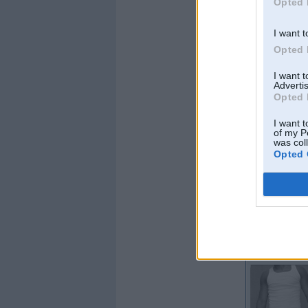
Opted 
Ziņojumi:
18124
Braucu ar:
fenšuj s
I want t
Offline
Opted 
Whazaaa
I want 
Advertis
Opted 
I want t
of my P
was col
Opted 
Kopš:
24. Jun 2004
No:
Saulkrasti
Ziņojumi:
71589
Braucu ar:
metro
Offline
ozo