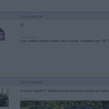
21. Oct 2008, 23:30
-----------------
Logo, vizītkaršu, plakātu, bukletu, flash u.c izveide. vissaldākās cenas. PM.
21. Oct 2008, 23:30
Ja uzsāksi originālā TV ielikšanas procesu, tad naudiņas izklaidei gan mazāk 
-----------------