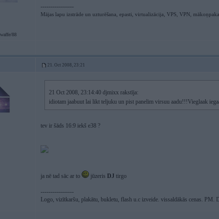
-----------------
Mājas lapu izstrāde un uzturēšana, epasti, virtualizācija, VPS, VPN, mākoņpak
waffe/88
21. Oct 2008, 23:21
21 Oct 2008, 23:14:40 djmixx rakstīja:
idiotam jaabuut lai likt teljuku un pist panelim virsuu aadu!!!Vieglaak
tev ir šāds 16:9 iekš e38 ?
ja nē tad sāc ar to
jūzeris
DJ
tirgo
-----------------
Logo, vizītkaršu, plakātu, bukletu, flash u.c izveide. vissaldākās cenas. PM.