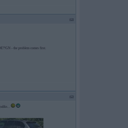
#28
 DE?!GN - the problem comes first.
#29
paliks...