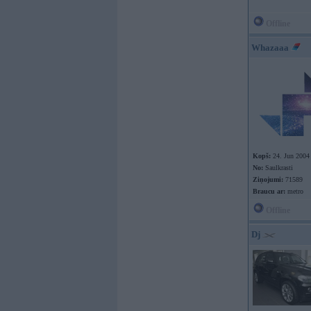
Offline
Whazaaa
Kopš:
24. Jun 2004
No:
Saulkrasti
Ziņojumi:
71589
Braucu ar:
metro
Offline
Dj