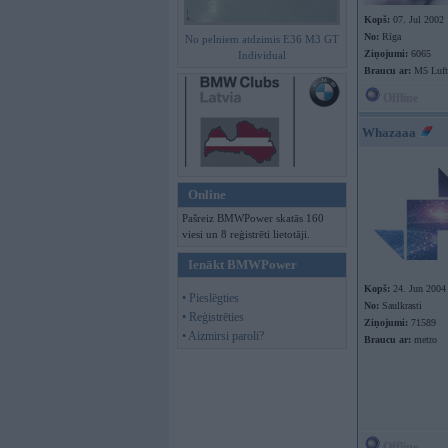
Kopš:
07. Jul 2002
No:
Rīga
No pelniem atdzimis E36 M3 GT
Ziņojumi:
6065
Individual
Braucu ar:
M5 Luft
Offline
Whazaaa
Online
Pašreiz BMWPower skatās 160
viesi un 8 reģistrēti lietotāji.
Ienākt BMWPower
Kopš:
24. Jun 2004
• Pieslēgties
No:
Saulkrasti
• Reģistrēties
Ziņojumi:
71589
• Aizmirsi paroli?
Braucu ar:
metro
Offline