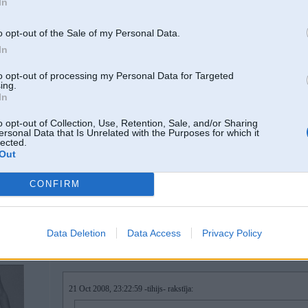
In
ystems.LTR.
o opt-out of the Sale of my Personal Data.
In
21. Oct 2008, 23:27
to opt-out of processing my Personal Data for Targeted
ing.
es ceru, ka tu zini to, ka tādi nāca original iekš e38 un tur nekas nav jābojā ? t
In
-----------------
Logo, vizītkaršu, plakātu, bukletu, flash u.c izveide. vissaldākās cenas. PM.
o opt-out of Collection, Use, Retention, Sale, and/or Sharing
ersonal Data that Is Unrelated with the Purposes for which it
lected.
Out
CONFIRM
Data Deletion
Data Access
Privacy Policy
21. Oct 2008, 23:29
21 Oct 2008, 23:22:59 -tihijs- rakstīja: