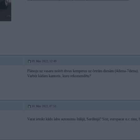
09. May 2022, 12:49
Plānoju uz vasaru noīrēt divus kemperus uz četrām dienām (4diena-7diena).
Varbūt kādam kantoris, kuru rekomendētu?
10. May 2022, 07:51
Varat ieteikt kādu labu autonomu Itālijā, Sardīnijā? Sixt, europacar u.c zinu, 