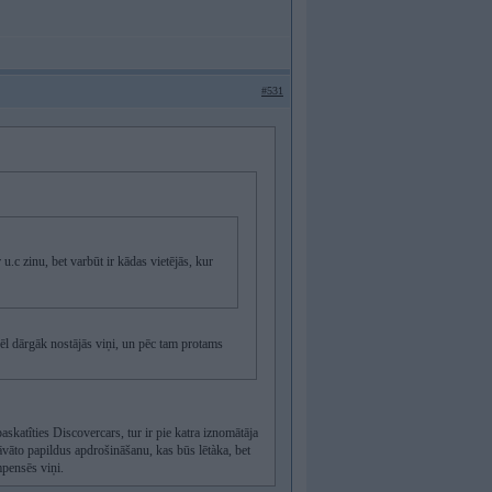
#531
 u.c zinu, bet varbūt ir kādas vietējās, kur
l dārgāk nostājās viņi, un pēc tam protams
askatîties Discovercars, tur ir pie katra iznomātāja
āvāto papildus apdrošināšanu, kas būs lētàka, bet
pensēs viņi.