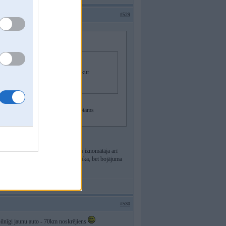
#529
 zinu, bet varbūt ir kādas vietējās, kur
ārgāk nostājās viņi, un pēc tam protams
tîties Discovercars, tur ir pie katra iznomātāja arī
apildus apdrošināšanu, kas būs lētàka, bet bojājuma
#530
 pilnīgi jaunu auto - 70km noskrējiens