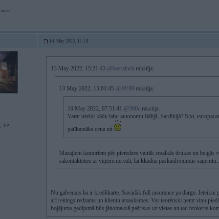
mats !
14. May 2022, 11:18
13 May 2022, 15:21:43
@beerzinsh
rakstīja:
13 May 2022, 15:01:45
@AV89
rakstīja:
10 May 2022, 07:51:41
@300c
rakstīja:
Varat ieteikt kādu labu autonomu Itālijā, Sardīnijā? Sixt, europacar
S, YP
patīkamāka cena utt
Mazajiem kantoriem pēc pieredzes vairāk smalkās drukas un beigās vē
sakontaktēties ar viņiem nereāli, lai kkādus paskaidrojumus saņemtu..
Nu galvenais lai ir kredîtkarte. Savādàk full insurance pa dārgo. Ieteiktu p
arī reitings redzams un klientu atsauksmes. Var teorētiski ņemt viņu pied
bojājuma gadijumā būs jānomaksā pašrisks uz vietas un tad brokeris kom