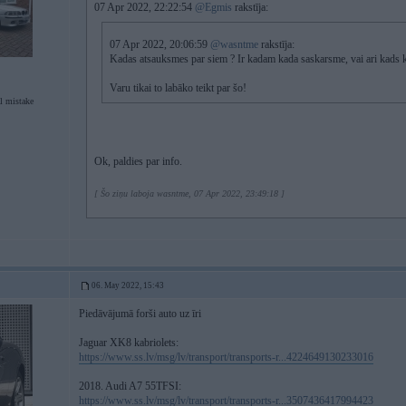
07 Apr 2022, 22:22:54
@Egmis
rakstīja:
07 Apr 2022, 20:06:59
@wasntme
rakstīja:
Kadas atsauksmes par siem ? Ir kadam kada saskarsme, vai ari kads k
Varu tikai to labāko teikt par šo!
l mistake
Ok, paldies par info.
[ Šo ziņu laboja wasntme, 07 Apr 2022, 23:49:18 ]
06. May 2022, 15:43
Piedāvājumā forši auto uz īri
Jaguar XK8 kabriolets:
https://www.ss.lv/msg/lv/transport/transports-r...4224649130233016
2018. Audi A7 55TFSI:
https://www.ss.lv/msg/lv/transport/transports-r...3507436417994423