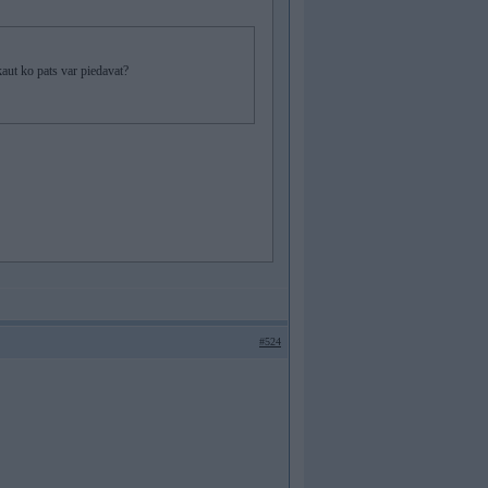
aut ko pats var piedavat?
#524