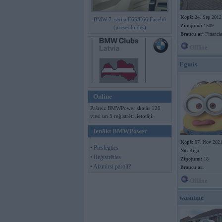
Kopš:
24. Sep 2012
BMW 7. sērija E65/E66 Facelift
Ziņojumi:
1509
(preses bildes)
Braucu ar:
Financia
Offline
Egmis
Online
Pašreiz BMWPower skatās 120
viesi un 5 reģistrēti lietotāji.
Ienākt BMWPower
Kopš:
07. Nov 202
• Pieslēgties
No:
Rīga
• Reģistrēties
Ziņojumi:
18
• Aizmirsi paroli?
Braucu ar:
Offline
wasntme