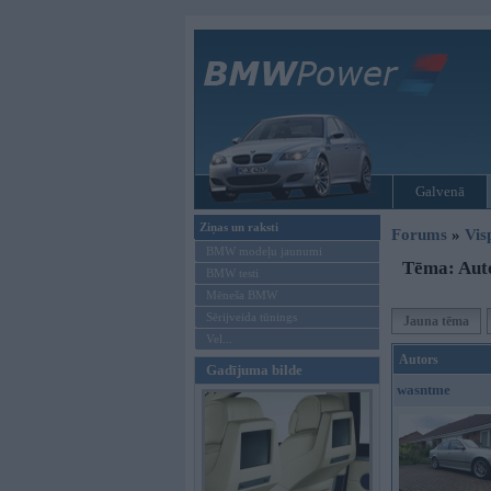
Galvenā
Ziņas un raksti
Forums
»
Vis
BMW modeļu jaunumi
Tēma: Aut
BMW testi
Mēneša BMW
Sērijveida tūnings
Jauna tēma
Vel...
Autors
Gadījuma bilde
wasntme