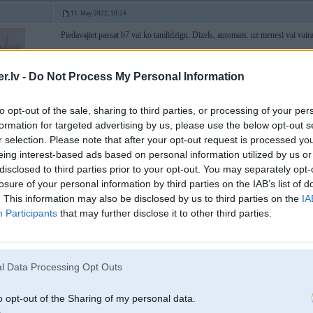
11. May 2022, 10:24
Piedavajiet passat b7 vai ko tamlidzigu. Dizels, automats. uz menesi vai va
.lv -
Do Not Process My Personal Information
to opt-out of the sale, sharing to third parties, or processing of your per
formation for targeted advertising by us, please use the below opt-out s
r selection. Please note that after your opt-out request is processed y
eing interest-based ads based on personal information utilized by us or
disclosed to third parties prior to your opt-out. You may separately opt-
13. May 2022, 15:01
losure of your personal information by third parties on the IAB’s list of
. This information may also be disclosed by us to third parties on the
IA
10 May 2022, 07:51:41
@300c
rakstīja:
Participants
that may further disclose it to other third parties.
Varat ieteikt kādu labu autonomu Itālijā, Sardīnijā? Sixt, europacar u.c zi
utt
etināmajiem
l Data Processing Opt Outs
Mazajiem kantoriem pēc pieredzes vairāk smalkās drukas un beigās vēl dārgāk
viņiem nereāli, lai kkādus paskaidrojumus saņemtu..
o opt-out of the Sharing of my personal data.