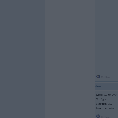
Offline
dete
Kopš:
12. Jan 2014
No:
Ogre
Ziņojumi:
252
Braucu ar:
auto
Offline