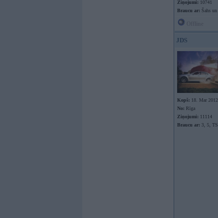
Ziņojumi:
10741
Braucu ar:
Šahs un 
Offline
JDS
Kopš:
18. Mar 2012
No:
Rīga
Ziņojumi:
11114
Braucu ar:
3, 5, T