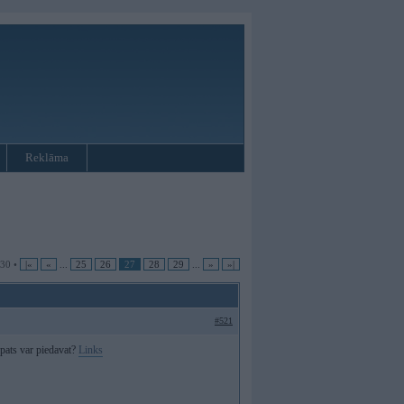
Reklāma
 30 •
|«
«
...
25
26
27
28
29
...
»
»|
#521
pats var piedavat?
Links