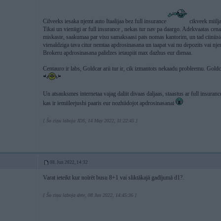
Cilveeks iesaka njemt auto Itaalijaa bez full insurance
cikveek miilja
Tikai un vieniigi ar full insurance , nekas tur nav pa daargo. Adekvaatas c
miskaste, saakumaa par visu samaksaasi pats nomas kantorim, un tad ciiniisies
vienaldziga tava citur nemtaa apdrosinasana un taapat vai nu depozits vai nje
Brokeru apdrosinasana palidzes ietaupiit max dazhus eur dienaa.
Centauro ir labs, Goldcar arii tur ir, cik izmantots nekaadu probleemu. Goldc
Un atsauksmes internetaa vajag daliit divaas daljaas, staastus ar full insuranc
kas ir iemiileejushi paaris eur nozhiidojot apdrosinasanai
[ Šo ziņu laboja JDS, 14 May 2022, 11:22:45 ]
08. Jun 2022, 14:32
Varat ieteikt kur noīrēt busu 8+1 vai sliktākajā gadījumā d1?.
[ Šo ziņu laboja dete, 08 Jun 2022, 14:45:36 ]