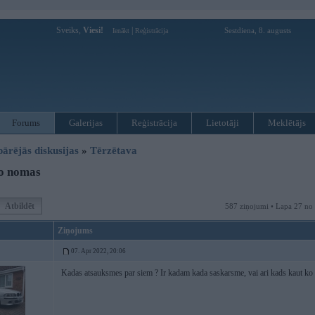
Sveiks,
Viesi!
|
Sestdiena, 8. augusts
Ienākt
Reģistrācija
Forums
Galerijas
Reģistrācija
Lietotāji
Meklētājs
pārējās diskusijas
»
Tērzētava
o nomas
Atbildēt
587 ziņojumi • Lapa 27 no
Ziņojums
07. Apr 2022, 20:06
Kadas atsauksmes par siem ? Ir kadam kada saskarsme, vai ari kads kaut ko 