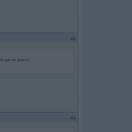
#522
ko pats var piedavat?
#523