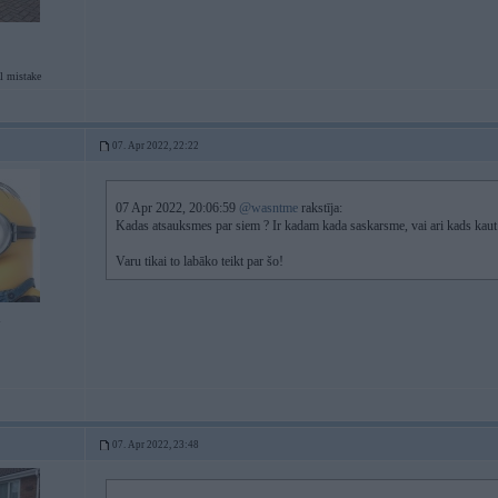
l mistake
07. Apr 2022, 22:22
07 Apr 2022, 20:06:59
@wasntme
rakstīja:
Kadas atsauksmes par siem ? Ir kadam kada saskarsme, vai ari kads kaut 
Varu tikai to labāko teikt par šo!
1
07. Apr 2022, 23:48