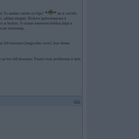
is Tu taadaas valstiis esi bijis?
tas ir suiciids.
enas, saldam miegam. Brokeru apdrosinaasana ir
 ar brokeri. Jo nomas kantoriem lielakai daljai ir
m pie iznomataja.
ar full insurance (mega relax cover) 3eur dienaa
e un bez full insurance. Parasti visas probleemas ir tiem
#532