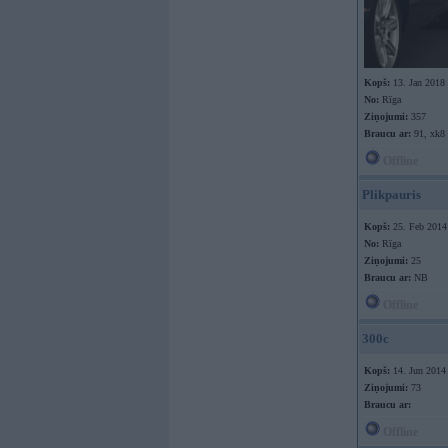
Kopš:
13. Jan 2018
No:
Rīga
Ziņojumi:
357
Braucu ar:
91, xk8
Offline
Plikpauris
Kopš:
25. Feb 2014
No:
Rīga
Ziņojumi:
25
Braucu ar:
NB
Offline
300c
Kopš:
14. Jun 2014
Ziņojumi:
73
Braucu ar:
Offline