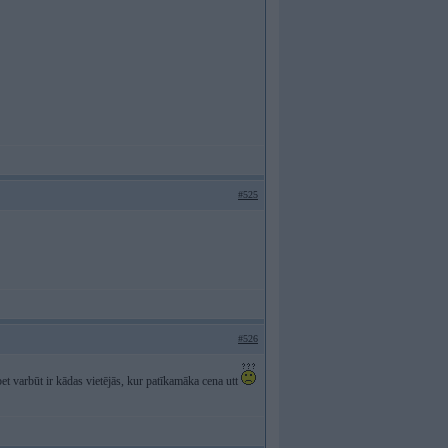
#525
#526
bet varbūt ir kādas vietējās, kur patīkamāka cena utt