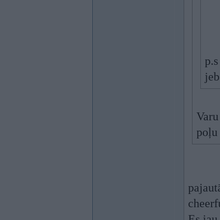
p.s
jeb
Varu 
poļu
pajaut
cheerfu
Es jau