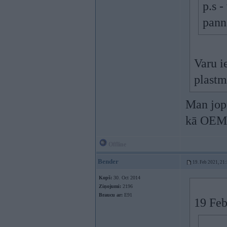
p.s 
panna
Varu ie
plastm
Man jop
kā OEM 
Offline
Bender
19. Feb 2021, 21
Kopš:
30. Oct 2014
Ziņojumi:
2196
Braucu ar:
E91
19 Feb