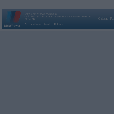
Vortāls BMWPower.lv darbojas
kopš 2002. gada 14. maija. Tas nav auto klubs un nav saistīts ar
Galvena
|
Fo
BMW AG.
Par BMWPower
|
Kontakti
|
Reklāma