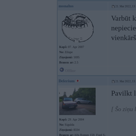
monahss
21. Mar 2022, 13
Varbūt k
nepiecie
vienkārš
Kopš:
07. Apr 2007
No:
Zilupe
Ziņojumi:
1695
Braucu ar:
2.5
Offline
Delerium
21. Mar 2022, 13
Pavilkt 
[ Šo ziņu
Kopš:
29. Apr 2004
No:
Sigulda
Ziņojumi:
8334
Braucu ar:
Alfa Romeo 159, Ford S-