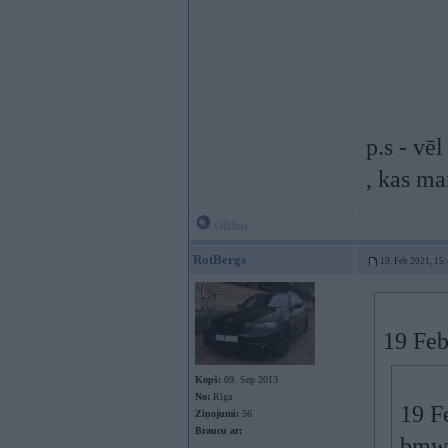
p.s - vē
, kas ma
Offline
RotBergs
19. Feb 2021, 15
19 Feb
Kopš:
09. Sep 2013
No:
Rīga
19 F
Ziņojumi:
56
Braucu ar:
bmw3