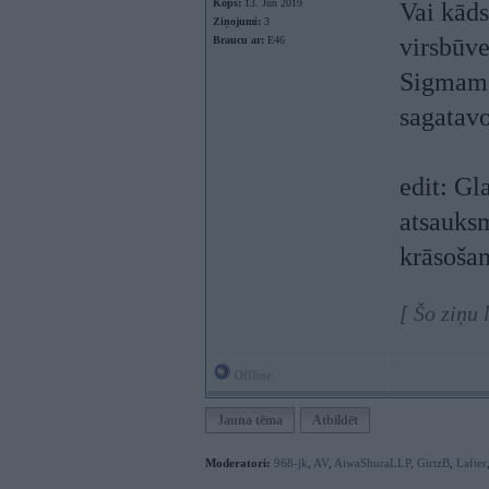
Kopš:
13. Jun 2019
Vai kāds
Ziņojumi:
3
virsbūv
Braucu ar:
E46
Sigmamo
sagatav
edit: Gl
atsauksm
krāsošanu
[ Šo ziņu
Offline
Jauna tēma
Atbildēt
Moderatori:
968-jk
,
AV
,
AiwaShuraLLP
,
GirtzB
,
Lafter