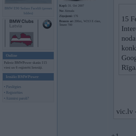
Kopš:
31. Oct 2007
BMW E90 Sedans Facelift (preses
No:
Jūrmala
bildes)
Ziņojumi:
176
15 F
Braucu ar:
200sx, W213 E class,
Tenere 700
Inter
noda
konk
Online
Goog
Pašreiz BMWPower skatās 115
Rīga
viesi un 6 reģistrēti lietotāji.
Ienākt BMWPower
• Pieslēgties
• Reģistrēties
• Aizmirsi paroli?
vic.lv