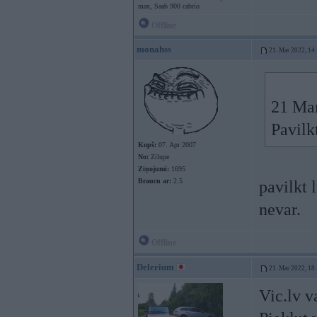
max, Saab 900 cabrio
Offline
monahss
21. Mar 2022, 14
21 Ma
Pavilk
Kopš:
07. Apr 2007
No:
Zilupe
Ziņojumi:
1695
Braucu ar:
2.5
pavilkt 
nevar.
Offline
Delerium
21. Mar 2022, 18
Vic.lv v