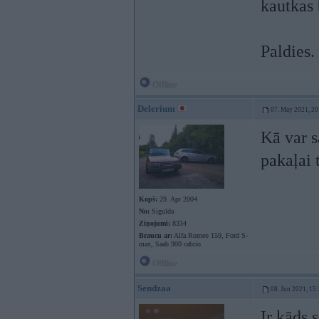
kautkas 
Paldies.
Offline
Delerium
07. May 2021, 20
Kā var s
pakaļai 
Kopš:
29. Apr 2004
No:
Sigulda
Ziņojumi:
8334
Braucu ar:
Alfa Romeo 159, Ford S-
max, Saab 900 cabrio
Offline
Sendzaa
08. Jun 2021, 15
Ir kāds 