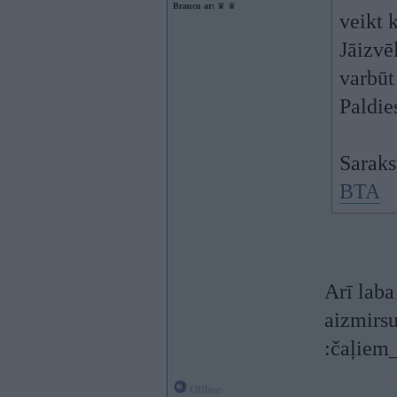
Braucu ar:
♛ ♛
veikt 
Jāizvē
varbūt
Paldie
Saraks
BTA
Arī laba 
aizmirsu
:čaļiem
Offline