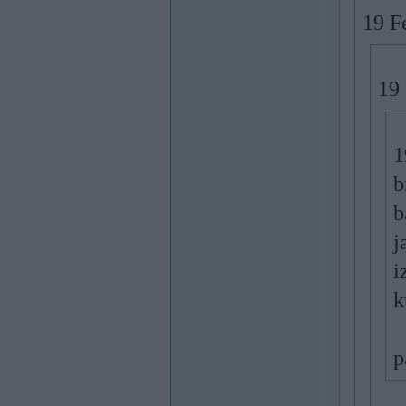
19 F
19
1
b
b
j
i
k
p