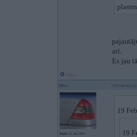
plastm
pajautāj
arī.
Es jau t
Offline
Mizx
19. Feb 2021, 21
19 Feb
19 F
Kopš:
26. Apr 2004