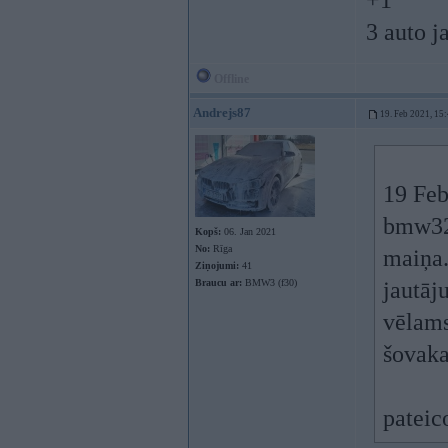
+1
3 auto ja
Offline
Andrejs87
19. Feb 2021, 15
19 Feb
bmw320
Kopš:
06. Jan 2021
No:
Rīga
maiņa.
Ziņojumi:
41
Braucu ar:
BMW3 (f30)
jautāj
vēlams
šovaka
pateic