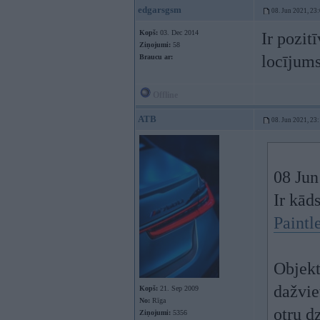
edgarsgsm
08. Jun 2021, 23
Kopš:
03. Dec 2014
Ir pozit
Ziņojumi:
58
locījums
Braucu ar:
Offline
ATB
08. Jun 2021, 23
08 Jun
Ir kāds
Paintl
Objekt
dažvie
Kopš:
21. Sep 2009
No:
Rīga
otru d
Ziņojumi:
5356