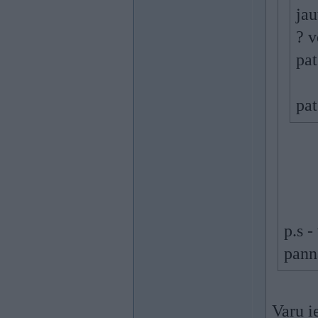
jau
? v
pat
pat
p.s 
panna
Varu ie