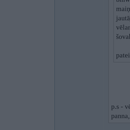
maiņ
jautā
vēlam
šova
pate
p.s - 
panna,