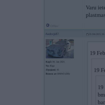
Varu iet
plastma
Offline
Andrejs87
19. Feb 2021, 16
19 Feb
Kopš:
06. Jan 2021
No:
Rīga
19 F
Ziņojumi:
41
Braucu ar:
BMW3 (f30)
19
bm
bam