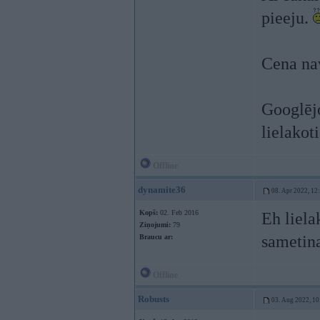
pieeju.
Cena na
Googlējo
lielakot
Offline
dynamite36
08. Apr 2022, 12
Kopš:
02. Feb 2016
Eh liela
Ziņojumi:
79
sametin
Braucu ar:
Offline
Robusts
03. Aug 2022, 10