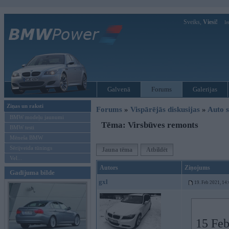
Sveiks,
Viesi!
Ie
Galvenā
Forums
Galerijas
Ziņas un raksti
Forums
»
Vispārējās diskusijas
»
Auto s
BMW modeļu jaunumi
Tēma: Virsbūves remonts
BMW testi
Mēneša BMW
Sērijveida tūnings
Jauna tēma
Atbildēt
Vel...
Autors
Ziņojums
Gadījuma bilde
gxl
19. Feb 2021, 14
15 Feb