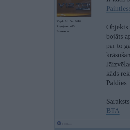
Paintles
Kopš:
01. Dec 2016
Objekts 
Ziņojumi:
415
Braucu ar:
bojāts a
par to g
krāsošan
Jāizvēla
kāds rek
Paldies
Saraksts
BTA
Offline