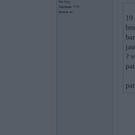
No:
Rīga
Ziņojumi:
7778
Braucu ar:
19
bm
bam
jau
? v
pat
pat