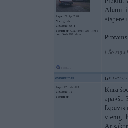
Pieklut 
Alumīnija
Kopš:
29. Apr 2004
atspere 
No:
Sigulda
Ziņojumi:
8334
Braucu ar:
Alfa Romeo 159, Ford S-
max, Saab 900 cabrio
Protams 
[ Šo ziņu
Offline
dynamite36
05. Apr 2022, 17
Kopš:
02. Feb 2016
Kura šod
Ziņojumi:
79
apakšu 
Braucu ar:
Izpuvis 
vienīgi 
Ar sakar