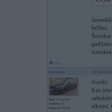
Jaunekli
brilles.
Šovakar
gadījumā
izmaksā
Offline
thekuzmich
07. May 2021, 19
Sveiki.
Kur iete
sabuktēt
Kopš:
19. Aug 2016
Ziņojumi:
158
sīkumi. 
Braucu ar:
E36 E46