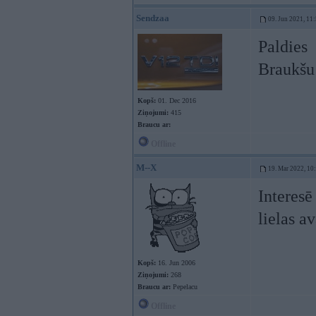
Sendzaa
09. Jun 2021, 11
Paldies
Braukšu
Kopš:
01. Dec 2016
Ziņojumi:
415
Braucu ar:
Offline
M--X
19. Mar 2022, 10
Interesē
lielas av
Kopš:
16. Jun 2006
Ziņojumi:
268
Braucu ar:
Pepelacu
Offline