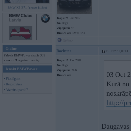
BMW X6 E71 (preses bildes)
Kopš:
21. Jul 2017
No:
Rīga
Ziņojumi:
47
Braucu ar:
BMW 320i
Offline
Online
Rockstar
15. Oct 2018, 00:04
Pašreiz BMWPower skatās 339
viesi un 9 reģistrēti lietotāji.
Kopš:
11. Dec 2004
No:
Rīga
Ienākt BMWPower
Ziņojumi:
3956
03 Oct 
Braucu ar:
• Pieslēgties
Kurā no 
• Reģistrēties
• Aizmirsi paroli?
noskrāpē
http://p
Daugavas 