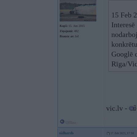
15 Feb 
Interesē
Kopš:
15. Jun 2015
Ziņojumi:
482
nodarboj
Braucu ar:
lsd
konkrētu
Googlē d
Rīga/Vid
vic.lv -
Offline
sidhards
17. Feb 2021, 17:18