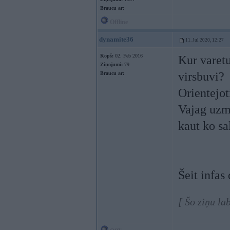
Braucu ar:
Offline
dynamite36
11. Jul 2020, 12:27
Kopš:
02. Feb 2016
Kur varetu
Ziņojumi:
79
virsbuvi?
Braucu ar:
Orientejot
Vajag uzme
kaut ko sa
Šeit infas
[ Šo ziņu la