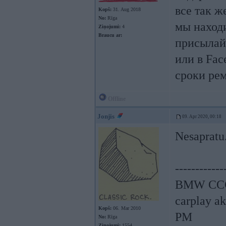
все так ж
Kopš:
31. Aug 2018
No:
Rīga
мы находи
Ziņojumi:
4
Braucu ar:
присылай
или в Fa
сроки рем
Offline
Jonjis
09. Apr 2020, 00:18
Nesapratu
------------
BMW CCC,
carplay a
Kopš:
06. Mar 2010
PM
No:
Rīga
Ziņojumi:
1554