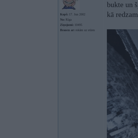
bukte un š
kā redzams
Kopš:
17. Jun 2002
No:
Rīga
Ziņojumi:
10495
Braucu ar:
rokām uz stūres