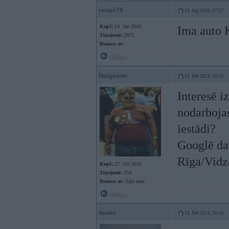
restar79
13. Sep 2020, 17:27
Kopš:
24. Jan 2010
Ima auto K
Ziņojumi:
2975
Braucu ar:
Offline
Imigrants
15. Feb 2021, 19:52
Interesē i
nodarbojas
iestādi?
Googlē da
Rīga/Vidz
Kopš:
27. Oct 2015
Ziņojumi:
253
Braucu ar:
Zaļu auto
Offline
maize
15. Feb 2021, 20:16