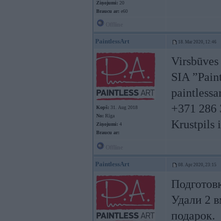
Ziņojumi:
20
Braucu ar:
e60
Offline
PaintlessArt
18. Mar 2020, 12:46
Virsbūves
SIA ”Paint
paintlessar
+371 286 
Kopš:
31. Aug 2018
No:
Rīga
Krustpils 
Ziņojumi:
4
Braucu ar:
Offline
PaintlessArt
08. Apr 2020, 23:15
Подготовк
Удали 2 в
подарок.