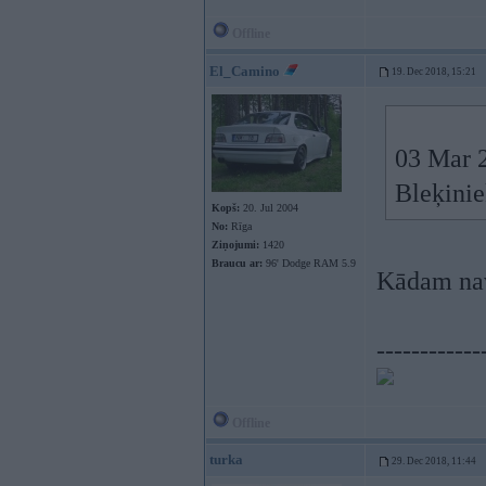
Offline
El_Camino
19. Dec 2018, 15:21
03 Mar 
Bleķinie
Kopš:
20. Jul 2004
No:
Rīga
Ziņojumi:
1420
Braucu ar:
96' Dodge RAM 5.9
Kādam nav
------------
Offline
turka
29. Dec 2018, 11:44