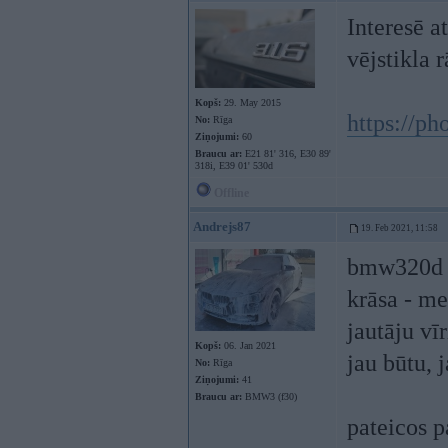
Interesē a
vējstikla 
Kopš:
29. May 2015
https://p
No:
Rīga
Ziņojumi:
60
Braucu ar:
E21 81' 316, E30 89'
318i, E39 01' 530d
Offline
Andrejs87
19. Feb 2021, 11:58
bmw320d 2
krāsa - me
jautāju vī
Kopš:
06. Jan 2021
jau būtu, 
No:
Rīga
Ziņojumi:
41
Braucu ar:
BMW3 (f30)
pateicos 