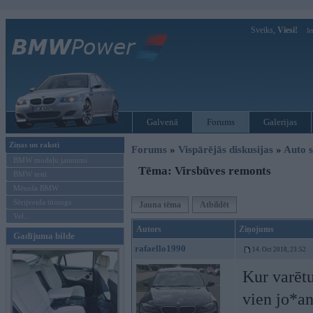
Sveiks,
Viesi!
Ie
Galvenā
Forums
Galerijas
Ziņas un raksti
Forums
»
Vispārējās diskusijas
»
Auto s
BMW modeļu jaunumi
Tēma: Virsbūves remonts
BMW testi
Mēneša BMW
Sērijveida tūnings
Jauna tēma
Atbildēt
Vel...
Autors
Ziņojums
Gadījuma bilde
rafaello1990
14. Oct 2018, 23:52
Kur varētu
vien jo*an