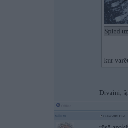
Spied uz
kur varē
Dīvaini, š
Offline
subaru
01. Mar 2019, 14:58
rūsē apakš