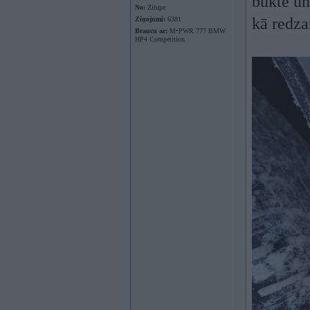
bukte un
No:
Zilupe
kā redzam
Ziņojumi:
6381
Braucu ar:
M•PWR 777 BMW
HP4 Competition