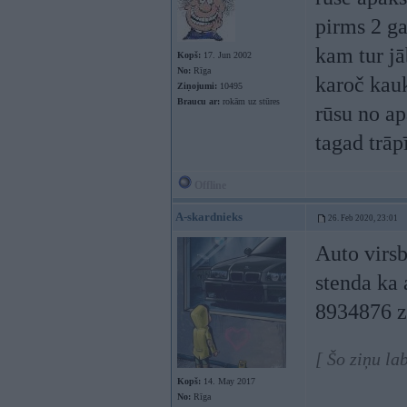
pirms 2 ga
kam tur jā
Kopš:
17. Jun 2002
No:
Rīga
karoč kauk
Ziņojumi:
10495
Braucu ar:
rokām uz stūres
rūsu no ap
tagad trāp
Offline
A-skardnieks
26. Feb 2020, 23:01
Auto virsb
stenda ka 
8934876 zi
[ Šo ziņu la
Kopš:
14. May 2017
No:
Rīga