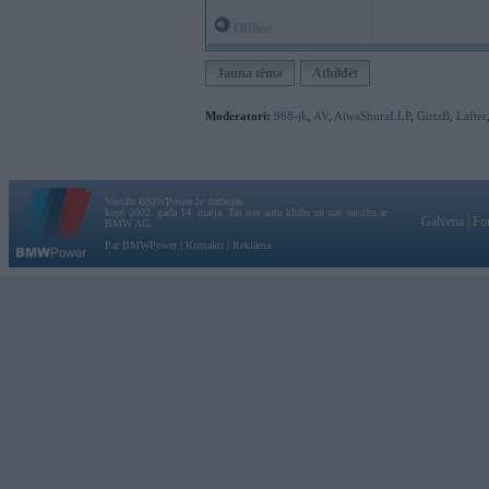
Offline
Jauna tēma
Atbildēt
Moderatori:
968-jk
,
AV
,
AiwaShuraLLP
,
GirtzB
,
Lafter
Vortāls BMWPower.lv darbojas
kopš 2002. gada 14. maija. Tas nav auto klubs un nav saistīts ar
Galvena
|
Fo
BMW AG.
Par BMWPower
|
Kontakti
|
Reklāma