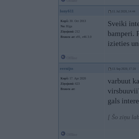
Offline
lony611
11. Jul 2020, 14:44
Kopš:
30. Oct 2013
Sveiki int
No:
Rīga
bamperi. P
Ziņojumi:
212
Braucu ar:
e91, e46 3.0
izieties u
Offline
eernijss
13. Sep 2020, 17:20
Kopš:
17. Apr 2020
varbuut ka
Ziņojumi:
623
virsbuuvi
Braucu ar:
gals inter
[ Šo ziņu la
Offline