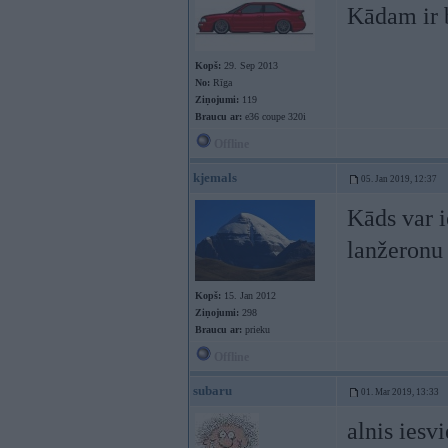
Kādam ir b
Kopš:
29. Sep 2013
No:
Rīga
Ziņojumi:
119
Braucu ar:
e36 coupe 320i
Offline
kjemals
05. Jan 2019, 12:37
Kāds var i
lanžeronu 
Kopš:
15. Jan 2012
Ziņojumi:
298
Braucu ar:
prieku
Offline
subaru
01. Mar 2019, 13:33
alnis iesv