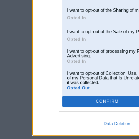
also be disclosed by us to 
I want to opt-out of the Sharing of 
Downstream Participants
th
Opted In
third parties.
I want to opt-out of the Sale of my 
Opted In
I want to opt-out of processing my 
Advertising.
Opted In
I want to opt-out of Collection, Use
of my Personal Data that Is Unrelat
it was collected.
Opted Out
CONFIRM
Data Deletion