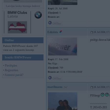
Latvijas lauku tūninga šedevri
Kopš:
28. Jul 2008
Ziņojumi:
5
Braucu ar:
Offline
Edziitis
28. Jul 2008, 17
pislēgt diezvai k
Online
Pašreiz BMWPower skatās 107
viesi un 2 reģistrēti lietotāji.
Ienākt BMWPower
Kopš:
17. Feb 2008
No:
Rīga
• Pieslēgties
Ziņojumi:
769
• Reģistrēties
Braucu ar:
15 & VTR1000,ER6F
• Aizmirsi paroli?
Offline
marihuans
28. Jul 2008, 17
PISleegt
-----------------
T: 203-65-203