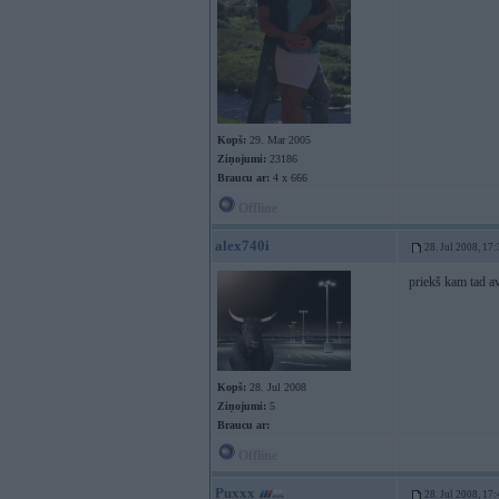
Kopš:
29. Mar 2005
Ziņojumi:
23186
Braucu ar:
4 x 666
Offline
alex740i
28. Jul 2008, 17
priekš kam tad a
Kopš:
28. Jul 2008
Ziņojumi:
5
Braucu ar:
Offline
Puxxx
28. Jul 2008, 17