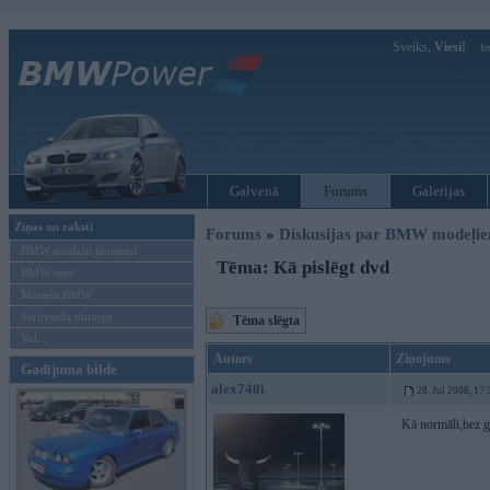
Sveiks,
Viesi!
Ie
Galvenā
Forums
Galerijas
Ziņas un raksti
Forums
»
Diskusijas par BMW modeļi
BMW modeļu jaunumi
Tēma: Kā pislēgt dvd
BMW testi
Mēneša BMW
Sērijveida tūnings
Tēma slēgta
Vel...
Autors
Ziņojums
Gadījuma bilde
alex740i
28. Jul 2008, 17
Kā normāli,bez gl