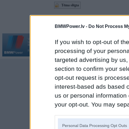
Tēma slēgta
Moderatori:
968-jk
,
AV
,
AiwaShuraLLP
,
GirtzB
,
Lafter
BMWPower.lv -
Do Not Process My
Vortāls BMWPower.lv darbojas
If you wish to opt-out of the
kopš 2002. gada 14. maija. Tas nav auto klubs un nav saistīts ar
Galvena
|
Fo
BMW AG.
processing of your personal
Par BMWPower
|
Kontakti
|
Reklāma
targeted advertising by us
section to confirm your sel
opt-out request is proces
interest-based ads based o
us or personal information d
your opt-out. You may separ
disclosure of your personal
IAB’s list of downstream pa
Personal Data Processing Opt Outs