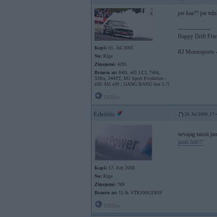
pie kaa?? pie teļ
-----------------
Happy Drift Fri
Kopš:
01. Jul 2005
RJ Motorsports -
No:
Rīga
Ziņojumi:
4205
Braucu ar:
840i, e61 LCI, 740d,
328is, 344TT, M3 Sport Evolution -
e30: M5 e39 ; GANG BANG bus 5.7l
Offline
Edziitis
28. Jul 2008, 17
nevajag taisiit j
jautā šeit!!!
Kopš:
17. Feb 2008
No:
Rīga
Ziņojumi:
769
Braucu ar:
15 & VTR1000,ER6F
Offline