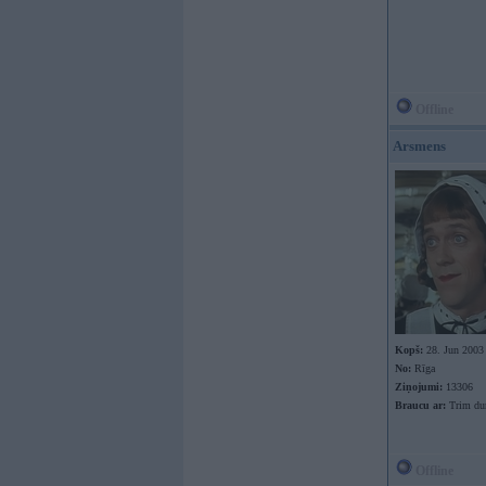
Offline
Arsmens
Kopš:
28. Jun 2003
No:
Rīga
Ziņojumi:
13306
Braucu ar:
Trim du
Offline