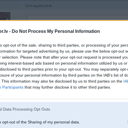
13. Aug 2018, 09:49
13 Aug 2018, 00:20:35
@bmwaddict
rakstīja:
..vaimanas..
.lv -
Do Not Process My Personal Information
to opt-out of the sale, sharing to third parties, or processing of your per
Mūsu sabiedrība vēl nav gatava puslīdz godīgi atzīt savu vainu pārkāpumā.
formation for targeted advertising by us, please use the below opt-out s
r selection. Please note that after your opt-out request is processed y
eing interest-based ads based on personal information utilized by us or
disclosed to third parties prior to your opt-out. You may separately opt-
losure of your personal information by third parties on the IAB’s list of
. This information may also be disclosed by us to third parties on the
IA
13. Aug 2018, 11:17
Participants
that may further disclose it to other third parties.
Atkal jau wikipēdijas citētās
@Mizx
ar citiem powera gudrajiem spriež par li
savu FR protokolu - lēmumu, tad tur figurē CSL 43.6 pants, kurā tādiem intern
Tiem interneta pļūtītājiem, kuri nemāk googlē atrast Ceļu satiksmes likumu un
l Data Processing Opt Outs
(2) Administratīvo sodu par pārkāpumu, kas fiksēts ar tehniskiem līdzekļi
transportlīdzekli, piemēro transportlīdzekļu un to vadītāju valsts reģistrā 
o opt-out of the Sharing of my personal data.
vai transportlīdzeklis ir noņemts no uzskaites, — transportlīdzekļa īpašn