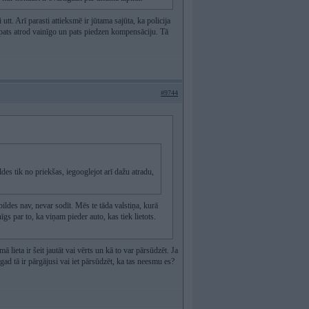
tt. Arī parasti attieksmē ir jūtama sajūta, ka policija
 pats atrod vainīgo un pats piedzen kompensāciju. Tā
#9744
ldes tik no priekšas, iegooglejot arī dažu atradu,
 bildes nav, nevar sodīt. Mēs te tāda valstiņa, kurā
īgs par to, ka viņam pieder auto, kas tiek lietots.
 lieta ir šeit jautāt vai vērts un kā to var pārsūdzēt. Ja
gad tā ir pārgājusi vai iet pārsūdzēt, ka tas neesmu es?