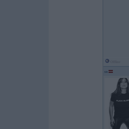
Offline
sn