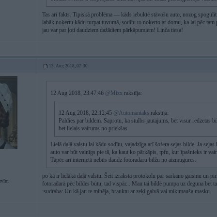
Tas arī fakts. Tipiskā problēma — kāds iebuktē stāvošu auto, nozog spogulīti u
labāk noķertu kādu turpat tuvumā, sodītu to noķerto ar domu, ka lai pēc tam
jau var par ļoti daudziem dažādiem pārkāpumiem! Linča tiesa!
13. Aug 2018, 07:30
12 Aug 2018, 23:47:46
@Mizx
rakstīja:
12 Aug 2018, 22:12:45
@Automaniaks
rakstīja:
Paldies par bildēm. Saprotu, ka stulbs jautājums, bet visur redzetas bi
bet lielais vairums no priekšas
Lielā daļā valstu lai kādu sodītu, vajadzīga arī šofera sejas bilde. Ja sejas
auto var būt vainīgs pie tā, ka kaut ko pārkāpis, tpfu, kur īpašnieks ir vain
Tāpēc arī internetā nebūs daudz fotoradaru bilžu no aizmugures.
po kā ir lielākā daļā valstu. Šeit izraksta protokolu par sarkano gaismu un pirmā
rvīm
fotoradarā pēc bildes būtu, tad vispār... Man tai bildē pumpa uz deguna bet ta
:sudraba: Un kā jau te minēja, brauktu ar zeķi galvā vai mikimauša masku.