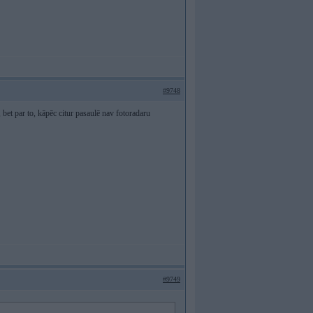
#9748
, bet par to, kāpēc citur pasaulē nav fotoradaru
#9749