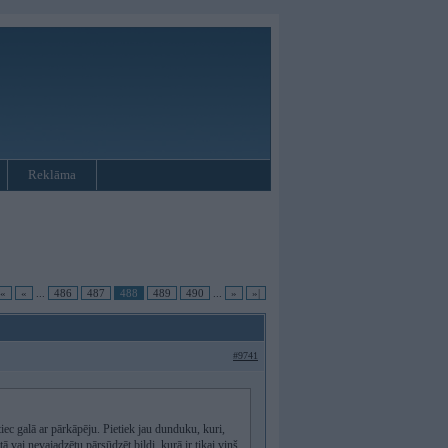
Reklāma
|«
«
...
486
487
488
489
490
...
»
»|
#9741
 tiec galā ar pārkāpēju. Pietiek jau dunduku, kuri,
 vai nevajadzētu pārsūdzēt bildi, kurā ir tikai viņš.