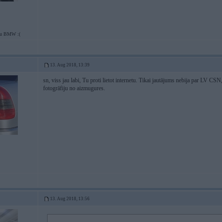
tu BMW :(
13. Aug 2018, 13:39
sn, viss jau labi, Tu proti lietot internetu. Tikai jautājums nebija par LV CSN
fotogrāfiju no aizmugures.
13. Aug 2018, 13:56