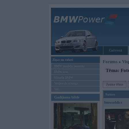
Galvenā
Ziņas un raksti
Forums
»
Vis
BMW modeļu jaunumi
Tēma: Fot
BMW testi
Mēneša BMW
Sērijveida tūnings
Jauna tēma
Vel...
Autors
Gadījuma bilde
bmwaddict