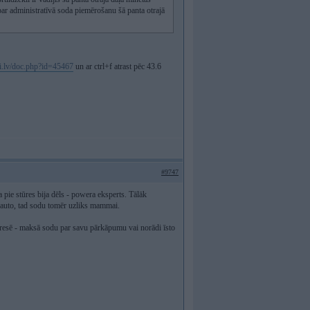
par administratīvā soda piemērošanu šā panta otrajā
mi.lv/doc.php?id=45467
un ar ctrl+f atrast pēc 43.6
#9747
 pie stūres bija dēls - powera eksperts. Tālāk
 auto, tad sodu tomēr uzliks mammai.
resē - maksā sodu par savu pārkāpumu vai norādi īsto