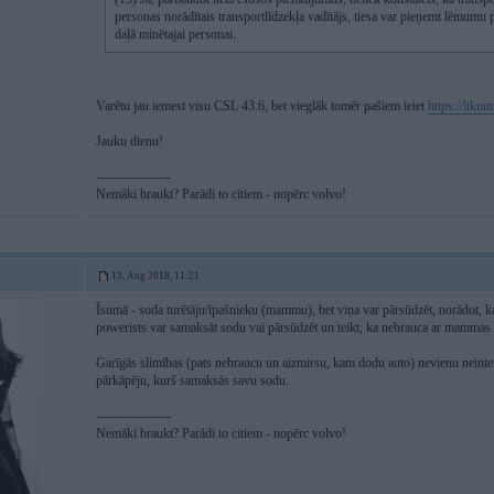
personas norādītais transportlīdzekļa vadītājs, tiesa var pieņemt lēmumu 
daļā minētajai personai.
Varētu jau iemest visu CSL 43.6, bet vieglāk tomēr pašiem ieiet
https://liku
Jauku dienu!
-----------------
Nemāki braukt? Parādi to citiem - nopērc volvo!
13. Aug 2018, 11:21
Īsumā - soda turētāju/īpašnieku (mammu), bet viņa var pārsūdzēt, norādot, ka
powerists var samaksāt sodu vai pārsūdzēt un teikt, ka nebrauca ar mammas
Garīgās slimības (pats nebraucu un aizmirsu, kam dodu auto) nevienu neinte
pārkāpēju, kurš samaksās savu sodu.
-----------------
Nemāki braukt? Parādi to citiem - nopērc volvo!