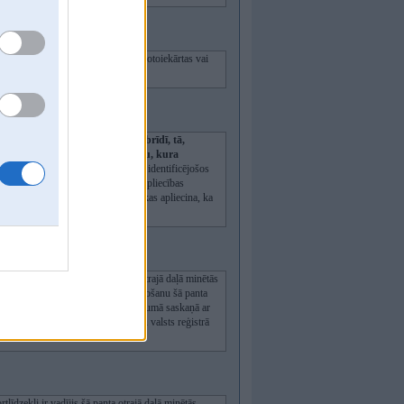
 fiksēts ar tehniskiem līdzekļiem (fotoiekārtas vai
tratīvi sodītu
.
īdzekli pārkāpuma izdarīšanas brīdī, tā,
ērošanu, sūdzībā norāda personu, kura
ā sūdzībā norāda attiecīgo personu identificējošos
arī dzīvesvietas adresi, vadītāja apliecības
n sūdzībai pievieno pierādījumus, kas apliecina, ka
nsportlīdzekli ir vadījis šā panta otrajā daļā minētās
mumu par administratīvā soda piemērošanu šā panta
sportlīdzekļa vadītājam. Šādā gadījumā saskaņā ar
 transportlīdzekļu un to vadītāju valsts reģistrā
tlīdzekli ir vadījis šā panta otrajā daļā minētās