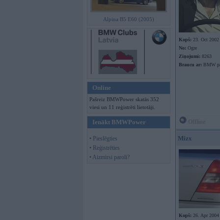
Alpina B5 E60 (2005)
Kopš:
23. Oct 2002
No:
Ogre
Ziņojumi:
8263
Braucu ar:
BMW pa 
Online
Pašreiz BMWPower skatās 352
viesi un 11 reģistrēti lietotāji.
Ienākt BMWPower
Offline
Mizx
• Pieslēgties
• Reģistrēties
• Aizmirsi paroli?
Kopš:
26. Apr 2004