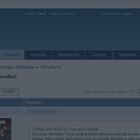
Sveiks,
Viesi!
|
Ceturtdiena, 6. augusts
Ienākt
Reģistrācija
Forums
Galerijas
Reģistrācija
Lietotāji
Meklētājs
pārējās diskusijas
»
Tērzētava
oradari
Atbildēt
11045 ziņojumi • Lapa 488 no 553 •
Ziņojums
13. Aug 2018, 00:20
13 Aug 2018, 00:02:43
@cipargalva
rakstīja:
Kas tā par čīkstēšanu? Ja jau esi ļāvis kādam lietot tavu auto, tad arī pats
būdami 100% vainīgi, tāpat mēģina kaut ko izmuhļīt. Regulāri te kāds jautā