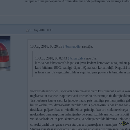
ietilpst ātruma pārkāpšana. Administratīvie sodi pieļaujami bez vainīgā klātbūt
13. Aug 2018, 00:33
13 Aug 2018, 00:20:35
@bmwaddict
rakstīja:
13 Aug 2018, 00:02:43
@cipargalva
rakstīja:
Kas tā par čīkstēšanu? Ja jau esi ļāvis kādam lietot tavu auto, tad arī 
kuri, būdami 100% vainīgi, tāpat mēģina kaut ko izmuhļīt. Regulāri te 
ir tikai viņš. Ja vajadzētu bildi ar seju, tad pus powers te brauktu ar z
veelreiz atkaartoshos, speciaali tiem malaciishiem kas braucot glaasta wa
neglaasta un taapeec ir apmierinaati ar esosho sisteemu jo tie dumjie dabu
Taa neebusu kaa tu saki, ka ja iedevi auto pats vainiigs pasham jaatiek gal
buutiskaaku, izpildvara/valsts nepilda savus pienaakumus par ko taa san
tiesiskaas paljaaviibas un vienliidziibas principu kaa arii soda neizbe
noskaidrot paarkaapumu izdariijusho personu, izpildvara nedriikst sodiit k
vinjsh taalaak iet un pats skaidrojaas, ja policija nepilda likmuaa uzlikto
cilveeki pashi tiks galaa savaa starpaa arii paareejaas situaacijaas
Shitaas sviests ir iespeejams tikai Latvijaa un citaas pilsonjpiseeju valstii