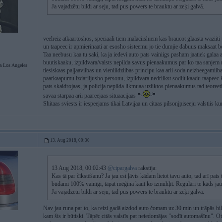
Ja vajadzētu bildi ar seju, tad pus powers te brauktu ar zeķi galvā.
veelreiz atkaartoshos, speciaali tiem malaciishiem kas braucot glaasta waziit
un taapeec ir apmierinaati ar esosho sisteemu jo tie dumjie dabuus maksaat be
Taa neebusu kaa tu saki, ka ja iedevi auto pats vainiigs pasham jaatiek galaa a
buutiskaaku, izpildvara/valsts nepilda savus pienaakumus par ko taa sanjem
Los Angeles
tiesiskaas paljaaviibas un vienliidziibas principu kaa arii soda neizbeegam
paarkaapumu izdariijusho personu, izpildvara nedriikst sodiit kaadu taapeec ka 
pats skaidrojaas, ja policija nepilda likmuaa uzliktos pienaakumus tad teoreet
savaa starpaa arii paareejaas situaacijaas
Shitaas sviests ir iespeejams tikai Latvijaa un citaas pilsonjpiseeju valstiis ku
13. Aug 2018, 00:30
13 Aug 2018, 00:02:43
@cipargalva
rakstīja:
Kas tā par čīkstēšanu? Ja jau esi ļāvis kādam lietot tavu auto, tad arī pats
būdami 100% vainīgi, tāpat mēģina kaut ko izmuhļīt. Regulāri te kāds jautā
Ja vajadzētu bildi ar seju, tad pus powers te brauktu ar zeķi galvā.
Nav jau runa par to, ka reizi gadā aizdod auto čomam uz 30 min un trāpās bil
kam šis ir būtiski. Tāpēc citās valstīs pat neiedomājas "sodīt automašīnu". Ot