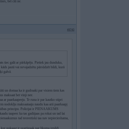
nes, bet citi ne.
#9743
pats tiec galā ar pārkāpēju. Pietiek jau dunduku,
kāds jautā vai nevajadzētu pārsūdzēt bildi, kurā
eķi galvā.
ziiti un domaa ka ir gudraaki par visiem tiem kas
us maksaat bet vinji nee.
aa ar paarkaapeeju. Te runa ir par kautko stipri
jem nodoklju maksaataaju naudu kaa arii paarkaapj
egamiibas principu. Policijai ir PIENAAKUMS
aadu taapeec ka tas gadiijaas pa rokai un tad lai
s pienaakumus tad teoreetiski taa nav nepiecieshama,
s kur nokaast ir svariigaak par likuma izpildi.