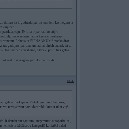
i un domaa ka ir gudraaki par visiem tiem kas neglaasta
t vinji nee.
r paarkaapeeju. Te runa ir par kautko stipri
 nodoklju maksaataaju naudu kaa arii paarkaapj
iibas principu. Policijai ir PIENAAKUMS noskaidrot
tas gadiijaas pa rokai un tad lai vinjsh taalaak iet un
iski taa nav nepiecieshama, cilveeki pashi tiks galaa
r nokaast ir svariigaak par likuma izpildi.
#9742
 tiec galā ar pārkāpēju. Pietiek jau dunduku, kuri,
 vai nevajadzētu pārsūdzēt bildi, kurā ir tikai viņš.
de. Ir daudzi citi gadījumi, uzņēmumu autoparki utt.,
rs iemesls ir kādā sodu kategorijā konkrētā valstī