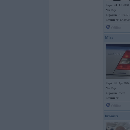
Kopš:
24. Jul 2008
No:
Rīga
Ziņojumi:
1879753
Braucu ar:
nekrāso
Offline
Mizx
Kopš:
26. Apr 2004
No:
Rīga
Ziņojumi:
7778
Braucu ar:
Offline
hronists