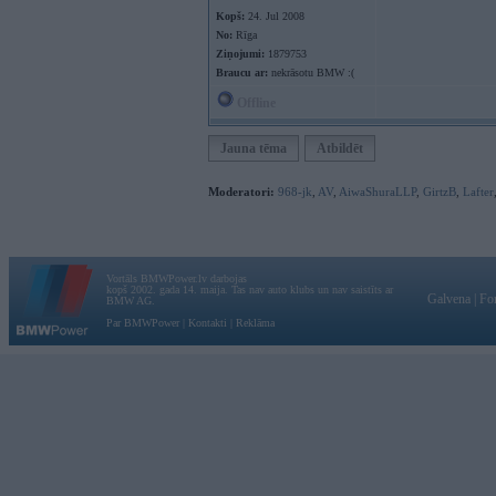
Kopš:
24. Jul 2008
No:
Rīga
Ziņojumi:
1879753
Braucu ar:
nekrāsotu BMW :(
Offline
Jauna tēma
Atbildēt
Moderatori:
968-jk
,
AV
,
AiwaShuraLLP
,
GirtzB
,
Lafter
Vortāls BMWPower.lv darbojas
kopš 2002. gada 14. maija. Tas nav auto klubs un nav saistīts ar
Galvena
|
Fo
BMW AG.
Par BMWPower
|
Kontakti
|
Reklāma