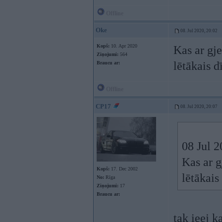
Offline
Oke
08. Jul 2020, 20:02
Kopš:
10. Apr 2020
Kas ar gj
Ziņojumi:
564
lētākais d
Braucu ar:
Offline
CP17
08. Jul 2020, 20:07
08 Jul 
Kas ar 
Kopš:
17. Dec 2002
lētākais
No:
Rīga
Ziņojumi:
17
Braucu ar:
tak ieej k