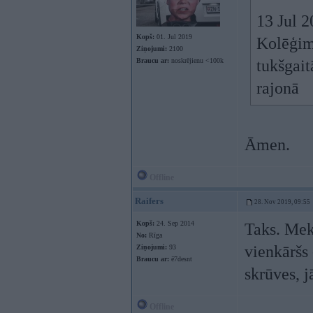
13 Jul 
Kopš:
01. Jul 2019
Kolēģim 
Ziņojumi:
2100
Braucu ar:
noskrējienu <100k
tukšgait
rajonā
Āmen.
Offline
Raifers
28. Nov 2019, 09:55
Kopš:
24. Sep 2014
Taks. Mek
No:
Rīga
vienkāršs 
Ziņojumi:
93
Braucu ar:
ē7desnt
skrūves, 
Offline