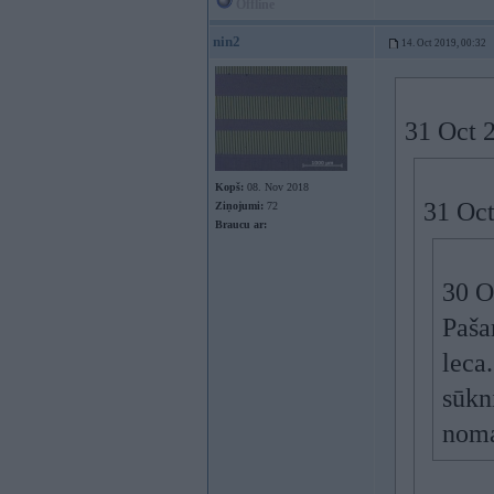
Offline
nin2
14. Oct 2019, 00:32
31 Oct 
Kopš:
08. Nov 2018
31 Oct
Ziņojumi:
72
Braucu ar:
30 O
Paša
leca.
sūkn
noma