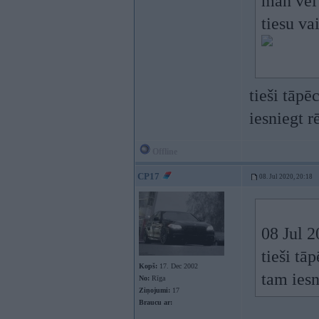
man vel 
tiesu va
tieši tāp
iesniegt 
Offline
CP17
08. Jul 2020, 20:18
08 Jul 
tieši tā
Kopš:
17. Dec 2002
tam ies
No:
Rīga
Ziņojumi:
17
Braucu ar: