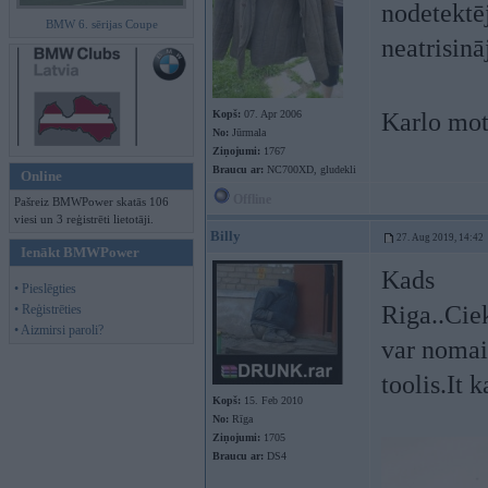
nodetektē
BMW 6. sērijas Coupe
neatrisinā
Kopš:
07. Apr 2006
Karlo mot
No:
Jūrmala
Ziņojumi:
1767
Braucu ar:
NC700XD, gludekli
Online
Offline
Pašreiz BMWPower skatās 106
viesi un 3 reģistrēti lietotāji.
Billy
27. Aug 2019, 14:42
Ienākt BMWPower
Kads
• Pieslēgties
Riga..Cie
• Reģistrēties
• Aizmirsi paroli?
var nomai
toolis.It 
Kopš:
15. Feb 2010
No:
Rīga
Ziņojumi:
1705
Braucu ar:
DS4