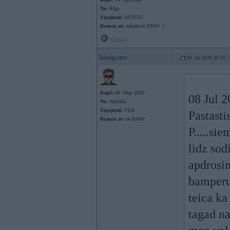
No:
Rīga
Ziņojumi:
1879753
Braucu ar:
nekrāsotu BMW :(
Offline
Instigater
08. Jul 2020, 20:17
Kopš:
08. May 2003
08 Jul 
No:
Jūrmala
Ziņojumi:
7428
Pastasti
Braucu ar:
ne BMW
P.....si
lidz so
apdrosin
bamperu 
teica ka
tagad na