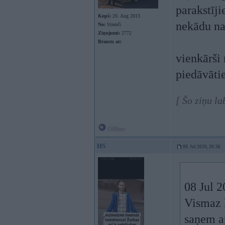
parakstīji
Kopš:
20. Aug 2013
nekādu na
No:
Strenči
Ziņojumi:
2772
Braucu ar:
vienkārši 
piedāvātie
[ Šo ziņu la
Offline
HS
08. Jul 2020, 20:36
08 Jul 
Vismaz 
saņem a