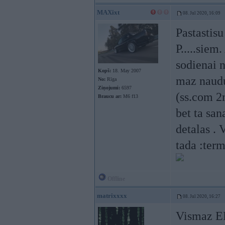
MAXixt
08. Jul 2020, 16:09
Pastastisu
P.....siem
sodienai 
Kopš:
18. May 2007
maz naudu
No:
Rīga
Ziņojumi:
6597
(ss.com 2
Braucu ar:
M6 f13
bet ta san
detalas . 
tada :term
Offline
matrixxxx
08. Jul 2020, 16:27
Vismaz ER