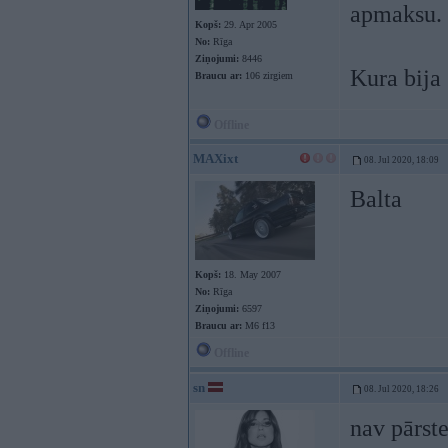
apmaksu.
Kopš:
29. Apr 2005
No:
Rīga
Ziņojumi:
8446
Kura bij
Braucu ar:
106 zirgiem
Offline
MAXixt
08. Jul 2020, 18:09
Balta
Kopš:
18. May 2007
No:
Rīga
Ziņojumi:
6597
Braucu ar:
M6 f13
Offline
sn
08. Jul 2020, 18:26
nav pārste