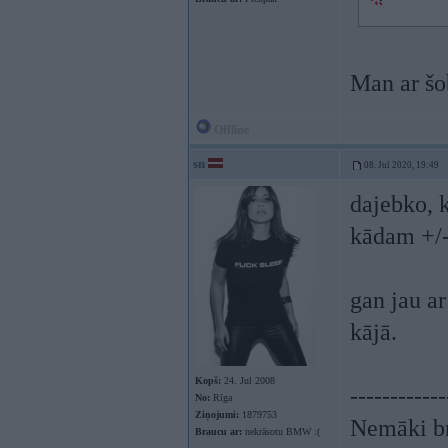
Man ar šob
Offline
sn
08. Jul 2020, 19:49
dajebko, 
kādam +/-
gan jau ar
kājā.
Kopš:
24. Jul 2008
------------
No:
Rīga
Ziņojumi:
1879753
Nemāki br
Braucu ar:
nekrāsotu BMW :(