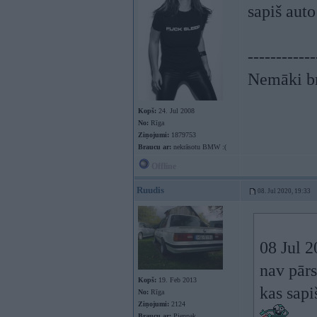
sapiš aut
------------
Nemāki br
Kopš:
24. Jul 2008
No:
Rīga
Ziņojumi:
1879753
Braucu ar:
nekrāsotu BMW :(
Offline
Ruudis
08. Jul 2020, 19:33
08 Jul 
nav pārs
Kopš:
19. Feb 2013
kas sapi
No:
Rīga
Ziņojumi:
2124
Braucu ar:
Pienpak