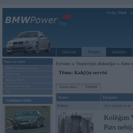
Sveiks,
Viesi!
Ie
Galvenā
Forums
Galerijas
Ziņas un raksti
Forums
»
Vispārējās diskusijas
»
Auto s
BMW modeļu jaunumi
Tēma: Kak(t)u servisi
BMW testi
Mēneša BMW
Sērijveida tūnings
Jauna tēma
Atbildēt
Vel...
Autors
Ziņojums
Gadījuma bilde
Pufaix
13. Jul 2019, 21:46
Kolēģim V
Pats nebij