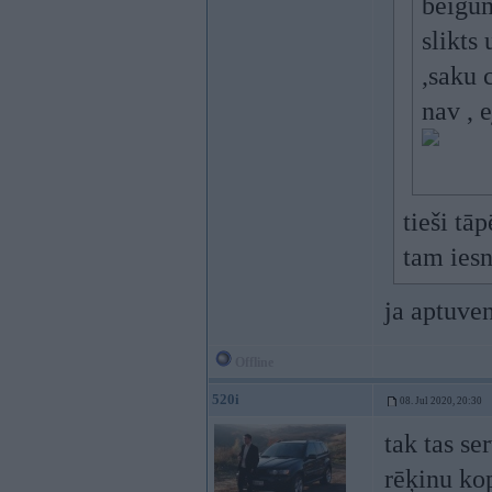
beigum
slikts
,saku 
nav , 
tieši tā
tam ies
ja aptuve
Offline
520i
08. Jul 2020, 20:30
tak tas se
rēķinu ko