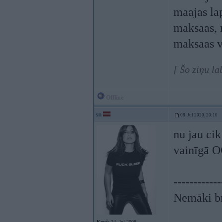
maajas lap
maksaas, 
maksaas v
[ Šo ziņu l
Offline
sn
08. Jul 2020, 20:10
nu jau cik
vainīgā 
------------
Nemāki br
Kopš:
24. Jul 2008