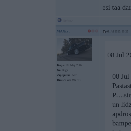
esi taa d
Offline
MAXixt
08. Jul 2020, 20:22
08 Jul 
Kopš:
18. May 2007
No:
Rīga
08 Jul
Ziņojumi:
6597
Braucu ar:
M6 f13
Pastas
P.....
un lid
apdros
bamper