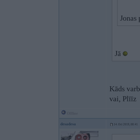
Jonas 
Jā
Kāds varb
vai, Plīīz
Offline
desadesa
14. Oct 2019, 08:41