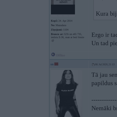
Kura bi
Kopš:
24. Apr 2014
No:
Mazsalaca
Ziņojumi:
1104
Ergo ir ta
Braucu ar:
523i un e65 735,
ienīstu E-36, man ar besī biezie
:@
Un tad pi
Offline
sn
08. Jul 2020, 21:13
Tā jau sen
papildus 
------------
Nemāki br