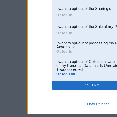
also be disclosed by us to 
I want to opt-out of the Sharing of 
Downstream Participants
th
Opted In
third parties.
I want to opt-out of the Sale of my 
Opted In
I want to opt-out of processing my 
Advertising.
Opted In
I want to opt-out of Collection, Use
of my Personal Data that Is Unrelat
it was collected.
Opted Out
CONFIRM
Data Deletion