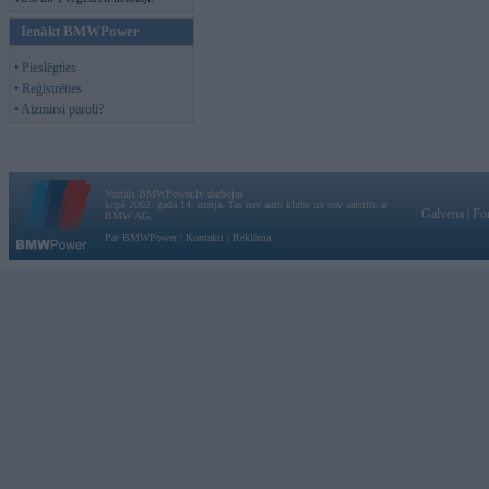
Ienākt BMWPower
• Pieslēgties
• Reģistrēties
• Aizmirsi paroli?
Vortāls BMWPower.lv darbojas
kopš 2002. gada 14. maija. Tas nav auto klubs un nav saistīts ar
Galvena
|
Fo
BMW AG.
Par BMWPower
|
Kontakti
|
Reklāma