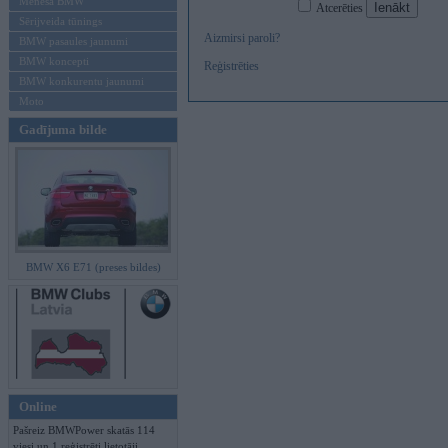
Mēneša BMW
Atcerēties
Sērijveida tūnings
Aizmirsi paroli?
BMW pasaules jaunumi
BMW koncepti
Reģistrēties
BMW konkurentu jaunumi
Moto
Gadījuma bilde
BMW X6 E71 (preses bildes)
Online
Pašreiz BMWPower skatās 114
viesi un 1 reģistrēti lietotāji.