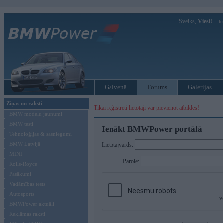
Sveiks,
Viesi!
Ie
Galvenā
Forums
Galerijas
Ziņas un raksti
Tikai reģistrēti lietotāji var pievienot atbildes!
BMW modeļu jaunumi
BMW testi
Ienākt BMWPower portālā
Tehnoloģijas & sasniegumi
BMW Latvijā
Lietotājvārds:
MINI
Parole:
Rolls-Royce
Pasākumi
Vadāmības tests
Autosports
BMWPower aktuāli
Reklāmas raksti