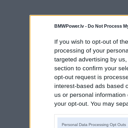
BMWPower.lv -
Do Not Process My
If you wish to opt-out of the
processing of your personal
targeted advertising by us
section to confirm your sel
opt-out request is proces
interest-based ads based o
us or personal information d
your opt-out. You may separ
disclosure of your personal
IAB’s list of downstream pa
Personal Data Processing Opt Outs