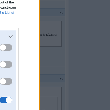
out of the
 downstream
B’s List of
#42
, viņu visu sataisīs.
āja TA. Kaut mierīgi varēja pasūtīt, jo rakstiska
#43
s TA, viņu visu sataisīs.