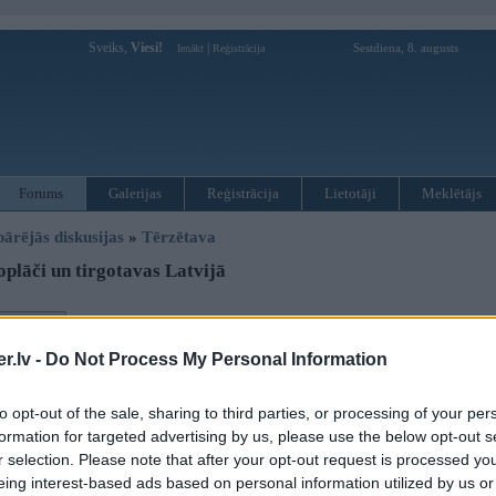
Sveiks,
Viesi!
|
Sestdiena, 8. augusts
Ienākt
Reģistrācija
Forums
Galerijas
Reģistrācija
Lietotāji
Meklētājs
pārējās diskusijas
»
Tērzētava
plāči un tirgotavas Latvijā
Atbildēt
43
.lv -
Do Not Process My Personal Information
Ziņojums
27. Apr 2024, 07:16
to opt-out of the sale, sharing to third parties, or processing of your per
Neko daudz jau nevajadzēja (lodbalsts, pagrieziens, miglinieks). Es vairāk pa
6
formation for targeted advertising by us, please use the below opt-out s
oficiāla pienākuma nebija.
r selection. Please note that after your opt-out request is processed y
eing interest-based ads based on personal information utilized by us or