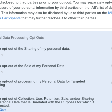
disclosed to third parties prior to your opt-out. You may separately opt-
losure of your personal information by third parties on the IAB’s list of
. This information may also be disclosed by us to third parties on the
IA
27. Apr 2024, 07:27
Participants
that may further disclose it to other third parties.
26 Apr 2024, 17:13:38
@Oo_jaa_rs
rakstīja:
Es varu uzslavēt Alfa motors! Tikko ievestam, pieminēja, ka, ja neizies TA
Neizgāja. Bez ierunām, pēc pāris dienām paņēma, nomainīja darāmo un izg
l Data Processing Opt Outs
nekā nebija.
Tādi patīkami pārsteigumi arī notiek!
o opt-out of the Sharing of my personal data.
In
Vajadzēja braukt pie kāda čoma uz TA un sarunāt, lai sabaro ar 2niekiem.
em
o opt-out of the Sale of my Personal Data.
In
to opt-out of processing my Personal Data for Targeted
27. Apr 2024, 07:29
ing.
6
In
27 Apr 2024, 07:27:13
@968
-jk rakstīja:
o opt-out of Collection, Use, Retention, Sale, and/or Sharing
ersonal Data that Is Unrelated with the Purposes for which it
26 Apr 2024, 17:13:38
@Oo_jaa_rs
rakstīja:
lected.
Es varu uzslavēt Alfa motors! Tikko ievestam, pieminēja, ka, ja neizie
Out