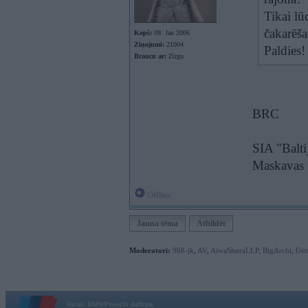
Tikai lū
čakarēša
Kopš:
09. Jan 2006
Ziņojumi:
21004
Paldies!
Braucu ar:
Zirgu
BRC
SIA "Balti
Maskavas 
Offline
Jauna tēma
Atbildēt
Moderatori:
968-jk
,
AV
,
AiwaShuraLLP
,
BigArchi
,
Gir
Vortāls BMWPower.lv darbojas