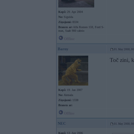
Kopš:
29. Apr 2004
No:
Sigulda
Ziņojumi:
8334
Braucu ar:
Alfa Romeo 159, Ford S-
max, Saab 900 cabrio
Offline
Barny
01. May 2008, 0
Toč zini, 
Kopš:
19. Jan 2007
No:
Jūrmala
Ziņojumi:
1338
Braucu ar:
Offline
NEC
01. May 2008, 0
Kopš:
13. Apr 2006