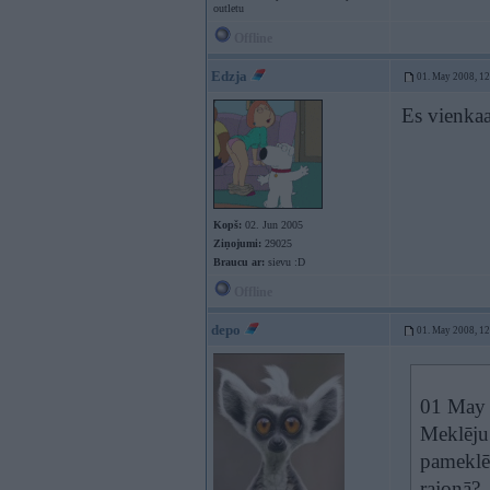
outletu
Offline
Edzja
01. May 2008, 1
Es vienkaa
Kopš:
02. Jun 2005
Ziņojumi:
29025
Braucu ar:
sievu :D
Offline
depo
01. May 2008, 1
01 May 2
Meklēju 
pameklēt
rajonā?