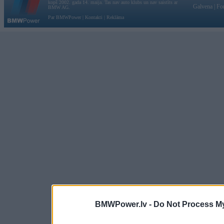
kopš 2002. gada 14. maija. Tas nav auto klubs un nav saistīts ar
Galvena
|
Fo
BMW AG.
Par BMWPower
|
Kontakti
|
Reklāma
BMWPower.lv -
Do Not Process My