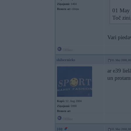
Ziņojumi:
1464
Braucu ar:
cibiņu
01 May 
Toč zini
Vari pieda
Offline
shibernieks
01. May 2008, 0
ar e39 liel
un protams
Kopš:
12. Aug 2004
Ziņojumi:
5990
Braucu ar:
Offline
100
01. May 2008, 0