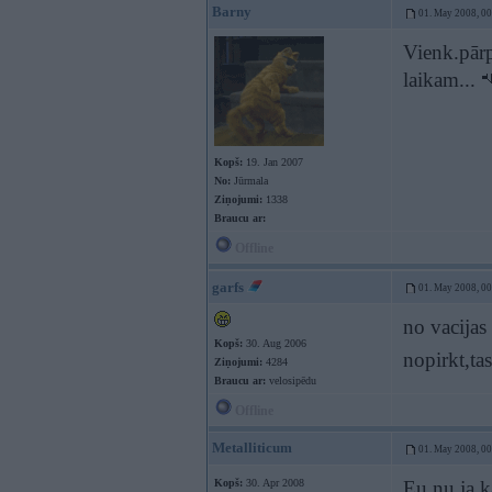
Barny
01. May 2008, 0
Vienk.pārpr
laikam...
Kopš:
19. Jan 2007
No:
Jūrmala
Ziņojumi:
1338
Braucu ar:
Offline
garfs
01. May 2008, 0
no vacijas
Kopš:
30. Aug 2006
nopirkt,ta
Ziņojumi:
4284
Braucu ar:
velosipēdu
Offline
Metalliticum
01. May 2008, 0
Kopš:
30. Apr 2008
Eu nu ja k