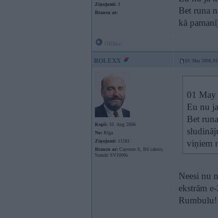
Ziņojumi:
3
Bet runa n
Braucu ar:
kā pamanīj
Offline
ROLEXX
01. May 2008, 0
01 May 2
Eu nu ja
Bet runa
Kopš:
10. Aug 2006
sludināj
No:
Rīga
Ziņojumi:
11581
viņiem n
Braucu ar:
Cayenne S, B6 cabrio;
Suzuki SV1000s
Neesi nu n
ekstrām e-
Rumbulu