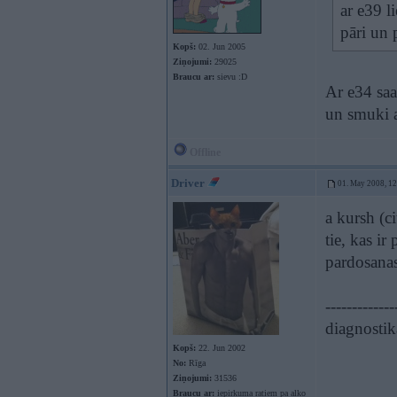
ar e39 l
pāri un 
Kopš:
02. Jun 2005
Ziņojumi:
29025
Braucu ar:
sievu :D
Ar e34 saa
un smuki a
Offline
Driver
01. May 2008, 1
a kursh (ci
tie, kas ir
pardosana
-------------
diagnostik
Kopš:
22. Jun 2002
No:
Rīga
Ziņojumi:
31536
Braucu ar:
iepirkuma ratiem pa alko