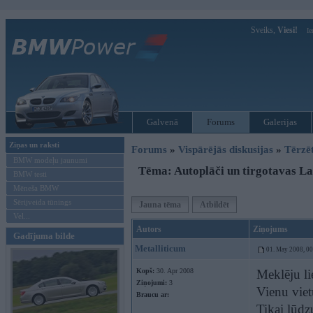
Sveiks,
Viesi!
Ie
Galvenā
Forums
Galerijas
Ziņas un raksti
Forums
»
Vispārējās diskusijas
»
Tērzē
BMW modeļu jaunumi
Tēma: Autoplāči un tirgotavas La
BMW testi
Mēneša BMW
Sērijveida tūnings
Jauna tēma
Atbildēt
Vel...
Autors
Ziņojums
Gadījuma bilde
Metalliticum
01. May 2008, 0
Kopš:
30. Apr 2008
Meklēju li
Ziņojumi:
3
Vienu viet
Braucu ar:
Tikai lūdz