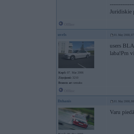
-------------
Juridiskie
Offline
uvels
01. May 2008, 0
users BLAC
laba!Pm 
Kopš:
07. Mar 2006
Ziņojumi:
3210
Braucu ar:
semaku
Offline
Dzhanis
01. May 2008, 0
Varu piedā