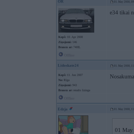
OR
01. May 2008, 0
e34 tikai 
Kopš:
10. Apr 2008
Ziņojumi:
146
Braucu ar:
740IL
Offline
Lidoskate24
01. May 2008, 1
Kopš:
11. Jun 2007
Nosakuma t
No:
Rīga
Ziņojumi:
943
Braucu ar:
renalts lizinga
Offline
Edzja
01. May 2008, 1
01 May 2