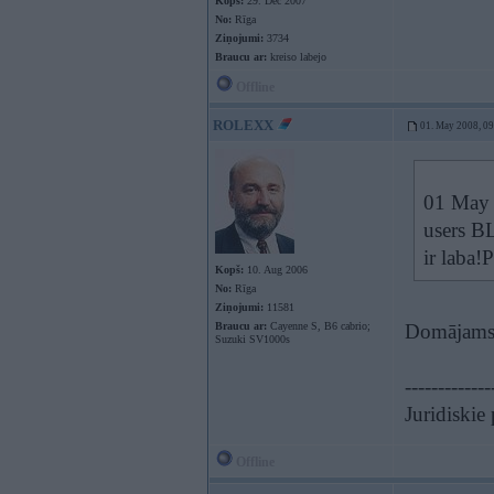
Kopš:
29. Dec 2007
No:
Rīga
Ziņojumi:
3734
Braucu ar:
kreiso labejo
Offline
ROLEXX
01. May 2008, 0
01 May 2
users B
ir laba
Kopš:
10. Aug 2006
No:
Rīga
Ziņojumi:
11581
Braucu ar:
Cayenne S, B6 cabrio;
Domājams,
Suzuki SV1000s
-------------
Juridiskie
Offline