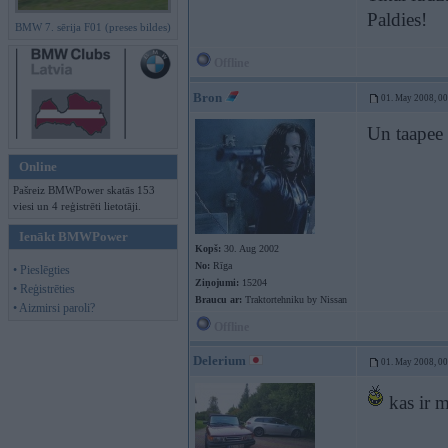
Paldies!
BMW 7. sērija F01 (preses bildes)
Offline
Bron
01. May 2008, 0
Un taapee 
Online
Pašreiz BMWPower skatās 153
viesi un 4 reģistrēti lietotāji.
Ienākt BMWPower
Kopš:
30. Aug 2002
No:
Rīga
• Pieslēgties
Ziņojumi:
15204
• Reģistrēties
Braucu ar:
Traktortehniku by Nissan
• Aizmirsi paroli?
Offline
Delerium
01. May 2008, 0
kas ir m