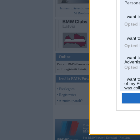
Persona
Hamann pārveidojumi BMW Z4
M Roadster
I want t
Opted 
I want t
Opted 
Online
I want 
Advertis
Pašreiz BMWPower skatās 93 viesi
Opted 
un 0 reģistrēti lietotāji.
Ienākt BMWPower
I want t
of my P
was col
• Pieslēgties
Opted 
• Reģistrēties
• Aizmirsi paroli?
Vortāls BMWPower.lv darbojas
kopš 2002. gada 14. maija. Tas nav auto klubs
BMW AG.
Par BMWPower
|
Kontakti
|
Reklāma