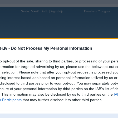
Sveiks,
Viesi!
|
Piektdiena, 7. augusts
Ienākt
Reģistrācija
Forums
Galerijas
Reģistrācija
Lietotāji
Meklētājs
.lv -
Do Not Process My Personal Information
pārējās diskusijas
»
Vortāls BMWPower
to opt-out of the sale, sharing to third parties, or processing of your per
WPower kļūdiņas
formation for targeted advertising by us, please use the below opt-out s
r selection. Please note that after your opt-out request is processed y
Atbildēt
3473 ziņojumi • Lapa 181 no 174 
eing interest-based ads based on personal information utilized by us or
disclosed to third parties prior to your opt-out. You may separately opt-
Ziņojums
losure of your personal information by third parties on the IAB’s list of
. This information may also be disclosed by us to third parties on the
IA
Atbildēt
3473 ziņojumi • Lapa 181 no 174 
Participants
that may further disclose it to other third parties.
k
,
AV
,
AiwaShuraLLP
,
GirtzB
,
Lafter
,
PERFS
,
RVR
,
SteelRat
,
VLD
,
linda
,
marihuans
,
mrc
,
noisex