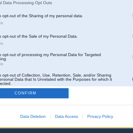
l Data Processing Opt Outs
o opt-out of the Sharing of my personal data.
In
o opt-out of the Sale of my Personal Data.
In
to opt-out of processing my Personal Data for Targeted
ing.
In
o opt-out of Collection, Use, Retention, Sale, and/or Sharing
ersonal Data that Is Unrelated with the Purposes for which it
lected.
Out
CONFIRM
Data Deletion
Data Access
Privacy Policy
 un nav saistīts ar
Galvena
|
Forums
|
Galerijas
|
Reģistrācija
|
Lietotaāji
|
Meklētājs
|
Reklā