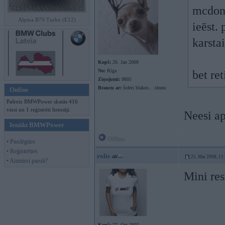
mcdona
Alpina B7S Turbo (E12)
ieēst. 
karsta
Kopš:
26. Jan 2008
No:
Rīga
bet re
Ziņojumi:
9805
Braucu ar:
šoferi blakus.. :shura:
Online
Pašreiz BMWPower skatās 416
viesi un 1 reģistrēti lietotāji.
Neesi a
Ienākt BMWPower
Offline
• Pieslēgties
• Reģistrēties
rolis
25. Mar 2008, 11
• Aizmirsi paroli?
Mini re
Kopš:
27. Oct 2002