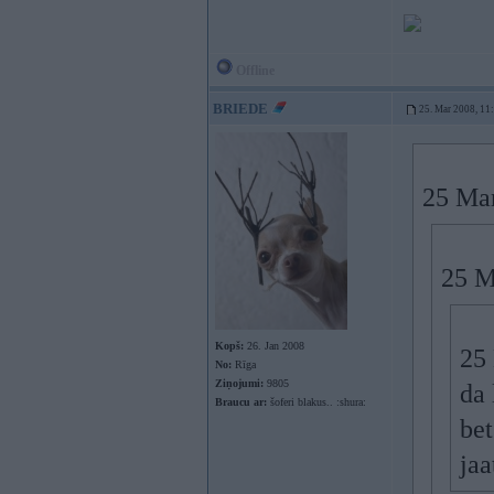
Offline
BRIEDE
25. Mar 2008, 11
25 Mar
25 M
Kopš:
26. Jan 2008
25 
No:
Rīga
Ziņojumi:
9805
da 
Braucu ar:
šoferi blakus.. :shura:
bet
jaa