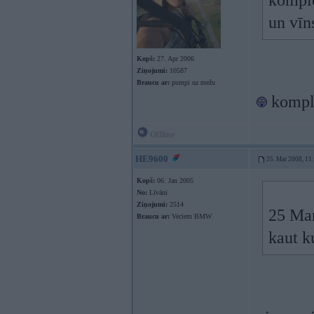
komple
un vīn
Kopš:
27. Apr 2006
Ziņojumi:
10587
Braucu ar:
pumpi uz mežu
komple
Offline
HE9600
25. Mar 2008, 11
Kopš:
06. Jan 2005
No:
Līvāni
Ziņojumi:
2514
25 Mar
Braucu ar:
Veciem BMW
kaut k