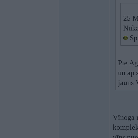
25 M
Nuka
Spi
Pie Ag
un ap 
jauns 
Vīnoga r
kompleks
vīns pus