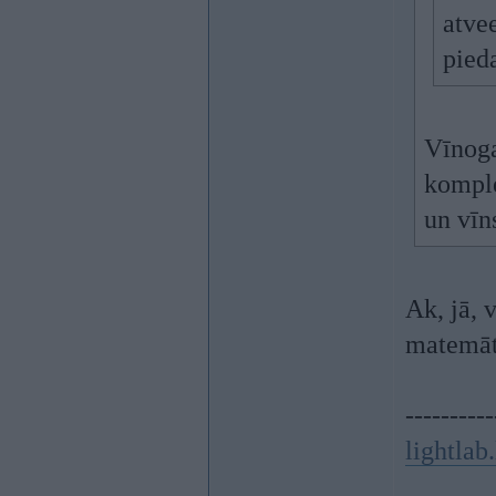
atve
pied
Vīnoga
komple
un vīn
Ak, jā, 
matemāti
----------
lightlab.