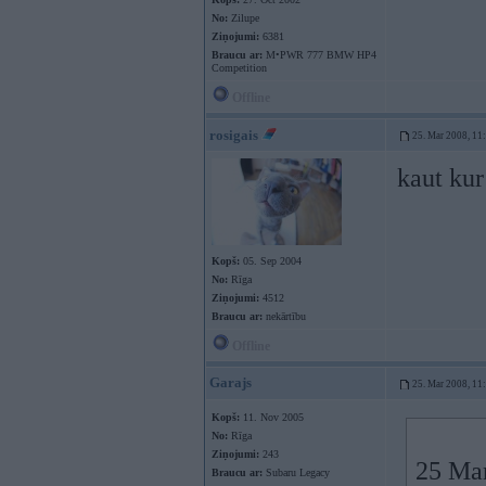
No:
Zilupe
Ziņojumi:
6381
Braucu ar:
M•PWR 777 BMW HP4
Competition
Offline
rosigais
25. Mar 2008, 11
kaut kur
Kopš:
05. Sep 2004
No:
Rīga
Ziņojumi:
4512
Braucu ar:
nekārtību
Offline
Garajs
25. Mar 2008, 11
Kopš:
11. Nov 2005
No:
Rīga
Ziņojumi:
243
25 Mar
Braucu ar:
Subaru Legacy