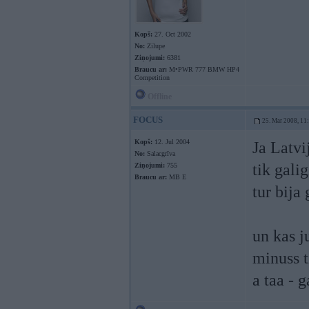
Kopš:
27. Oct 2002
No:
Zilupe
Ziņojumi:
6381
Braucu ar:
M•PWR 777 BMW HP4
Competition
Offline
FOCUS
25. Mar 2008, 11
Kopš:
12. Jul 2004
Ja Latvi
No:
Salacgrīva
tik galig
Ziņojumi:
755
Braucu ar:
MB E
tur bija 
un kas j
minuss t
a taa - 