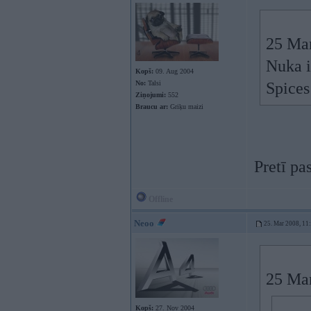
25 Mar
Nuka i
Kopš:
09. Aug 2004
No:
Talsi
Spices
Ziņojumi:
552
Braucu ar:
Griķu maizi
Pretī pa
Offline
Neoo
25. Mar 2008, 11
25 Mar
Kopš:
27. Nov 2004