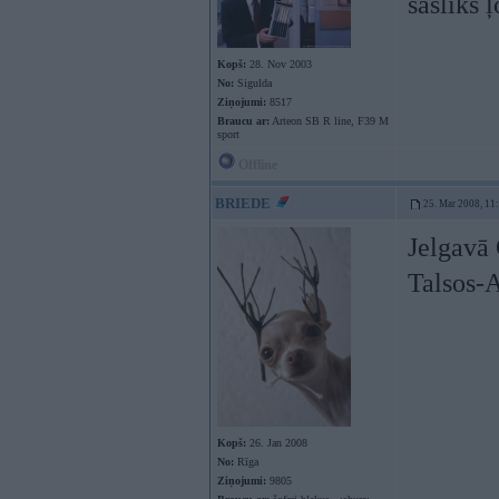
šašliks 
Kopš:
28. Nov 2003
No:
Sigulda
Ziņojumi:
8517
Braucu ar:
Arteon SB R line, F39 M
sport
Offline
BRIEDE
25. Mar 2008, 11
Jelgavā
Talsos-A
Kopš:
26. Jan 2008
No:
Rīga
Ziņojumi:
9805