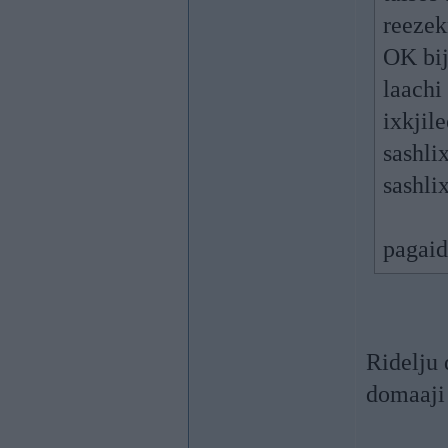
reezek
OK bi
laachi
ixkjil
sashli
sashli
pagai
Ridelju 
domaaji