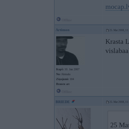
mocap.l
Offline
Artimon
25. Mar 2008, 11
Krasta L
vislaba
Kopš:
10. Jan 2007
No:
Jūrmala
Ziņojumi:
184
Braucu ar:
Offline
BRIEDE
25. Mar 2008, 11
25 Mar