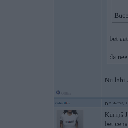
Buce
bet aat
da nee 
Nu labi.
Offline
rolis
25. Mar 2008, 11
Kūriņš 
bet cen