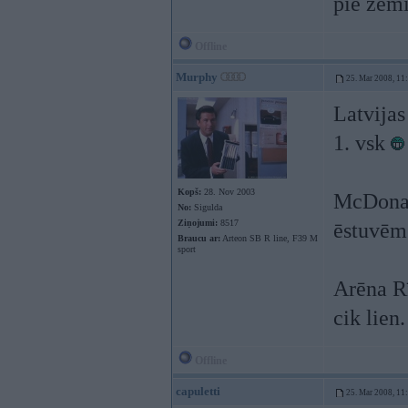
pie zem
Offline
Murphy
25. Mar 2008, 11
Latvijas
1. vsk
Kopš:
28. Nov 2003
McDonald
No:
Sigulda
Ziņojumi:
8517
ēstuvēm
Braucu ar:
Arteon SB R line, F39 M
sport
Arēna Rī
cik lien.
Offline
capuletti
25. Mar 2008, 11