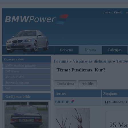
Sveiks,
Viesi!
Ie
Galvenā
Forums
Galerijas
Ziņas un raksti
Forums
»
Vispārējās diskusijas
»
Tērzē
BMW modeļu jaunumi
Tēma: Pusdienas. Kur?
BMW testi
Mēneša BMW
Sērijveida tūnings
Jauna tēma
Atbildēt
Vel...
Autors
Ziņojums
Gadījuma bilde
BRIEDE
25. Mar 2008, 11
25 Mar