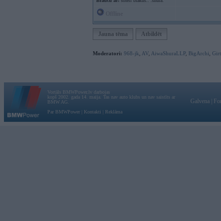
Braucu ar:
šoferi blakus.. :shura:
Offline
Jauna tēma
Atbildēt
Moderatori:
968-jk
,
AV
,
AiwaShuraLLP
,
BigArchi
,
Gir
Vortāls BMWPower.lv darbojas
kopš 2002. gada 14. maija. Tas nav auto klubs un nav saistīts ar
Galvena
|
Fo
BMW AG.
Par BMWPower
|
Kontakti
|
Reklāma