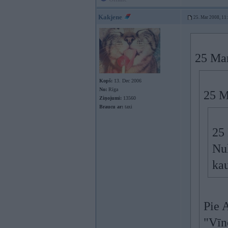
Kakjene
25. Mar 2008, 11
25 Mar
Kopš:
13. Dec 2006
No:
Rīga
25 M
Ziņojumi:
13560
Braucu ar:
taxi
25 
Nuk
ka
Pie 
"Vīn