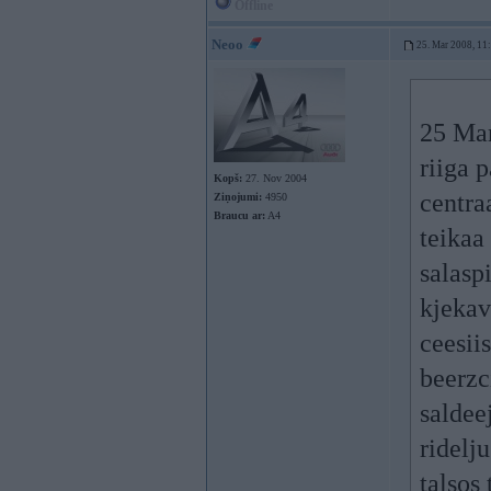
Offline
Neoo
25. Mar 2008, 11
25 Mar
riiga 
Kopš:
27. Nov 2004
centra
Ziņojumi:
4950
Braucu ar:
A4
teikaa
salasp
kjeka
ceesii
beerzc
salde
ridelj
talsos