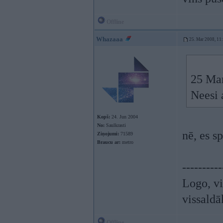
Offline
Whazaaa
25. Mar 2008, 11
25 Mar
Neesi 
Kopš:
24. Jun 2004
No:
Saulkrasti
nē, es s
Ziņojumi:
71589
Braucu ar:
metro
----------
Logo, vi
vissaldā
Offline