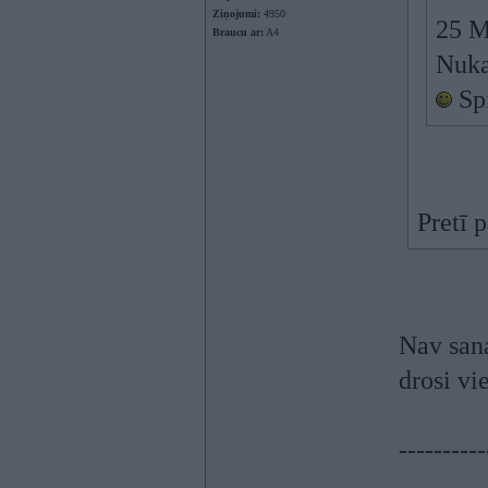
Ziņojumi:
4950
25 M
Braucu ar:
A4
Nuka
Spi
Pretī p
Nav sana
drosi vi
----------