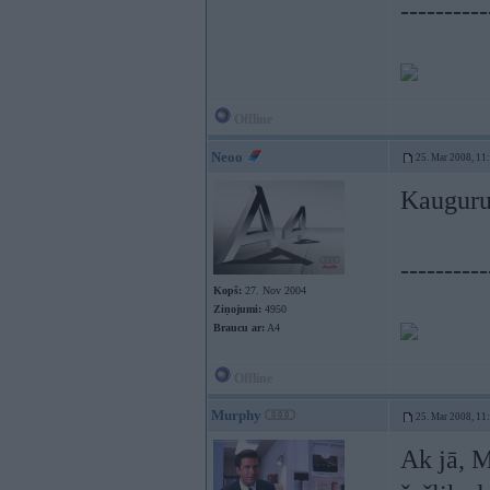
----------
Offline
Neoo
25. Mar 2008, 11
Kauguru
----------
Kopš:
27. Nov 2004
Ziņojumi:
4950
Braucu ar:
A4
Offline
Murphy
25. Mar 2008, 11
Ak jā, M