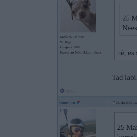
25 M
Nees
Kopš:
26. Jan 2008
No:
Rīga
Ziņojumi:
9805
nē, es
Braucu ar:
šoferi blakus.. :shura:
Tad labi
Offline
stuntman
25. Mar 2008, 11
25 Mar