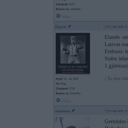
Ziņojumi:
4512
Braucu ar:
nekārtību
Offline
Digital
25. Mar 2008, 10
Elande -at
Lauvas nam
Erebuni- l
Stabu iela
1.gjimnazi
[ Šo ziņu la
Kopš:
02. Jul 2005
No:
Rīga
Ziņojumi:
3738
Braucu ar:
Elektrību
Offline
stuntman
25. Mar 2008, 10
Ģertrūdes 