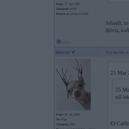
Kopš:
27. Apr 2006
Ziņojumi:
10587
Braucu ar:
pumpi uz mežu
Johaidī, to
šķīvis, ka
Offline
BRIEDE
25. Mar 2008, 10
25 Mar 2
25 Ma
stīl i
Kopš:
26. Jan 2008
No:
Rīga
El Carli
Ziņojumi:
9805