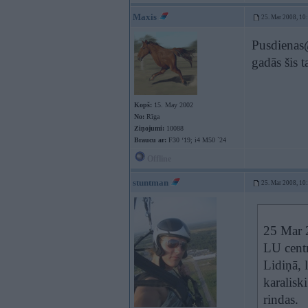
Maxis
25. Mar 2008, 10
Pusdienas@
gadās šis 
Kopš:
15. May 2002
No:
Rīga
Ziņojumi:
10088
Braucu ar:
F30 ‘19; i4 M50 `24
Offline
stuntman
25. Mar 2008, 10
25 Mar 2
LU centr
Lidiņā, 
karalisk
rindas.