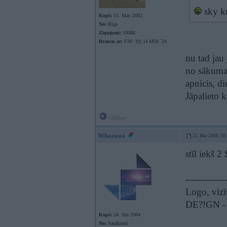
sky ku
Kopš:
15. May 2002
No:
Rīga
Ziņojumi:
10088
Braucu ar:
F30 ‘19; i4 M50 `24
nu tad jau
no sākuma 
apnicis, d
Jāpalieto k
Offline
Whazaaa
25. Mar 2008, 10
stīl iekš 2
-------------
Logo, vizī
DE?!GN - t
Kopš:
24. Jun 2004
No:
Saulkrasti