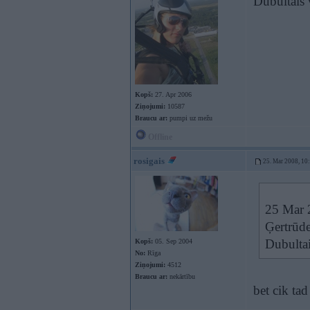
Dubultais 
Kopš:
27. Apr 2006
Ziņojumi:
10587
Braucu ar:
pumpi uz mežu
Offline
rosigais
25. Mar 2008, 10
25 Mar 2
Ģertrūde
Dubultai
Kopš:
05. Sep 2004
No:
Rīga
Ziņojumi:
4512
Braucu ar:
nekārtību
bet cik tad