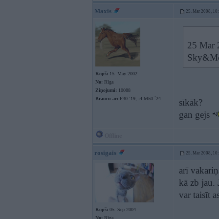
Maxis
25. Mar 2008, 10
25 Mar 2
Sky&M
Kopš:
15. May 2002
No:
Rīga
Ziņojumi:
10088
Braucu ar:
F30 ‘19; i4 M50 `24
sīkāk?
gan gejs
Offline
rosigais
25. Mar 2008, 10
arī vakariņ
kā zb jau.
var taisīt 
Kopš:
05. Sep 2004
No:
Rīga