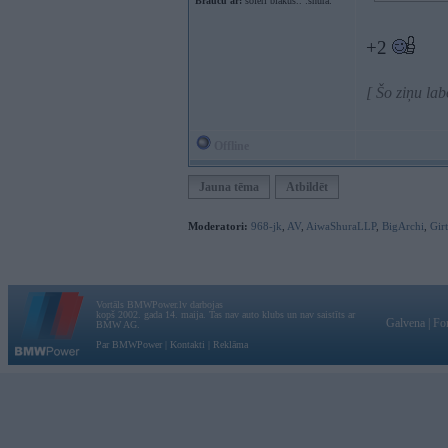
Braucu ar:
šoferi blakus.. :shura:
+2
[ Šo ziņu la
Offline
Jauna tēma
Atbildēt
Moderatori:
968-jk
,
AV
,
AiwaShuraLLP
,
BigArchi
,
Gir
Vortāls BMWPower.lv darbojas
kopš 2002. gada 14. maija. Tas nav auto klubs un nav saistīts ar
Galvena
|
Fo
BMW AG.
Par BMWPower
|
Kontakti
|
Reklāma