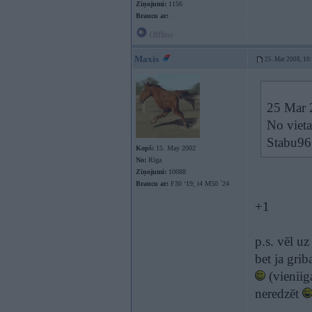
Ziņojumi:
1156
Braucu ar:
Offline
Maxis
25. Mar 2008, 10
25 Mar 
No vieta
Stabu9
Kopš:
15. May 2002
No:
Rīga
Ziņojumi:
10088
Braucu ar:
F30 ‘19; i4 M50 `24
+1
p.s. vēl uz
bet ja grib
(vieniig
neredzēt