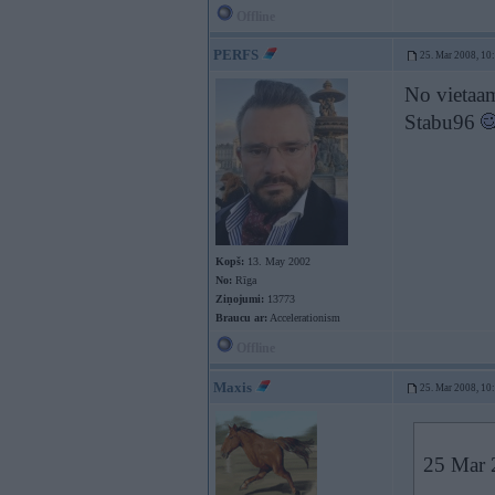
Offline
PERFS
25. Mar 2008, 10
No vietaam
Stabu96
Kopš:
13. May 2002
No:
Rīga
Ziņojumi:
13773
Braucu ar:
Accelerationism
Offline
Maxis
25. Mar 2008, 10
25 Mar 2