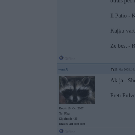
otrais pēc 
Il Patio -
Kaļķu vārti
Ze best - 
Offline
veniX
25. Mar 2008, 10
Ak jā - Sh
Pretī Pulv
Kopš:
19. Oct 2007
No:
Rīga
Ziņojumi:
435
Braucu ar:
eeen eeen
Offline