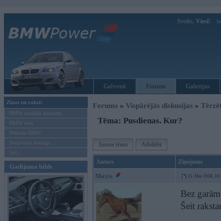
Sveiks,
Viesi!
Ie
Galvenā
Forums
Galerijas
Ziņas un raksti
Forums
»
Vispārējās diskusijas
»
Tērzē
BMW modeļu jaunumi
Tēma: Pusdienas. Kur?
BMW testi
Mēneša BMW
Sērijveida tūnings
Jauna tēma
Atbildēt
Vel...
Autors
Ziņojums
Gadījuma bilde
Maxis
25. Mar 2008, 10
Bez garām
Šeit rakst