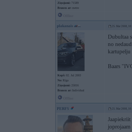
Ziņojumi:
71589
Braucu ar:
metro
Offline
plakanais
25. Mar 2008, 10
Dubultaa s
no nedaudz
kartupelju
Baars "IVO
Kopš:
02. Jul 2003
No:
Rīga
Ziņojumi:
25816
Braucu ar:
Individual
Offline
PERFS
25. Mar 2008, 10
Jaapiekrii
joprojaam 