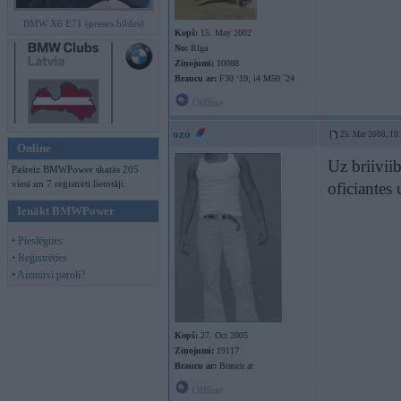
BMW X6 E71 (preses bildes)
Kopš:
15. May 2002
No:
Rīga
Ziņojumi:
10088
Braucu ar:
F30 ‘19; i4 M50 `24
Offline
ozo
25. Mar 2008, 10
Online
Uz briiviib
Pašreiz BMWPower skatās 205
viesi un 7 reģistrēti lietotāji.
oficiantes
Ienākt BMWPower
• Pieslēgties
• Reģistrēties
• Aizmirsi paroli?
Kopš:
27. Oct 2005
Ziņojumi:
19117
Braucu ar:
Braucu ar
Offline