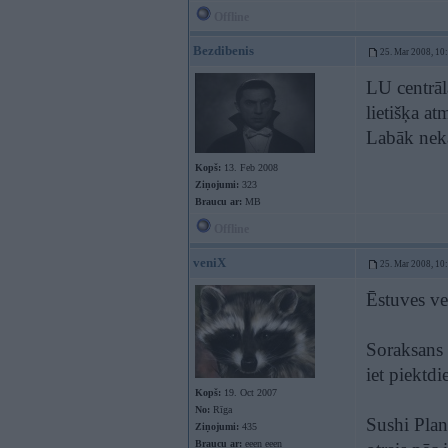
Offline
Bezdibenis
25. Mar 2008, 10
LU centrāla
lietišķa at
Labāk nekā
Kopš:
13. Feb 2008
Ziņojumi:
323
Braucu ar:
MB
Offline
veniX
25. Mar 2008, 10
Ēstuves ve
Soraksans 
iet piektdi
Kopš:
19. Oct 2007
No:
Rīga
Sushi Plan
Ziņojumi:
435
Braucu ar:
eeen eeen