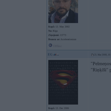
Kopš:
13. May 2002
No:
Rīga
Ziņojumi:
13773
Braucu ar:
Accelerationism
Offline
EG
25. Mar 2008, 10
"Pelmeņos"
"Riņķīši" 
Kopš:
13. Dec 2006