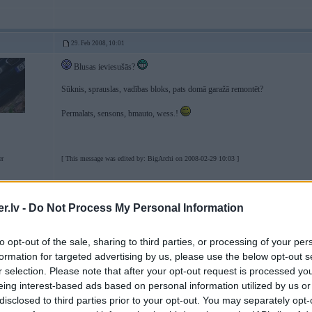
29. Feb 2008, 10:01
Blusas ieviesušās?
Sūknis, sprauslas, vadības bloks, pats domā garažā remontēt?
Permalats, sensons, bmauto, wess.!
r
[ This message was edited by: BigArchi on 2008-02-29 10:03 ]
-----------------
Ja nav ko teikt, vienkārši paklusē!
.lv -
Do Not Process My Personal Information
to opt-out of the sale, sharing to third parties, or processing of your per
29. Feb 2008, 10:05
formation for targeted advertising by us, please use the below opt-out s
ir bijusi lidziga situacija ar BMW benziinmotoriem - ar vienmerigu paatrinaju
r selection. Please note that after your opt-out request is processed y
eing interest-based ads based on personal information utilized by us or
Problema bija defekts karba, kas pazuda to parprogammejot.
disclosed to third parties prior to your opt-out. You may separately opt-