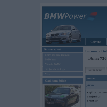
Galvenā
Ziņas un raksti
Forums
»
Dis
BMW modeļu jaunumi
Tēma: 730d
BMW testi
Mēneša BMW
Sērijveida tūnings
Jauna tēma
Vel...
Autors
Gadījuma bilde
jacko
Kopš:
05. Dec 2006
Ziņojumi:
25
Braucu ar: