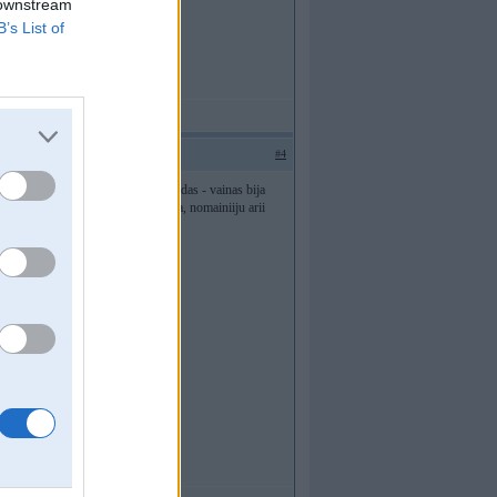
 downstream
B’s List of
#4
u reizeem rijaas ciet un nebija jaudas - vainas bija
 pushu pirms augstspiediena suuknja, nomainiiju arii
a taadus siikumus paarbaudiit !