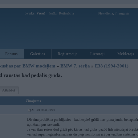
Sveiks,
Viesi!
|
Piektdiena, 7. augusts
Ienākt
Reģistrācija
Forums
Galerijas
Reģistrācija
Lietotāji
Meklētājs
kusijas par BMW modeļiem
»
BMW 7. sērija
»
E38 (1994-2001)
 raustās kad pedālis grīdā.
Atbildēt
Ziņojums
29. Feb 2008, 10:00
Dīvaina problēma parādījusies - kad iespiež grīdā, nav pilna jauda, bet apmē
apmēram pus sekundi.
Ja vairākas reizes dod grīdā pēc kārtas, tad gļuks pazūd līdz nākošajai braukš
vai tad supermegainformatīvais displejs neinformē arī par vadības sistēmas d