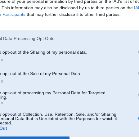
losure of your personal information by third parties on the IAB’s list of
. This information may also be disclosed by us to third parties on the
IA
Participants
that may further disclose it to other third parties.
l Data Processing Opt Outs
29. Feb 2008, 10:23
o opt-out of the Sharing of my personal data.
Maneejam 530diizelim pirms meenesha bija kaut kas liidziigs - kad devu virsu
diezgan smiekliigas - aizdirsies gaisa filtrs, un degvielas padeves shlaucina
In
degvielas filtru un tagad lidoju cepuri kuldams !
Varbuut vajag no saakum
o opt-out of the Sale of my Personal Data.
In
to opt-out of processing my Personal Data for Targeted
ing.
In
o opt-out of Collection, Use, Retention, Sale, and/or Sharing
ersonal Data that Is Unrelated with the Purposes for which it
lected.
Out
d