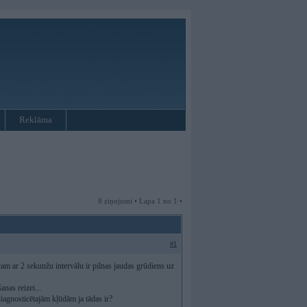
Reklāma
8 ziņojumi • Lapa 1 no 1 •
#1
ram ar 2 sekunžu intervālu ir pilnas jaudas grūdiens uz
anas reizei...
iagnosticētajām kļūdām ja tādas ir?