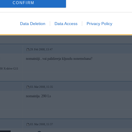
CONFIRM
29. Feb 2008, 13:34
pie vainas bija gaisa mērītājs!
Data Deletion
Data Access
Privacy Policy
29. Feb 2008, 13:47
nomainiiji...vai palidzeeja kljuudu nonemshana?
2
 X-drive G11
03. Mar 2008, 15:35
nomainīja. 290 Ls
03. Mar 2008, 15:37