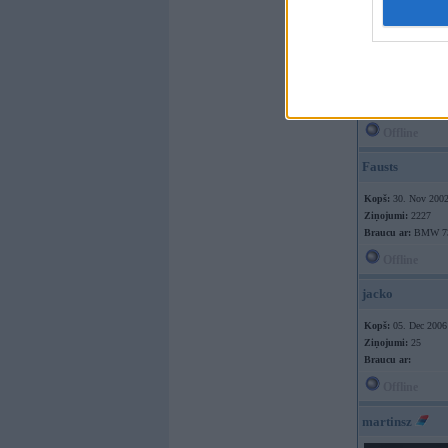
Offline
jacko
Kopš:
05. Dec 2006
Ziņojumi:
25
Braucu ar:
Offline
Fausts
Kopš:
30. Nov 200
Ziņojumi:
2227
Braucu ar:
BMW 730
Offline
jacko
Kopš:
05. Dec 2006
Ziņojumi:
25
Braucu ar:
Offline
martinsz