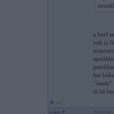
struuk
a kurš s
vnk ja l
respirat
apstākļo
putekļus
bar laik
"Jauda" 
tā kā be
Offline
rosigais
26. Feb 2008, 11