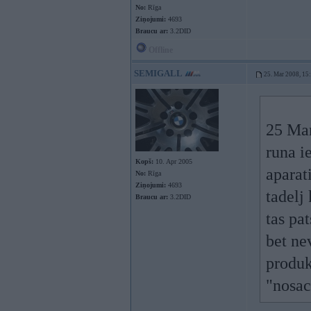
No:
Rīga
Ziņojumi:
4693
Braucu ar:
3.2DID
Offline
SEMIGALL
25. Mar 2008, 15
25 Mar
runa i
Kopš:
10. Apr 2005
aparat
No:
Rīga
Ziņojumi:
4693
tadelj
Braucu ar:
3.2DID
tas pa
bet ne
produk
"nosac