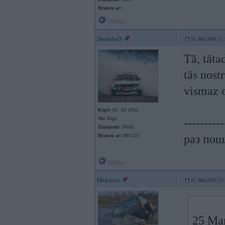
Braucu ar:
Offline
DoubleD
25. Mar 2008, 11
Tā, tāta
tās nost
vismaz o
Kopš:
01. Jul 2002
No:
Rīga
----------
Ziņojumi:
50162
Braucu ar:
HH-325
раз пошл
Offline
Hektors
25. Mar 2008, 12
25 Mar