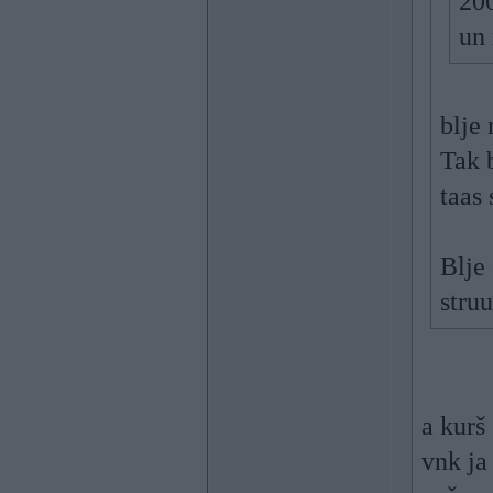
200
un 
blje
Tak b
taas 
Blje
stru
a kurš
vnk ja