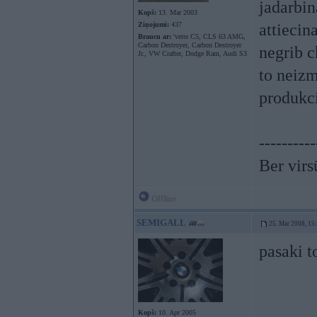
jadarbin
Kopš:
13. Mar 2003
Ziņojumi:
437
attiecin
Braucu ar:
'vette C5, CLS 63 AMG,
Carbon Destroyer, Carbon Destroyer
negrib c
Jr., VW Crafter, Dodge Ram, Audi S3
to neizm
produkc
----------
Ber virs
Offline
SEMIGALL
25. Mar 2008, 15
pasaki t
Kopš:
10. Apr 2005