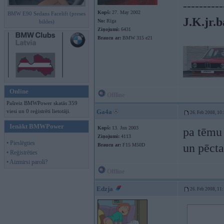
----------
Kopš:
27. May 2002
BMW E90 Sedans Facelift (preses
J.K.jr.b
No:
Rīga
bildes)
Ziņojumi:
6431
Braucu ar:
BMW 315 e21
Online
Offline
Pašreiz BMWPower skatās 359
viesi un 0 reģistrēti lietotāji.
Ga4a
26. Feb 2008, 10
Ienākt BMWPower
Kopš:
13. Jun 2003
pa tēmu 
Ziņojumi:
4113
• Pieslēgties
un pēcta
Braucu ar:
F15 M50D
• Reģistrēties
• Aizmirsi paroli?
Offline
Edzja
26. Feb 2008, 11