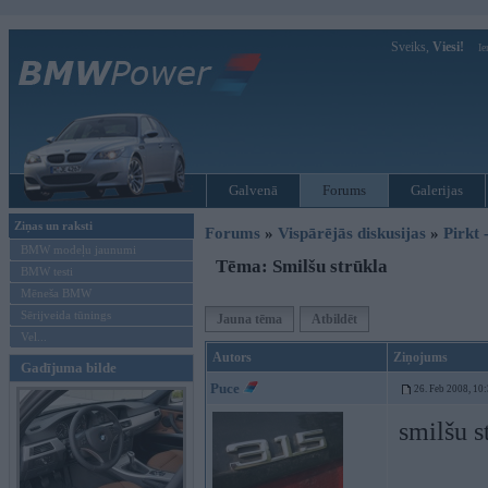
Sveiks,
Viesi!
Ie
Galvenā
Forums
Galerijas
Ziņas un raksti
Forums
»
Vispārējās diskusijas
»
Pirkt 
BMW modeļu jaunumi
Tēma: Smilšu strūkla
BMW testi
Mēneša BMW
Sērijveida tūnings
Jauna tēma
Atbildēt
Vel...
Autors
Ziņojums
Gadījuma bilde
Puce
26. Feb 2008, 10
smilšu s