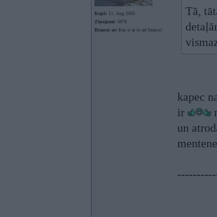
Tā, tā
Kopš:
11. Aug 2005
Ziņojumi:
3876
detaļā
Braucu ar:
Kas ir ar to arī braucu!
vismaz
kapec n
ir
r
un atrod
mentene(
----------