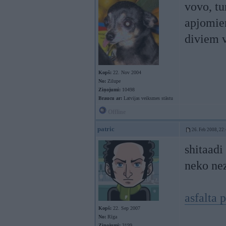
vovo, tu
apjomiem
diviem v
Kopš:
22. Nov 2004
No:
Zilupe
Ziņojumi:
10498
Braucu ar:
Latvijas veiksmes stāstu
Offline
patric
26. Feb 2008, 22
shitaadi
neko nez
asfalta 
Kopš:
22. Sep 2007
No:
Rīga
Ziņojumi:
3199