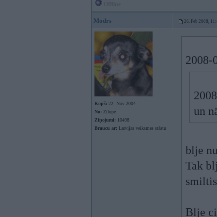
Offline
Modrs
26. Feb 2008, 11
2008-0
2008
Kopš:
22. Nov 2004
un nā
No:
Zilupe
Ziņojumi:
10498
Braucu ar:
Latvijas veiksmes stāstu
blje n
Tak blj
smiltis
Blje c