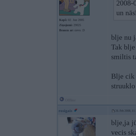
2008-0
un nās
Kopš:
02. Jun 2005
Ziņojumi:
29025
Braucu ar:
sievu :D
blje nu 
Tak blje 
smiltis t
Blje cik
struuklo
Offline
rosigais
26. Feb 2008, 11
blje,ja 
vecis sk