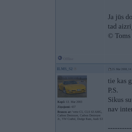
Ja jūs d
tad aizrij
© Toms
Offline
ILMS_S2
25. Mar 2008, 14
tie kas 
P.S.
Sikus su
Kopš:
13. Mar 2003
Ziņojumi:
437
nav inte
Braucu ar:
'vette C5, CLS 63 AMG,
Carbon Destroyer, Carbon Destroyer
Jr., VW Crafter, Dodge Ram, Audi S3
----------