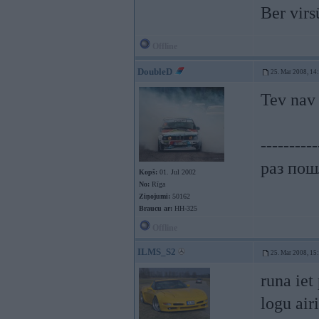
Ber virs
Offline
DoubleD
25. Mar 2008, 14
Tev nav 
----------
раз пошл
Kopš:
01. Jul 2002
No:
Rīga
Ziņojumi:
50162
Braucu ar:
HH-325
Offline
ILMS_S2
25. Mar 2008, 15
runa ie
logu airi