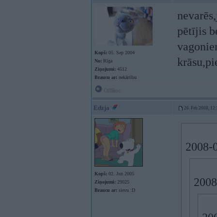
nevarēs,
pētījis 
vagoniem
Kopš:
05. Sep 2004
krāsu,pi
No:
Rīga
Ziņojumi:
4512
Braucu ar:
nekārtību
Offline
Edzja
26. Feb 2008, 12
2008-0
Kopš:
02. Jun 2005
2008
Ziņojumi:
29025
Braucu ar:
sievu :D