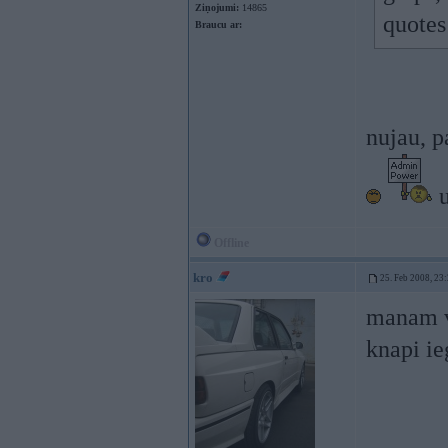
Ziņojumi:
14865
quote
Braucu ar:
nujau, p
Offline
kro
25. Feb 2008, 23
manam v
knapi ie