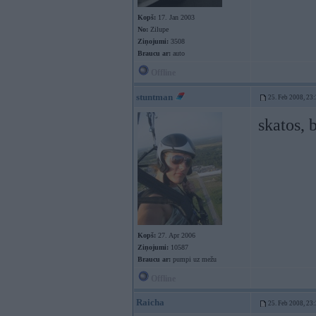
Kopš:
17. Jan 2003
No:
Zilupe
Ziņojumi:
3508
Braucu ar:
auto
Offline
stuntman
25. Feb 2008, 23
skatos, 
Kopš:
27. Apr 2006
Ziņojumi:
10587
Braucu ar:
pumpi uz mežu
Offline
Raicha
25. Feb 2008, 23