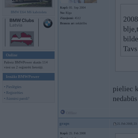
Kopš:
05. Sep 2004
BMW E64 M6 kabriolets
No:
Rīga
2008-
Ziņojumi:
4512
Braucu ar:
nekārtību
blje,
bild
Tavs
Online
Pašreiz BMWPower skatās 114
viesi un 2 reģistrēti lietotāji.
Ienākt BMWPower
• Pieslēgties
pieliec 
• Reģistrēties
nedabū
• Aizmirsi paroli?
Offline
graps
25. Feb 2008, 23
Kopš:
25. Feb 2008