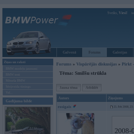
Sveiks,
Viesi!
Ie
Galvenā
Forums
Galerijas
Ziņas un raksti
Forums
»
Vispārējās diskusijas
»
Pirkt 
BMW modeļu jaunumi
Tēma: Smilšu strūkla
BMW testi
Mēneša BMW
Sērijveida tūnings
Jauna tēma
Atbildēt
Vel...
Autors
Ziņojums
Gadījuma bilde
rosigais
25. Feb 2008, 23
2008-0