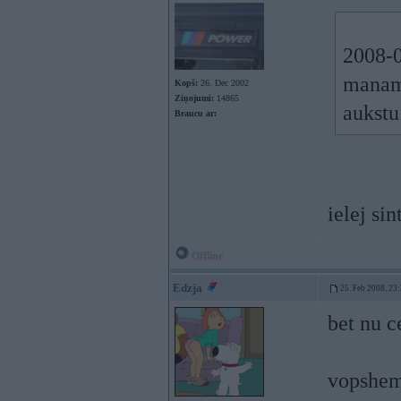
2008-0
manam 
Kopš:
26. Dec 2002
Ziņojumi:
14865
aukstu
Braucu ar:
ielej si
Offline
Edzja
25. Feb 2008, 23
bet nu c
vopshem 