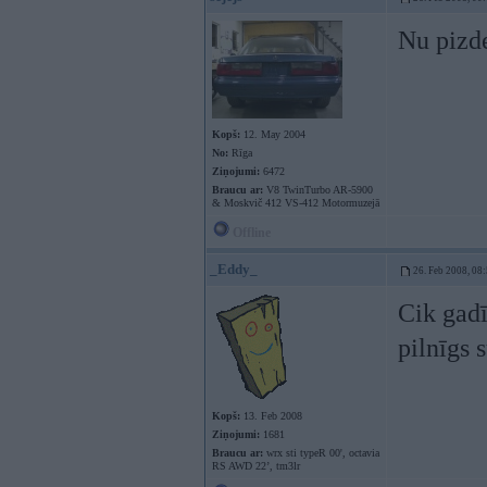
Nu pizde
Kopš:
12. May 2004
No:
Rīga
Ziņojumi:
6472
Braucu ar:
V8 TwinTurbo AR-5900
& Moskvič 412 VS-412 Motormuzejā
Offline
_Eddy_
26. Feb 2008, 08
Cik gadīj
pilnīgs 
Kopš:
13. Feb 2008
Ziņojumi:
1681
Braucu ar:
wrx sti typeR 00', octavia
RS AWD 22’, tm3lr