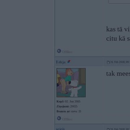
kas tā v
citu kā 
Offline
Edzja
26. Feb 2008, 00
tak mee
Kopš:
02. Jun 2005
Ziņojumi:
29025
Braucu ar:
sievu :D
Offline
sejejs
26. Feb 2008, 00