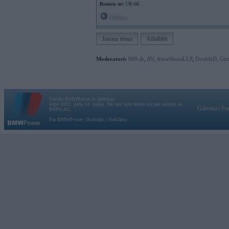
Braucu ar:
UR-68.
Offline
Jauna tēma
Atbildēt
Moderatori:
968-jk
,
AV
,
AiwaShuraLLP
,
DoubleD
,
Gir
Vortāls BMWPower.lv darbojas
kopš 2002. gada 14. maija. Tas nav auto klubs un nav saistīts ar
Galvena
|
Fo
BMW AG.
Par BMWPower
|
Kontakti
|
Reklāma