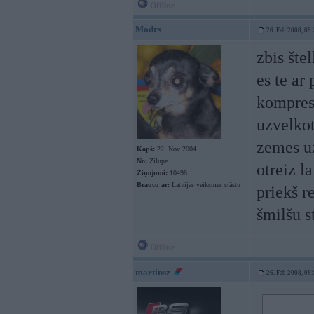
Offline
Modrs
26. Feb 2008, 08
zbis štel
es te ar
kompreso
uzvelkot
zemes uz
Kopš:
22. Nov 2004
No:
Zilupe
otreiz la
Ziņojumi:
10498
Braucu ar:
Latvijas veiksmes stāstu
priekš r
šmilšu s
Offline
martinsz
26. Feb 2008, 08