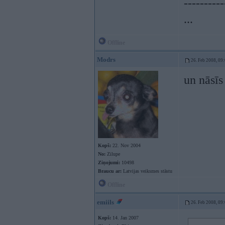
----------
...
Offline
Modrs
26. Feb 2008, 09
un nāsīs
Kopš:
22. Nov 2004
No:
Zilupe
Ziņojumi:
10498
Braucu ar:
Latvijas veiksmes stāstu
Offline
emiils
26. Feb 2008, 09
Kopš:
14. Jan 2007