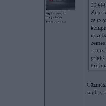
2008-0
zbis št
Kopš:
22. Nov 2003
Ziņojumi:
5905
es te 
Braucu ar:
kartingu
kompre
uzvelk
zemes 
otreiz 
priekš
tīrīša
Gāzmaska
smiltis 