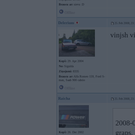
Braucu ar:
sievu :D
Offline
Delerium
25. Feb 2008, 23
vinjsh v
Kopš:
29. Apr 2004
No:
Sigulda
Ziņojumi:
8335
Braucu ar:
Alfa Romeo 159, Ford S-
max, Saab 900 cabrio
Offline
Raicha
25. Feb 2008, 23
2008-0
graps,
Kopš:
26. Dec 2002