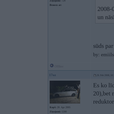
Ziņojumi:
724
Braucu ar:
2008-0
un nās
sūds par
by: emiil
Offline
17oz
26. Feb 2008, 10
Es ko lī
20),bet 
reduktor
Kopš:
28. Apr 2005
Ziņojumi:
1200