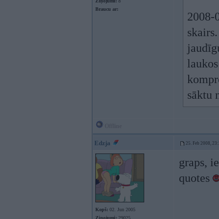
Ziņojumi:
8
Braucu ar:
2008-0
skairs
jaudīg
laukos
kompre
sāktu 
Offline
Edzja
25. Feb 2008, 23
graps, i
quotes
Kopš:
02. Jun 2005
Ziņojumi:
29025