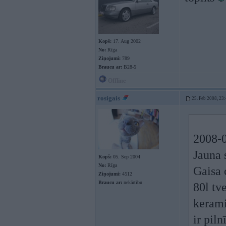
Kopš:
17. Aug 2002
No:
Rīga
Ziņojumi:
789
Braucu ar:
B28-5
Offline
rosigais
25. Feb 2008, 23
2008-0
Jauna 
Kopš:
05. Sep 2004
No:
Rīga
Gaisa 
Ziņojumi:
4512
Braucu ar:
nekārtību
80l tv
kerami
ir pil