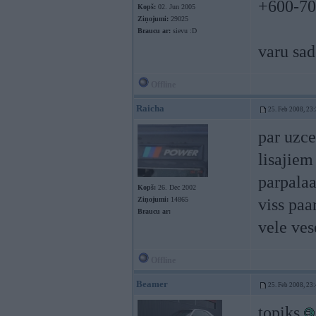
+600-70
Kopš:
02. Jun 2005
Ziņojumi:
29025
Braucu ar:
sievu :D
varu sa
Offline
Raicha
25. Feb 2008, 23
par uzce
lisajiem
parpalaa
Kopš:
26. Dec 2002
Ziņojumi:
14865
viss paa
Braucu ar:
vele ves
Offline
Beamer
25. Feb 2008, 23
topiks