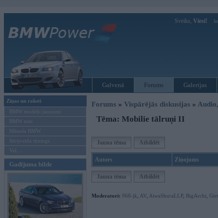
Sveiks,
Viesi!
Ie
Galvenā
Forums
Galerijas
Ziņas un raksti
Forums
»
Vispārējās diskusijas
»
Audio,
BMW modeļu jaunumi
Tēma: Mobilie tālruņi II
BMW testi
Mēneša BMW
Sērijveida tūnings
Jauna tēma
Atbildēt
Vel...
Autors
Ziņojums
Gadījuma bilde
Jauna tēma
Atbildēt
Moderatori:
968-jk
,
AV
,
AiwaShuraLLP
,
BigArchi
,
Gir